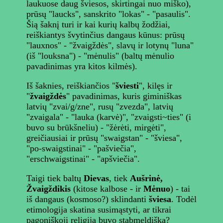
laukuose daug šviesos, skirtingai nuo miško),
prūsų "laucks", sanskrito "lokas" - "pasaulis".
Šią šaknį turi ir kai kurių kalbų žodžiai,
reiškiantys švytinčius dangaus kūnus: prūsų
"lauxnos" - "žvaigždės", slavų ir lotynų "luna"
(iš "louksna") - "mėnulis" (baltų mėnulio
pavadinimas yra kitos kilmės).
Iš šaknies, reiškiančios "
šviesti
", kilęs ir
"
žvaigždės
" pavadinimas, kuris giminiškas
latvių "zvai/g/zne", rusų "zvezda", latvių
"zvaigala" - "lauka (karvė)", "zvaigsti~ties" (i
buvo su brūkšneliu) - "žėrėti, mirgėti",
greičiausiai ir prūsų "swaigstan" - "šviesa",
"po-swaigstinai" - "pašviečia",
"erschwaigstinai" - "apšviečia".
Taigi tiek baltų
Dievas
, tiek
Aušrinė,
Žvaigždikis
(kitose kalbose - ir
Mėnuo
) - tai
iš dangaus (kosmoso?) sklindanti
šviesa
. Todėl
etimologija skatina susimąstyti, ar tikrai
pagoniškoji religija buvo stabmeldiška?