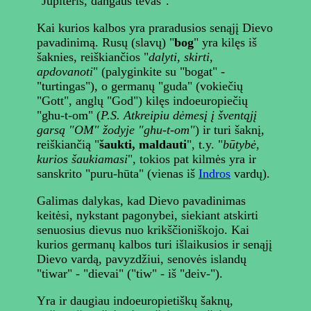
"Jupiteris, dangaus tėvas".
Kai kurios kalbos yra praradusios senąjį Dievo
pavadinimą. Rusų (slavų) "
bog
" yra kilęs iš
šaknies, reiškiančios "
dalyti, skirti,
apdovanoti
" (palyginkite su "bogat" -
"turtingas"), o germanų "guda" (vokiečių
"Gott", anglų "God") kilęs indoeuropiečių
"ghu-t-om" (
P.S. Atkreipiu dėmesį į šventąjį
garsą "OM" žodyje "ghu-t-om"
) ir turi šaknį,
reiškiančią "
šaukti, maldauti
", t.y. "
būtybė,
kurios šaukiamasi
", tokios pat kilmės yra ir
sanskrito "puru-hūta" (vienas iš
Indros
vardų).
Galimas dalykas, kad Dievo pavadinimas
keitėsi, nykstant pagonybei, siekiant atskirti
senuosius dievus nuo krikščioniškojo. Kai
kurios germanų kalbos turi išlaikusios ir senąjį
Dievo vardą, pavyzdžiui, senovės islandų
"tiwar" - "dievai" ("tiw" - iš "deiv-").
Yra ir daugiau indoeuropietiškų šaknų,