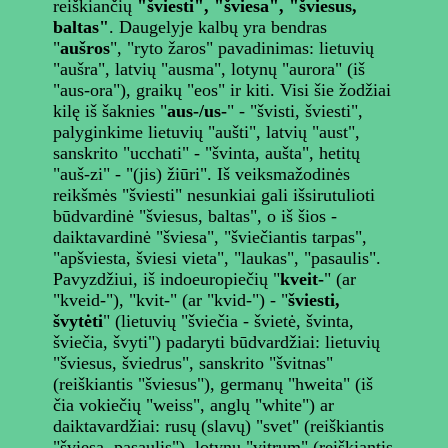
reiškiančių
"šviesti", "šviesa", "šviesus,
baltas"
. Daugelyje kalbų yra bendras
"
aušros
", "ryto žaros" pavadinimas: lietuvių
"aušra", latvių "ausma", lotynų "aurora" (iš
"aus-ora"), graikų "eos" ir kiti. Visi šie žodžiai
kilę iš šaknies "
aus-/us-
" - "švisti, šviesti",
palyginkime lietuvių "aušti", latvių "aust",
sanskrito "ucchati" - "švinta, aušta", hetitų
"auš-zi" - "(jis) žiūri". Iš veiksmažodinės
reikšmės "šviesti" nesunkiai gali išsirutulioti
būdvardinė "šviesus, baltas", o iš šios -
daiktavardinė "šviesa", "šviečiantis tarpas",
"apšviesta, šviesi vieta", "laukas", "pasaulis".
Pavyzdžiui, iš indoeuropiečių "
kveit-
" (ar
"kveid-"), "kvit-" (ar "kvid-") - "
šviesti,
švytėti
" (lietuvių "šviečia - švietė, švinta,
šviečia, švyti") padaryti būdvardžiai: lietuvių
"šviesus, šviedrus", sanskrito "švitnas"
(reiškiantis "šviesus"), germanų "hweita" (iš
čia vokiečių "weiss", anglų "white") ar
daiktavardžiai: rusų (slavų) "svet" (reiškiantis
"šviesa, pasaulis"), lotynų "vitrum" (reiškiantis