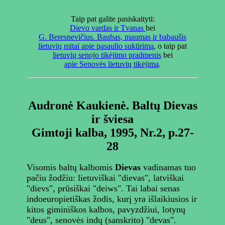
Taip pat galite pasiskaityti:
Dievo vardas ir Tvanas
bei
G. Beresnevičius. Baubas, maumas ir babaušis
lietuvių mitai apie pasaulio sukūrimą
, o taip pat
lietuvių senojo tikėjimo pradmenis
bei
apie Senovės lietuvių tikėjimą
.
Audronė Kaukienė. Baltų Dievas
ir šviesa
Gimtoji kalba, 1995, Nr.2, p.27-
28
Visomis baltų kalbomis
Dievas
vadinamas tuo
pačiu žodžiu: lietuviškai "dievas", latviškai
"dievs", prūsiškai "deiws". Tai labai senas
indoeuropietiškas žodis, kurį yra išlaikiusios ir
kitos giminiškos kalbos, pavyzdžiui, lotynų
"deus", senovės indų (sanskrito) "devas".