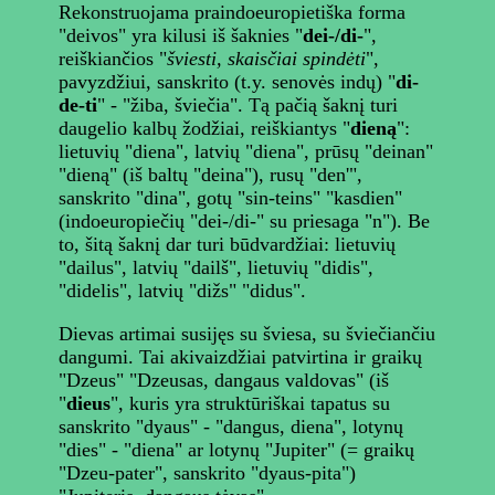
Rekonstruojama praindoeuropietiška forma
"deivos" yra kilusi iš šaknies "
dei-/di-
",
reiškiančios "
šviesti, skaisčiai spindėti
",
pavyzdžiui, sanskrito (t.y. senovės indų) "
di-
de-ti
" - "žiba, šviečia". Tą pačią šaknį turi
daugelio kalbų žodžiai, reiškiantys "
dieną
":
lietuvių "diena", latvių "diena", prūsų "deinan"
"dieną" (iš baltų "deina"), rusų "den'",
sanskrito "dina", gotų "sin-teins" "kasdien"
(indoeuropiečių "dei-/di-" su priesaga "n"). Be
to, šitą šaknį dar turi būdvardžiai: lietuvių
"dailus", latvių "dailš", lietuvių "didis",
"didelis", latvių "dižs" "didus".
Dievas artimai susijęs su šviesa, su šviečiančiu
dangumi. Tai akivaizdžiai patvirtina ir graikų
"Dzeus" "Dzeusas, dangaus valdovas" (iš
"
dieus
", kuris yra struktūriškai tapatus su
sanskrito "dyaus" - "dangus, diena", lotynų
"dies" - "diena" ar lotynų "Jupiter" (= graikų
"Dzeu-pater", sanskrito "dyaus-pita")