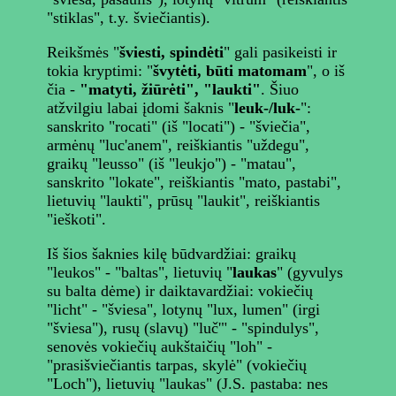
"stiklas", t.y. šviečiantis).
Reikšmės "
šviesti, spindėti
" gali pasikeisti ir
tokia kryptimi: "
švytėti, būti matomam
", o iš
čia -
"matyti, žiūrėti", "laukti"
. Šiuo
atžvilgiu labai įdomi šaknis "
leuk-/luk-
":
sanskrito "rocati" (iš "locati") - "šviečia",
armėnų "luc'anem", reiškiantis "uždegu",
graikų "leusso" (iš "leukjo") - "matau",
sanskrito "lokate", reiškiantis "mato, pastabi",
lietuvių "laukti", prūsų "laukit", reiškiantis
"ieškoti".
Iš šios šaknies kilę būdvardžiai: graikų
"leukos" - "baltas", lietuvių "
laukas
" (gyvulys
su balta dėme) ir daiktavardžiai: vokiečių
"licht" - "šviesa", lotynų "lux, lumen" (irgi
"šviesa"), rusų (slavų) "luč'" - "spindulys",
senovės vokiečių aukštaičių "loh" -
"prasišviečiantis tarpas, skylė" (vokiečių
"Loch"), lietuvių "laukas" (J.S. pastaba: nes