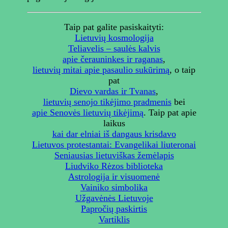
Taip pat galite pasiskaityti:
Lietuvių kosmologija
Teliavelis – saulės kalvis
apie čerauninkes ir raganas
,
lietuvių mitai apie pasaulio sukūrimą
, o taip
pat
Dievo vardas ir Tvanas
,
lietuvių senojo tikėjimo pradmenis
bei
apie Senovės lietuvių tikėjimą
. Taip pat apie
laikus
kai dar elniai iš dangaus krisdavo
Lietuvos protestantai: Evangelikai liuteronai
Seniausias lietuviškas žemėlapis
Liudviko Rėzos biblioteka
Astrologija ir visuomenė
Vainiko simbolika
Užgavėnės Lietuvoje
Papročių paskirtis
Vartiklis