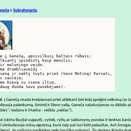
aneša
ir
Subrahmanja
.
e į Ganešą, apsivilkusį baltais rūbais;

lkiantį spindintį kaip mėnulis;

ir maloningo veido.

me drambliaveidį -

ieną ir naktį švyti prieš (Savo Motiną) Parvati,

s saulėje;

me Dievą su viena iltim,

daug duoda Savo pasekėjams).
i
. Į Ganešą visada kreipiamasi prieš atliekant bet kokį apeiginį veiksmą (ar t
olizuoja palankumą, išmintį ir Dievo valią. Ganeša vaizduojamas su dideliu pi
ys“, Vadana ir Mukha - reiškia „veidas“).
ė (skirta iliuzijai sugauti), vytelė, ryžių ar saldumynų puodas ir lenktas kar
- ji simbolizuoja mūsų egoizmą, kuris taip pat turi būti palaužtas. Ant žmo
ievą). Jis važiuoja pasikinkęs pelę (
mušika vahana
). Šis derinys įkūnija dr