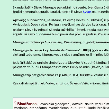
Skanda Šašti - Dievo Murugos pagarbinimo šventė, švenčiama 6 d
broliai demonai (Asūrai), karaliai, turėję iš Dievo
Šyvos
gautą nerib
Apsvaigę nuo valdžios, jie uždarė į kalėjimą Devas (pusdievius)
Vyriausiasis Devų vadas. Po ilgų ir nesėkmingų derybų kyla karas.
paklusti Dievo kvietimui. Skanda sužeidžia jį ietimi, ir tada Sūra
atgailai už savo nuodėmes buvo paverstas povu ir gaidžiu. Povas
Muruga simbolizuoja Aukščiausiąjį Dieviškumą, nugalintį žemesnės
Muruga garbinamas kaip turintis dvi "žmonas" -
Kiriją
(galios šaltin
siekianti tobulumo. Muruga veda sielas ir amžinosios išminties ieško
Ietis (trišakis) Jo rankoje simbolizuoja Dievybę. Visuotinė Motina, k
pakylanti stuburu ir tampanti Išminties Dievy be mūsų kaktoje. Taigi
Muruga taip pat garbinamas kaip ARUMUGA, turintis 6 veidus ir 1
Kas gali atsispirti mielo Vaiko, amžinojo Šviesos Vaiko vilionei, išm
*)
Bhadžanos
– dvasiniai giedojimai, dažniausiai tai vedų himn
vardams, pranašams, šventiesiems, guru ir t. t., kurie išreišk