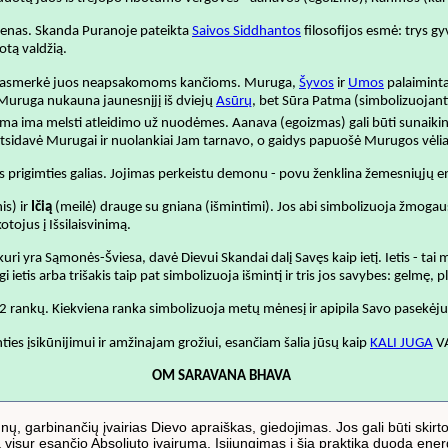
ienas. Skanda Puranoje pateikta
Saivos Siddhantos
filosofijos esmė: trys g
otą valdžią.
 ir pasmerkė juos neapsakomoms kančioms. Muruga,
Šyvos
ir
Umos
palaiminta
 Muruga nukauna jaunesnįjį iš dviejų
Asūrų
, bet Sūra Patma (simbolizuojant
 Patma ima melsti atleidimo už nuodėmes. Aanava (egoizmas) gali būti sunaiki
 atsidavė Murugai ir nuolankiai Jam tarnavo, o gaidys papuošė Murugos vė
 prigimties galias. Jojimas perkeistu demonu - povu ženklina žemesniųjų 
is) ir
Ičią
(meilė) drauge su gniana (išmintimi). Jos abi simbolizuoja žmogaus s
tojus į Išsilaisvinimą.
uri yra Sąmonės-Šviesa, davė Dievui Skandai dalį Savęs kaip ietį. Ietis - tai 
 ietis arba trišakis taip pat simbolizuoja išmintį ir tris jos savybes: gelmę,
2 rankų. Kiekviena ranka simbolizuoja metų mėnesį ir apipila Savo pasekėj
inties įsikūnijimui ir amžinajam grožiui, esančiam šalia jūsų kaip
KALI JUGA
V
OM SARAVANA BHAVA
ų, garbinančių įvairias Dievo apraiškas, giedojimas. Jos gali būti skirtos
ia visur esančio Absoliuto įvairumą. Įsijungimas į šią praktiką duoda e