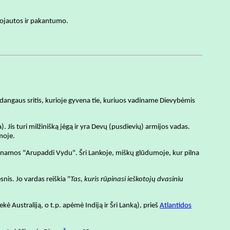
žuojautos ir pakantumo.
 dangaus sritis, kurioje gyvena tie, kuriuos vadiname Dievybėmis
is turi milžinišką jėgą ir yra Devų (pusdievių) armijos vadas.
moje.
vadinamos "Arupaddi Vydu". Šri Lankoje, miškų glūdumoje, kur pilna
is. Jo vardas reiškia "
Tas, kuris rūpinasi ieškotojų dvasiniu
kė Australiją, o t.p. apėmė Indiją ir Šri Lanką), prieš
Atlantidos