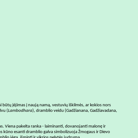
ai būtų įėjimas į naują namą, vestuvių iškilmės, ar kokios nors
lvu (
Lambodhara
), dramblio veidu (Gadžianana, Gadžiavadana,
das. Viena pakelta ranka - laiminanti, dovanojanti malonę ir
gaus kūno esanti dramblio galva simbolizuoja Žmogaus ir Dievo
amblio jėgą, išmintį ir vikrios pelytės judrumą.