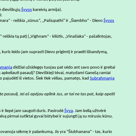
lė dieviškųjų
Šyvos
kareivių armija).
i:
ara“ - reiškia „sūnus“, „Pašiupathi“ ir „Šiambho“ - Dievo
Šyvos
 reiškia tą patį („Vighnam“ - kliūtis, „Vinašiaka“ - pašalintojas,
 kuris leido jam suprasti Dievo prigimtį ir praeiti išbandymą,
amanja
didžiai užsidegęs tuojau pat sėdo ant savo povo ir greitai
tis apkeliauti pasaulį? Dieviškieji tėvai, matydami Ganešą ramiai
o pajudėti iš vietos. Šiek tiek vėliau, pamatęs, kad
Subrahmanja
 pasaulį. Jei aš apėjau aplink Jus, ar tai ne tas pat, kaip apeiti
ir liepė jam saugoti duris. Pasirodė
Šyva
. Jam kelią užtvėrė
lvą pirmai sutiktai gyvai būtybei ir sujungti ją su mirusiu kūnu.
ovanoja sėkmę ir palankumą. Jis yra "Šiubhanana" - tas, kurio