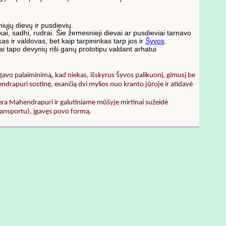
iųjų dievų ir pusdievių.
kai, sadhi, rudrai. Šie žemesnieji dievai ar pusdieviai tarnavo
 ir valdovas, bet kaip tarpininkas tarp jos ir
Šyvos
.
i tapo devynių riši ganų prototipu valdant arhatui
 gavo palaiminimą, kad niekas, išskyrus Šyvos palikuonį, gimusį be
endrapuri sostinę, esančią dvi mylios nuo kranto jūroje ir atidavė
era Mahendrapuri ir galutiniame mūšyje mirtinai sužeidė
ransportu), įgavęs povo formą.