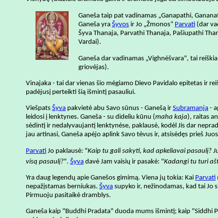
Ganeša taip pat vadinamas „Ganapathi, Gananatha
Ganeša yra
Šyvos
ir Jo „Žmonos“
Parvati
(dar vad
Šyva Thanaja, Parvathi Thanaja, Pašiupathi Than
Vardai).
Ganeša dar vadinamas „Vighnėšvara", tai reiškia
griovėjas).
Vinajaka - tai dar vienas šio mėgiamo Dievo Pavidalo epitetas ir rei
padėjusį perteikti šią išmintį pasauliui.
Viešpats
Šyva
pakvietė abu Savo sūnus - Ganešą ir
Subramanją
- a
leidosi į lenktynes. Ganeša - su dideliu kūnu (
maha kaja
), raitas a
sėdintį ir nedalyvaujantį lenktynėse, paklausė, kodėl Jis dar neprad
jau artinasi, Ganeša apėjo aplink Savo tėvus ir, atsisėdęs prieš Juos
Parvati
Jo paklausė: "
Kaip tu gali sakyti, kad apkeliavai pasaulį? J
visą pasaulį?
".
Šyva
davė Jam vaisių ir pasakė: "
Kadangi tu turi aš
Yra daug legendų apie Ganešos gimimą. Viena jų tokia: Kai
Parvati
nepažįstamas berniukas.
Šyva
supyko ir, nežinodamas, kad tai Jo 
Pirmuoju pasitaikė dramblys.
Ganeša kaip "Buddhi Pradata" duoda mums išmintį; kaip "Siddhi Pra