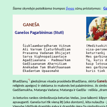
Šiame skyrelyje pateikiama trumpas
Šyvos
sūnų pristatymas:
G
GANEŠA
Ganešos Pagarbinimas (Stuti)
Šiuklaambaradharam Višnum

(Medituokit
Aši Varnam Čiaturbhudžiam

visa-persme
Prasanna Vadanam Dhijajet

keturrankį 
Sarva Vighnopašiaantaje

Mes garbina
Agadžiaanana - Padmaarkam

Tą, kuris d
Gadžiaananam Aharnišiam

kaip lotosa
Anėkadam Tam Bhakthaanaam

mes garbina
Ėkadantam Upaasmahė
kuris tiek 
*)
Bhadžianų
giedojimas visada prasideda Bhadžiana, skirta
Ganeša
religinės apeigos) ir siekiama Jo malonės bei palaiminimo. Jis simb
Gadžiamukha, Matanga Vadana; Matanga ir Gadžia - reiškia „drambl
Jo keturios rankos simbolizuoja keturias Vedas, jose laikomi: kilpyn
apsauganti. Ganeša turi tik vieną iltį (
eka dantam
), kita nulaužta 
Vienybę (didžiulė dramblio galva ir dramblio jėga čia simbolizuoja D