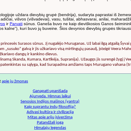
itologijoje uždara dievybių grupė (bendrija), sudaryta paprastai iš žemesn
dičiai, višvos (višvadevai), vasu, tušitai, abhasvarai, anilai, maharadži
vos
ir
Parvati
sūnus. Ganeša buvo ne kaip dieviškosios Ganos šeimininkas
kalne“), kuri buvo jų buveine. Šios devynios dievybių grupės tikriausia
 princesės Surasos sūnus. Jį nugalėjo Muruganas. Už labai ilgą atgailą Šyvai
am „susuko“ galvą ir jis užkariavo visą mirtingųjų pasaulį, įsteigė Veera Mah
žkariavo dangų ir kankino dievus.
inamą Skanda, Kumara, Kartikėja, Supranija). Užaugęs jis surengė žygį į Ve
uvo patenkintas su sąlyga, kad Surapadma amžiams taps Murugano vahana (t
at
apie jų žmonas
Ganapati upanišada
Ajurveda. Himnas laikui
Senosios Indijos mašinos (yantra)
Kaip suprantu indų filosofiją?
Adivasi kultūra ir civilizacija
Mitas apie arijų įsiverżimą
Patandžali joga
Himalajų legendas