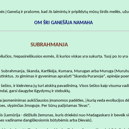
mės į Ganešą ir prašome, kad Jis laimintų ir pripildytų mūsų širdis meilės, u
OM ŠRI GANEŠĀJA NAMAHA
SUBRAHMANJA
učios, Nepasireiškusios esmės, iš kurios viskas yra sukurta. Tuoj po Jo yra
ip Subrahmanja, Skanda, Kartikėja, Kumara, Murugan arba Muruga (Muruha). J
stinktus. Jo gimimas ir gyvenimas aprašyti "Skanda Puranoje", epinėje poe
a šešios, ir kiekviena jų turi atskirą pavadinimą. Visos šešios kaip visuma 
andai, garsi daugybe išgydymų ir stebuklų.
a įasmeninimas aukščiausios įmanomos padėties, į kurią veda evoliucijos dėsn
imybes, slypinčias žmoguje. Per Sūnų pažįstamas Tėvas".
is (Lemūrija - didžiulis žemynas, kuris driekėsi nuo Madagaskaro ir beveik sie
mes vadiname dangiškosiomis būtybėmis arba Dievais).