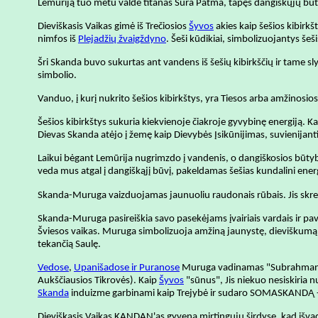
Lemūriją tuo metu valdė titanas Sūra Patma, tapęs dangiškųjų būt
Dieviškasis Vaikas gimė iš Trečiosios
Šyvos
akies kaip šešios kibirkš
nimfos iš
Plejadžių žvaigždyno
. Šeši kūdikiai, simbolizuojantys šeš
Šri Skanda buvo sukurtas ant vandens iš šešių kibirkščių ir tame sly
simbolio.
Vanduo, į kurį nukrito šešios kibirkštys, yra Tiesos arba amžinosios
Šešios kibirkštys sukuria kiekvienoje čiakroje gyvybinę energiją. K
Dievas Skanda atėjo į žemę kaip Dievybės Įsikūnijimas, suvienijantis
Laikui bėgant Lemūrija nugrimzdo į vandenis, o dangiškosios būtybė
veda mus atgal į dangiškąjį būvį, pakeldamas šešias kundalini ene
Skanda-Muruga vaizduojamas jaunuoliu raudonais rūbais. Jis skr
Skanda-Muruga pasireiškia savo pasekėjams įvairiais vardais ir pavi
Šviesos vaikas. Muruga simbolizuoja amžiną jaunystę, dieviškumą ir 
tekančią Saulę.
Vedose
,
Upanišadose
ir
Puranose
Muruga vadinamas "Subrahmanja"
Aukščiausios Tikrovės). Kaip
Šyvos
"sūnus", Jis niekuo nesiskiria 
Skanda
induizme garbinami kaip Trejybė ir sudaro SOMASKANDĄ - l
Dieviškasis Vaikas KANDAN'as gyvena mirtingųjų širdyse, kad išva