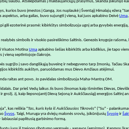
ybių siaubu. Atsiliepdamas į maldaujančiųjų prašymus, Skanda įsikūnijo ka
tys, kurios buvo įmestos į Gangą. Jos nuplaukė į Šventąjį Himalajų ežerą "Sar
is aspektus, arba galias, buvo sujungti į vieną, kai juos apkabino Deivė
Uma
pi gili ezoterinė prasmė: kibirkštys simbolizuoja ugnį arba gyvybės energiją,
 realybės simbolis ir visokio pasireiškimo šaltinis. Genezės knygoje rašoma, 
ai Visatos Motina
Uma
apkabino šešias kibirkštis arba kūdikius, jie tapo vienu
 į vieną septintojoje čiakroje.
s sugrįžo į savo dangiškąją buveinę ir nebegyveno tarp žmonių. Tačiau Skand
rgijos kibirkštis aukštyn, paruošdamas mus Dievo Amžiaus atėjimui.
enda raitas ant povo. Jo pavidalas simbolizuoja Maha-Mantrą OM.
dalais. Dar prieš Vedų laikus Jis buvo žinomas kaip Išminties Dievas, Dievišk
grožį. Jį, kaip liepsnojantį Dievą Sejoną ir Aukščiausiąjį energijos šaltinį
, kas reiškia "
Tas, kuris kyla iš Aukščiausios Tikrovės
" ("Su" - palankumas
nuo
Šyvos
. Taigi, Muruga yra dviejų malonės srovių, įsikūnijusių
Šyvoje
ir
Šak
abiausiai paplitusią garbinimo formą.
duotų juos iš trejopo ribotumo vergovės - aanavos (egoizmo), Kanmos (karmo