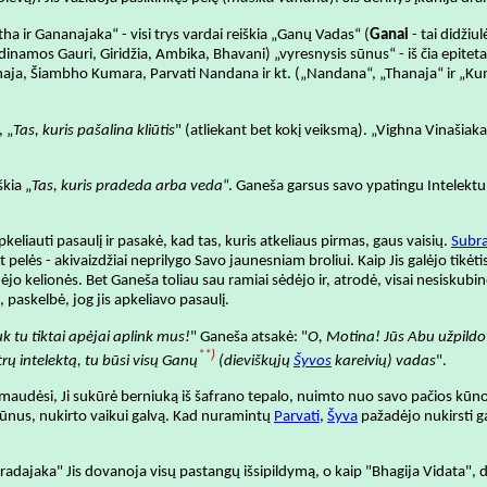
 ir Gananajaka“ - visi trys vardai reiškia „Ganų Vadas“ (
Ganai
- tai didžiu
inamos Gauri, Giridžia, Ambika, Bhavani) „vyresnysis sūnus“ - iš čia epiteta
aja, Šiambho Kumara, Parvati Nandana ir kt. („Nandana“, „Thanaja“ ir „Kum
, „
Tas, kuris pašalina kliūtis
" (atliekant bet kokį veiksmą). „Vighna Vinašiaka“
škia „
Tas, kuris pradeda arba veda
“. Ganeša garsus savo ypatingu Intelektu,
pkeliauti pasaulį ir pasakė, kad tas, kuris atkeliaus pirmas, gaus vaisių.
Subr
nt pelės - akivaizdžiai neprilygo Savo jaunesniam broliui. Kaip Jis galėjo tikė
ėjo kelionės. Bet Ganeša toliau sau ramiai sėdėjo ir, atrodė, visai nesiskubin
, paskelbė, jog jis apkeliavo pasaulį.
uk tu tiktai apėjai aplink mus!
" Ganeša atsakė: "
O, Motina! Jūs Abu užpildote
**)
trų intelektą, tu būsi visų Ganų
(dieviškųjų
Šyvos
kareivių) vadas
".
maudėsi, Ji sukūrė berniuką iš šafrano tepalo, nuimto nuo savo pačios kūno 
sūnus, nukirto vaikui galvą. Kad nuramintų
Parvati
,
Šyva
pažadėjo nukirsti ga
dajaka" Jis dovanoja visų pastangų išsipildymą, o kaip "Bhagija Vidata", d