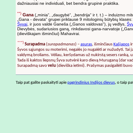
dažniausiai ne individuali, bet bendra grupinė praktika.
**)
Gana
(„minia“, „daugybė“, „bendrija“ ir t. t.) – induizmo m
„Gana - devata“ grupei priklausė 9 mitologinių būtybių klasės: a
Šyvai
, ir juos valdė Ganeša („Ganos valdovas“), jų vedlys,
Šy
Dievybės, sudariusios ganą, rinkdavosi gana-narvatoje („Ganos 
(dieviškajam išminčiui) Mahavirai.
***)
Surapadma
(
surapadmanas
) –
asuras
, išminčiaus
Kašjapos
ir
Šyvos sąjungos su moterimi, negalės jo nugalėti ar nužudyti. Tai j
valdymą broliams. Vėliau, keršydamas už nukirstą sesers ranką, u
Tada iš kaktos liepsnų Šyva sutvėrė karo dievą Muruganą (dar vad
Surapadmą savo
velu
(dieviška ietimi). Prašymas pasigailėti b
Taip pat galite paskaityti apie
pagrindinius Indijos dievus
, o taip p