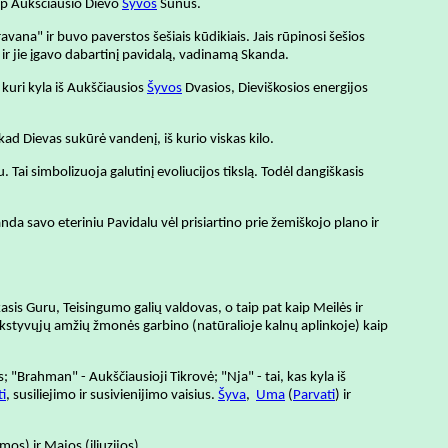
ip Aukščiausio Dievo
Šyvos
Sūnus.
avana" ir buvo paverstos šešiais kūdikiais. Jais rūpinosi šešios
, ir jie įgavo dabartinį pavidalą, vadinamą Skanda.
 kuri kyla iš Aukščiausios
Šyvos
Dvasios, Dieviškosios energijos
kad Dievas sukūrė vandenį, iš kurio viskas kilo.
. Tai simbolizuoja galutinį evoliucijos tikslą. Todėl dangiškasis
a savo eteriniu Pavidalu vėl prisiartino prie žemiškojo plano ir
asis Guru, Teisingumo galių valdovas, o taip pat kaip Meilės ir
 ankstyvųjų amžių žmonės garbino (natūralioje kalnų aplinkoje) kaip
; "Brahman" - Aukščiausioji Tikrovė; "Nja" - tai, kas kyla iš
ti
, susiliejimo ir susivienijimo vaisius.
Šyva
,
Uma
(
Parvati
) ir
s) ir Majos (iliuzijos).