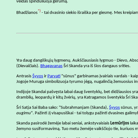
veidas spinduliuoja gerumą.
*)
Bhadžianos
- tai dvasinio siekio išraiška per giesmę. Mes kreipia
Yra daug dangiškųjų lygmenų. Aukščiausiasis lygmuo - Dievo, Absoli
(Dievaičiais).
Bhagavanas
Šri Skanda yra iš šios dangaus srities.
Antrasis
Šyvos
ir
Parvati
"sūnus" garbinamas įvairiais vardais - ka
Jogoje Muruga simbolizuoja tyrumo jėgą, nugalinčią žemuosius in
Indijoje Skandai pašvęsta labai daug šventyklų, bet didžiausios yr
dramblių, leopardų ir kitų žvėrių, yra Katragamos šventykla Šri Sk
Šri Satja Sai Baba sako: "Subrahmanjam (Skanda),
Šyvos
sūnus, yr
augimu
". Pažinti Jį visapusiškai - tai tolygu pažinti dvasines gal
Skanda pasirodė žemėje labai seniai, ankstyvaisiais
Lemūrijos
laika
žemyno susiformavimą. Tuo metu žemėje vaikščiojo tie, kuriuos 