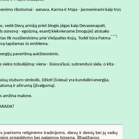
yvenimo ribotumai - aanava, Karma ir Maja - įasmeninami kaip trys
s, vedė Devų armiją prieš blogio jėgas kaip Devasenapati,
is
aanavą
- egoizmą, esantį kiekviename žmoguje) atsisako
***)
ntas tik nusižeminimu prie Viešpaties Kojų. Todėl Sūra Patma
liavą tapdamas Jo emblema.
energijų pavertimą aukštesnėmis.
ielos tobulėjimą: viena - išsivysčiusi, subrendusi siela, o kita -
mūsų stuburo simbolis. Džioti (šviesa) yra kundalini energija,
 platumą ir aštrumą (įžvalgumą).
us amžina malone.
ARADA?
 įvairioms religinėms tradicijoms, dievų ir deivių bei jų vaikų
nergijos prisipildymo bei palaimos būseną. Bhadžanos