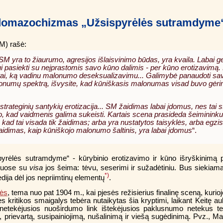
omazochizmas „Užsispyrėlės sutramdyme
M) rašė:
SM yra to žiaurumo, agresijos išlaisvinimo būdas, yra kvaila. Labai g
i pasiekti su neįprastomis savo kūno dalimis - per kūno erotizavimą
s tai, ką vadinu malonumo deseksualizavimu... Galimybė panaudoti sav
malonumų spektrą, išvysite, kad kūniškasis malonumas visad buvo gėri
 strateginių santykių erotizacija... SM žaidimas labai įdomus, nes tai 
no, kad vaidmenis galima sukeisti. Kartais scena prasideda šeimininku
, kad tai visada tik žaidimas; arba yra nustatytos taisyklės, arba egzi
s žaidimas, kaip kūniškojo malonumo šaltinis, yra labai įdomus
“.
yrėlės sutramdyme“ - kūrybinio erotizavimo ir kūno išryškinimą
kiuose su
visa
jos šeima: tėvu, seserimi ir sužadėtiniu. Bus siekiama į
*)
edija dėl jos nepriimtinų elementų
.
nės
, tema nuo pat 1904 m., kai pjesės režisierius finalinę sceną, kurioje
 kritikos smaigalys tebėra nutaikytas šia kryptimi, laikant
Keitę au
etekėjusios nuoširdumo link ištekėjusios paklusnumo netekus te
, prievartą, susipainiojimą, nušalinimą ir viešą sugėdinimą. Pvz., Ma