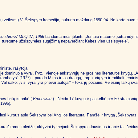
5-ių veiksmų V. Šekspyro komedija, sukurta maždaug 1590-94. Ne kartą buvo 
 the shrew// MLQ 27, 1966
bandoma mus įtikinti: „Jei taip matome ‚sutramdymą‘,
se; turėtume užsispyrėlės sugrįžimą nepaverčiant Keitės vien užsispyrėle“.
inistė, rašytoja.
je dominuoja vyrai. Pvz., vienoje ankstyvųjų ne grožinės literatūros knygų, „A
ambarys“ (1977) ji parodo Miros ir jos draugų, tarp kurių yra ir radikali femi
Val sako: „visi vyrai yra prievartautojai“ – toks jų požiūris. Vėlesnių laikų sva
ės britų istorikė (
Bronowski
). Išleido 17 knygų ir paskelbė per 50 straipsnių
(1996).
čiusi kursus apie Šekspyrą bei Anglijos literatūrą. Parašė ir knygą „Šekspyras 
araiškame koledže, aktyviai tyrinėjanti Šekspyro klausimus ir apie tai išeidu