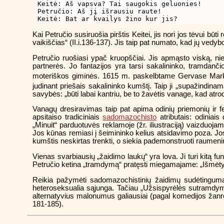
Keitė: Aš vapsva? Tai saugokis geluonies!

Petručio: Aš jį išrausiu raute! 

Kai Petručio susiruošia pirštis Keitei, jis nori jos tėvui būt
vaikiščias“ (II.i.136-137). Jis taip pat numato, kad jų vedyb
Petručio ruošiasi ypač kruopščiai. Jis apmąsto viską, niek
partnerės. Jo fantazijos yra tarsi sakalininko, tramdan
moteriškos giminės. 1615 m. paskelbtame Gervase Ma
judinant priešais sakalininko kumštį. Taip ji „supažindin
savybės: „būti labai kantriu, be to žavėtis vanage, kad atrody
Vanagų dresiravimas taip pat apima odinių priemonių ir 
apsitaiso tradiciniais
sadomazochisto
atributais: odiniais
„Minuit“ parduotuvės reklamoje (žr. iliustraciją) vaizduoja
Jos kūnas remiasi į šeimininko kelius atsidavimo poza. Jos
kumštis neskirtas trenkti, o siekia pademonstruoti raumen
Vienas svarbiausių „žaidimo laukų“ yra lova. Ji turi kitą fu
Petručio ketina „tramdymą“ pratęsti miegamajame: „Išmėtysi
Reikia pažymėti sadomazochistinių žaidimų sudėtingu
heteroseksualia sąjunga. Tačiau „Užsispyrėlės sutramdyme
alternatyvius malonumus galiausiai (pagal komedijos žanro 
181-185).