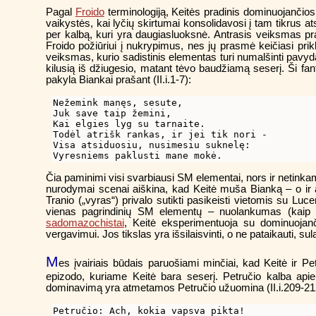
Pagal
Froido
terminologiją, Keitės pradinis dominuojančio
vaikystės, kai lyčių skirtumai konsolidavosi į tam tikrus 
per kalbą, kuri yra daugiasluoksnė. Antrasis veiksmas pra
Froido požiūriui į nukrypimus, nes jų prasmė keičiasi pri
veiksmas, kurio sadistinis elementas turi numalšinti pav
kilusią iš džiugesio, matant tėvo baudžiamą seserį. Ši fan
pakyla Biankai prašant (II.i.1-7):
Nežemink manęs, sesute,

Juk save taip žemini,

Kai elgies lyg su tarnaite.

Todėl atrišk rankas, ir jei tik nori -

Visa atsiduosiu, nusimesiu suknelę:

Čia paminimi visi svarbiausi SM elementai, nors ir netinka
nurodymai scenai aiškina, kad Keitė muša Bianką – o ir a
Tranio („vyras“) privalo sutikti pasikeisti vietomis su Luce
vienas pagrindinių SM elementų – nuolankumas (kaip v
sadomazochistai
, Keitė eksperimentuoja su dominuojanč
vergavimui. Jos tikslas yra išsilaisvinti, o ne pataikauti, s
M
es įvairiais būdais paruošiami minčiai, kad Keitė ir P
epizodo, kuriame Keitė bara seserį. Petručio kalba apie
dominavimą yra atmetamos Petručio užuomina (II.i.209-21
Petručio: Ach, kokia vapsva pikta!
