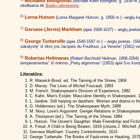
Michaelis Bilingtonas
(
Michael Keith Billington
, g. 1939 m.)
skelbiama tik
Brailio rašmenimis
.
6)
Lorna Hutson
(
Lorna Margaret Hutson
, g. 1958 m.) –anglų k
7)
Gervase (Jervis) Markham
(apie 1568-1637) – anglų poetas
8)
George Turberville
(apie 1540-1597 m.) – anglų poetas. 1568
sakalystę“ iš tikro yra Jacques du Fouilloux „La Venerie“ (1561) v
9)
Robertas Heilmanas
(
Robert Bechtold Heilman
, 1906-2004) 
temperamentas“ iš rinkinio „Pietų atgimimas“ (1953) apie 5-is kompo
Literatūra:
R. Warwick-Bond, ed, The Taming of the Shrew, 1904
D. Macey. The Lives of Michel Foucault, 1993
M. French. Shakespeare's Division of Experience, 1982
C. Kahn. Man's Estate: Masculine Identity in Shakespeare, 
L. Jardine. Still harping on dauthers: Women and drama in t
G. Holderness (ed.). The Shakespeare Myth, 1988
M. Novy. Love's Argument: Genger Relations in Shakespeare
A. Thompson (ed.). The Taming of the Shrew, 1984
L. Hutson. The Usurer's Daughter: Male Friendship and Fict
A. Freud. A Child is Being Beaten, 1919 (cituota J. Mitchell
Gervase Markham: Country Contentments, 1615
George Turberuile. The Booke of Faulconrie or Hauking, 157