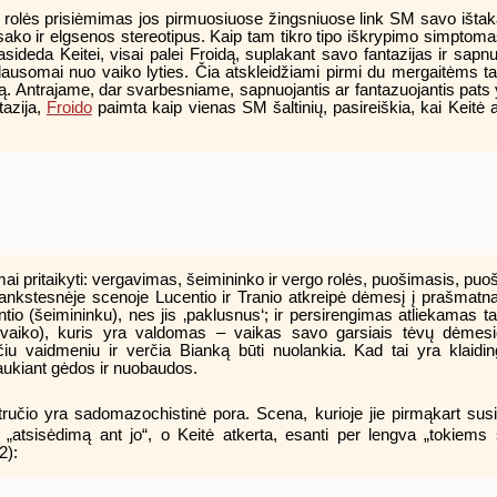
s rolės prisiėmimas jos pirmuosiuose žingsniuose link SM savo išt
atsako ir elgsenos stereotipus. Kaip tam tikro tipo iškrypimo simpto
sideda Keitei, visai palei Froidą, suplakant savo fantazijas ir sapn
klausomai nuo vaiko lyties. Čia atskleidžiami pirmi du mergaitėms t
ydą. Antrajame, dar svarbesniame, sapnuojantis ar fantazuojantis pa
tazija,
Froido
paimta kaip vienas SM šaltinių, pasireiškia, kai Keit
mai pritaikyti: vergavimas, šeimininko ir vergo rolės, puošimasis, p
nkstesnėje scenoje Lucentio ir Tranio atkreipė dėmesį į prašmatna
ntio (šeimininku), nes jis ‚paklusnus‘; ir persirengimas atliekamas ta
aiko), kuris yra valdomas – vaikas savo garsiais tėvų dėmesio
iu vaidmeniu ir verčia Bianką būti nuolankia. Kad tai yra klaid
ulaukiant gėdos ir nuobaudos.
etručio yra sadomazochistinė pora. Scena, kurioje jie pirmąkart su
 „atsisėdimą ant jo“, o Keitė atkerta, esanti per lengva „tokiems 
2):