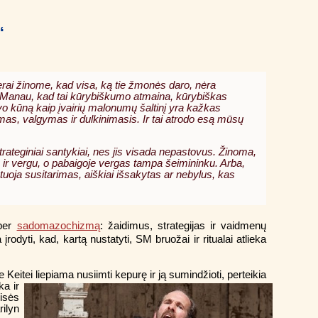
“
erai žinome, kad visa, ką tie žmonės daro, nėra
. Manau, kad tai kūrybiškumo atmaina, kūrybiškas
o kūną kaip įvairių malonumų šaltinį yra kažkas
mas, valgymas ir dulkinimasis. Ir tai atrodo esą mūsų
strateginiai santykiai, nes jis visada nepastovus. Žinoma,
 ir vergu, o pabaigoje vergas tampa šeimininku. Arba,
stuoja susitarimas, aiškiai išsakytas ar nebylus, kas
 per
sadomazochizmą
: žaidimus, strategijas ir vaidmenų
rodyti, kad, kartą nustatyti, SM bruožai ir ritualai atlieka
 Keitei liepiama nusiimti kepurę ir ją sumindžioti, perteikia
ka ir
isės
rilyn