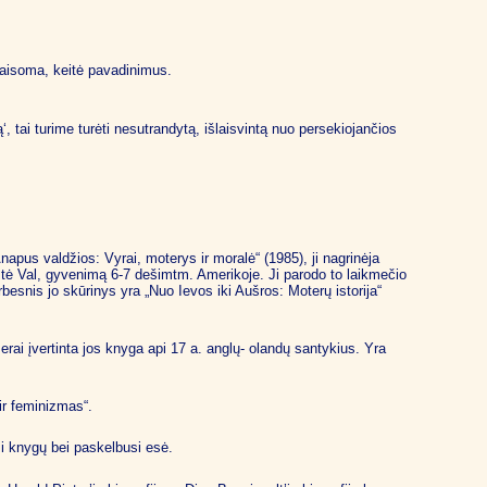
taisoma, keitė pavadinimus.
 tai turime turėti nesutrandytą, išlaisvintą nuo persekiojančios
napus valdžios: Vyrai, moterys ir moralė“ (1985), ji nagrinėja
nistė Val, gyvenimą 6-7 dešimtm. Amerikoje. Ji parodo to laikmečio
rbesnis jo skūrinys yra „Nuo Ievos iki Aušros: Moterų istorija“
.erai įvertinta jos knyga api 17 a. anglų- olandų santykius. Yra
ir feminizmas“.
si knygų bei paskelbusi esė.