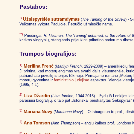
Pastabos:
*)
Užsispyrėlės sutramdymas
(
The Taming of the Shrew
) - 
Veiksmas vyksta Padujoje, Petručio užmiesčio name.
**)
Priešingai,
R. Heilman. The 'Taming' untamed, or the return of
kritikos vingrybių, stengiantis prijaukinti priimtino padorumo ribo
Trumpos biografijos:
1)
Merilina Frenč
(
Marilyn French
, 1929-2009) – amerikiečių fem
Ji tvirtina, kad moterų engimas yra svarbi dalis visuomenėje, kurio
patriarchato poveikį istorijos tėkmėje. Pirmajame romane „Moterų k
moterų gyvenimą ir
feministinio judėjimo
aspektus. Vienoje vietoje 
(1995, 4 t.).
2)
Liza Džardin
(
Lisa Jardine
, 1944-2015) – žydų iš Lenkijos kilm
parašiusi biografijų, o taip pat „Istoriškai perskaitytas Šekspyras“ 
3)
Mariana Novy
(
Marrianne Novy
) – Oitsburgo un-to prof., dės
4)
Ana Tomson
(
Ann Thompson
) – anglų kalbos prof. Londono K
5)