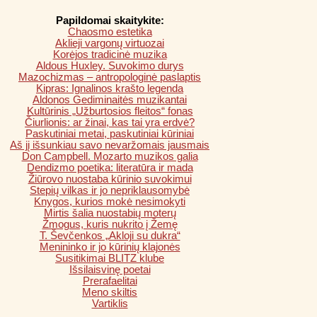
Papildomai skaitykite:
Chaosmo estetika
Aklieji vargonų virtuozai
Korėjos tradicinė muzika
Aldous Huxley. Suvokimo durys
Mazochizmas – antropologinė paslaptis
Kipras: Ignalinos krašto legenda
Aldonos Gediminaitės muzikantai
Kultūrinis „Užburtosios fleitos“ fonas
Čiurlionis: ar žinai, kas tai yra erdvė?
Paskutiniai metai, paskutiniai kūriniai
Aš jį išsunkiau savo nevaržomais jausmais
Don Campbell. Mozarto muzikos galia
Dendizmo poetika: literatūra ir mada
Žiūrovo nuostaba kūrinio suvokimui
Stepių vilkas ir jo nepriklausomybė
Knygos, kurios mokė nesimokyti
Mirtis šalia nuostabių moterų
Žmogus, kuris nukrito į Žemę
T. Ševčenkos „Akloji su dukra“
Menininko ir jo kūrinių klajonės
Susitikimai BLITZ klube
Išsilaisvinę poetai
Prerafaelitai
Meno skiltis
Vartiklis