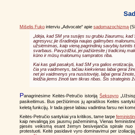
Sad
Mišelis Fuko
interviu „Advocate“ apie
sadomazochizmą
(S
„
Idėja, kad SM yra susijęs su grubiu žiaurumu, kad 
agresyvu; jie išradinėja naujas galimybes malonumu
užsiėmimas, kaip vieną pagrindinių savybių turinti
svarbaus. Pavyzdžiui, jei pažiūrėsite į tradicinių 
kūno ir mūsų malonumų sampratos riba.
Kai kas gali pasakyti, kad SM yra galios erotizacija,
čia yra vaidmenys, tačiau kiekvienas labai gerai ži
net jei vaidmenys yra nusistovėję, labai gerai žinote
leidžia jiems žinoti tam tikras ribas. Šis strategini
P
anagrinėsime Keitės-Petručio istoriją
Šekspyro
„Užsisp
pasikeitimus. Bus peržiūrimos jų apraiškos Keitės santy
keletą funkcijų. Ir tada pjesė labiau vadintina farsu nei kom
Keitės-Petručio santykiai yra kritikos, tame tarpe
feministi
kaip nevalingą jos jausmų pažeminimą. Vienas feministinės
pjesės veiksmą esant žemyn besivejančia spirale nuo n
protestuoti. Keitė pasidavė vyro dominavimui per izoliaciją