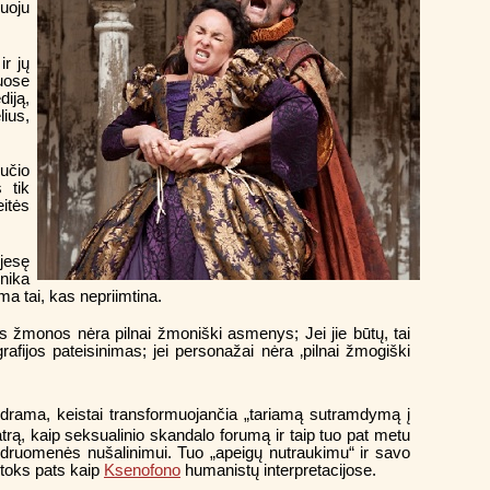
uoju
r jų
iuose
iją,
lius,
ručio
 tik
eitės
pjesę
hnika
ma tai, kas nepriimtina.
ys žmonos nėra pilnai žmoniški asmenys; Jei jie būtų, tai
rafijos pateisinimas; jei personažai nėra ‚pilnai žmogiški
drama, keistai transformuojančia „tariamą sutramdymą į
atrą, kaip seksualinio skandalo forumą ir taip tuo pat metu
endruomenės nušalinimui. Tuo „apeigų nutraukimu“ ir savo
 toks pats kaip
Ksenofono
humanistų interpretacijose.