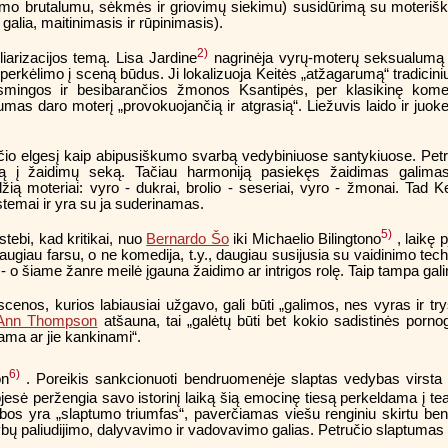
jamo brutalumu, sėkmės ir griovimų siekimu) susidūrimą su moterišk
lia, maitinimasis ir rūpinimasis).
2)
liarizacijos temą. Lisa Jardine
nagrinėja vyrų-moterų seksualumą i
ų perkėlimo į sceną būdus. Ji lokalizuoja Keitės „atžagarumą“ tradicin
mingos ir besibarančios žmonos Ksantipės, per klasikinę komed
mas daro moterį „provokuojančią ir atgrasią“. Liežuvis laido ir juoke
učio elgesį kaip abipusiškumo svarbą vedybiniuose santykiuose. Pet
ją į žaidimų seką. Tačiau harmoniją pasiekęs žaidimas galimas
žią moteriai: vyro - dukrai, brolio - seseriai, vyro - žmonai. Tad K
stemai ir yra su ja suderinamas.
5)
tebi, kad kritikai, nuo
Bernardo Šo
iki Michaelio Bilingtono
, laikę 
ą daugiau farsu, o ne komedija, t.y., daugiau susijusia su vaidinimo tec
 - o šiame žanre meilė įgauna žaidimo ar intrigos rolę. Taip tampa gali
enos, kurios labiausiai užgavo, gali būti „galimos, nes vyras ir tr
Ann Thompson
atšauna, tai „galėtų būti bet kokio sadistinės pornog
ama ar jie kankinami“.
6)
on
. Poreikis sankcionuoti bendruomenėje slaptas vedybas virsta 
 pjesė peržengia savo istorinį laiką šią emocinę tiesą perkeldama į te
dybos yra „slaptumo triumfas“, paverčiamas viešu renginiu skirtu b
ų paliudijimo, dalyvavimo ir vadovavimo galias. Petručio slaptumas