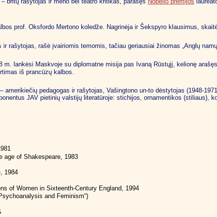
 – britų rašytojas ir meno bei teatro kritikas, parašęs
Nobelio premijos
laureato
albos prof. Oksfordo Mertono koledže. Nagrinėja ir Šekspyro klausimus, skaitė
 ir rašytojas, rašė įvairiomis temomis, tačiau geriausiai žinomas „Anglų nam
 m. lankėsi Maskvoje su diplomatne misija pas Ivaną Rūstųjį, kelionę arašęs e
ertimas iš prancūzų kalbos.
– amerikiečių pedagogas ir rašytojas, Vašingtono un-to dėstytojas (1948-1971
nentus JAV pietinių valstijų literatūroje: stichijos, ornamentikos (stiliaus),
1981
he age of Shakespeare, 1983
, 1984
ions of Women in Sixteenth-Century England, 1994
 „Psychoanalysis and Feminism“)
5