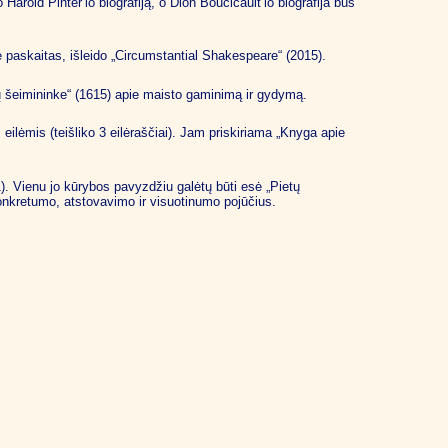
 Harold Pinter’io biografiją, o Dion Boucicault’io biografija bus
 paskaitas, išleido „Circumstantial Shakespeare“ (2015).
ų šeimininke“ (1615) apie maisto gaminimą ir gydymą.
ilėmis (teišliko 3 eilėraščiai). Jam priskiriama „Knyga apie
). Vienu jo kūrybos pavyzdžiu galėtų būti esė „Pietų
 konkretumo, atstovavimo ir visuotinumo pojūčius.