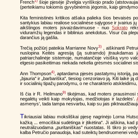
1)
French
šioje pjesėje įžvelgia vyriškojo prado (atstovau
(perteikiamu tokiomis gyvybinėmis jėgomis, kaip gimdymo ga
Kita feministinės kritikos atšaka palieka šios bevaisės po
santykius labiau realiose socialinėse sąlygose ir įvairius j
aikštingos moters įsivaizdavimuose - nuo
Sokrato
rėks
viduramžių legendas ir biblinius anekdotus. Visur čia plepu
darančius ją gašlia.
3)
Trečią požiūrį pateikia Marrianne Novy
, aiškinanti Petr
nuslopina Keitės agresiją (ją sutramdo) įtraukdamas 
patriarchalinėje sistemoje, numatančioje visišką vyro vald
elgesio pasikeitimas niekada nekelia grėsmės socialinei si
4)
Ann Thompson
, aptardama pjesės pastatymų istoriją, pas
„bjauria“ ir „barbariška“, tiesiog cenzoriavo ją. Kiti laikė j
ir socialinių tipažų parodymu, o ne charakterio atskleidimu,
9)
Iš čia ir R. Heilmano
tikėjimas, kad moters prausimosi sc
negalėtų veikti kaip mokytojas, medžiotojas ir lazdelės‘.
asmenys‘, tada tampa nesvarbu, kaip su jais piktnaudžiauj
T
ikriausiai labiau moksliškai pjesę nagrinėjo Lorna Huts
kažką ... emociškai sudėtinga ir įtikėtina“. Ji aiškina, kad
neutralizuodama „puritaniškas“ nuostatas. Iš tikro jo ve
kalba Petručio panaudoja, kad suteiktų bendruomenei vedyb