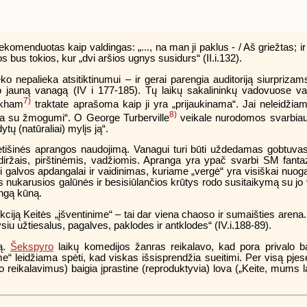
i rekomenduotas kaip valdingas: „..., na man ji paklus - / Aš griežtas; 
os bus tokios, kur „dvi aršios ugnys susidurs“ (II.i.132).
o nepalieka atsitiktinumui – ir gerai parengia auditoriją siurprizams
čio jauną vanagą (IV i 177-185). Tų laikų sakalininkų vadovuose v
7)
rkham
traktate aprašoma kaip ji yra „prijaukinama“. Jai neleidžiam
8)
ama su žmogumi“. O George Turberville
veikale nurodomos svarbiau
tų (natūraliai) mylįs ją“.
fetišinės aprangos naudojimą. Vanagui turi būti uždedamas gobtuvas
 diržais, pirštinėmis, vadžiomis. Apranga yra ypač svarbi SM fantaz
mi galvos apdangalai ir vaidinimas, kuriame „vergė“ yra visiškai nuog
 nukarusios galūnės ir besisiūlančios krūtys rodo susitaikymą su jo v
ingą kūną.
nkciją Keitės „įšventinime“ – tai dar viena chaoso ir sumaišties arena
u užtiesalus, pagalves, paklodes ir antklodes“ (IV.i.188-89).
mą.
Šekspyro
laikų komedijos žanras reikalavo, kad pora privalo b
“ leidžiama spėti, kad viskas išsisprendžia sueitimi. Per visą pjes
reikalavimus) baigia įprastine (reproduktyvia) lova („Keite, mums lai