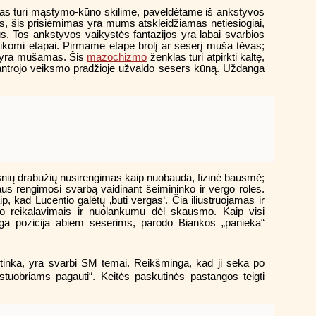
akas turi mąstymo-kūno skilime, paveldėtame iš ankstyvos
mas, šis prisiėmimas yra mums atskleidžiamas netiesiogiai,
us. Tos ankstyvos vaikystės fantazijos yra labai svarbios
aikomi etapai. Pirmame etape brolį ar seserį muša tėvas;
ts yra mušamas. Šis
mazochizmo
ženklas turi atpirkti kaltę,
ė antrojo veiksmo pradžioje užvaldo sesers kūną. Uždanga
uošnių drabužių nusirengimas kaip nuobauda, fizinė bausmė;
us rengimosi svarbą vaidinant šeimininko ir vergo roles.
ip, kad Lucentio galėtų ‚būti vergas‘. Čia iliustruojamas ir
 reikalavimais ir nuolankumu dėl skausmo. Kaip visi
inga pozicija abiem seserims, parodo Biankos „panieka“
sitinka, yra svarbi SM temai. Reikšminga, kad ji seka po
stuobriams pagauti“. Keitės paskutinės pastangos teigti