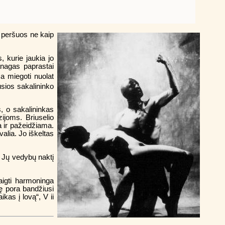
ir peršuos ne kaip
, kurie jaukia jo
anagas paprastai
a miegoti nuolat
sios sakalininko
, o sakalininkas
ijoms. Briuselio
a ir pažeidžiama.
alia. Jo iškeltas
. Jų vedybų naktį
aigti harmoninga
ę pora bandžiusi
kas į lovą“, V ii