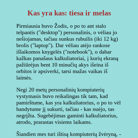
Kas yra kas: tiesa ir melas
Pirmiausia buvo Žodis, o po to ant stalo
telpantis ("desktop") personalinis, o vėliau jo
nešiojamas, tačiau sunkus rubuilis (iki 12 kg)
brolis ("laptop"). Dar vėliau atėjo rankose
išlaikomos knygelės ("notebook"), o dabar
kažkas panašaus kalkuliatoriai, į kurių ekraną
pažiūrėjus bent 10 minučių akys išeina iš
orbitos ir apsiverki, tarsi mažas vaikas iš
laimės.
Negi 20 metų personalinių kompiuterių
vystymasis buvo reikalingas tik tam, kad
pamirštume, kas yra kalkuliatorius, o po to vėl
bandytume jį sukurti, tačiau - kas nuėjo, tas
negrįžta. Sugebėjimas gaminti kalkuliatorius,
atrodo, prarastas visiems laikams.
Šiandien mes turi ištisą kompiuterių žvėryną, -