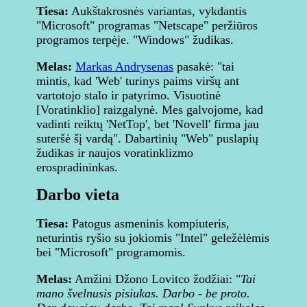
Tiesa:
Aukštakrosnės variantas, vykdantis
"Microsoft" programas "Netscape" peržiūros
programos terpėje. "Windows" žudikas.
Melas:
Markas Andrysenas
pasakė: "tai
mintis, kad 'Web' turinys paims viršų ant
vartotojo stalo ir patyrimo. Visuotinė
[Voratinklio] raizgalynė. Mes galvojome, kad
vadinti reiktų 'NetTop', bet 'Novell' firma jau
suteršė šį vardą". Dabartinių "Web" puslapių
žudikas ir naujos voratinklizmo
erospradininkas.
Darbo vieta
Tiesa:
Patogus asmeninis kompiuteris,
neturintis ryšio su jokiomis "Intel" geležėlėmis
bei "Microsoft" programomis.
Melas:
Amžini Džono Lovitco žodžiai: "
Tai
mano švelnusis pisiukas. Darbo - be proto.