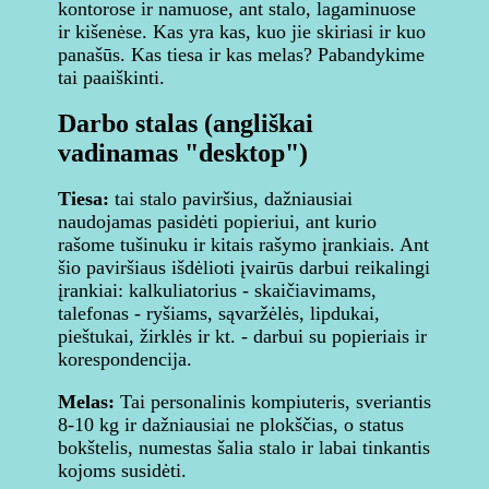
kontorose ir namuose, ant stalo, lagaminuose
ir kišenėse. Kas yra kas, kuo jie skiriasi ir kuo
panašūs. Kas tiesa ir kas melas? Pabandykime
tai paaiškinti.
Darbo stalas (angliškai
vadinamas "desktop")
Tiesa:
tai stalo paviršius, dažniausiai
naudojamas pasidėti popieriui, ant kurio
rašome tušinuku ir kitais rašymo įrankiais. Ant
šio paviršiaus išdėlioti įvairūs darbui reikalingi
įrankiai: kalkuliatorius - skaičiavimams,
talefonas - ryšiams, sąvaržėlės, lipdukai,
pieštukai, žirklės ir kt. - darbui su popieriais ir
korespondencija.
Melas:
Tai personalinis kompiuteris, sveriantis
8-10 kg ir dažniausiai ne plokščias, o status
bokštelis, numestas šalia stalo ir labai tinkantis
kojoms susidėti.