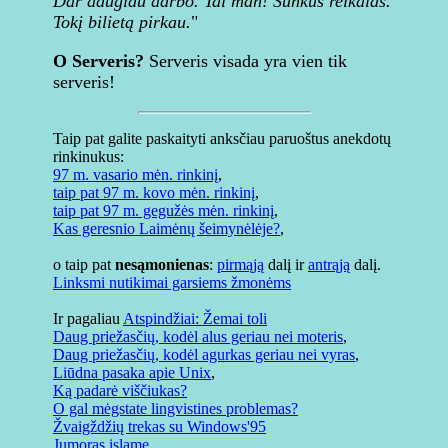
Dar daugiau darbo. Tai man! Sunkus reikalas.
Tokį bilietą pirkau.
"
O Serveris?
Serveris visada yra vien tik
serveris!
Taip pat galite paskaityti anksčiau paruoštus anekdotų
rinkinukus:
97 m. vasario mėn. rinkinį
,
taip pat 97 m. kovo mėn. rinkinį
,
taip pat 97 m. gegužės mėn. rinkinį
,
Kas geresnio Laimėnų šeimynėlėje?
,
o taip pat
nesąmonienas
:
pirmąją
dalį ir
antrąją
dalį.
Linksmi nutikimai garsiems žmonėms
Ir pagaliau
Atspindžiai: Žemai toli
Daug priežasčių, kodėl alus geriau nei moteris
,
Daug priežasčių, kodėl agurkas geriau nei vyras
,
Liūdna pasaka apie Unix
,
Ką padarė viščiukas?
O gal mėgstate lingvistines problemas?
Žvaigždžių trekas su Windows'95
Jumoras islame