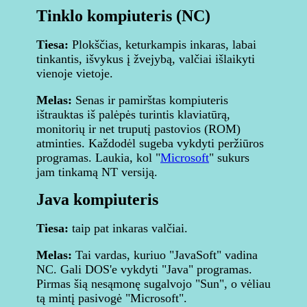
Tinklo kompiuteris (NC)
Tiesa:
Plokščias, keturkampis inkaras, labai
tinkantis, išvykus į žvejybą, valčiai išlaikyti
vienoje vietoje.
Melas:
Senas ir pamirštas kompiuteris
ištrauktas iš palėpės turintis klaviatūrą,
monitorių ir net truputį pastovios (ROM)
atminties. Každodėl sugeba vykdyti peržiūros
programas. Laukia, kol "
Microsoft
" sukurs
jam tinkamą NT versiją.
Java kompiuteris
Tiesa:
taip pat inkaras valčiai.
Melas:
Tai vardas, kuriuo "JavaSoft" vadina
NC. Gali DOS'e vykdyti "Java" programas.
Pirmas šią nesąmonę sugalvojo "Sun", o vėliau
tą mintį pasivogė "Microsoft".