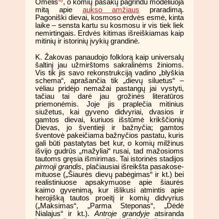
Omelis
, o komių pasakų pagrindu modeliuoja
mitą apie
aukso amžiaus
praradimą.
Pagoniški dievai, kosmoso erdvės esmė, kinta
laike – sensta kartu su kosmosu ir vis tiek liek
nemirtingais. Erdvės kitimas išreiškiamas kaip
mitinių ir istorinių įvykių grandinė.
K. Žakovas panaudojo folklorą kaip universalų
šaltinį jau užmirštoms sakralinėms žinioms.
Vis tik jis savo rekonstrukciją vadino „blyškia
schema“, aprašančia tik „dievų siluetus“ –
vėliau pridėjo nemažai pastangų jai vystyti,
tačiau tai darė jau grožinės literatūros
priemonėmis. Joje jis praplečia mitinius
siužetus, kai gyveno didvyriai, dvasios ir
gamtos dievai, kuriuos išstūmė krikščionių
Dievas, jo šventieji ir bažnyčia; gamtos
šventovė pakeičiama bažnyčios pastatu, kuris
gali būti pastatytas bet kur, o komių milžinus
išvijo gudrūs „mažyliai“ rusai, tad mažosioms
tautoms gręsia išmirimas. Tai istorinės stadijos
pirmoji grandis
, plačiausiai išreikšta pasakose-
mituose („Šiaurės dievų pabėgimas“ ir kt.) bei
realistiniuose apsakymuose apie šiaurės
kaimo gyvenimą, kur išlikusi atmintis apie
herojišką tautos proeitį ir komių didvyrius
(„Maksimas“, „Parma Steponas“, „Dėdė
Nialajus“ ir kt.).
Antroje grandyje
atsiranda