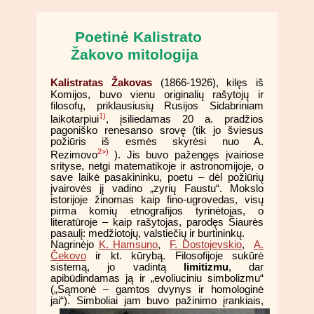
Poetinė Kalistrato
Žakovo mitologija
Kalistratas Žakovas
(1866-1926), kilęs iš
Komijos, buvo vienu originalių rašytojų ir
filosofų, priklausiusių Rusijos Sidabriniam
1)
laikotarpiui
, įsiliedamas 20 a. pradžios
pagoniško renesanso srovę (tik jo šviesus
požiūris iš esmės skyrėsi nuo A.
2>)
Rezimovo
). Jis buvo pažengęs įvairiose
srityse, netgi matematikoje ir astronomijoje, o
save laikė pasakininku, poetu – dėl požiūrių
įvairovės jį vadino „zyrių Faustu“. Mokslo
istorijoje žinomas kaip fino-ugrovedas, visų
pirma komių etnografijos tyrinėtojas, o
literatūroje – kaip rašytojas, parodęs Šiaurės
pasaulį: medžiotojų, valstiečių ir burtininkų.
Nagrinėjo
K. Hamsuno
,
F. Dostojevskio
,
A.
Čekovo
ir kt. kūrybą. Filosofijoje sukūrė
sistemą, jo vadintą
limitizmu
, dar
apibūdindamas ją ir „evoliuciniu simbolizmu“
(„Sąmonė – gamtos dvynys ir homologinė
jai“).
Simboliai jam buvo pažinimo įrankiais,