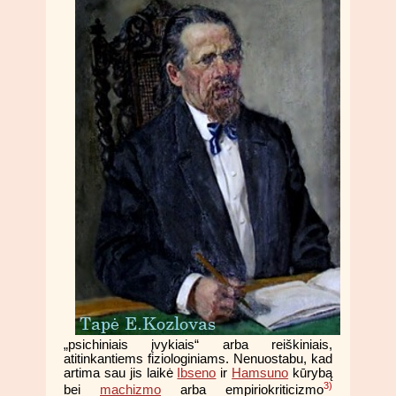
„psichiniais įvykiais“ arba reiškiniais,
atitinkantiems fiziologiniams. Nenuostabu, kad
artima sau jis laikė
Ibseno
ir
Hamsuno
kūrybą
3)
bei
machizmo
arba empiriokriticizmo