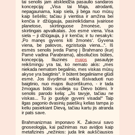
tai senolis jam atskleidžia pasaulio sandaros
koncepciją: „Visa tai Maja, atrodanti,
nepagaunama, kaip siela, ji bėga nuo mūsų
kaip šešėlis; tačiau ji vientisa ir amžina bei
kenčia ir džiūgauja, pasireikšdama įvairiose
planetose, skirtinguose žmonėse, po
skirtingais apvalkalais. Jos esmė viena. Visa
siela – ji džiūgauja, ji ir kenčia; ir tu nesakyk:
‚Po manęs gyvens kiti žmonės‘. Gyvena
viena, be paliovos, egzistuoja viena...“. Iš
esmės senolis įveda Pamę į Brahmano (kurį
Pamė vadina Parabrama), absoliučios būties,
koncepciją. Iliuzinės
majos
pasaulyje
reikšmingu yra tai, ko nemato akis: „mes
niekada nematom begalinio, mes viskas mūsų
akyse yra baigtinis“. Ir būtent begaliniame glūdi
esmė. Jos išvydimui reikia išsivaduoti nuo
baigtinio, nuo majos iliuzoriškumo, - ir tada
žmogaus būtis susilieja su Dievo būtimi. Ir
senolis parodo kelią: „Jis tavyje, tačiau ne
viskas... Tu jo guolyje gyveni visada!“ Taip
ilgas pagonio dvasinių paieškų kelias tampa jo
keliu pasiekiant Dievą, tačiau kartu jis atranda
ir pats save.
Brahmanizmas imponavo K. Žakovui savo
gnoseologija, kai pažinimas nuo avidjos kaip
metafizinės „nežinios: juda link aukščiausios