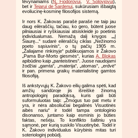
tėvynainiams (
N. Fiodorovui
,
V. Solovjovui
),
bet ir
Tejarui de Šardenui
, sukūrusiam išbaigtą
evoliucinę-kosminę filosofijos sistemą.
Ir nors K. Žakovas parašė parašė ne taip jau
daug eilėraščių, tačiau, ko gero, būtent juose
pilniausiai ir ryškiausiai atsiskleidė jo poetinis
individualumas. Nemažą dalį knygos „„Į
Šiaurę...“ sudarė eilėraščių ciklas „Nežinomo
poeto sąsiuvinis“, o tų pačių 1905 m.
„Žaliajame rinkinyje“ publikuojamos ir Žakovo
„Pama Bur-Morto giesmės“, kurias
A. Blokas
apibūdino kaip „panteistines“. Juose naudojami
žodžiai „gamta“, „materija“, „atomas“, „erdvė“
ir pan. primena graikų materialistinę gamtos
filosofiją.
Iš ankstyvųjų K. Žakovo eilių galima spėti, kad
amžių sandūroje jis išreiškė žinomą
antropologinį paradoksą, kuris gali būti
suformuluotas taip: „Žmogus tuo pat metu ir
yra, ir nėra absoliučiai begalinės Visuotinės
aibės nariu“ ir todėl tampa ontologinio
disonanso, juntamo kaip esminis jo būties
faktas, nešėju. To konflikto šaltiniu yra
sąmonė, per kurią suskilo Visuotinybė. Todėl ir
K. Žakovo individualus kūrybinis mitas turi
soteriologinį pobūdį.