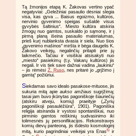
Tą žmonijos etapą K. Žakovas vertino ypač
negatyviai: „Geležiniai pasaulio dėsniai slegia
visa, kas gyva ... Baisus egoizmo, kultūros,
nervinio gyvenimo speigas sušaldė visus
gyvybės šaltinius“. Miesto kultūra atskiria
žmogų nuo gamtos, suskaldo jo sąmonę, ir į
pirmą planą išeina pasaulio materialumas,
prieš kurį nublanksta dvasia ir siela. Nuo šios
„gyvenimo mašinos“ miršta ir bėga daugelis K.
Žakovo veikėjų, negalinčių pritapti prie jų
laikmečio. Tačiau ir visiškai atsisakyti nuo
„miesto“ pasiekimų (t.y. Vakarų kultūros) jis
negali. Ir vis tiek save dažnai vadina „laukiniu“
– jis rėmėsi
Ž. Ruso
, nes pritarė jo „grįžimo į
gamtą“ požiūriui.
S
iekdamas savo idealo pasakose-mituose, jis
sukuria mitą apie
aukso amžiaus
sugrįžimą;
tasai jam buvo įkūnytas pagoniškoje šiauriečių
(atskiru atveju, komių) praeityje („Zyrių
pagoniškoji pasaulėžiūra“, 1901). Pagoniška
religija atsiranda ir vystosi spontaniškai, nuo
pirminio gamtos reiškinių sudvasinimo iki
tolimesnės jų personifikacijos. Rekonstravęs
komių dievų panteoną, jis išdėsto kosmologinį
5)
mitą, kurio pagrindiniai veikėjai yra Enas
ir
6)