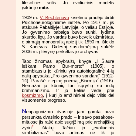
filosofines sritis. Jo evoliucinis modelis
įsikūnijo
mite
.
1909 m.
V. Bechteriovo
kvietimu pradėjo dirbti
Psichoneurologiniame inst-te. Po 1917 m. jis
atsidūrė Pabaltijyje: Latvijoje, o vėliau Estijoje.
Jo gyvenimo pabaiga buvo sunki, lydima
skurdo, ligų. Jo vardas buvo beveik užmirštas,
o pirmąją monografiją apie jį tik 1990 m. išleido
S. Kanevas. Didesnį susidomėjimą sukėlė
2006 m. į tėvynę perkeltas jo archyvas.
Tapo žinomas apybraižų knyga „Į Šiaurę
ieškant Pamo Bur-morto“ (1905), o
stambiausiu jo kūriniu yra autobiografinė 4-ių
dalių apysaka „Pro gyvenimo sandarą“ (1912-
14). Parašė ir epinę poemą „Biarmija“ (1916).
Nemažai jo kūrinių turi sąryšių su indų
brahmanizmu. Ir jo kelias vedė prie
kosmizmo
, į kurį jo amžininkai dėjo viltis dėl
visuomenės progreso.
N
eopagonizmo dvasioje jam gamta buvo
persunkta dvasinio prado – ir savo pasakose-
mituose jis rašė apie sugrįžimą prie archajiškų
4)
zyrių
ištakų. Tačiau jo „evoliucinis
simbolizmas“ buvo artimas ne tik jo