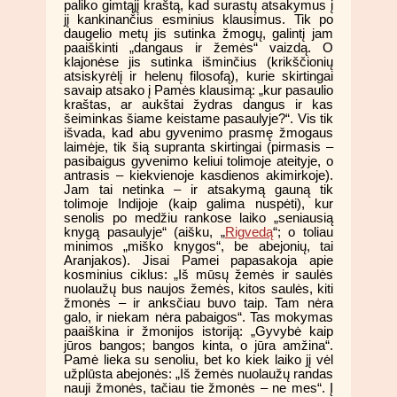
paliko gimtąjį kraštą, kad surastų atsakymus į
jį kankinančius esminius klausimus. Tik po
daugelio metų jis sutinka žmogų, galintį jam
paaiškinti „dangaus ir žemės“ vaizdą. O
klajonėse jis sutinka išminčius (krikščionių
atsiskyrėlį ir helenų filosofą), kurie skirtingai
savaip atsako į Pamės klausimą: „kur pasaulio
kraštas, ar aukštai žydras dangus ir kas
šeiminkas šiame keistame pasaulyje?“. Vis tik
išvada, kad abu gyvenimo prasmę žmogaus
laimėje, tik šią supranta skirtingai (pirmasis –
pasibaigus gyvenimo keliui tolimoje ateityje, o
antrasis – kiekvienoje kasdienos akimirkoje).
Jam tai netinka – ir atsakymą gauną tik
tolimoje Indijoje (kaip galima nuspėti), kur
senolis po medžiu rankose laiko „seniausią
knygą pasaulyje“ (aišku, „
Rigvedą
“; o toliau
minimos „miško knygos“, be abejonių, tai
Aranjakos). Jisai Pamei papasakoja apie
kosminius ciklus: „Iš mūsų žemės ir saulės
nuolaužų bus naujos žemės, kitos saulės, kiti
žmonės – ir anksčiau buvo taip. Tam nėra
galo, ir niekam nėra pabaigos“. Tas mokymas
paaiškina ir žmonijos istoriją: „Gyvybė kaip
jūros bangos; bangos kinta, o jūra amžina“.
Pamė lieka su senoliu, bet ko kiek laiko jį vėl
užplūsta abejonės: „Iš žemės nuolaužų randas
nauji žmonės, tačiau tie žmonės – ne mes“. Į