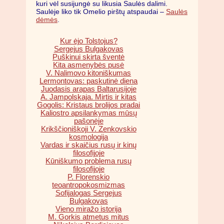
kuri vėl susijungė su likusia Saulės dalimi.
Saulėje liko tik Omelio pirštų atspaudai –
Saulės
dėmės
.
Kur ėjo Tolstojus?
Sergejus Bulgakovas
Puškinui skirta šventė
Kita asmenybės pusė
V. Nalimovo kitoniškumas
Lermontovas: paskutinė diena
Juodasis arapas Baltarusijoje
A. Jampolskaja. Mirtis ir kitas
Gogolis: Kristaus brolijos pradai
Kaliostro apsilankymas mūsų
pašonėje
Krikščioniškoji V. Zenkovskio
kosmologija
Vardas ir skaičius rusų ir kinų
filosofijoje
Kūniškumo problema rusų
filosofijoje
P. Florenskio
teoantropokosmizmas
Sofijalogas Sergejus
Bulgakovas
Vieno miražo istorija
M. Gorkis atmetus mitus