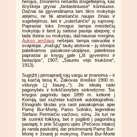
herojus, žmonėms nešantis išsigelbėjimą, kas
išryškėja grynai „fantastiniuose“ kūriniuose.
Dažnai tai įgyvendinama tam tikro mokytojo
atėjimu, ne tik atnešančio naujas žinias ir
sugebėjimus, bet ir „suteršančio“ jų sąmonę.
Paprastai toks žmogus tampa miestiečių
mokytoju ir bent jų sielose pasėja abejonę, o
tada išeina su mokytoju, dažniausiai mergina.
Aukso amžiaus
nešėjais tampa naivuoliai ir
svajotojai. „mažųjų“ tautų atstovai – jų istorijos
pateikiamos pasakose-utopijose, pateiktose
paprastai jo knygų gale („Iš gyvenimo ir
fantazijos“, 1907; „Šiaurės vėjo triukšme“,
1913).
Sugrįžti į pirmapradį rojų vargu ar įmanoma – ir
tą karčią tiesą K. Žakovas išreiškė 1900 m.
viduryje („Į šiaurę...“). Jis idealą rado
pagonybės ir krikščionybės sinkretizme. Tos
knygos pagrindu tapo 1899 m. kelionė į
Komiją, tad siužetas kažkiek autobiografinis.
Etnografo tikslas yra rasti pasakojimas apie
Pamę Bur-Mortę, Pamo Sotniko, legendinio
Stefano Permiečio varžovo, sūnų. Jis turi ne
tik surinkti folklorą, bet ir įsigilinti į pagonišką
paslaptį. Ir prie Ščugoro upės (Pečoros intako)
jis randa paskutinį, dar prisimenantį Pamę Bur-
Mortę ir žinantį jo mokymą. Pamė Bur-Mortė