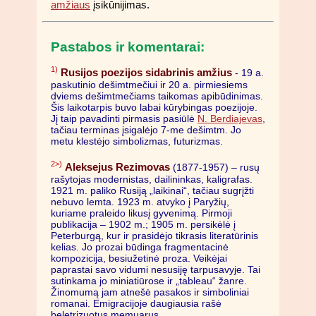
amžiaus
įsikūnijimas.
Pastabos ir komentarai:
1)
Rusijos poezijos sidabrinis amžius
- 19 a.
paskutinio dešimtmečiui ir 20 a. pirmiesiems
dviems dešimtmečiams taikomas apibūdinimas.
Šis laikotarpis buvo labai kūrybingas poezijoje.
Jį taip pavadinti pirmasis pasiūlė
N. Berdiajevas
,
tačiau terminas įsigalėjo 7-me dešimtm. Jo
metu klestėjo simbolizmas, futurizmas.
2>)
Aleksejus Rezimovas
(1877-1957) – rusų
rašytojas modernistas, dailininkas, kaligrafas.
1921 m. paliko Rusiją „laikinai“, tačiau sugrįžti
nebuvo lemta. 1923 m. atvyko į Paryžių,
kuriame praleido likusį gyvenimą. Pirmoji
publikacija – 1902 m.; 1905 m. persikėlė į
Peterburgą, kur ir prasidėjo tikrasis literatūrinis
kelias. Jo prozai būdinga fragmentacinė
kompozicija, besiužetinė proza. Veikėjai
paprastai savo vidumi nesusiję tarpusavyje. Tai
sutinkama jo miniatiūrose ir „tableau“ žanre.
Žinomumą jam atnešė pasakos ir simboliniai
romanai. Emigracijoje daugiausia rašė
beletrizuotus memuarus.