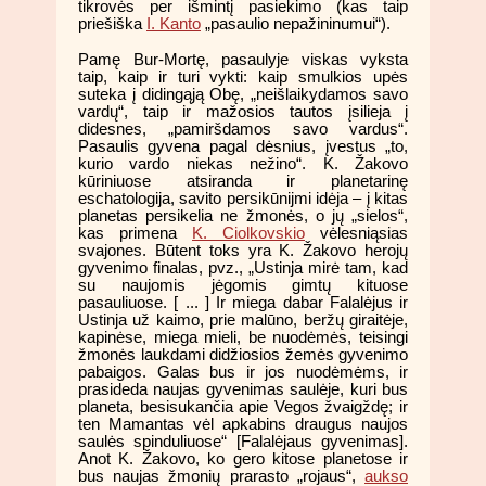
tikrovės per išmintį pasiekimo (kas taip
priešiška
I. Kanto
„pasaulio nepažininumui“).
Pamę Bur-Mortę, pasaulyje viskas vyksta
taip, kaip ir turi vykti: kaip smulkios upės
suteka į didingąją Obę, „neišlaikydamos savo
vardų“, taip ir mažosios tautos įsilieja į
didesnes, „pamiršdamos savo vardus“.
Pasaulis gyvena pagal dėsnius, įvestus „to,
kurio vardo niekas nežino“. K. Žakovo
kūriniuose atsiranda ir planetarinę
eschatologija, savito persikūnijmi idėja – į kitas
planetas persikelia ne žmonės, o jų „sielos“,
kas primena
K. Ciolkovskio
vėlesniąsias
svajones. Būtent toks yra K. Žakovo herojų
gyvenimo finalas, pvz., „Ustinja mirė tam, kad
su naujomis jėgomis gimtų kituose
pasauliuose. [ ... ] Ir miega dabar Falalėjus ir
Ustinja už kaimo, prie malūno, beržų giraitėje,
kapinėse, miega mieli, be nuodėmės, teisingi
žmonės laukdami didžiosios žemės gyvenimo
pabaigos. Galas bus ir jos nuodėmėms, ir
prasideda naujas gyvenimas saulėje, kuri bus
planeta, besisukančia apie Vegos žvaigždę; ir
ten Mamantas vėl apkabins draugus naujos
saulės spinduliuose“ [Falalėjaus gyvenimas].
Anot K. Žakovo, ko gero kitose planetose ir
bus naujas žmonių prarasto „rojaus“,
aukso