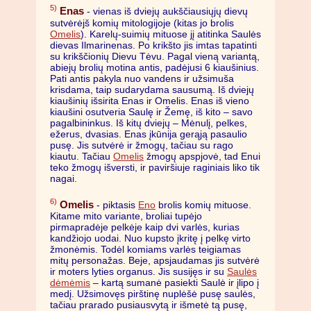
5)
Enas
- vienas iš dviejų aukščiausiųjų dievų
sutvėrėjš komių mitologijoje (kitas jo brolis
Omelis
). Karelų-suimių mituose jį atitinka Saulės
dievas Ilmarinenas. Po krikšto jis imtas tapatinti
su krikščionių Dievu Tėvu. Pagal vieną variantą,
abiejų brolių motina antis, padėjusi 6 kiaušinius.
Pati antis pakyla nuo vandens ir užsimuša
krisdama, taip sudarydama sausumą. Iš dviejų
kiaušinių išsirita Enas ir Omelis. Enas iš vieno
kiaušini osutveria Saulę ir Žemę, iš kito – savo
pagalbininkus. Iš kitų dviejų – Mėnulį, pelkes,
ežerus, dvasias. Enas įkūnija gerąją pasaulio
pusę. Jis sutvėrė ir žmogų, tačiau su rago
kiautu. Tačiau
Omelis
žmogų apspjovė, tad Enui
teko žmogų išversti, ir paviršiuje raginiais liko tik
nagai.
6)
Omelis
- piktasis
Eno
brolis komių mituose.
Kitame mito variante, broliai tupėjo
pirmapradėje pelkėje kaip dvi varlės, kurias
kandžiojo uodai. Nuo kupsto įkritę į pelkę virto
žmonėmis. Todėl komiams varlės teigiamas
mitų personažas. Beje, apsjaudamas jis sutvėrė
ir moters lyties organus. Jis susijęs ir su
Saulės
dėmėmis
– kartą sumanė pasiekti Saulė ir įlipo į
medį. Užsimovęs pirštinę nuplėšė pusę saulės,
tačiau prarado pusiausvytą ir išmetė tą pusę,