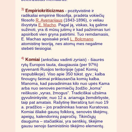
3)
Empiriokriticizmas
- pozityvistinė ir
radikaliai empirinė filosofija, pradėta vokiečių
filosofo
R. Avenarijaus
(1843-1896), o vėliau
išvystyta
E. Macho
. Pagal ją, viskas, ką galime
sužinoti, yra iš mūsų jutimų ir kad pažinimas turi
apsiriboti vien gryna patirtimi. Tuo remdamasis,
E. Machas apsisakė prieš
L. Bolcmano
atomistinę teoriją, nes atomų mes negalime
stebėti tiesiogiai.
4)
Komiai
(anksčiau vadinti
zyriais
) - šiaurės
rytų Europos tauta, daugiausia (per 97%)
gyvenanti Rusijos teritorijoje (ypač Komių
respublikoje). Viso apie 350 tūkst. gyv.; kalba
finougrų šeimai priklausančia komių kalba.
Manoma, kad pavadinimas kilo nuo upės Kama
arba nuo senovės permiečių žodžio „koma“
reiškusio „vyras, žmogus“. Tradiciškai užsiima
gyvulininkyste; nuo 12 a. ariamąja žemdirbyste,
taip pat amatais. Rašytinę literatūrą turi nuo 19
a. pradžios – jos pradininkas Ivanas Kuratovas.
Komiai išlaikė gausų folklorą, senovės tikėjimų,
apeigų, kalendorinių papročių. Tikinčiųjų
dauguma – stačiatikiai, yra sentikių, tikėjime
gausu senojo šaministinio tikėjimo elementų.