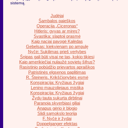
sistemą.
Judėjai
Šambalos paieškos
Operacija „Ciceronas“
Hitleris: gyvas ar miręs?
Svastika: slaptoji prasmė
Kaip naciai pavogė Kalėdas
Gebelsas: kiekvienam po ampulę
Nyčė: Sukilimas prieš vertybes
Šnipas gali būti visai ne tas, kokio tikiesi
Kaip amerikiečiai nulaužė sovietų šifrus?
Rasistinio pobūdžio prievartos apraiškos
Patristinės elgsenos paplitimas
R. Šteineris. Krikščionybės esmė
Konspiracija: Kryžiaus žygiai
Lenino mauzoliejaus mistika
Konspiracija: Kryžiaus žygiai
Žydų tauta sukurta dirbtinai
Paranoja skverbiasi giliai
Anapus gėrio ir blogio
Slidi sąmokslo teorija
F. Nyčė ir žydai
Doppelganger efektas