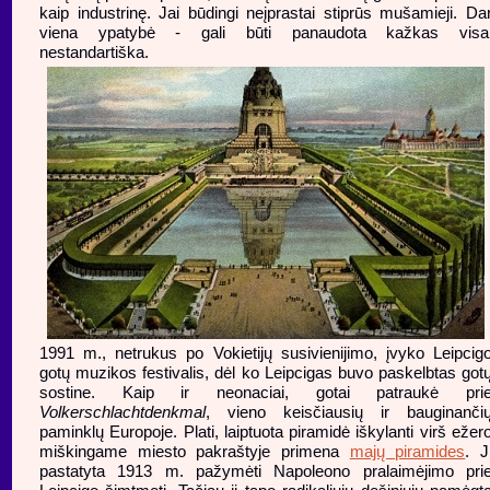
kaip industrinę. Jai būdingi neįprastai stiprūs mušamieji. Da
viena ypatybė - gali būti panaudota kažkas visa
nestandartiška.
1991 m., netrukus po Vokietijų susivienijimo, įvyko Leipcig
gotų muzikos festivalis, dėl ko Leipcigas buvo paskelbtas got
sostine. Kaip ir neonaciai, gotai patraukė pri
Volkerschlachtdenkmal
, vieno keisčiausių ir bauginanči
paminklų Europoje. Plati, laiptuota piramidė iškylanti virš ežer
miškingame miesto pakraštyje primena
majų piramides
. J
pastatyta 1913 m. pažymėti Napoleono pralaimėjimo pri