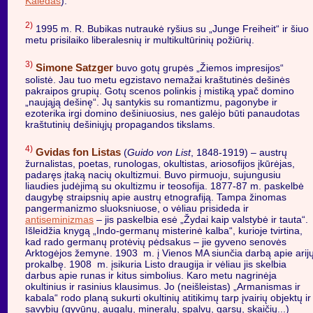
Kalėdas
).
2)
1995 m. R. Bubikas nutraukė ryšius su „Junge Freiheit“ ir šiuo
metu prisilaiko liberalesnių ir multikultūrinių požiūrių.
3)
Simone Satzger
buvo gotų grupės „Žiemos impresijos“
solistė. Jau tuo metu egzistavo nemažai kraštutinės dešinės
pakraipos grupių. Gotų scenos polinkis į mistiką ypač domino
„naująją dešinę“. Jų santykis su romantizmu, pagonybe ir
ezoterika irgi domino dešiniuosius, nes galėjo būti panaudotas
kraštutinių dešiniųjų propagandos tikslams.
4)
Gvidas fon Listas
(
Guido von List
, 1848-1919) – austrų
žurnalistas, poetas, runologas, okultistas, ariosofijos įkūrėjas,
padaręs įtaką nacių okultizmui. Buvo pirmuoju, sujungusiu
liaudies judėjimą su okultizmu ir teosofija. 1877-87 m. paskelbė
daugybę straipsnių apie austrų etnografiją. Tampa žinomas
pangermanizmo sluoksniuose, o vėliau prisideda ir
antiseminizmas
– jis paskelbia esė „Žydai kaip valstybė ir tauta“.
Išleidžia knygą „Indo-germanų misterinė kalba“, kurioje tvirtina,
kad rado germanų protėvių pėdsakus – jie gyveno senovės
Arktogėjos žemyne. 1903 m. į Vienos MA siunčia darbą apie arij
prokalbę. 1908 m. įsikuria Listo draugija ir vėliau jis skelbia
darbus apie runas ir kitus simbolius. Karo metu nagrinėja
okultinius ir rasinius klausimus. Jo (neišleistas) „Armanismas ir
kabala“ rodo planą sukurti okultinių atitikimų tarp įvairių objektų ir
savybių (gyvūnų, augalų, mineralų, spalvų, garsų, skaičių...)