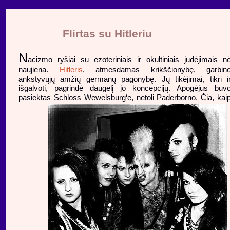
Flirtas su Hitleriu
N
acizmo ryšiai su ezoteriniais ir okultiniais judėjimais n
naujiena.
Hitleris
, atmesdamas krikščionybę, garbin
ankstyvųjų amžių germanų pagonybę. Jų tikėjimai, tikri i
išgalvoti, pagrindė daugelį jo koncepcijų. Apogėjus buv
pasiektas Schloss Wewelsburg‘e,
netoli Paderborno. Čia, kai