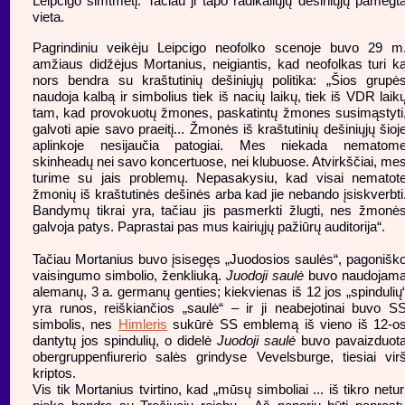
Leipcigo šimtmetį. Tačiau ji tapo radikaliųjų dešiniųjų pamėgt
vieta.
Pagrindiniu veikėju Leipcigo neofolko scenoje buvo 29 m
amžiaus didžėjus Mortanius, neigiantis, kad neofolkas turi k
nors bendra su kraštutinių dešiniųjų politika: „Šios grupė
naudoja kalbą ir simbolius tiek iš nacių laikų, tiek iš VDR laik
tam, kad provokuotų žmones, paskatintų žmones susimąstyti
galvoti apie savo praeitį... Žmonės iš kraštutinių dešiniųjų šioj
aplinkoje nesijaučia patogiai. Mes niekada nematom
skinheadų nei savo koncertuose, nei klubuose. Atvirkščiai, me
turime su jais problemų. Nepasakysiu, kad visai nematot
žmonių iš kraštutinės dešinės arba kad jie nebando įsiskverbti
Bandymų tikrai yra, tačiau jis pasmerkti žlugti, nes žmonė
galvoja patys. Paprastai pas mus kairiųjų pažiūrų auditorija“.
Tačiau Mortanius buvo įsisegęs „Juodosios saulės“, pagonišk
vaisingumo simbolio, ženkliuką.
Juodoji saulė
buvo naudojam
alemanų, 3 a. germanų genties; kiekvienas iš 12 jos „spindulių
yra runos, reiškiančios „saulė“ – ir ji neabejotinai buvo S
simbolis, nes
Himleris
sukūrė SS emblemą iš vieno iš 12-o
dantytų jos spindulių, o didelė
Juodoji saulė
buvo pavaizduot
obergruppenfiurerio salės grindyse Vevelsburge, tiesiai vir
kriptos.
Vis tik Mortanius tvirtino, kad „mūsų simboliai ... iš tikro netur