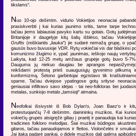
tikslams“.
N
uo 10-ojo dešimtm. vidurio Vokietijos neonaciai paband
prasiskverbti į kai kurias jaunimo sritis, tame tarpe techno
tačiau jiems labiausiai pavyko kartu su gotais. Gotų judėjima
Britanijoje ir daugelyje kitų šalių išblėso, tačiau Vokietijoj
Gruftis
(reiškiantis „liauka“) jie sudarė nemažą grupę, o ypa
gausūs buvo buvusioje VDR. Rytų vokiečiai vis dar blaškėsi p
komunizmo žlugimo ir, ypač jaunimas, ieškojo naujų vertybių
Laikyta, kad 12-25 metų amžiaus grupėje gotų buvo 5-7%
Dauguma jų niekuo daugiau be aprangos nepasižymėj
reikšdami protestą prieš suaugusiųjų gyvenimo pilkumą i
konformizmą. Šėtono garbintojai egzistavo tik kraštutiniam
sparne. Tačiau dviejose ypatingose gotų srityse neonacia
geriausiai infiltravo savo idėjas - tai neo-folkloras bei juodasi
metalas, sunkiojo metalo „tamsioji“ atmaina.
N
eofolkai išsivystė iš Bob Dylan‘o, Joan Baez‘o ir kit
protestuojančių 7-8 dešimtm. dainininkų muzikos. Kai kurio
vokiečių grupės atsigręžė giliau į praeitį ir panaudoja kai kuria
tradicines folkloro melodijas. Šiai muzikai būdingos akustinė
gitaros, tačiau panaudojamos ir fleitos. Violončelės ir smuikai
Jai įtaką padarė pankai, o didelę muzikos dalį galima apibūdint