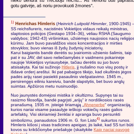
nieko bendra su Trečiuoju reichu... Aš nenoriu būti paprast
gotu gatvėje, aš noriu provokuoti žmones“.
1)
Henrichas Himleris
(
Heinrich Luitpold Himmler
, 1900-1945) 
SS reichsfiureris, nacistinės Vokietijos vidaus reikalų ministras,
slaptosios policijos (Gestapo 1934–36), vėliau RSHA (Saugumo
valdybos; 1942-43) viršininkas, užsiėmęs naujosios nacių religijo
kūrimu. Jam buvo pavaldžios visos koncentracijos ir mirties
stovyklos; buvo vienas iš žydų žudynių iniciatorių.
Karui baigiantis bandė derėtis su įvairiomis užsienio šalimis, taip
pat ir su JAV, dėl savo neliečiamybės ir vaidmens pokarinėje
naujoje Vokietijos vyriausybėje, tačiau derėtis su juo buvo
atsisakyta. Kai tai sužinojo
Hitleris
, jį nušalino nuo visų postų ir
išdavė orderį areštui. Iki pat pabaigos tikėjo, kad okultinės jėgos
padės arijų rasei pasiekti pasaulinio viešpatavimo. 1945 m.,
persirengęs eiliniu kareiviu, bandė slapstytis, bet buvo anglų
suimtas. Apžiūros metu nusinuodijo.
Nuo jaunystės domėjosi mistika ir okultizmu. Supynęs tai su
rasizmo filosofija, bandė pagrįsti „arijų“ ir nordiškosios rasės
pranašumą. 1935 m. įsteigė tiriamąją „
Ahnenerbe
“ organizaciją,
kurios nariai visame pasaulyje ieškojo vokiečių rasės galios
artefaktų. Visi skiriamieji ženklai ir apranga buvo persunkti
4)
simbolizmu, panaudotos 1906 m. G. fon Listo
sukurtos runos.
Himleris kišosi į visas tradicines apeigas; jis laikė, kad SS turi būti
kovos su krikščionybe priešakyje (skaitykite
Kaip naciai pavogė