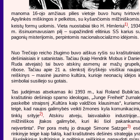
manoma 16-ojo amžiaus pilies vietoje buvo hunų tvirtovė
Apylinkės miškingos ir pelkėtos, su kyšančiomis milžiniškomis
1)
keistų formų uolomis. Vieta nuostabiai tiko H. Himleriui
, 193
m. išsinuomavusiam pilį – supažindinti elitinius SS karius s
pagonių misterijomis, perpintomis nacionalsocializmo idėjomis.
Nuo Trečiojo reicho žlugimo buvo aiškus ryšis su kraštutiniai
dešiniaisiais ir satanistais. Tačiau (kaip Hendrik Mobus ir Danie
Ruda atvejais) tai buvo atskirų asmenų ar mažų grupeli
ribose. Tačiau apie 21 a. slenkstį išryškėjo visiškai nauja
reiškinys – masinė jaunimo kultūra, kurioje neonacių idėjos i
simboliai susiliejo su gotais.
Tas judėjimas atsekamas iki 1993 m., kai Roland Bubik‘as
kraštutinio dešiniojo sparno ideologas, „Junge Freiheit“ žurnal
paskelbė straipsnį „Kultūra kaip valdžios klausimas“, kuriam
teigė, kad naujos galimybės veikti žmones kyla komunikacini
2)
tinklų srityje
. Atskiru atveju, laisvalaikio industrijoje..
milžiniškos įtakos galimybė, kuri iki šiol pakankama
3)
neįvertinta“. Per pora metų jo draugė Simone Satzger
es
rinkinyje teigė kaip faktą, kad kraštutinės dešinės strategija yr
„šiuolaikinius kultūrinius ir politinius reiškinius panaudoti mūs