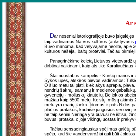
Ar 
D
ar neseniai istoriografijoje buvo įsigalėję
taip vadinamos Narvos kultūros (ankstyvasis
Buvo manoma, kad vėlyvajame neolite, apie 3000
kultūros nešėjai, baltų protėviai. Tačiau pirmiej
Panagrinėkime keletą Lietuvos vietovardžių. 
dirbtinai naikinami, kaip atsitiko Karaliaučiaus 
Štai nuostabus kampelis - Kuršių marios ir a
Šyšos upės, atskiros pievos vadinamos: Tulki
O šiuo metu tai plati, kiek akys aprėpia, piev
nendrių šaknų, samanų ir medienos gabaliukų. 
gyventojų - moliuskų kiautelių. Be jokios abej
mažiau kaip 5500 metų. Keistų, mūsų akimis ži
metu yra marių įlanka. Įdomus ir pats Nidos pav
plačios pratakos, kadaise jungusios senovinį ež
ne taip seniai Neringa yra buvusi ne ištisa, žino
buvusi protaka, o joje vikingų uostas ir prekyvi
Tačiau sensacingiausias spėjimas galėtų bū
spėjo, kad šie vandenvardžiai gali būti Joldijo