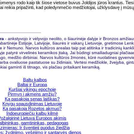
omenys rodo kaip tik šiose vietose buvus Joldijos jūros krantus. Tiesi
p, tai reikia pripažinti, kad poledynmečio medžiotojai, užklysdavę į mūsų
ra
- ankstyvojo ir vėlyvojo neolito, o šiaurinėje dalyje ir Bronzos amžia
abartinėje Estijoje, Latvijoje, šiaurės ir vakarų Lietuvoje, gretimose Lenk
e ir Nemuno. Narvos kultūros arealas taip pat atitinka ir tradicinių kankli
je patyrė virvelinės keramikos įtaką. Jai būdingi smailiadugniai plačia
ago, medžio dirbiniai. Narvos kultūros žmonės, kūrė nuolatines gyvenviet
rba ovaliuose pastatuose su židiniais. Vertėsi medžiokle, žvejyba, gint
iai gaminti iš titnago, vis plačiau pritaikant keramiką.
Baltų kalbos
Baltai ir Europa
Kuršiai vikingų epochoje
Pirmyn į akmens amžių?
Ką pasakoja senas laiškas?
Knygų spausdinimas Lietuvoje
Ką pasakoja Rozetos akmuo?
Indoeuropiečių kalbų kilmė
ožalgirinė Lietuva Europos akimis
albininkas, gamtininkas, pedagogas
zimieras: Ir šventieji puodus žiedžia
: žydėjimo, vešėjimo ir santarvės dienos