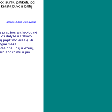
og sunku patikėti, jog
 kraštą buvo ir baltų
Parengė Julius Ustinavičius
us pradžios archeologinė
ijos dalyse ir Pskovo
ų paplitimo arealą. Ji
angiai mažai
es prie upių ir ežerų,
aro apdirbimu ir juo