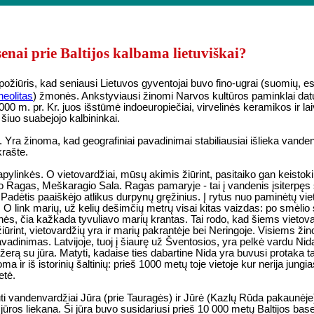
senai prie Baltijos kalbama lietuviškai?
s požiūris, kad seniausi Lietuvos gyventojai buvo fino-ugrai (suomių, est
neolitas
) žmonės. Ankstyviausi žinomi Narvos kultūros paminklai datu
 m. pr. Kr. juos išstūmė indoeuropiečiai, virvelinės keramikos ir lai
i šiuo suabejojo kalbininkai.
Yra žinoma, kad geografiniai pavadinimai stabiliausiai išlieka vanden
krašte.
pylinkės. O vietovardžiai, mūsų akimis žiūrint, pasitaiko gan keistoki
o Ragas, Meškaragio Sala. Ragas pamaryje - tai į vandenis įsiterpę
a. Padėtis paaiškėjo atlikus durpynų gręžinius. Į rytus nuo paminėtų v
O link marių, už kelių dešimčių metrų visai kitas vaizdas: po smėli
onės, čia kažkada tyvuliavo marių krantas. Tai rodo, kad šiems vietov
ūrint, vietovardžių yra ir marių pakrantėje bei Neringoje. Visiems ži
adinimas. Latvijoje, tuoj į šiaurę už Šventosios, yra pelkė vardu Nida,
erą su jūra. Matyti, kadaise ties dabartine Nida yra buvusi protaka ta
ma ir iš istorinių šaltinių: prieš 1000 metų toje vietoje kur nerija jun
etė.
ti vandenvardžiai Jūra (prie Tauragės) ir Jūrė (Kazlų Rūda pakaunėj
s jūros liekana. Ši jūra buvo susidariusi prieš 10 000 metų Baltijos ba