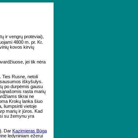
ų ir vengrų protėviai),
ojami 4800 m. pr. Kr.
vinių kovos kirvių
vardžiuose, jei tik nėra
. Ties Rusne, netoli
s sausumos iškyšulys.
ietų po durpėmis gausu
o sąnašomis rasta marių
ardžiams tikrai ne
noma Krokų lanka šiuo
 liumpsinti vietoje
rp marių ir jūros. Kad
giasi su žemynu yra
e). Dar
Kazimieras Būga
seine ledyniniam ežerui