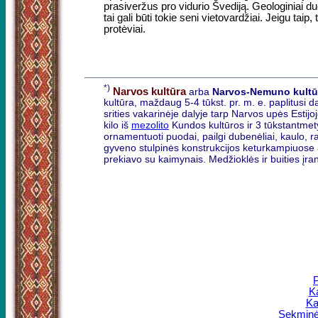
prasiveržus pro vidurio Švediją. Geologiniai du
tai gali būti tokie seni vietovardžiai. Jeigu tai
protėviai.
*)
Narvos kultūra
arba
Narvos-Nemuno kultū
kultūra, maždaug 5-4 tūkst. pr. m. e. paplitusi d
srities vakarinėje dalyje tarp Narvos upės Estijoj
kilo iš
mezolito
Kundos kultūros ir 3 tūkstantmety
ornamentuoti puodai, pailgi dubenėliai, kaulo, r
gyveno stulpinės konstrukcijos keturkampiuose a
prekiavo su kaimynais. Medžioklės ir buities įrank
P
K
Ka
Sekminės