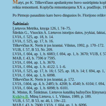
M
atyt, po K. Tiškevičiaus apsilankymo buvo susirūpinta kop
reikia remontuoti. Koplyčia remontuojama XX a. pradžioje, 191
Po Pirmojo pasaulinio karo buvo dingusios šv. Florijono relikv
Šaltiniai:
Lietuvos Metrika, knyga 126, l. 74–75.
Šileikis G., Visockis A. Lietuvos istorijos datos, įvykiai, fakt
LVIA, f. 525, ap. 18, b. 14.
LVIA, f. 525, ap. 17, b. 16.
Tiškevičius K. Neris ir jos krantai. Vilnius, 1992, p. 170–172.
VUB, f. 57, B 53, Nr. 209.
LVIA, f. 604, ap. 1, b. 6083; f. 694, ap. 1, b. 3670; VUB, f. 57
MAB, f. 43, b. 7596 ir 7595.
LVIA, f. 694, ap. 1, b. 3670.
LVIA, f. 694, ap. 1, b. 4122. l. 1–6.
LVIA, f. 525, ap. 17, b. 16; f. 525, ap. 18, b. 14; f. 694, ap. 1,
LVIA, f. 604, ap. 1, b. 6098.
Tiškevičius K. Neris ir jos krantai, p. 172.
LVIA, f.604, ap. 4, b. 2485; b. 4208; b. 4540; b. 6104; f. 694, 
LVIA, f. 604, ap. 1, b. 6098; b. 6101.
K. Misius, R. Šinkūnas. Lietuvos katalikų bažnyčios ž(inynas),
Kviklys B.
Mūsų Lietuva, t. 1, Vilnius, 1989, p. 189.
VUB, f. 57, B 53, nr. 46, l. 19v–22.
MAB f. 43, b. 7600; LVIA, f. 604, ap. 1, b. 6096.