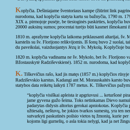
K
oplyčia. Dešiniajame šventoriaus kampe (žiūrint link pagri
nurodoma, kad koplyčia statyta kartu su bažnyčia, 1790 m. 17
XIX a. pirmojoje pusėje, be tiesioginės paskirties, koplyčia b
20000 auksinų sumos; procentai turėjo būti kasmet išmokami iš
1810 m. aprašyme koplyčia laikoma priklausanti altarijai, šv. 
karstelis su šv. Florijono relikvijomis. Iš šonų buvo 2 suolai, 
du paveikslai, vaizduojantys Jėzų ir šv. Mykolą. Koplyčioje bu
1820 m. koplyčia vadinama ne šv. Mykolo, bet šv. Florijono va
Bžostauskytė Radziševskienė). 1852 m. nurodoma, kad koplyčio
K.
Tiškevičius rašo, kad jis matęs (1857 m.) koplyčios rūsyj
Radziševskio karstus. Kadangi ant M. Morauskaitės karsto buvus
statybos data reikėtų laikyti 1787 metus. K. Tiškevičius pažymi
“koplyčia visiškai apleista ir apgriuvusi ... keturšonė pi
jame gyvena gužo šeima. Toks netinkamas Dievo namui stog
padarytas didysis altorius gerokai apniokotas. Koplyčia p
užtiesalų, neštuvų, be jokios tvarkos sumestų, yra ten n
sutvarkyti paskutinės poilsio vietos tų žmonių, kurie pe
kojoms ligi gurnelių, o asla tokia nelygi, kad ja net žings