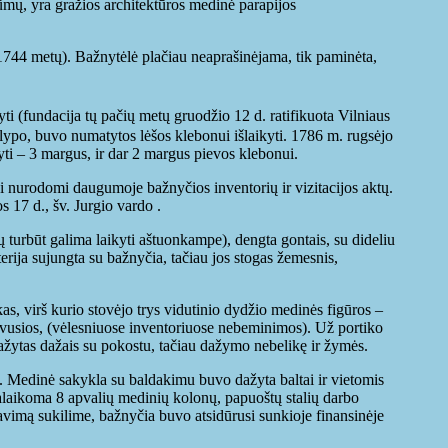
rūmų, yra gražios architektūros medinė parapijos
744 metų). Bažnytėlė plačiau neaprašinėjama, tik paminėta,
 (fundacija tų pačių metų gruodžio 12 d. ratifikuota Vilniaus
klypo, buvo numatytos lėšos klebonui išlaikyti. 1786 m. rugsėjo
yti – 3 margus, ir dar 2 margus pievos klebonui.
i nurodomi daugumoje bažnyčios inventorių ir vizitacijos aktų.
 17 d., šv. Jurgio vardo .
ų turbūt galima laikyti aštuonkampe), dengta gontais, su dideliu
erija sujungta su bažnyčia, tačiau jos stogas žemesnis,
kas, virš kurio stovėjo trys vidutinio dydžio medinės figūros –
ipuvusios, (vėlesniuose inventoriuose nebeminimos). Už portiko
ažytas dažais su pokostu, tačiau dažymo nebelikę ir žymės.
us. Medinė sakykla su baldakimu buvo dažyta baltai ir vietomis
alaikoma 8 apvalių medinių kolonų, papuoštų stalių darbo
avimą sukilime, bažnyčia buvo atsidūrusi sunkioje finansinėje