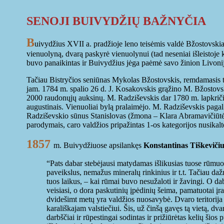
SENOJI BUIVYDŽIŲ BAŽNYČIA
B
uivydžius XVII a. pradžioje leno teisėmis valdė Bžostovski
vienuolyną, dvarą paskyrė vienuolynui (tad neseniai išleistoj
buvo panaikintas ir Buivydžius jėga paėmė savo žinion Livoni
Tačiau Bistryčios seniūnas Mykolas Bžostovskis, remdamasis tuo
jam. 1784 m. spalio 26 d. J. Kosakovskis grąžino M. Bžostovsk
2000 raudonųjų auksinų. M. Radziševskis dar 1780 m. lapkriči
augustinais. Vienuoliai bylą pralaimėjo. M. Radziševskis pag
Radziševskio sūnus Stanislovas (žmona – Klara Abramavičiūtė).
parodymais, caro valdžios pripažintas 1-os kategorijos nusikalt
1857
m. Buivydžiuose apsilankęs
Konstantinas Tiškevičiu
“Pats dabar stebėjausi matydamas išlikusias tuose rūmuos
paveikslus, nemažus mineralų rinkinius ir t.t. Tačiau d
tuos laikus, – kai rūmai buvo nesužaloti ir žavingi. O dab
veisiasi, o dora paskutinių įpėdinių šeima, pamatuotai įra
dvidešimt metų yra valdžios nuosavybė. Dvaro teritorija ir
karališkajam valstiečiui. Šis, už činšą gavęs tą vietą, d
darbščiai ir rūpestingai sodintas ir prižiūrėtas kelių šio