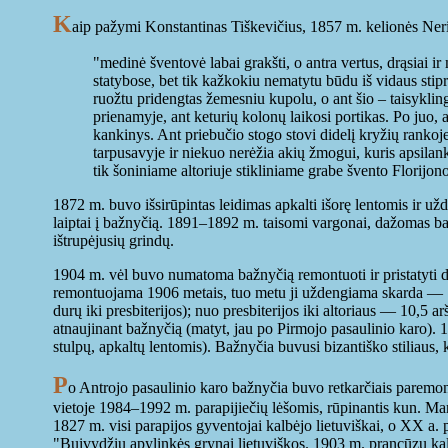
K
aip pažymi Konstantinas Tiškevičius, 1857 m. kelionės Ne
"medinė šventovė labai grakšti, o antra vertus, drąsiai i
statybose, bet tik kažkokiu nematytu būdu iš vidaus stipri
ruožtu pridengtas žemesniu kupolu, o ant šio – taisykling
prienamyje, ant keturių kolonų laikosi portikas. Po juo, a
kankinys. Ant priebučio stogo stovi didelį kryžių rankoje
tarpusavyje ir niekuo nerėžia akių žmogui, kuris apsilan
tik šoniniame altoriuje stikliniame grabe švento Florijono
1872 m. buvo išsirūpintas leidimas apkalti išorę lentomis ir u
laiptai į bažnyčią. 1891–1892 m. taisomi vargonai, dažomas ba
ištrupėjusių grindų.
1904 m. vėl buvo numatoma bažnyčią remontuoti ir pristatyti dvi
remontuojama 1906 metais, tuo metu ji uždengiama skarda — 191
durų iki presbiterijos); nuo presbiterijos iki altoriaus — 10,5 
atnaujinant bažnyčią (matyt, jau po Pirmojo pasaulinio karo). 1
stulpų, apkaltų lentomis). Bažnyčia buvusi bizantiško stiliaus, 
P
o Antrojo pasaulinio karo bažnyčia buvo retkarčiais paremon
vietoje 1984–1992 m. parapijiečių lėšomis, rūpinantis kun. Ma
1827 m. visi parapijos gyventojai kalbėjo lietuviškai, o XX a.
"Buivydžių apylinkės grynai lietuviškos. 1903 m. prancūzų kalb