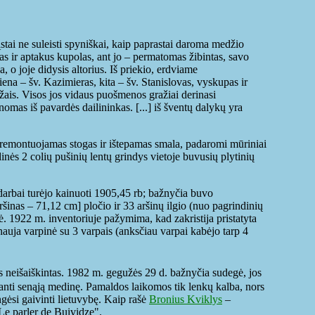
ąstai ne suleisti spyniškai, kaip paprastai daroma medžio
štas ir aptakus kupolas, ant jo – permatomas žibintas, savo
 o joje didysis altorius. Iš priekio, erdviame
iena – šv. Kazimieras, kita – šv. Stanislovas, vyskupas ir
ažais. Visos jos vidaus puošmenos gražiai derinasi
mas iš pavardės dailininkas. [...] iš šventų dalykų yra
l remontuojamas stogas ir ištepamas smala, padaromi mūriniai
ės 2 colių pušinių lentų grindys vietoje buvusių plytinių
 darbai turėjo kainuoti 1905,45 rb; bažnyčia buvo
inas – 71,12 cm] pločio ir 33 aršinų ilgio (nuo pagrindinių
rė. 1922 m. inventoriuje pažymima, kad zakristija pristatyta
nauja varpinė su 3 varpais (anksčiau varpai kabėjo tarp 4
s neišaiškintas. 1982 m. gegužės 29 d. bažnyčia sudegė, jos
anti senąją medinę. Pamaldos laikomos tik lenkų kalba, nors
gėsi gaivinti lietuvybę. Kaip rašė
Bronius Kviklys
–
Le parler de Buividze".