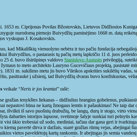
ai. 1653 m. Ciprijonas Povilas Bžostovskis, Lietuvos Didžiosios Kunig
e knygoje nurodomą pirmojo Buivydžių paminėjimo 1668 m. datą reikėtų p
jos vyskupas J. Kosakovskis.
, kad Mikališkių vienuolyno nebėra ir tuo pačiu fundacija nebegalioja,
iui Buivydžius, o pastarasis tų pačių metų lapkričio 11 d. juos perleid
o 25 d. buvo išsirūpinęs valdovo
Stanislovo Augusto
privilegiją, suteik
al žymaus to meto architekto Lauryno Gucevičiaus projektą, pasistatė 
 1831 m. sukilimo metu jis buvo Vileikos apskrities sukilėlių vadas, 
ėliu, pasitraukė į užsienį, tad Buivydžių dvaras buvo konfiskuotas, vėli
s
veikale “
Neris ir jos krantai
” rašė:
e gražias tenykštes liekanas – didžiulius brangius gobelenus, puikiausiu
ažnai nepastovi būna ne kartą žmogaus lemtis ir pašaukimas! Ne taip dar
ar, išvilkti iš savo puošnių drabužių, be langų, durų ir stogo, virto vien
šyta dabarties istorijos lapuose, svetimoje šalyje sunkiai turi pelnytis 
 visi ūkio trobesiai už sodo, mediniai, tačiau dar gana geri ir tvarkinga
varo kiemą pavertė dirva ir daržais, suarė gražias rūmų vejas, abejingai 
s puikios vietos paveldėtojų kartų rankomis. Ir abejingas jis semia vanden