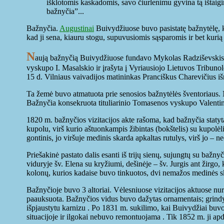
išklotomis kaskadomis, savo čiurlenimu gyvina tą ištaigi
bažnyčia”...
Bažnyčia.
Augustinai
Buivydžiuose buvo pasistatę bažnytėlę, 
kad ji sena, kiauru stogu, supuvusiomis sąsparomis ir bet kurią d
N
aują bažnyčią Buivydžiuose fundavo Mykolas Radziševskis. 17
vyskupo I. Masalskio ir įrašyta į Vyriausiojo Lietuvos Tribuno
15 d. Vilniaus vaivadijos matininkas Pranciškus Charevičius išm
Ta žemė buvo atmatuota prie senosios bažnytėlės šventoriaus. 
Bažnyčia konsekruota tituliarinio Tomasenos vyskupo Valentino
1820 m. bažnyčios vizitacijos akte rašoma, kad bažnyčia statyta
kupolu, virš kurio aštuonkampis žibintas (bokštelis) su kupolėli
gontinis, jo viršuje medinis skarda apkaltas rutulys, virš jo – ne
Priešakinė pastato dalis esanti iš trijų sienų, sujungtų su bažn
viduryje šv. Elena su kryžiumi, dešinėje – šv. Jurgis ant žirgo
kolonų, kurios kadaise buvo tinkuotos, dvi nemažos medinės sk
Bažnyčioje buvo 3 altoriai. Vėlesniuose vizitacijos aktuose nu
paauksuota. Bažnyčios vidus buvo dažytas ornamentais; grindys
išpjaustytu karnizu . Po 1831 m. sukilimo, kai Buivydžiai buvo
situacijoje ir ilgokai nebuvo remontuojama . Tik 1852 m. ji ap