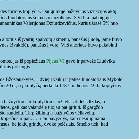
midės formos koplyčia. Daugumoje bažnyčios vizitacijos aktų
ios fundatoriaus šeimos mauzoliejus. XVIII a. pabaigoje –
 kanauninkas Valerijonas Dziurdzevičius, kuris užrašė 5% nuo
 altorius iš įvairių spalvotų akmenų, panašus į uolą, jame buvo
tynas (žvakidė), panašus į vorą. Virš altoriaus buvo pakabinti
Romos, jas iš popiežiaus
Pijaus VI
gavo ir parvežė Liudvika
rinis prieangis.
s Bžostauskytės, – dviejų vaikų ir paties fundatoriaus Mykolo
o 20 d., o į koplyčią perkelta 1787 m. liepos 22 d., koplyčios
ūsų bažnyčioms ir koplyčioms, užkeltas didelis lizdas, o
os, gali kas valandėlę tuojau pat įgriūti. Iš gargždo
to sandėliu. Tarp žibintų ir bažnyčios vėliavėlių,
kopėčios ir pan. ... Ir tai pavyzdys, kaip nesirūpinama
msus, be jokių grindų, dvokė pelėsiais. Smėlio tiek, kad
.” .