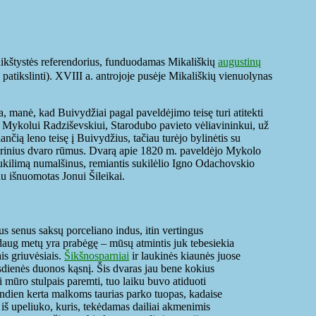
aikštystės referendorius, funduodamas Mikališkių
augustinų
atikslinti). XVIII a. antrojoje pusėje Mikališkių vienuolynas
 manė, kad Buivydžiai pagal paveldėjimo teisę turi atitekti
o Mykolui Radziševskiui, Starodubo pavieto vėliavininkui, už
iančią leno teisę į Buivydžius, tačiau turėjo bylinėtis su
mūrinius dvaro rūmus. Dvarą apie 1820 m. paveldėjo Mykolo
sukilimą numalšinus, remiantis sukilėlio Igno Odachovskio
au išnuomotas Jonui Šileikai.
s senus saksų porceliano indus, itin vertingus
 daug metų yra prabėgę – mūsų atmintis juk tebesiekia
ais griuvėsiais.
Šikšnosparniai
ir laukinės kiaunės juose
kasdienės duonos kąsnį. Šis dvaras jau bene kokius
i mūro stulpais paremti, tuo laiku buvo atiduoti
šiandien kerta malkoms taurias parko tuopas, kadaise
į iš upeliuko, kuris, tekėdamas dailiai akmenimis