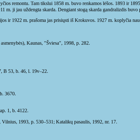
lyčios remontu. Tam tikslui 1858 m. buvo renkamos lėšos. 1893 ir 189
1 m. ji jau uždengta skarda. Dengiant stogą skarda gandralizdis buvo 
ijos ir 1922 m. prašoma jas prisiųsti iš Krokuvos. 1927 m. koplyčia na
ai, asmenybės), Kaunas, "Šviesa", 1998, p. 282.
, B 53, b. 46, l. 19v–22.
 b. 3670.
ap. 1, b. 4122.
 Vilnius, 1993, p. 530–531; Katalikų pasaulis, 1992, nr. 17.