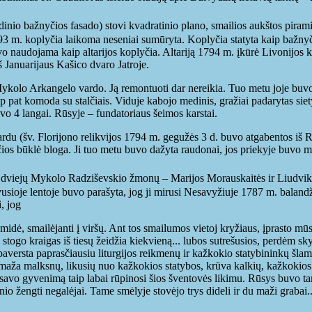
ndinio bažnyčios fasado) stovi kvadratinio plano, smailios aukštos pira
93 m. koplyčia laikoma neseniai sumūryta. Koplyčia statyta kaip bažnyč
uvo naudojama kaip altarijos koplyčia. Altariją 1794 m. įkūrė Livonijos
 Januarijaus Kašico dvaro Jatroje.
Mykolo Arkangelo vardo. Ją remontuoti dar nereikia. Tuo metu joje buvo
taip pat komoda su stalčiais. Viduje kabojo medinis, gražiai padarytas sie
vo 4 langai. Rūsyje – fundatoriaus šeimos karstai.
rdu (šv. Florijono relikvijos 1794 m. gegužės 3 d. buvo atgabentos iš 
s būklė bloga. Ji tuo metu buvo dažyta raudonai, jos priekyje buvo mū
e dviejų Mykolo Radziševskio žmonų – Marijos Morauskaitės ir Liudviko
ioje lentoje buvo parašyta, jog ji mirusi Nesavyžiuje 1787 m. balandži
, jog
ramidė, smailėjanti į viršų. Ant tos smailumos vietoj kryžiaus, įprasto m
o kraigas iš tiesų žeidžia kiekvieną... lubos sutrešusios, perdėm skylėt
aversta paprasčiausiu liturgijos reikmenų ir kažkokio statybininkų šlamš
emaža malksnų, likusių nuo kažkokios statybos, krūva kalkių, kažkokios 
r savo gyvenimą taip labai rūpinosi šios šventovės likimu. Rūsys buvo ta
nio žengti negalėjai. Tame smėlyje stovėjo trys dideli ir du maži grabai..