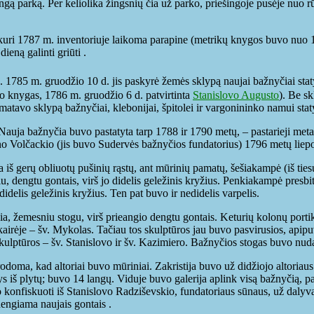
ngą parką. Per keliolika žingsnių čia už parko, priešingoje pusėje nuo 
kuri 1787 m. inventoriuje laikoma parapine (metrikų knygos buvo nuo 1
ieną galinti griūti .
85 m. gruodžio 10 d. jis paskyrė žemės sklypą naujai bažnyčiai statyti
lo knygas, 1786 m. gruodžio 6 d. patvirtinta
Stanislovo Augusto
). Be s
atavo sklypą bažnyčiai, klebonijai, špitolei ir vargonininko namui stat
Nauja bažnyčia buvo pastatyta tarp 1788 ir 1790 metų, – pastarieji meta
 Volčackio (jis buvo Sudervės bažnyčios fundatorius) 1796 metų liepos
 iš gerų obliuotų pušinių rąstų, ant mūrinių pamatų, šešiakampė (iš ties
u, dengtu gontais, virš jo didelis geležinis kryžius. Penkiakampė presbit
didelis geležinis kryžius. Ten pat buvo ir nedidelis varpelis.
yčia, žemesniu stogu, virš prieangio dengtu gontais. Keturių kolonų porti
, kairėje – šv. Mykolas. Tačiau tos skulptūros jau buvo pasvirusios, ap
ulptūros – šv. Stanislovo ir šv. Kazimiero. Bažnyčios stogas buvo nud
rodoma, kad altoriai buvo mūriniai. Zakristija buvo už didžiojo altoria
 iš plytų; buvo 14 langų. Viduje buvo galerija aplink visą bažnyčią, p
 konfiskuoti iš Stanislovo Radziševskio, fundatoriaus sūnaus, už dalyv
dengiama naujais gontais .