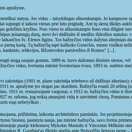
rimi aprašyme,
r meniškai statyta. Jos vidus – taisyklingas aštuonkampis. Jo kampuose r
ai sujungti ir laikosi vienas prie kito prigludę. Ant tų sienų iškilęs auk
as geležinis kryžius. Nuo vieno to aštuonkampio šono eina išilginė nava,
bipus įeinamųjų durų, stovi dvi didžiulės iš medžio išdrožtos statulos: v
 laikančios šv. Elenos figūra. Tos bažnyčios vidus dažytas aliejiniais d
ko pirmą kartą. Tą bažnyčią tapė kažkoks Goseckis, mums visiškai nežino
, kankinio, relikvijos, Bžostovskio parsivežtos iš Romos" [...] .
ždengti stogą naujais gontais. 1889 m. buvo dažomos išorinės sienos, vė
žnyčios vidus, tveriama mūrinė šventoriaus tvora. 1893 m. sudėtos medin
 zakristijas (1901 m. plane zakristija tebebuvo už didžiojo altoriaus);
1 m. aprašyme jos stogas jau skardinis. Bažnyčia esanti 20 aršinų [arš
aršino. 1911 m. restauruojami vargonai, o 1912 m. bažnyčios vidus ir išo
927 m. rašoma, jog reikią atnaujinti vidų ir sutvirtinti chorą. Paminima 
kuris esąs neberyškus .
tuojama, prižiūrima, laikoma architektūros paminklu. Jos projektuotoja
rtynui Stoniui, pastatyta nauja, jau mūrinė bažnyčia, savo forma primen
 pirmojoje pusėje klebonavę Mykolas Masiulis ir Vincentas Miškinis sten
ininkas R. Gauthiot'as išleido studiją apie Buivydžių lietuvių tarmę – 