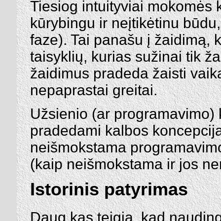
Tiesiog intuityviai mokomės 
kūrybingu ir neįtikėtinu būd
faze). Tai panašu į žaidimą, 
taisyklių, kurias sužinai tik 
žaidimus pradeda žaisti vaikai 
nepaprastai greitai.
Užsienio (ar programavimo) 
pradedami kalbos koncepcija
neišmokstama programavimo 
(kaip neišmokstama ir jos ne
Istorinis patyrimas
Daug kas teigia, kad naudin