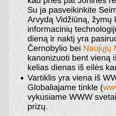
kad prieš pat Jonines re
Su ja pasveikinkite Sei
Arvydą Vidžiūną, žymų 
informacinių technologij
dieną ir naktį yra pasiru
Černobylio bei
Naujųjų 
kanonizuoti bent vieną i
kelias dienas iš eilės k
Vartiklis yra viena iš 
Globaliajame tinkle (
www
vykusiame WWW svetaini
prizų.