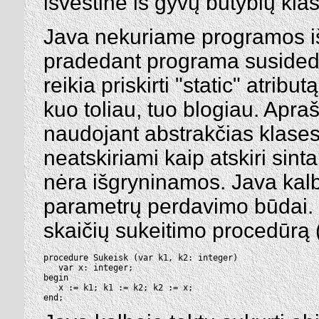
išvestinė iš gyvų būtybių kla
Java nekuriame programos iš 
pradedant programa susidedan
reikia priskirti "static" atribu
kuo toliau, tuo blogiau. Apraš
naudojant abstrakčias klases 
neatskiriami kaip atskiri sint
nėra išgryninamos. Java kalbo
parametrų perdavimo būdai. Pv
skaičių sukeitimo procedūrą 
procedure Sukeisk (var k1, k2: integer)

   var x: integer;

begin

   x := k1; k1 := k2; k2 := x;

end;