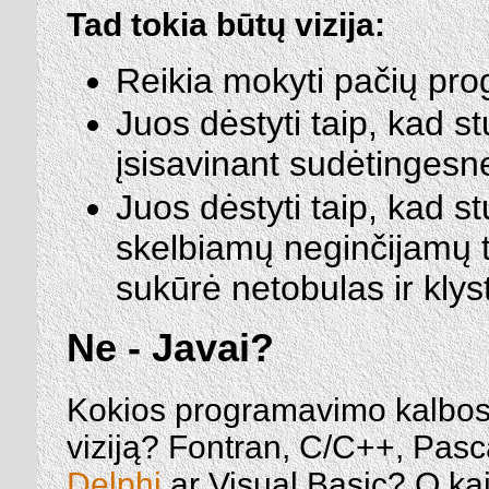
Tad tokia būtų vizija:
Reikia mokyti pačių pr
Juos dėstyti taip, kad s
įsisavinant sudėtinges
Juos dėstyti taip, kad s
skelbiamų neginčijamų ti
sukūrė netobulas ir kly
Ne - Javai?
Kokios programavimo kalbos 
viziją? Fontran, C/C++, Pasc
Delphi
ar Visual Basic? O ka