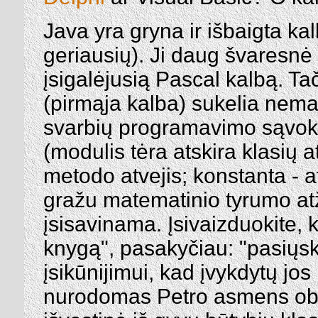
Java yra gryna ir išbaigta kalb
geriausių). Ji daug švaresnė
įsigalėjusią Pascal kalbą. 
(pirmąja kalba) sukelia nem
svarbių programavimo sąvokų 
(modulis tėra atskira klasių 
metodo atvejis; konstanta - at
gražu matematinio tyrumo atžv
įsisavinama. Įsivaizduokite, 
knygą", pasakyčiau: "pasiųs
įsikūnijimui, kad įvykdytų jo
nurodomas Petro asmens obje