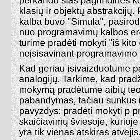
perkando šias pagrindines kon
klasių ir objektų abstrakcijų
kalba buvo "Simula", pasirod
nuo programavimų kalbos ero
turime pradėti mokyti "iš kito
neįsisavinant programavimo 
Kad geriau įsivaizduotume pa
analogijų. Tarkime, kad pra
mokymą pradėtume aibių teor
pabandymas, tačiau sunkus 
pavyzdys: pradėti mokyti p 
skaičiavimų šviesoje, kurio
yra tik vienas atskiras atvejis