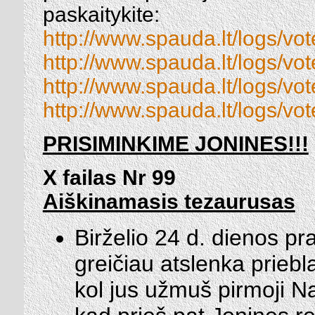
paskaitykite:
http://www.spauda.lt/logs/vo
http://www.spauda.lt/logs/vo
http://www.spauda.lt/logs/v
http://www.spauda.lt/logs/vo
PRISIMINKIME JONINES!!!
X failas Nr 99
Aiškinamasis tezaurusas
Birželio 24 d. dienos pra
greičiau atslenka prieb
kol jus užmuš pirmoji Na