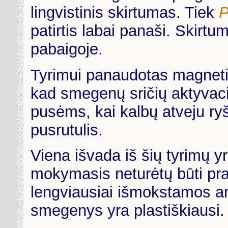
lingvistinis skirtumas. Tiek
P
patirtis labai panaši. Skirt
pabaigoje.
Tyrimui panaudotas magnet
kad smegenų sričių aktyvac
pusėms, kai kalbų atveju ry
pusrutulis.
Viena išvada iš šių tyrimų 
mokymasis neturėtų būti pr
lengviausiai išmokstamos a
smegenys yra plastiškiausi.