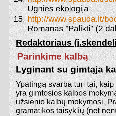
Ugnies ekologija
http://www.spauda.lt/boo
Romanas "Palikti" (2 da
Redaktoriaus (j.skendelis
Parinkime kalbą
Lyginant su gimtąja ka
Ypatingą svarbą turi tai, k
yra gimtosios kalbos mokymas
užsienio kalbų mokymosi. Pr
gramatikos taisyklių (net nen