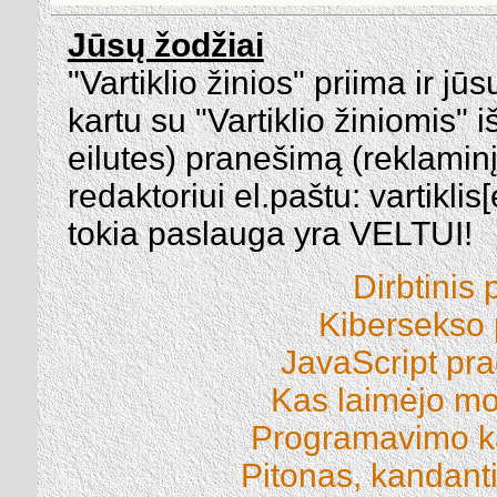
Jūsų žodžiai
"Vartiklio žinios" priima ir jūs
kartu su "Vartiklio žiniomis" i
eilutes) pranešimą (reklaminį a
redaktoriui el.paštu: vartiklis
tokia paslauga yra VELTUI!
Dirbtinis 
Kibersekso
JavaScript pr
Kas laimėjo m
Programavimo k
Pitonas, kandant