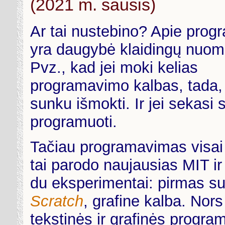
(2021 m. sausis)
Ar tai nustebino? Apie pro
yra daugybė klaidingų nuom
Pvz., kad jei moki kelias
programavimo kalbas, tada,
sunku išmokti. Ir jei sekasi
programuoti.
Tačiau programavimas visai 
tai parodo naujausias MIT ir 
du eksperimentai: pirmas s
Scratch
, grafine kalba. No
tekstinės ir grafinės progra