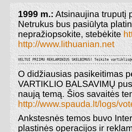
1999 m.:
Atsinaujina truputį 
Netrukus bus pasiūlyta plati
nepražiopsokite, stebėkite
ht
http://www.lithuanian.net
--------------------------------------------------------
VELTUI PRIIMU REKLAMINIUS SKELBIMUS! Teikite vartiklis@e
-------------------------------------------------------
O didžiausias pasikeitimas p
VARTIKLIO BALSAVIMŲ puslap
naują temą. Šios savaitės 
http://www.spauda.lt/logs/vo
Ankstesnės temos buvo Inter
plastinės operacijos ir reklam