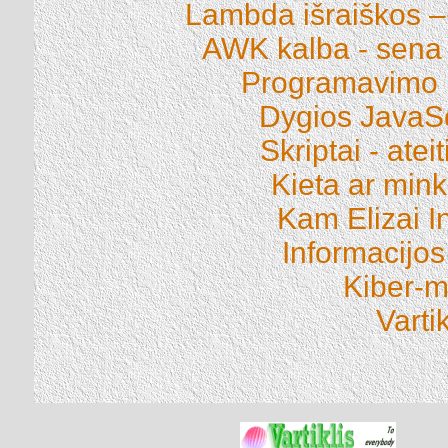
Lambda išraiškos – 
AWK kalba - sena i
Programavimo k
Dygios JavaSc
Skriptai - atei
Kieta ar min
Kam Elizai I
Informacijos
Kiber-m
Vartik