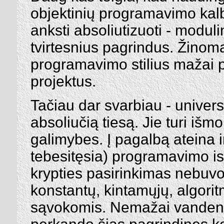
objektinių programavimo kalb
anksti absoliutizuoti - modul
tvirtesnius pagrindus. Žinoma
programavimo stilius mažai 
projektus.
Tačiau dar svarbiau - universit
absoliučią tiesą. Jie turi išm
galimybes. Į pagalbą ateina ir 
tebesitęsia) programavimo i
krypties pasirinkimas nebuvo a
konstantų, kintamųjų, algoritm
sąvokomis. Nemažai vandens