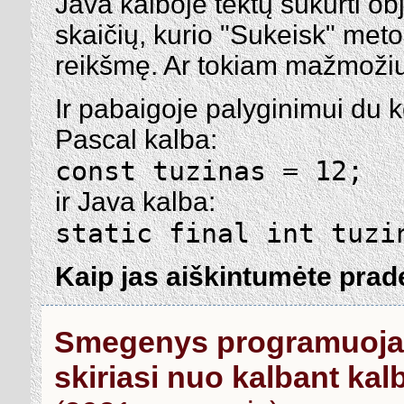
Java kalboje tektų sukurti obj
skaičių, kurio "Sukeisk" met
reikšmę. Ar tokiam mažmožiu
Ir pabaigoje palyginimui du k
Pascal kalba:
const tuzinas = 12;
ir Java kalba:
static final int tuzi
Kaip jas aiškintumėte pra
Smegenys programuoja
skiriasi nuo kalbant ka