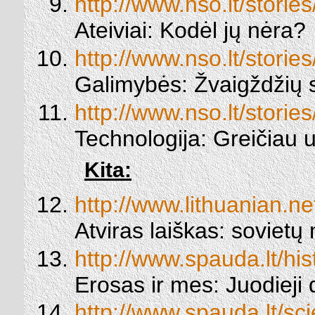
http://www.nso.lt/storie
Ateiviai: Kodėl jų nėra?
http://www.nso.lt/storie
Galimybės: Žvaigždžių 
http://www.nso.lt/storie
Technologija: Greičiau u
Kita:
http://www.lithuanian.
Atviras laiškas: soviet
http://www.spauda.lt/hi
Erosas ir mes: Juodieji d
http://www.spauda.lt/sci