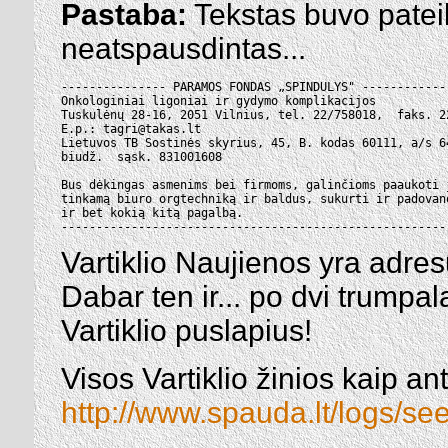
Pastaba:
Tekstas buvo pateik
neatspausdintas...
--------------- PARAMOS FONDAS „SPINDULYS" -------------
Onkologiniai ligoniai ir gydymo komplikacijos

Tuskulėnų 28-16, 2051 Vilnius, tel. 22/758018,  faks. 22
E.p.: tagri@takas.lt

Lietuvos TB Sostinės skyrius, 45, B. kodas 60111, a/s 64
biudž.  sąsk. 831001608

Bus dėkingas asmenims bei firmoms, galinčioms paaukoti j
tinkamą biuro orgtechniką ir baldus, sukurti ir padovano
ir bet kokią kitą pagalbą.

-------------------------------------------------------
Vartiklio Naujienos yra adre
Dabar ten ir... po dvi trumpa
Vartiklio puslapius!
Visos Vartiklio žinios kaip an
http://www.spauda.lt/logs/s