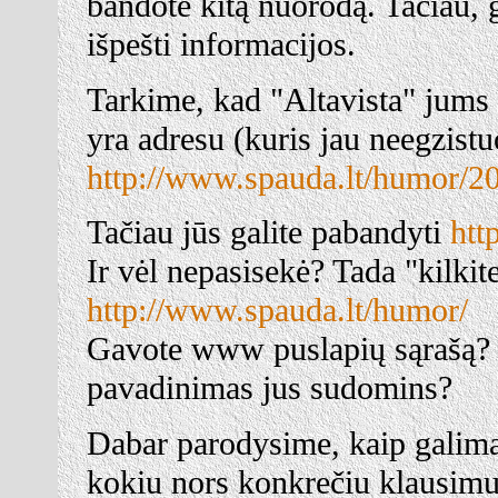
bandote kitą nuorodą. Tačiau, g
išpešti informacijos.
Tarkime, kad "Altavista" jums 
yra adresu (kuris jau neegzistu
http://www.spauda.lt/humor/2
Tačiau jūs galite pabandyti
htt
Ir vėl nepasisekė? Tada "kilkit
http://www.spauda.lt/humor/
Gavote www puslapių sąrašą? Pe
pavadinimas jus sudomins?
Dabar parodysime, kaip galima 
kokiu nors konkrečiu klausimu