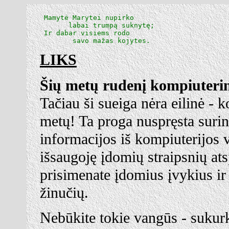
 Mamytė Marytei nupirko

       labai trumpą suknytę;

 Ir dabar visiems rodo

        savo mažas kojytes.
LIKS
Šių metų rudenį kompiuterin
Tačiau ši sueiga nėra eilinė - 
metų! Ta proga nuspręsta suri
informacijos iš kompiuterijos v
išsaugoję įdomių straipsnių at
prisimenate įdomius įvykius ir 
žinučių.
Nebūkite tokie vangūs - sukur