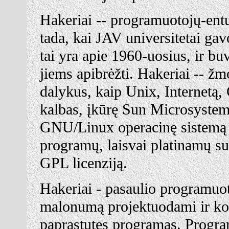
Hakeriai -- programuotojų-entu
tada, kai JAV universitetai ga
tai yra apie 1960-uosius, ir bu
jiems apibrėžti. Hakeriai -- žm
dalykus, kaip Unix, Internetą,
kalbas, įkūrę Sun Microsystem
GNU/Linux operacinę sistemą
programų, laisvai platinamų su
GPL licenziją.
Hakeriai - pasaulio programuotoj
malonumą projektuodami ir kod
paprastutes programas. Progra