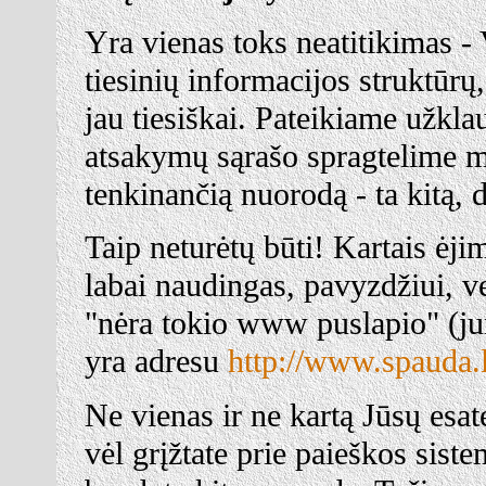
Yra vienas toks neatitikimas - 
tiesinių informacijos struktūrų
jau tiesiškai. Pateikiame užklau
atsakymų sąrašo spragtelime 
tenkinančią nuorodą - ta kitą, da
Taip neturėtų būti! Kartais ėjim
labai naudingas, pavyzdžiui, v
"nėra tokio www puslapio" (jum
yra adresu
http://www.spauda.l
Ne vienas ir ne kartą Jūsų esa
vėl grįžtate prie paieškos siste