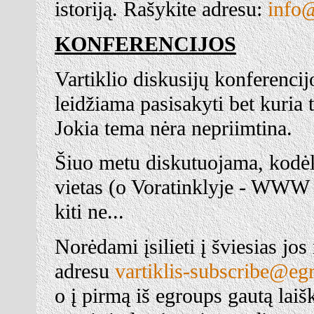
istoriją. Rašykite adresu:
info@
KONFERENCIJOS
Vartiklio diskusijų konferenci
leidžiama pasisakyti bet kuria 
Jokia tema nėra nepriimtina.
Šiuo metu diskutuojama, kodėl n
vietas (o Voratinklyje - WWW s
kiti ne...
Norėdami įsilieti į šviesias jos
adresu
vartiklis-subscribe@e
o į pirmą iš egroups gautą laiš