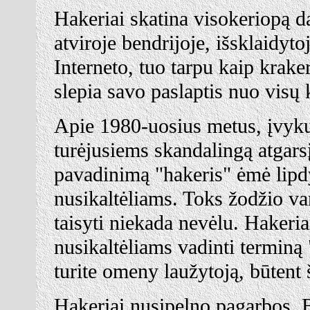
Hakeriai skatina visokeriopą d
atviroje bendrijoje, išsklaidyto
Interneto, tuo tarpu kaip kraker
slepia savo paslaptis nuo visų 
Apie 1980-uosius metus, įvyk
turėjusiems skandalingą atgarsį
pavadinimą "hakeris" ėmė lipd
nusikaltėliams. Toks žodžio var
taisyti niekada nevėlu. Hakeri
nusikaltėliams vadinti terminą 
turite omeny laužytoją, būtent š
Hakeriai nusipelno pagarbos. Be