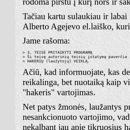
rodoma pirštu į kurį nors ir 
Tačiau kartu sulaukiau ir laba
Alberto Agejevo el.laiško, kuri
Jame rašoma:
> 3. TEISĖ PRITAIKYTI PROGRAMĄ

> Ši teisę autorinių teisių įstatymą paverčia 
Ačiū, kad informuojate, kas deda
reikalinga, bet nuotaiką kaip 
"hakeris" vartojimas.
Net patys žmonės, laužantys 
nesankcionuoto vartojimo, vadi
nekalbant jau apie tikruosius h