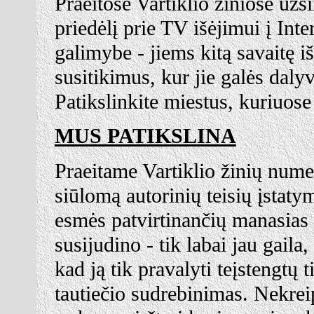
Praeitose Vartiklio žiniose užs
priedėlį prie TV išėjimui į Int
galimybe - jiems kitą savaitę i
susitikimus, kur jie galės daly
Patikslinkite miestus, kuriuose
MUS PATIKSLINA
Praeitame Vartiklio žinių numer
siūlomą autorinių teisių įstaty
esmės patvirtinančių manasias 
susijudino - tik labai jau gaila,
kad ją tik pravalyti teįstengtų 
tautiečio sudrebinimas. Nekrei