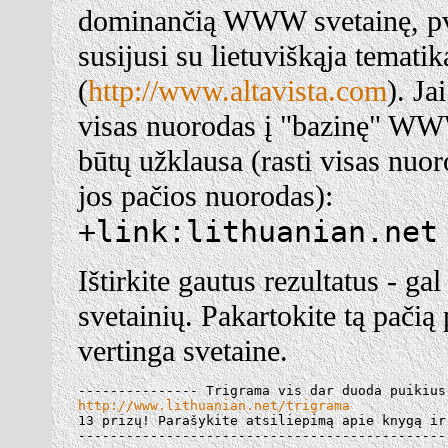
dominančią WWW svetainę, p
susijusi su lietuviškąja tematik
(
http://www.altavista.com
). Ja
visas nuorodas į "bazinę" WWW 
būtų užklausa (rasti visas nuor
jos pačios nuorodas):
+link:lithuanian.net
Ištirkite gautus rezultatus - g
svetainių. Pakartokite tą pačią
vertinga svetaine.
http://www.lithuanian.net/trigrama

13 prizų! Parašykite atsiliepimą apie knygą ir
----------------------------------------------