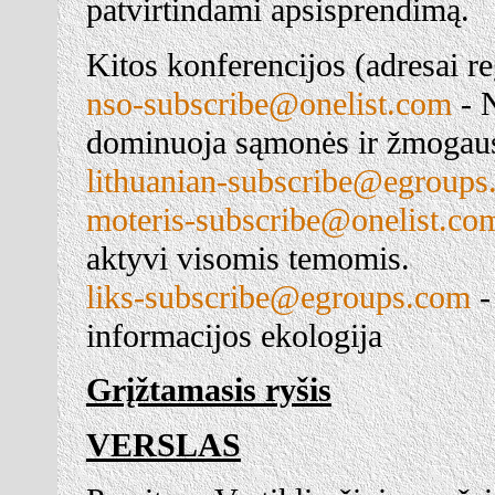
patvirtindami apsisprendimą.
Kitos konferencijos (adresai reg
nso-subscribe@onelist.com
- N
dominuoja sąmonės ir žmogau
lithuanian-subscribe@egroup
moteris-subscribe@onelist.co
aktyvi visomis temomis.
liks-subscribe@egroups.com
-
informacijos ekologija
Grįžtamasis ryšis
VERSLAS