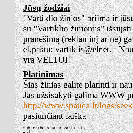
Jūsų žodžiai
"Vartiklio žinios" priima ir jūs
su "Vartiklio žiniomis" išsiųsti
pranešimą (reklaminį ar ne) gali
el.paštu: vartiklis@elnet.lt Na
yra VELTUI!
Platinimas
Šias žinias galite platinti ir na
Jas užsisakyti galima WWW p
http://www.spauda.lt/logs/see
pasiunčiant laiška
subscribe spauda_vartiklis

end