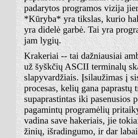
padarytos programos vizija jiem
*Kūryba* yra tikslas, kurio hak
yra didelė garbė. Tai yra prog
jam lygių.
Krakeriai -- tai dažniausiai am
už šyškčių ASCII terminalų ska
slapyvardžiais. Įsilaužimas į 
procesas, kelių gana paprastų t
supaprastintas iki pasenusios 
pagamintų programėlių pritaiky
vadina save hakeriais, jie tokia
žinių, išradingumo, ir dar laba