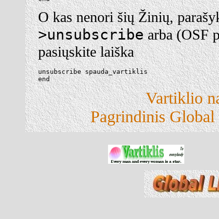
O kas nenori šių Žinių, parašy
>unsubscribe
arba (OSF p
pasiųskite laiška
unsubscribe spauda_vartiklis

end
Vartiklio n
Pagrindinis Global