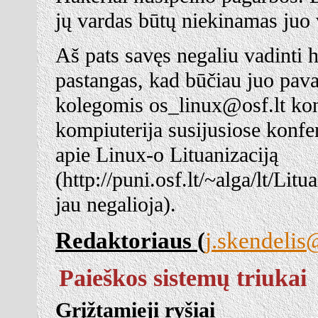
jų vardas būtų niekinamas juo 
Aš pats savęs negaliu vadinti h
pastangas, kad būčiau juo pava
kolegomis os_linux@osf.lt konfe
kompiuterija susijusiose konf
apie Linux-o Lituanizaciją
(http://puni.osf.lt/~alga/lt/L
jau negalioja).
Redaktoriaus (
j.skendelis@
Paieškos sistemų triukai
Grįžtamieji ryšiai