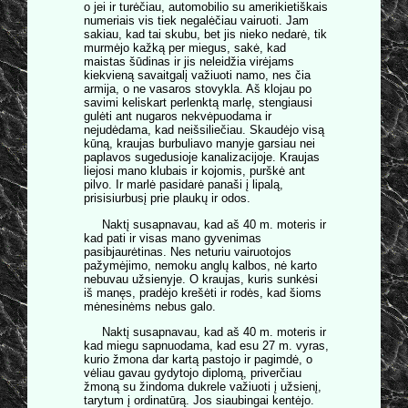
o jei ir turėčiau, automobilio su amerikietiškais
numeriais vis tiek negalėčiau vairuoti. Jam
sakiau, kad tai skubu, bet jis nieko nedarė, tik
murmėjo kažką per miegus, sakė, kad
maistas šūdinas ir jis neleidžia virėjams
kiekvieną savaitgalį važiuoti namo, nes čia
armija, o ne vasaros stovykla. Aš klojau po
savimi keliskart perlenktą marlę, stengiausi
gulėti ant nugaros nekvėpuodama ir
nejudėdama, kad neišsiliečiau. Skaudėjo visą
kūną, kraujas burbuliavo manyje garsiau nei
paplavos sugedusioje kanalizacijoje. Kraujas
liejosi mano klubais ir kojomis, purškė ant
pilvo. Ir marlė pasidarė panaši į lipalą,
prisisiurbusį prie plaukų ir odos.
Naktį susapnavau, kad aš 40 m. moteris ir
kad pati ir visas mano gyvenimas
pasibjaurėtinas. Nes neturiu vairuotojos
pažymėjimo, nemoku anglų kalbos, nė karto
nebuvau užsienyje. O kraujas, kuris sunkėsi
iš manęs, pradėjo krešėti ir rodės, kad šioms
mėnesinėms nebus galo.
Naktį susapnavau, kad aš 40 m. moteris ir
kad miegu sapnuodama, kad esu 27 m. vyras,
kurio žmona dar kartą pastojo ir pagimdė, o
vėliau gavau gydytojo diplomą, priverčiau
žmoną su žindoma dukrele važiuoti į užsienį,
tarytum į ordinatūrą. Jos siaubingai kentėjo.