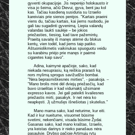
gyventi okupacijoje. Jis neperėjo holokausto ir
visa jo šeima, ačiū Dievui, gyva, bent jau kol
kas. Tačiau kasdieną susiduria su Izraelio
kareiviais prie sienos perėjos. "Kartais praeini
viens du, tačiau kartais, kai jiems nuobodu, jie
gali tau sugadinti gyvenimą. Liepia valandų
valandas laukti saulėje – be jokios
priežasties, tiesiog, kad tave pažemintų.
Praeitą savaitę iš manęs atėmė du blokus
kentų, vien todėl, kad jiems taip patiko.
Aštuoniolikmetis vaikinukas spuoguotu veidu
su karabinu priėjo prie manęs ir paėmė
cigaretes kaip savo".
Adina, kaimynė apačioje, sako, kad
niekada nesuprasiu, ką reiškia prarasti ką
nors mylimą sprogus savižudžio bombai.
"Nėra beprasmiškesnės mirties", - pasakoja. –
"Mano brolis mirė dėl dviejų priežasčių, kad
buvo izraelitas ir kad vidurnaktį užsimanė
expresso kavos. Jei gali pateikti kvailesnes
priežastis mirti, pasakyk. Ir net nėra ko
neapkęsti. Jį užmušęs išnešiotas į skutelius."
Mano mama sako, kad neturime, kur eiti.
Kad ir kur nueitume, visuomet būsime
svetimi, nekenčiami, visada būsime Žydai.
Gasanas sako, kad mano kraštas, Izraelis,
yra keistas darinys ir nieko panašaus nėra
pasaulyje. Drybso pačioje Artimųjų rytų