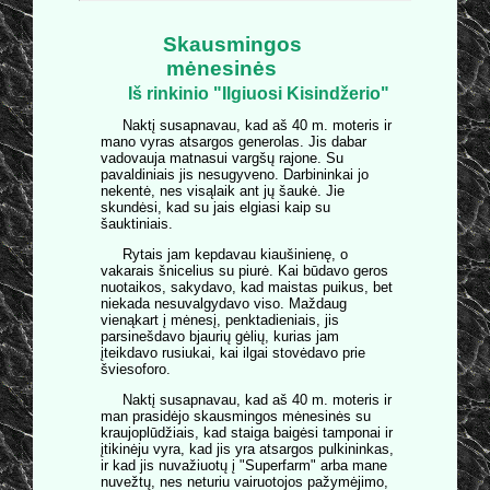
Skausmingos
mėnesinės
Iš rinkinio "Ilgiuosi Kisindžerio"
Naktį susapnavau, kad aš 40 m. moteris ir
mano vyras atsargos generolas. Jis dabar
vadovauja matnasui vargšų rajone. Su
pavaldiniais jis nesugyveno. Darbininkai jo
nekentė, nes visąlaik ant jų šaukė. Jie
skundėsi, kad su jais elgiasi kaip su
šauktiniais.
Rytais jam kepdavau kiaušinienę, o
vakarais šnicelius su piurė. Kai būdavo geros
nuotaikos, sakydavo, kad maistas puikus, bet
niekada nesuvalgydavo viso. Maždaug
vienąkart į mėnesį, penktadieniais, jis
parsinešdavo bjaurių gėlių, kurias jam
įteikdavo rusiukai, kai ilgai stovėdavo prie
šviesoforo.
Naktį susapnavau, kad aš 40 m. moteris ir
man prasidėjo skausmingos mėnesinės su
kraujoplūdžiais, kad staiga baigėsi tamponai ir
įtikinėju vyra, kad jis yra atsargos pulkininkas,
ir kad jis nuvažiuotų į "Superfarm" arba mane
nuvežtų, nes neturiu vairuotojos pažymėjimo,