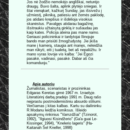
Jos nė žodžio nemokėjo angliškai, neturėjo
draugų. Buvo šalta, aplink plytėjo sniegas. Ir
štai vienąkart, kažkurį Sunday, jas išsivežu į
užmiestį, pikniką, patiesiu ant žemės paklodę,
jos atidaro krepšius ir išdėlioja visokius
skanėstus. Pavalgęs atidarau bagažinę,
išsitraukiu užtaisytą ginklą ir sušaudau jas
kaip kates. Policija ateina pas mane namo.
Geriausi policininkai ir tardytojai Ilinojuje
bando man prisiūti žmogžudystę. Jie įkiša
mane į kamerą, staugia ant manęs, neleidžia
man rūkyti, eiti į tualetą, bet aš nepalūžtu. Ir
mano vyras lovoje vis kalba: "Jei Egozi
pasakė, vadinasi, pasakė. Dabar aš čia
komanduoju."
Apie autorių
Žurnalistas, scenaristas ir prozininkas
Edgaras Keretas gimė 1967 m. Izraelyje.
Literatūrinį darbą pradėjo 1991 m. Daug rašo
neįprastu postmodernistiniu absurdo stiliumi.
Verčiamas į kitas kalbas. Kartu su dailininku
R.Modanu leidžia komiksus. Išleido
apsakymų rinkinius "Vamzdžiai" (Tzinorot,
1992), "Ilgiuosi Kisindžerio" (Ga'a guai Le-
Kissinger, 1994), "Knelerio lageris" (Ha-
Kaitanah Šel Kneller, 1998)