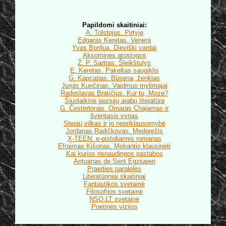
Papildomi skaitiniai:
A. Tolstojus. Pirtyje
Edgaras Keretas. Venera
Yvas Bonfua. Dieviški vardai
Aksominės atostogos
Ž. P. Sartras. Šleikštulys
E. Keretas. Pakeltas saugiklis
G. Kapcanas. Būsena, ženklas
Jurgis Kunčinas. Vaidmuo mylimajai
Radoslavas Bratičius. Kur tu, Moze?
Šiuolaikinė jaunųjų arabų literatūra
G. Čestertonas. Omaras Chajamas ir
šventasis vynas
Stepių vilkas ir jo nepriklausomybė
Jordanas Radičkovas. Medgręžis
X-TEEN: e-pistoliarinis romanas
Efraimas Kišonas. Mokantis klausinėti
Kai kurios nenaudingos pastabos
Antuanas de Sent Egziuperi
Praeities paralelės
Literatūriniai skaitiniai
Fantastikos svetainė
Filosofijos svetainė
NSO.LT svetainė
Poetinės vizijos