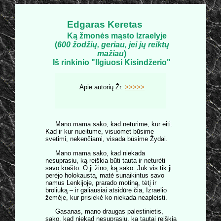
Edgaras Keretas
Ką žmonės mąsto Izraelyje
(
600 žodžių, geriau, jei jų reiktų
mažiau
)
Iš rinkinio "Ilgiuosi Kisindžerio"
Apie autorių Žr.
>>>>>
Mano mama sako, kad neturime, kur eiti.
Kad ir kur nueitume, visuomet būsime
svetimi, nekenčiami, visada būsime Žydai.
Mano mama sako, kad niekada
nesuprasiu, ką reiškia būti tauta ir neturėti
savo krašto. O ji žino, ką sako. Juk vis tik ji
perėjo holokaustą, matė sunaikintus savo
namus Lenkijoje, prarado motiną, tėtį ir
broliuką – ir galiausiai atsidūrė čia, Izraelio
žemėje, kur prisiekė ko niekada neapleisti.
Gasanas, mano draugas palestinietis,
sako, kad niekad nesuprasiu, ką tautai reiškia