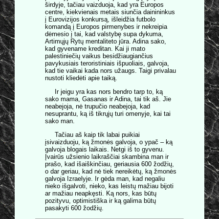
širdyje, tačiau vaizduoja, kad yra Europos
centre, kiekvienais metais siunčia dainininkus
į Eurovizijos konkursą, išleidžia futbolo
komandą į Europos pirmenybes ir nekreipia
dėmesio į tai, kad valstybę supa dykuma,
Artimųjų Rytų mentaliteto jūra. Adina sako,
kad gyvename kreditan. Kai ji mato
palestiniečių vaikus besidžiaugiančius
pavykusiais teroristiniais išpuoliais, galvoja,
kad tie vaikai kada nors užaugs. Taigi privalau
nustoti kliedėti apie taiką.
Ir jeigu yra kas nors bendro tarp to, ką
sako mama, Gasanas ir Adina, tai tik aš. Jie
neabejoja, nė trupučio neabejoja, kad
nesuprantu, ką iš tikrųjų turi omenyje, kai tai
sako man.
Tačiau aš kaip tik labai puikiai
įsivaizduoju, ką žmonės galvoja, o ypač – ką
galvoja blogais laikais. Netgi iš to gyvenu.
Įvairūs užsienio laikraščiai skambina man ir
prašo, kad išaiškinčiau, geriausia 600 žodžių,
o dar geriau, kad nė tiek nereikėtų, ką žmonės
galvoja Izraelyje. Ir gėda man, kad negaliu
nieko išgalvoti, nieko, kas leistų mažiau bijoti
ar mažiau neapkęsti. Ką nors, kas būtų
pozityvu, optimistiška ir ką galima būtų
pasakyti 600 žodžių.