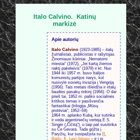
Italo Calvino.
Katinų
markizė
Apie autorių
Italo Calvino
(1923-1985) – italų
žurnalistas, publicistas ir rašytojas.
Žinomiausi kūriniai: „Nematomi
miestai“ (1972), „Jei kartą žiemos
naktį pakeleivis“ (1979) ir kt. Nuo
1944 iki 1957 m. buvo Italijos
komunistų partijos narys, kol
nusivylė sovietų invazija į Vengriją
(1956). Tais metais išleidžia ir irtalų
liaudies pasakų rinkinį (1956). O dar
prieš tai, 1952 m. paliko socialinės
kritikos temas ir pasišvenčia
fantastikai (trilogija „Mūsų
protėviai“, 1952–59).
1964 m. aplanko Kubą, kur sutinka
ir veda argentiniečių vertėją E.S.
Singer („Čičitą“), o taip pat susitinka
su Če Gevara. Tada grįžta į
Paryžių, kur susipažįsta su
R.
Bartu
,
K. Levi-Strosu
– ir į jo