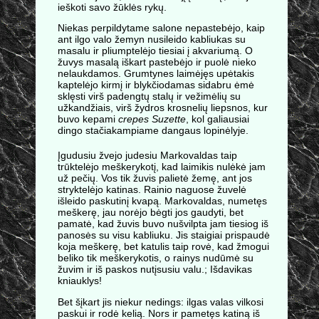
ieškoti savo žūklės rykų.
Niekas perpildytame salone nepastebėjo, kaip
ant ilgo valo žemyn nusileido kabliukas su
masalu ir pliumptelėjo tiesiai į akvariumą. O
žuvys masalą iškart pastebėjo ir puolė nieko
nelaukdamos. Grumtynes laimėjęs upėtakis
kaptelėjo kirmį ir blykčiodamas sidabru ėmė
sklęsti virš padengtų stalų ir vežimėlių su
užkandžiais, virš žydros krosnelių liepsnos, kur
buvo kepami
crepes Suzette
, kol galiausiai
dingo stačiakampiame dangaus lopinėlyje.
Įgudusiu žvejo judesiu Markovaldas taip
trūktelėjo meškerykotį, kad laimikis nulėkė jam
už pečių. Vos tik žuvis palietė žemę, ant jos
stryktelėjo katinas. Rainio naguose žuvelė
išleido paskutinį kvapą. Markovaldas, numetęs
meškerę, jau norėjo bėgti jos gaudyti, bet
pamatė, kad žuvis buvo nušvilpta jam tiesiog iš
panosės su visu kabliuku. Jis staigiai prispaudė
koja meškerę, bet katulis taip rovė, kad žmogui
beliko tik meškerykotis, o rainys nudūmė su
žuvim ir iš paskos nutįsusiu valu.; Išdavikas
kniauklys!
Bet šįkart jis niekur nedings: ilgas valas vilkosi
paskui ir rodė kelią. Nors ir pametęs katiną iš