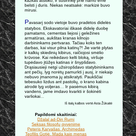
kažkas atsitiko, ir susirinkę prie namo ėmė
belsti į duris. Niekas neatsakė: markizė buvo
mirusi.
P
avasarį sodo vietoje buvo pradėtos didelės
statybos. Ekskavatoriai iškasė didelę duobę
pamatams, cementas liejosi į geležines
armatūras, aukštas kranas kilnojo
darbininkams pertvaras. Tačiau koks ten
darbas, kai visur pilna katinų?! Jie vartė plytas
ir kalkių skiedinių kibirus, raičiojosi smėlio
krūvose. Kai reikėdavo kelti bloką, viršuje
tupėdavo įtūžęs katinas ir šnypšdavo.
Drąsiausieji netgi užsiropšdavo statybininkams
ant pečių, lyg norėtų pamurkti į ausį, ir niekaip
nebuvo įmanoma jų atsikratyti. Paukščiai
tebesuko lizdus ant pastolių, o krano kabina
atrodė lyg voljeras… Ir pasėmus kibirą
vandens, jame imdavo kvarkti ir šokinėti
varliokai...
Iš italų kalbos vertė Asta Žūkaitė
Papildomi skaitiniai:
Džalal ad-Din Rumi
Seksas filosofų gyvenime
Peteris Karvašas. Archimedas
Teofilis Gotjė. Mada kaip menas