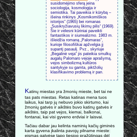
susidomėjimo sferą įeina
sociologija, kosmologija ir
semiotika. Tai paveikia ir kūrybą –
išeina rinkinys „Kosmikomiškos
istorijos“ (1965) bei romanas
„Susikryžiavusių likimų pilis“ (1969).
Šie ir vėlesni kūriniai paveikti
fantastikos ir siurrealizmo. 1983 m.
išleidžia romaną „Palomaras“,
kurioje filosofiškai apžvelgia jį
supantį pasaulį. Pvz., skyriuje
„Begalinė veja“ jis pateikia smulkų
augalų Palomaro vejoje aprašymą,
vejos simbolizmą kultūros
santykyje su gamta, piktžolių
klasifikavimo problemą ir pan.
K
atinų miestas yra žmonių mieste, bet tai ne
tas pats miestas. Retas katinas mena tuos
laikus, kai tarp jų nebuvo jokio skirtumo, kai
žmonių gatvės ir aikštės buvo katinų gatvės ir
aikštės, taip pat vejos, kiemai, balkonai,
fontanai, kai visi gyveno erdviai ir laisvai.
Tačiau dabar jau kelinta naminių kačių giminės
karta gyvena įkalinta pavojų pilname mieste:
eismas gatvėse tapo tiesiog pražūtingas dėl