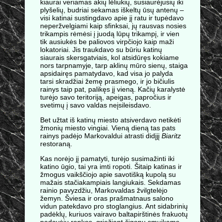
kiaurai veriamas akių lėliukių, susiaurėjusių iki
plyšelių, budriai sekamas iškeltų ūsų antenų –
visi katinai sustingdavo apie jį ratu ir tupėdavo
neperžvelgiami kaip sfinksai, jų rausvas nosies
trikampis rėmėsi į juodą lūpų trikampį, ir vien
tik ausiukės be paliovos virpčiojo kaip maži
lokatoriai. Jis traukdavo su būriu katinų
siaurais skersgatviais, kol atsidūręs kokiame
nors tarpnamyje, tarp aklinų mūro sienų, staiga
apsidairęs pamatydavo, kad visa jo palyda
tarsi skradžiai žemę prasmego, ir jo bičiulis
rainys taip pat, palikęs jį vieną. Kačių karalystė
turėjo savo teritoriją, apeigas, papročius ir
svetimų į savo valdas neįsileisdavo.
Bet užtat iš katinų miesto atsiverdavo netikėti
žmonių miesto vingiai. Vieną dieną tas pats
rainys padėjo Markovaldui atrasti didįjį
Biaritz
restoraną.
Kas norėjo jį pamatyti, turėjo susimažinti iki
katino ūgio, tai yra imti ropoti. Šitaip katinas ir
žmogus vaikščiojo apie savotišką kupolą su
mažais stačiakampiais langiukais. Sekdamas
rainio pavyzdžiu, Markovaldas žvilgtelėjo
žemyn. Šviesa ir oras prašmatnaus salono
vidun patekdavo pro stoglangius. Ant sidabrinių
padėklų, kuriuos vairavo baltapirštinės frakuotų
padavėjų rankos, griežiant čigonų smuikams,