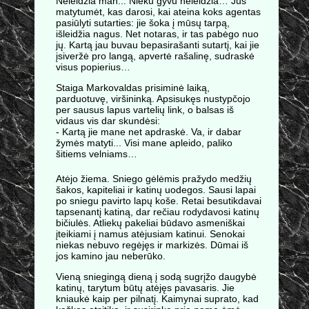
Neleidžia man... Nieku gyvu neleidžia… Jūs
matytumėt, kas darosi, kai ateina koks agentas
pasiūlyti sutarties: jie šoka į mūsų tarpą,
išleidžia nagus. Net notaras, ir tas pabėgo nuo
jų. Kartą jau buvau bepasirašanti sutartį, kai jie
įsiveržė pro langą, apvertė rašalinę, sudraskė
visus popierius…
Staiga Markovaldas prisiminė laiką,
parduotuvę, viršininką. Apsisukęs nustypčojo
per sausus lapus vartelių link, o balsas iš
vidaus vis dar skundėsi:
- Kartą jie mane net apdraskė. Va, ir dabar
žymės matyti... Visi mane apleido, paliko
šitiems velniams…
Atėjo žiema. Sniego gėlėmis pražydo medžių
šakos, kapiteliai ir katinų uodegos. Sausi lapai
po sniegu pavirto lapų koše. Retai besutikdavai
tapsenantį katiną, dar rečiau rodydavosi katinų
bičiulės. Atliekų pakeliai būdavo asmeniškai
įteikiami į namus atėjusiam katinui. Senokai
niekas nebuvo regėjęs ir markizės. Dūmai iš
jos kamino jau neberūko.
Vieną sniegingą dieną į sodą sugrįžo daugybė
katinų, tarytum būtų atėjęs pavasaris. Jie
kniaukė kaip per pilnatį. Kaimynai suprato, kad