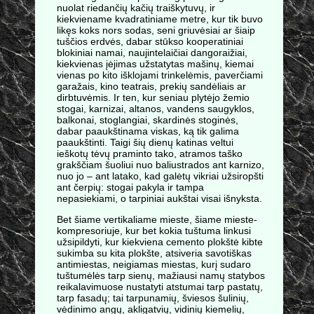
nuolat riedančių kačių traiškytuvų, ir
kiekviename kvadratiniame metre, kur tik buvo
likęs koks nors sodas, seni griuvėsiai ar šiaip
tuščios erdvės, dabar stūkso kooperatiniai
blokiniai namai, naujintelaičiai dangoraižiai,
kiekvienas įėjimas užstatytas mašinų, kiemai
vienas po kito išklojami trinkelėmis, paverčiami
garažais, kino teatrais, prekių sandėliais ar
dirbtuvėmis. Ir ten, kur seniau plytėjo žemio
stogai, karnizai, altanos, vandens saugyklos,
balkonai, stoglangiai, skardinės stoginės,
dabar paaukštinama viskas, ką tik galima
paaukštinti. Taigi šių dienų katinas veltui
ieškotų tėvų praminto tako, atramos taško
grakščiam šuoliui nuo baliustrados ant karnizo,
nuo jo – ant latako, kad galėtų vikriai užsiropšti
ant čerpių: stogai pakyla ir tampa
nepasiekiami, o tarpiniai aukštai visai išnyksta.
Bet šiame vertikaliame mieste, šiame mieste-
kompresoriuje, kur bet kokia tuštuma linkusi
užsipildyti, kur kiekviena cemento plokštė kibte
sukimba su kita plokšte, atsiveria savotiškas
antimiestas, neigiamas miestas, kurį sudaro
tuštumėlės tarp sienų, mažiausi namų statybos
reikalavimuose nustatyti atstumai tarp pastatų,
tarp fasadų; tai tarpunamių, šviesos šulinių,
vėdinimo angų, akligatvių, vidinių kiemelių,