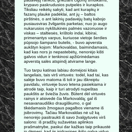
krypavo paskrudusios putpelės ir kurapkos.
Tiksliau reikėtų sakyti, kad ant kurapkų ir
fazanų plaukė padėklai, ant jų – baltos
pirštinės, o ant lakinių padavėjų batų kabojo
pusiausviras žvilgantis parketas; nuo jo augo
nukarusios nykštukinės palmės vazonuose ir
viskas – staltiesės, krištolo indai, kibirai,
primenantys varpus, kuriuose vietoje šerdies
pūpsojo šampano butelis, - buvo apversta
aukštyn kojom: Markovaldas, baimindamasis,
kad kas nors jo nepastebėtų, nenorėjo kišti
galvos vidun ir tenkinosi apžiūrinėdamas
apverstą salės atspindį atvirame lange.
Tuo tarpu katinas labiau domėjosi kitais
langeliais, tais virš virtuvės: todėl, kad tai, kas
salėje buvo matoma iš toli ir jau iškreiptu
pavidalu, virtuvėje buvo letena pasiekiama ir
atrodė taip, kaip ir turi atrodyti nupeštas
paukštis ar šviežia žuvis. Būtent dėl virtuvės
rainys ir atsivedė čia Markovaldą; gal iš
nesavanaudiško draugiškumo, o gal
tikėdamasis žmogaus pagalbos viename iš
įsibrovimų. Tačiau Markovaldas nė už ką
nenorėjo pasitraukti iš savo žvalgytuvės virš
salono: iš pradžių sužavėtas aplinkos
prašmatnybe, paskui dar kažkas taip prikaustė
jo dėmesį, kad jis įsidrąsinęs įkišo galvą vidun