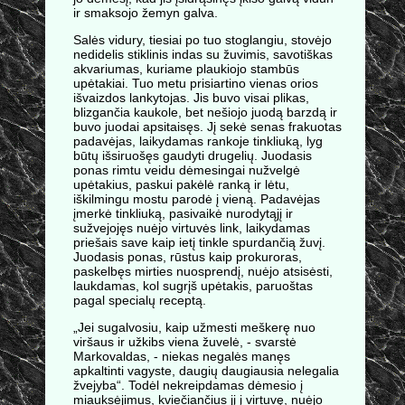
ir smaksojo žemyn galva.
Salės vidury, tiesiai po tuo stoglangiu, stovėjo
nedidelis stiklinis indas su žuvimis, savotiškas
akvariumas, kuriame plaukiojo stambūs
upėtakiai. Tuo metu prisiartino vienas orios
išvaizdos lankytojas. Jis buvo visai plikas,
blizgančia kaukole, bet nešiojo juodą barzdą ir
buvo juodai apsitaisęs. Jį sekė senas frakuotas
padavėjas, laikydamas rankoje tinkliuką, lyg
būtų išsiruošęs gaudyti drugelių. Juodasis
ponas rimtu veidu dėmesingai nužvelgė
upėtakius, paskui pakėlė ranką ir lėtu,
iškilmingu mostu parodė į vieną. Padavėjas
įmerkė tinkliuką, pasivaikė nurodytąjį ir
sužvejojęs nuėjo virtuvės link, laikydamas
priešais save kaip ietį tinkle spurdančią žuvį.
Juodasis ponas, rūstus kaip prokuroras,
paskelbęs mirties nuosprendį, nuėjo atsisėsti,
laukdamas, kol sugrįš upėtakis, paruoštas
pagal specialų receptą.
„Jei sugalvosiu, kaip užmesti meškerę nuo
viršaus ir užkibs viena žuvelė, - svarstė
Markovaldas, - niekas negalės manęs
apkaltinti vagyste, daugių daugiausia nelegalia
žvejyba“. Todėl nekreipdamas dėmesio į
miauksėjimus, kviečiančius jį į virtuvę, nuėjo