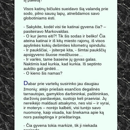
šį paketą?
Visos katinų bičiulės sueidavo šią valandą prie
sodo, pilno sausų lapų, atnešdamos savo
globotiniams ėsti.
- Sakykite, kodėl visi tie katinai gyvena čia? –
pasiteiravo Markovaldas.
- O kur jiems eiti?! Tik šis sodas ir beliko! Čia
ateina katinai ir iš kitų miesto rajonų, iš visos
apylinkės kokių dešimties kilometrų spinduliu.
- Ir paukščiai, - įsiterpė kita, - šimtai paukščių
apsigyveno šiuose medžiuose…
- Ir varlės, tame baseine jų gyvas galas.
Naktimis kad kurkia, kad kurkia. Iš septinto
aukšto gali girdėti...
- O kieno šis namas?
D
abar prie vartelių susirinko jau daugiau
žmonių: atėjo priešais esančios degalinės
tarnautojas, gamyklos darbininkai, paštininkas,
daržovių pardavėjas, sustojo keli praeiviai. Jų
nereikėjo maldauti atsakymo, nes visi – ir vyrai,
ir moterys – norėjo kalbėti, visi turėjo savo
nuomonę, kaip visada, kai šnekama apie ką
nors paslaptinga ir prieštaringa.
- Čia gyvena tokia markizė, tik ji niekada