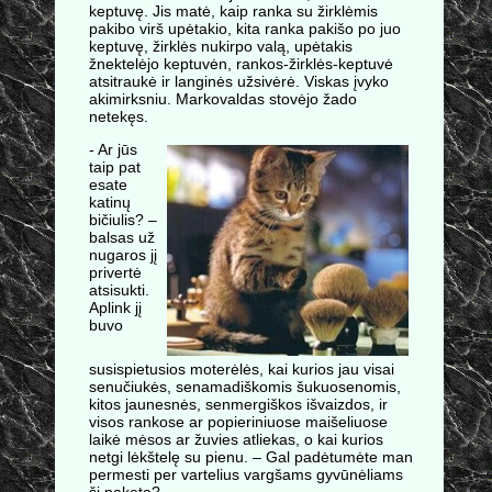
keptuvę. Jis matė, kaip ranka su žirklėmis
pakibo virš upėtakio, kita ranka pakišo po juo
keptuvę, žirklės nukirpo valą, upėtakis
žnektelėjo keptuvėn, rankos-žirklės-keptuvė
atsitraukė ir langinės užsivėrė. Viskas įvyko
akimirksniu. Markovaldas stovėjo žado
netekęs.
- Ar jūs
taip pat
esate
katinų
bičiulis? –
balsas už
nugaros jį
privertė
atsisukti.
Aplink jį
buvo
susispietusios moterėlės, kai kurios jau visai
senučiukės, senamadiškomis šukuosenomis,
kitos jaunesnės, senmergiškos išvaizdos, ir
visos rankose ar popieriniuose maišeliuose
laikė mėsos ar žuvies atliekas, o kai kurios
netgi lėkštelę su pienu. – Gal padėtumėte man
permesti per vartelius vargšams gyvūnėliams