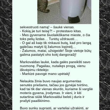
sekvestruoti namą! – šaukė vienas.
- Kokią jie turi teisę?! – protestavo kitas.
- Mes gyvename šiuolaikiškame mieste, o čia
toks pelių lizdas… Turėtų uždrausti…
- O gal aš kaip tik rinkausi butą, kad pro langą
galėčiau matyti šį žalumos lopinėlį…
- Žalumos, matai, užsigeidė! Šioje vietoje būtų
galima pastatyti oho kokį dangoraižį!
Markovaldas laukė, kada galės pareikšti savo
nuomonę. Pagaliau, nutaikęs progą, vienu
iškvėpimu riktelėjo:
- Markizė pavogė mano upėtakį!
Nelaukta žinia buvo naujas argumentas
senutės priešams, tačiau jos gynėjai tvirtino,
kad tai tik dar vienas skurdo, kuriame ši vargšė
moteris gyvena, įrodymas. Ir vieni, ir kiti
sutartinai siūlė Markovaldui belsti į duris ir
prašyti paaiškinimo.
Buvo sunku suprasti, ar varteliai užrakinti, ar