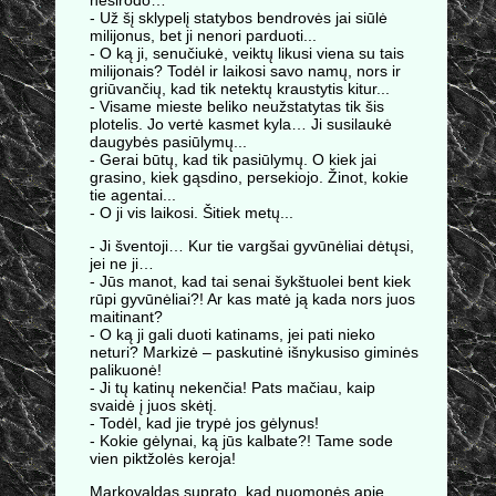
nesirodo…
- Už šį sklypelį statybos bendrovės jai siūlė
milijonus, bet ji nenori parduoti...
- O ką ji, senučiukė, veiktų likusi viena su tais
milijonais? Todėl ir laikosi savo namų, nors ir
griūvančių, kad tik netektų kraustytis kitur...
- Visame mieste beliko neužstatytas tik šis
plotelis. Jo vertė kasmet kyla… Ji susilaukė
daugybės pasiūlymų...
- Gerai būtų, kad tik pasiūlymų. O kiek jai
grasino, kiek gąsdino, persekiojo. Žinot, kokie
tie agentai...
- O ji vis laikosi. Šitiek metų...
- Ji šventoji… Kur tie vargšai gyvūnėliai dėtųsi,
jei ne ji…
- Jūs manot, kad tai senai šykštuolei bent kiek
rūpi gyvūnėliai?! Ar kas matė ją kada nors juos
maitinant?
- O ką ji gali duoti katinams, jei pati nieko
neturi? Markizė – paskutinė išnykusiso giminės
palikuonė!
- Ji tų katinų nekenčia! Pats mačiau, kaip
svaidė į juos skėtį.
- Todėl, kad jie trypė jos gėlynus!
- Kokie gėlynai, ką jūs kalbate?! Tame sode
vien piktžolės keroja!
Markovaldas suprato, kad nuomonės apie