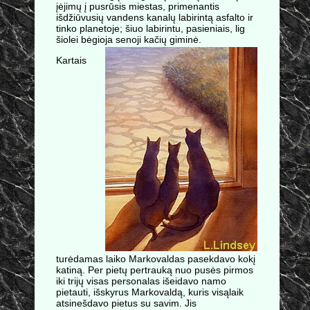
įėjimų į pusrūsis miestas, primenantis
išdžiūvusių vandens kanalų labirintą asfalto ir
tinko planetoje; šiuo labirintu, pasieniais, lig
šiolei bėgioja senoji kačių giminė.
Kartais
turėdamas laiko Markovaldas pasekdavo kokį
katiną. Per pietų pertrauką nuo pusės pirmos
iki trijų visas personalas išeidavo namo
pietauti, išskyrus Markovaldą, kuris visąlaik
atsinešdavo pietus su savim. Jis