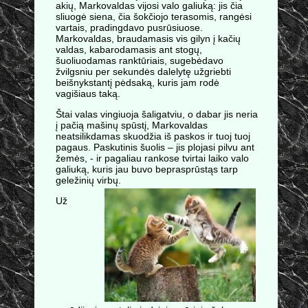
akių, Markovaldas vijosi valo galiuką: jis čia
sliuogė siena, čia šokčiojo terasomis, rangėsi
vartais, pradingdavo pusrūsiuose.
Markovaldas, braudamasis vis gilyn į kačių
valdas, kabarodamasis ant stogų,
šuoliuodamas ranktūriais, sugebėdavo
žvilgsniu per sekundės dalelytę užgriebti
beišnykstantį pėdsaką, kuris jam rodė
vagišiaus taką.
Štai valas vingiuoja šaligatviu, o dabar jis neria
į pačią mašinų spūstį, Markovaldas
neatsilikdamas skuodžia iš paskos ir tuoj tuoj
pagaus. Paskutinis šuolis – jis plojasi pilvu ant
žemės, - ir pagaliau rankose tvirtai laiko valo
galiuką, kuris jau buvo beprasprūstąs tarp
geležinių virbų.
Už