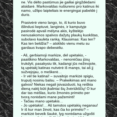
ne. Vis dėlto pastūmus jie gailiai girgždėdami
atsidarė. Markovaldas nušiureno pro katinus iki
namo, užlipo laipteliais ie energingai pabeldė į
duris.
Prasivėrė vieno lango, to, iš kurio buvo
išlindusi keptuvė, langinės, ir kamputyje
pasirodė apvali mėlyna akis, kyštelėjo
nenusakomos spalvos dažytų plaukų kuokštas,
subolavo kaulėta ranką. Klausimas: Kas ten?
Kas ten beldžia? – atsklido vienu metu su
gardaus kvapo debesėliu.
- Aš, gerbiamoji markize, dėl upėtakio, -
paaiškino Markovaldas, - nenorėčiau jūsų
trukdyti, pasakysiu tik, kadangi jūs nežinojote,
tą upėtakį katinas nutvėrė iš manęs, tai aš jį
sužvejojau, o meškerė…
- Ir vėl tie katinai! – suvaitojo markizė spigiu,
truputį nosiniu balsu. – Prakeikimas ant mano
galvos! Niekas negali įsivaizduoti, ką reiškia
dieną naktį būti įkalintai šių žvėriūkščių! O kur
dar tas mėšlas, kurio žmonės primėto per
tvorą norėdami mane pažeminti!
- Tačiau mano upėtakis…
- Jo upėtakis!… Aš tamstos upėtakių neganau!
Ir iš kur man žinoti, kas čia ko primėto? –
markizė beveik šaukė, lyg norėdama užgošti