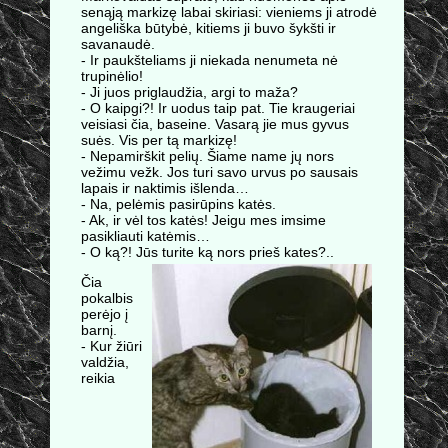
senąją markizę labai skiriasi: vieniems ji atrodė
angeliška būtybė, kitiems ji buvo šykšti ir
savanaudė.
- Ir paukšteliams ji niekada nenumeta nė
trupinėlio!
- Ji juos priglaudžia, argi to maža?
- O kaipgi?! Ir uodus taip pat. Tie kraugeriai
veisiasi čia, baseine. Vasarą jie mus gyvus
suės. Vis per tą markizę!
- Nepamirškit pelių. Šiame name jų nors
vežimu vežk. Jos turi savo urvus po sausais
lapais ir naktimis išlenda…
- Na, pelėmis pasirūpins katės.
- Ak, ir vėl tos katės! Jeigu mes imsime
pasikliauti katėmis…
- O ką?! Jūs turite ką nors prieš kates?..
Čia
pokalbis
perėjo į
barnį.
- Kur žiūri
valdžia,
reikia