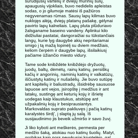
surūdijusių vartelių ir dviejų mūrinių šulų,
apaugusių vijokliais, buvo nedidelis apleistas
sodas, o jo gilumoje matėsi iš pažiūros
negyvenamas rūmas. Sausų lapų kilimas buvo
nuklojęs alėją, dviejų platanų pašakę, gėlynai
pavirto lapų kalneliais. Lapų pluta plūduriavo
žalsganame baseino vandeny. Aplinkui kilo
didžiuliai pastatai, dangoraižiai su tūkstančiais
langų, kurie lyg daugybė akių nepritariamai
smigo į tą mažą lopinėlį su dviem medžiais,
keliom čerpėm ir daugybe lapų, išsilaikiusį
pačiame ūžiančio miesto vidury.
Tame sode knibždėte knibždėjo dryžuotų,
juodų, baltų, dėmėtų, rainų katinų, persiškų
kačių ir angorinių, naminių katinų ir valkatūzų,
iščiustytų katinų ir nušašėlių. Jie buvo sutūpę
ant kapitelių ir baliustradų, išsidrėbę sausuose
lapuose ant vejos, įsiropštę į medžius ir ant
latakų, sustingę ant keturių kojų ir išrietę
uodegas kaip klaustukus, atsitūpę ant
užpakalinių kojų ir besiprausiantys.
Markovaldas suprato pakliuvęs į pačią katinų
karalystės širdį', į slaptą jų salą. Iš
susijaudinimo jis beveik užmiršo ir savo žuvį.
Ji liko kyboti ant meškerės, permesta per
medžio šaką, atokiau nuo katinų šuolių. Matyt,
grobikas kaip nors nevykusiai kryptelėjo, gal