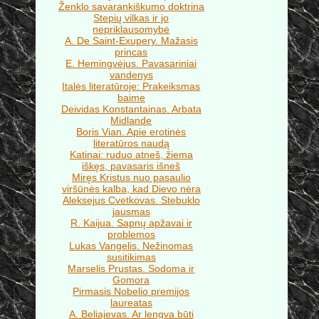
Ženklo savarankiškumo doktrina
Stepių vilkas ir jo
nepriklausomybė
A. De Saint-Exupery. Mažasis
princas
E. Hemingvėjus. Pavasariniai
vandenys
Italės literatūroje: Prakeiksmas
baime
Deividas Konstantainas. Arbata
Midlande
Boris Vian. Apie erotinės
literatūros naudą
Katinai: ruduo atneš, žiema
iškęs, pavasaris išneš
Miręs Kristus nuo pasaulio
viršūnės kalba, kad Dievo nėra
Aleksejus Cvetkovas. Stebuklo
jausmas
R. Kaijua. Sapnų apžavai ir
problemos
Lukas Vangelis. Nežinomas
susitikimas
Marselis Prustas. Sodoma ir
Gomora
Pirmasis Nobelio premijos
laureatas
A. Beliajevas. Ar lengva būti