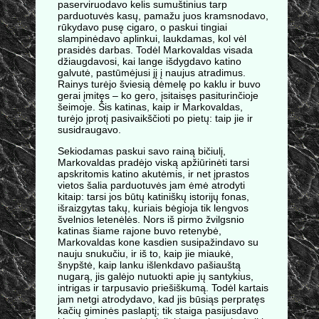
paserviruodavo kelis sumuštinius tarp
parduotuvės kasų, pamažu juos kramsnodavo,
rūkydavo pusę cigaro, o paskui tingiai
slampinėdavo aplinkui, laukdamas, kol vėl
prasidės darbas. Todėl Markovaldas visada
džiaugdavosi, kai lange išdygdavo katino
galvutė, pastūmėjusi jį į naujus atradimus.
Rainys turėjo šviesią dėmelę po kaklu ir buvo
gerai įmitęs – ko gero, įsitaisęs pasiturinčioje
šeimoje. Šis katinas, kaip ir Markovaldas,
turėjo įprotį pasivaikščioti po pietų: taip jie ir
susidraugavo.
Sekiodamas paskui savo rainą bičiulį,
Markovaldas pradėjo viską apžiūrinėti tarsi
apskritomis katino akutėmis, ir net įprastos
vietos šalia parduotuvės jam ėmė atrodyti
kitaip: tarsi jos būtų katiniškų istorijų fonas,
išraizgytas takų, kuriais bėgioja tik lengvos
švelnios letenėlės. Nors iš pirmo žvilgsnio
katinas šiame rajone buvo retenybė,
Markovaldas kone kasdien susipažindavo su
nauju snukučiu, ir iš to, kaip jie miaukė,
šnypštė, kaip lanku išlenkdavo pašiauštą
nugarą, jis galėjo nutuokti apie jų santykius,
intrigas ir tarpusavio priešiškumą. Todėl kartais
jam netgi atrodydavo, kad jis būsiąs perpratęs
kačių giminės paslaptį; tik staiga pasijusdavo