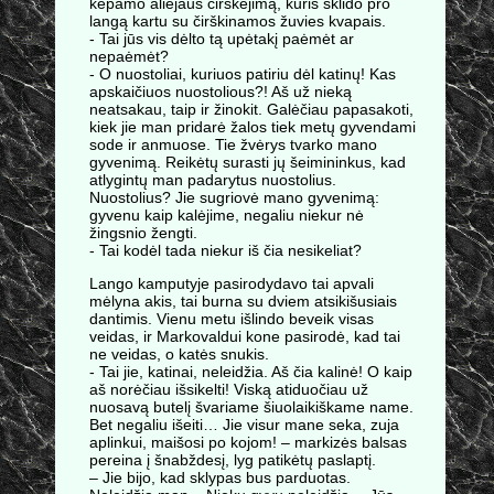
kepamo aliejaus čirškėjimą, kuris sklido pro
langą kartu su čirškinamos žuvies kvapais.
- Tai jūs vis dėlto tą upėtakį paėmėt ar
nepaėmėt?
- O nuostoliai, kuriuos patiriu dėl katinų! Kas
apskaičiuos nuostolious?! Aš už nieką
neatsakau, taip ir žinokit. Galėčiau papasakoti,
kiek jie man pridarė žalos tiek metų gyvendami
sode ir anmuose. Tie žvėrys tvarko mano
gyvenimą. Reikėtų surasti jų šeimininkus, kad
atlygintų man padarytus nuostolius.
Nuostolius? Jie sugriovė mano gyvenimą:
gyvenu kaip kalėjime, negaliu niekur nė
žingsnio žengti.
- Tai kodėl tada niekur iš čia nesikeliat?
Lango kamputyje pasirodydavo tai apvali
mėlyna akis, tai burna su dviem atsikišusiais
dantimis. Vienu metu išlindo beveik visas
veidas, ir Markovaldui kone pasirodė, kad tai
ne veidas, o katės snukis.
- Tai jie, katinai, neleidžia. Aš čia kalinė! O kaip
aš norėčiau išsikelti! Viską atiduočiau už
nuosavą butelį švariame šiuolaikiškame name.
Bet negaliu išeiti… Jie visur mane seka, zuja
aplinkui, maišosi po kojom! – markizės balsas
pereina į šnabždesį, lyg patikėtų paslaptį.
– Jie bijo, kad sklypas bus parduotas.