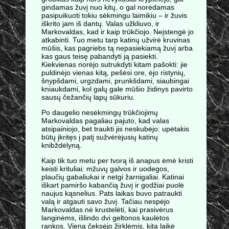
gindamas žuvį nuo kitų, o gal norėdamas
pasipuikuoti tokiu sėkmingu laimikiu – ir žuvis
iškrito jam iš dantų. Valas užkliuvo, ir
Markovaldas, kad ir kaip trūkčiojo. Neįstengė jo
atkabinti. Tuo metu tarp katinų užvirė kruvinas
mūšis, kas pagriebs tą nepasiekiamą žuvį arba
kas gaus teisę pabandyti ją pasiekti.
Kiekvienas norėjo sutrukdyti kitam pašokti: jie
puldinėjo vienas kitą, pešėsi ore, ėjo ristynių,
šnypšdami, urgzdami, prunkšdami, siaubingai
kniaukdami, kol galų gale mūšio židinys pavirto
sausų čežančių lapų sūkuriu.
Po daugelio nesėkmingų trūkčiojimų
Markovaldas pagaliau pajuto, kad valas
atsipainiojo, bet traukti jis neskubėjo: upėtakis
būtų įkritęs į patį sužvėrėjusių katinų
knibždėlyną.
Kaip tik tuo metu per tvorą iš anapus ėmė kristi
keisti krituliai: mžuvų galvos ir uodegos,
plaučių gabaliukai ir netgi žarnigaliai. Katinai
iškart pamiršo kabančią žuvį ir godžiai puolė
naujus kąsnelius. Pats laikas buvo patraukti
valą ir atgauti savo žuvį. Tačiau nespėjo
Markovaldas nė krustelėti, kai prasivėrus
langinėms, išlindo dvi geltonos kaulėtos
rankos. Viena čeksėjo žirklėmis, kita laikė