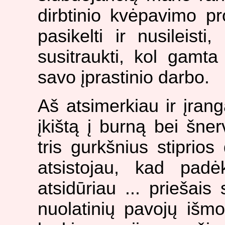
dirbtinio kvėpavimo p
pasikelti ir nusileisti
susitraukti, kol gamta 
savo įprastinio darbo.
Aš atsimerkiau ir įran
įkištą į burną bei šner
tris gurkšnius stiprio
atsistojau, kad padė
atsidūriau ... priešais
nuolatinių pavojų išm