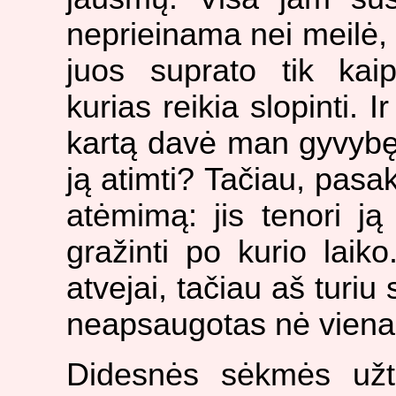
neprieinama nei meilė, 
juos suprato tik kai
kurias reikia slopinti. 
kartą davė man gyvybę, 
ją atimti? Tačiau, pasa
atėmimą: jis tenori ją
gražinti po kurio laiko
atvejai, tačiau aš turiu 
neapsaugotas nė vien
Didesnės sėkmės užtik