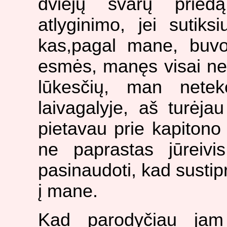
dviejų svarų pried
atlyginimo, jei sutiks
kas,pagal mane, buvo
esmės, manęs visai ner
lūkesčių, man netek
laivagalyje, aš turėja
pietavau prie kapitono 
ne paprastas jūreivi
pasinaudoti, kad sustip
į mane.
Kad parodyčiau jam 