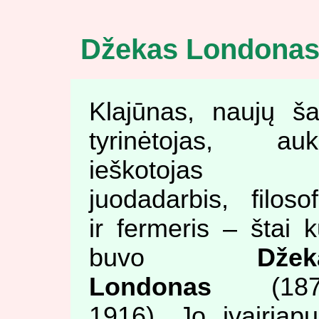
Džekas Londonas.
Klajūnas, naujų ša
tyrinėtojas, auk
ieškotojas 
juodadarbis, filoso
ir fermeris – štai 
buvo
Džek
Londonas
(187
1916). Jo įvairiap