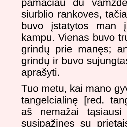
pamačiau du vamzdel
siurblio rankoves, tači
buvo įstatytos man į
kampu. Vienas buvo tru
grindų prie manęs; an
grindų ir buvo sujungta
aprašyti.
Tuo metu, kai mano gy
tangelcialinę [
red. ta
aš nemažai tąsiausi
susipažinęs su prietais