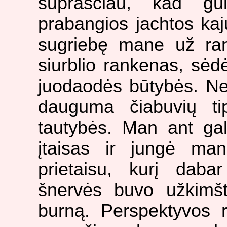
suprasčiau, kad gu
prabangios jachtos kaju
sugriebę mane už ran
siurblio rankenas, sėdė
juodaodės būtybės. Ne
dauguma čiabuvių tip
tautybės. Man ant ga
įtaisas ir jungė ma
prietaisu, kurį dab
šnervės buvo užkimšt
burną. Perspektyvos r