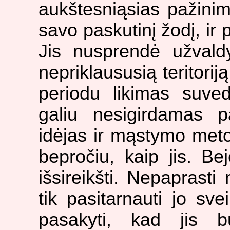
aukštesniąsias pažinim
savo paskutinį žodį, ir
Jis nusprendė užvaldy
nepriklaususią teritoriją
periodu likimas suv
galiu nesigirdamas p
idėjas ir mąstymo meto
bepročiu, kaip jis. Bej
išsireikšti. Nepaprasti
tik pasitarnauti jo sve
pasakyti, kad jis b