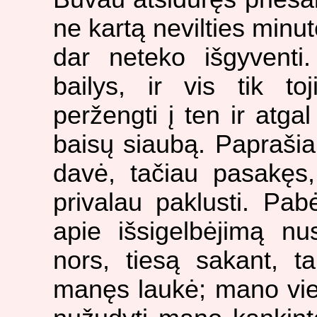
ne kartą nevilties minu
dar neteko išgyventi.
bailys, ir vis tik t
peržengti į ten ir atga
baisų siaubą. Paprašia
davė, tačiau pasakęs,
privalau paklusti. Pa
apie išsigelbėjimą nus
nors, tiesą sakant, t
manęs laukė; mano vien