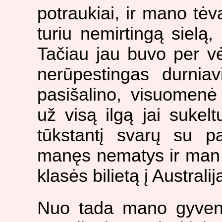
potraukiai, ir mano tėv
turiu nemirtingą sielą,
Tačiau jau buvo per vė
nerūpestingas durnia
pasišalino, visuomen
už visą ilgą jai sukelt
tūkstantį svarų su p
manęs nematys ir man 
klasės bilietą į Australij
Nuo tada mano gyven