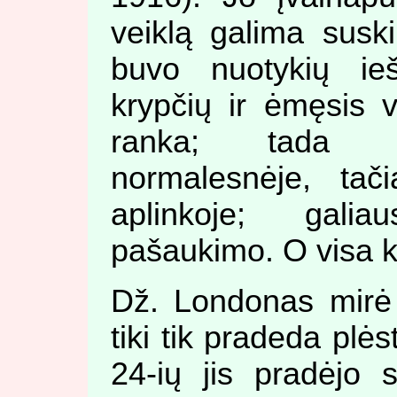
veiklą galima suskir
buvo nuotykių ieš
krypčių ir ėmęsis 
ranka; tada ka
normalesnėje, tači
aplinkoje; galiau
pašaukimo. O visa ki
Dž. Londonas mirė 
tiki tik pradeda plės
24-ių jis pradėjo s