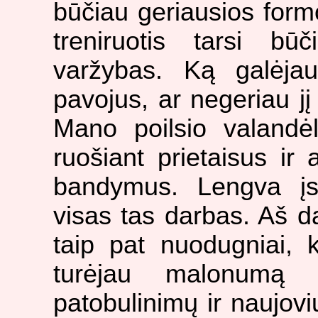
būčiau geriausios formo
treniruotis tarsi bū
varžybas. Ką galėja
pavojus, ar negeriau jį
Mano poilsio valandė
ruošiant prietaisus ir 
bandymus. Lengva įsi
visas tas darbas. Aš 
taip pat nuodugniai, k
turėjau malonumą s
patobulinimų ir naujov