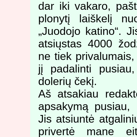
dar iki vakaro, paš
plonytį laiškelį 
„Juodojo katino“. 
atsiųstas 4000 žod
ne tiek privalumais, k
jį padalinti pusiau,
dolerių čekį.
Aš atsakiau redaktor
apsakymą pusiau, k
Jis atsiuntė atgalin
privertė mane eit