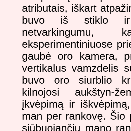
atributais, iškart atpaž
buvo iš stiklo ir 
netvarkingumu, 
eksperimentiniuose pri
gaubė oro kamera, pri
vertikalus vamzdelis su
buvo oro siurblio k
kilnojosi aukštyn-ž
įkvėpimą ir iškvėpim
man per rankovę. Šio pr
siūbuojančių mano ran