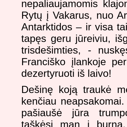
nepaliaujamomis klajo
Rytų į Vakarus, nuo Ar
Antarktidos – ir visa ta
tapęs geru jūreiviu, iš
trisdešimties, - nusk
Franciško įlankoje p
dezertyruoti iš laivo!
Dešinę koją traukė mė
kenčiau neapsakomai. L
pašiaušė jūra trump
taškėsi man į burną,