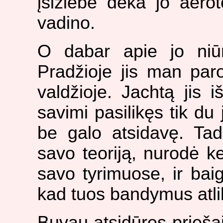
įsižiebė dėka jo aerote
vadino.
O dabar apie jo niū
Pradžioje jis man paro
valdžioje. Jachtą jis 
savimi pasilikęs tik du
be galo atsidavę. Tad
savo teoriją, nurodė ke
savo tyrimuose, ir baig
kad tuos bandymus atli
Buvau atsidūręs priešai