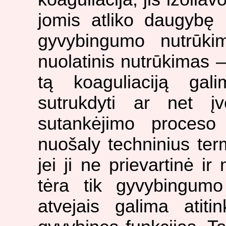
jomis atliko daugybę
gyvybingumo nutrūki
nuolatinis nutrūkimas –
tą koaguliaciją galim
sutrukdyti ar net įve
sutankėjimo proceso
nuošaly techninius term
jei ji ne prievartinė i
tėra tik gyvybingumo
atvejais galima atiti