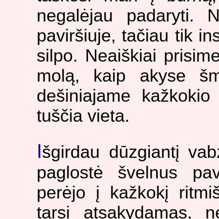
negalėjau padaryti. 
paviršiuje, tačiau tik i
silpo. Neaiškiai prisi
molą, kaip akyse šmė
dešiniajame kažkokio 
tuščia vieta.
I
šgirdau dūzgiantį vab
paglostė švelnus pa
perėjo į kažkokį ritm
tarsi atsakydamas, ne