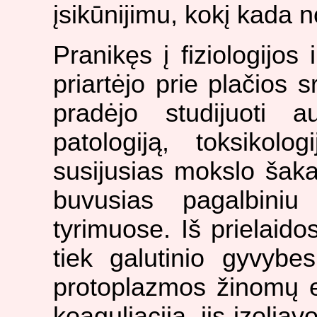
įsikūnijimu, kokį kada
Pranikęs į fiziologijos 
priartėjo prie plačios sr
pradėjo studijuoti a
patologiją, toksikol
susijusias mokslo šaka
buvusias pagalbiniu 
tyrimuose. Iš prielaidos
tiek galutinio gyvybe
protoplazmos žinomų e
koaguliacija, jis izolia