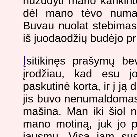
nužudyti mano kankintoj
dėl mano tėvo numat
Buvau nuolat stebimas
iš juodaodžių budėjo p
Į
sitikinęs prašymų bev
įrodžiau, kad esu 
paskutinė korta, ir į ją 
jis buvo nenumaldomas;
mašina. Man iki šiol ne
mano motiną, juk jo p
jausmų. Visa jam sus