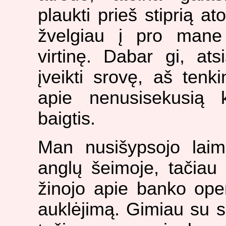
plaukti prieš stiprią a
žvelgiau į pro mane 
virtinę. Dabar gi, at
įveikti srovę, aš tenk
apie nenusisekusią k
baigtis.
Man nusišypsojo laimė
anglų šeimoje, tačiau
žinojo apie banko oper
auklėjimą. Gimiau su si