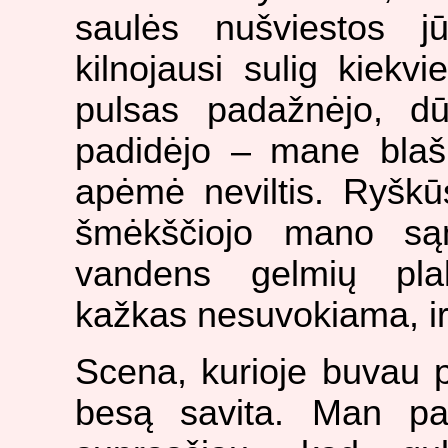
saulės nušviestos j
kilnojausi sulig kiekv
pulsas padažnėjo, dū
padidėjo – mane blaš
apėmė neviltis. Ryškūs
šmėkščiojo mano są
vandens gelmių plak
kažkas nesuvokiama, i
Scena, kurioje buvau p
besą savita. Man pa