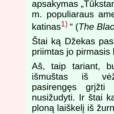
apsakymas „Tūkstant
m. populiaraus ame
1)
katinas
“ (
The Blac
Štai ką Džekas pasa
priimtas jo pirmasis 
Aš, taip tariant, b
išmuštas iš vė
pasirengęs grįžti
nusižudyti. Ir štai 
ploną laiškelį iš žu