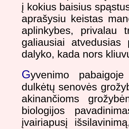
į kokius baisius spąstu
aprašysiu keistas ma
aplinkybes, privalau t
galiausiai atvedusias 
dalyko, kada nors kliuv
G
yvenimo pabaigoje
dulkėtų senovės grožybi
akinančioms grožybė
biologijos pavadinim
įvairiapusį išsilavinim