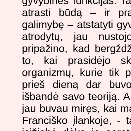
gyvybines funkcijas. Ta
atrasti būdą – ir pra
galimybę – atstatyti g
atrodytų, jau nusto
pripažino, kad bergž
to, kai prasidėjo s
organizmų, kurie tik p
prieš dieną dar buv
išbandė savo teoriją. A
jau buvau miręs, kai m
Franciško įlankoje, - t