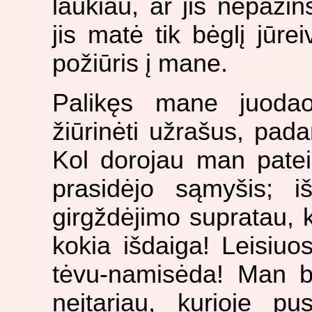
laukiau, ar jis nepaž
jis matė tik bėglį jūre
požiūris į mane.
Palikęs mane juodaod
žiūrinėti užrašus, pad
Kol dorojau man patei
prasidėjo sąmyšis; i
girgždėjimo supratau, k
kokia išdaiga! Leisiu
tėvu-namisėda! Man b
neįtariau, kurioje p