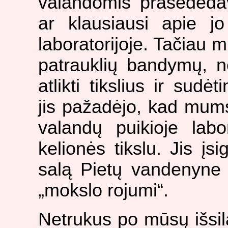
valandomis prasėdėdav
ar klausiausi apie j
laboratorijoje. Tačiau 
patrauklių bandymų, n
atlikti tikslius ir sud
jis pažadėjo, kad mums
valandų puikioje labo
kelionės tikslu. Jis į
salą Pietų vandenyne i
„mokslo rojumi“.
Netrukus po mūsų išsila