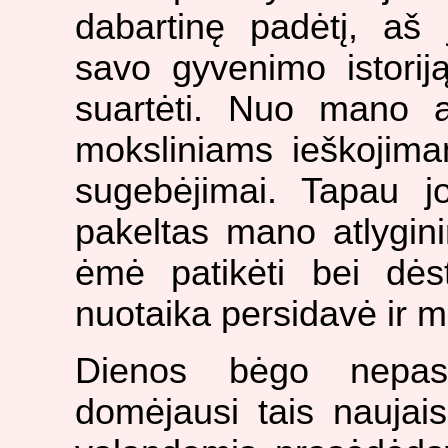
dabartinę padėtį, a
savo gyvenimo istorij
suartėti. Nuo mano a
moksliniams ieškojim
sugebėjimai. Tapau j
pakeltas mano atlygini
ėmė patikėti bei dėst
nuotaika persidavė ir 
Dienos bėgo nepast
domėjausi tais naujais