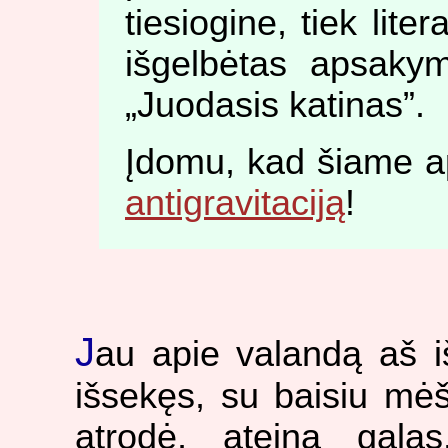
tiesiogine, tiek lit
išgelbėtas apsakym
„Juodasis katinas”.
Įdomu, kad šiame a
antigravitaciją
!
J
au apie valandą aš i
išsekęs, su baisiu mėšl
atrodė, ateina gala