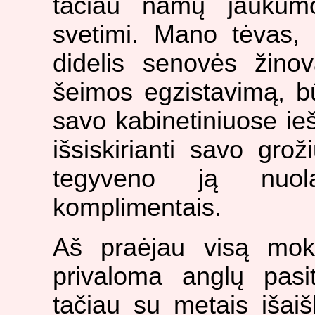
tačiau namų jaukumo
svetimi. Mano tėvas, 
didelis senovės žino
šeimos egzistavimą, 
savo kabinetiniuose ie
išsiskirianti savo grož
tegyveno ją nuola
komplimentais.
Aš praėjau visą mok
privaloma anglų pasit
tačiau su metais išaiš