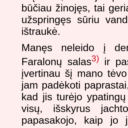
būčiau žinojęs, tai ger
užspringęs sūriu vand
ištraukė.
Manęs neleido į den
3)
Faralonų salas
ir pa
įvertinau šį mano tėv
jam padėkoti paprastai, 
kad jis turėjo ypating
visų, išskyrus jach
papasakojo, kaip jo j