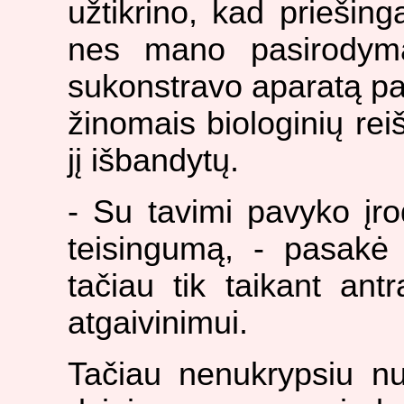
užtikrino, kad priešinga
nes mano pasirodyma
sukonstravo aparatą patv
žinomais biologinių reiš
jį išbandytų.
- Su tavimi pavyko įrod
teisingumą, - pasakė j
tačiau tik taikant antr
atgaivinimui.
Tačiau nenukrypsiu nu