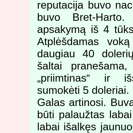
reputacija buvo naci
buvo Bret-Harto.
apsakymą iš 4 tūks
Atplėšdamas voką 
daugiau 40 doleri
šaltai pranešama
„priimtinas“ ir 
sumokėti 5 doleriai.
Galas artinosi. Buva
būti palaužtas labai
labai išalkęs jaunuol