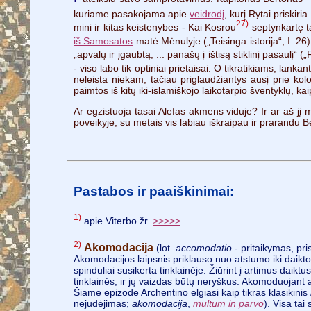
kuriame pasakojama apie
veidrodį
, kurį Rytai priskiri
27)
mini ir kitas keistenybes - Kai Kosrou
septynkartę t
iš Samosatos
matė Mėnulyje („Teisinga istorija“, I: 26)
„apvalų ir įgaubtą, ... panašų į ištisą stiklinį pasaulį“ (
- viso labo tik optiniai prietaisai. O tikratikiams, lan
neleista niekam, tačiau priglaudžiantys ausį prie k
paimtos iš kitų iki-islamiškojo laikotarpio šventyklų, ka
Ar egzistuoja tasai Alefas akmens viduje? Ir ar aš jį
poveikyje, su metais vis labiau iškraipau ir prarandu 
Pastabos ir paaiškinimai:
1)
apie Viterbo žr.
>>>>>
2)
Akomodacija
(lot.
accomodatio
- pritaikymas, pri
Akomodacijos laipsnis priklauso nuo atstumo iki daikto
spinduliai susikerta tinklainėje. Žiūrint į artimus daikt
tinklainės, ir jų vaizdas būtų neryškus. Akomoduojant a
Šiame epizode Archentino elgiasi kaip tikras klasikinis
nejudėjimas;
akomodacija
,
multum in parvo
). Visa tai