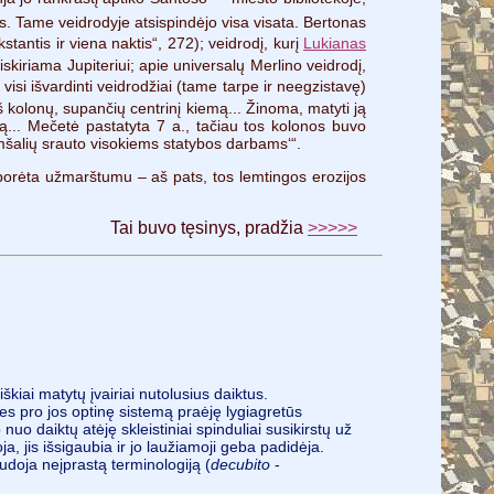
s. Tame veidrodyje atsispindėjo visa visata. Bertonas
antis ir viena naktis“, 272); veidrodį, kurį
Lukianas
skiriama Jupiteriui; apie universalų Merlino veidrodį,
au visi išvardinti veidrodžiai (tame tarpe ir neegzistavę)
š kolonų, supančių centrinį kiemą... Žinoma, matyti ją
ą... Mečetė pastatyta 7 a., tačiau tos kolonos buvo
imšalių srauto visokiems statybos darbams‘“.
 porėta užmarštumu – aš pats, tos lemtingos erozijos
Tai buvo
tęsinys, pradžia
>>>>>
škiai matytų įvairiai nutolusius daiktus.
nes pro jos optinę sistemą praėję lygiagretūs
 nuo daiktų atėję skleistiniai spinduliai susikirstų už
a, jis išsigaubia ir jo laužiamoji geba padidėja.
audoja neįprastą terminologiją (
decubito
-