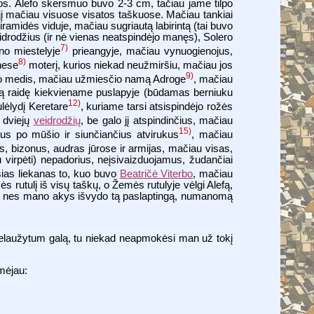
os. Alefo skersmuo buvo 2-3 cm, tačiau jame tilpo
 jį mačiau visuose visatos taškuose. Mačiau tankiai
ramidės viduje, mačiau sugriautą labirintą (tai buvo
idrodžius (ir nė vienas neatspindėjo manęs), Solero
7)
o miestelyje
prieangyje, mačiau vynuogienojus,
8)
nese
moterį, kurios niekad neužmiršiu, mačiau jos
9)
vėjo medis, mačiau užmiesčio namą Adroge
, mačiau
ną raidę kiekviename puslapyje (būdamas berniuku
12)
ulėlydį Keretare
, kuriame tarsi atsispindėjo rožės
 dviejų
veidrodžių
, be galo jį atspindinčius, mačiau
15)
ius po mūšio ir siunčiančius atvirukus
, mačiau
, bizonus, audras jūrose ir armijas, mačiau visas,
 virpėti) nepadorius, neįsivaizduojamus, žudančiai
sias liekanas to, kuo buvo
Beatričė Viterbo
, mačiau
 rutulį iš visų taškų, o Žemės rutulyje vėlgi Alefą,
iau, nes mano akys išvydo tą paslaptingą, numanomą
k belaužytum galą, tu niekad neapmokėsi man už tokį
rmėjau: