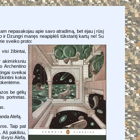
kam nepasakojau apie savo atradimą, bet ėjau į rūsį
no ir Dzungri manęs neapiplėš tūkstantį kartų ne! Su
ie sveiko proto:
visi žibintai,
r akimirksniu
lo Archentino
tingai sveikai
kintini kokia
eapkentėme.
azos be gėlių
ės portretas.
as.
anda Alefą.
aros. Taip pat
. Aš pakilsiu,
išvysi Alefą.