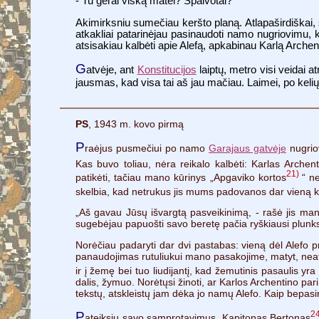
- Tu gerai viską matei? Spalvotai?
Akimirksniu sumečiau keršto planą. Atlapaširdiškai, 
atkakliai patarinėjau pasinaudoti namo nugriovimu, ka
atsisakiau kalbėti apie Alefą, apkabinau Karlą Arche
G
atvėje, ant
Konstitucijos
laiptų, metro visi veidai
jausmas, kad visa tai aš jau mačiau. Laimei, po keli
PS
, 1943 m. kovo pirmą
P
raėjus pusmečiui po namo
Garajaus gatvėje
nugriov
Kas buvo toliau, nėra reikalo kalbėti: Karlas Archent
21)
patikėti, tačiau mano kūrinys „Apgaviko kortos
“ n
skelbia, kad netrukus jis mums padovanos dar vieną k
„Aš gavau Jūsų išvargtą pasveikinimą, - rašė jis man.
sugebėjau papuošti savo beretę pačia ryškiausi plunksn
Norėčiau padaryti dar dvi pastabas: vieną dėl Alefo pr
panaudojimas rutuliukui mano pasakojime, matyt, neats
ir į žemę bei tuo liudijantį, kad žemutinis pasaulis yra
dalis, žymuo. Norėtųsi žinoti, ar Karlos Archentino par
tekstų, atskleistų jam dėka jo namų Alefo. Kaip bepasir
P
2
ateiksiu savo samprotavimus. Kapitonas Bertonas