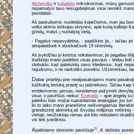
Alchemikų
ir
kabalistų
mikrokosmas, mūsų garsusis
nepamatysi tavo nesugebėjimas visai nereikš mano d
pavidalais.
Aš paskubomis nusileidau kopėčiomis, man jau buvo b
veltui akimis ieškojau skrynios, apie kurią kalbėjo K
grindų, matyt, į nustatytą vietą.
- Pagalvė nepavydėtina, - paaiškino jis, - tačiau je
atsipalaiduok ir atsiskaičiuok 19 skersinių.
Aš įvykdžiau jo keistus reikalavimus; jis pagaliau iš
išaiškėjo mano padėties visas pavojus – leidau būti 
stebuklo; kad pateisintų savo kliedesius, kad nepaa
nejudrumu, o ne narkotiko poveikiu. Užsimerkiau, tad
D
abar priartėju prie neatpasakojamo mano pasakoj
kažkokią bendrą praeitį su pašnekovu. Tačiau kaip k
emblemomis: persas, norėdamas pažymėti dievybę, kal
visur, o paviršius niekur;
Ezekielis
– apie angelą su k
pateikiu šias mažai suprantamas analogijas; jos turi
iki to laiko mano pranešime neišvengiamas literatūr
grandiozinę akimirką aš išvydau milijonus reiškinių –
vietoje, neužsikloja vienas ant kito nebūdami skaid
vis tiek įvardinsiu.
A
5)
patiniame skersinio paviršiuje
, iš dešinės pusės