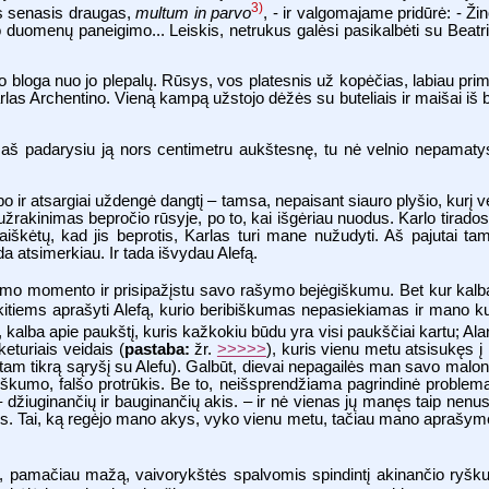
3)
 senasis draugas,
multum in parvo
, - ir valgomajame pridūrė: - Žin
uomenų paneigimo... Leiskis, netrukus galėsi pasikalbėti su Beatri
loga nuo jo plepalų. Rūsys, vos platesnis už kopėčias, labiau primi
arlas Archentino. Vieną kampą užstojo dėžės su buteliais ir maišai iš 
i aš padarysiu ją nors centimetru aukštesnę, tu nė velnio nepamatysi,
lipo ir atsargiai uždengė dangtį – tamsa, nepaisant siauro plyšio, kurį
užrakinimas bepročio rūsyje, po to, kai išgėriau nuodus. Karlo tirado
iškėtų, kad jis beprotis, Karlas turi mane nužudyti. Aš pajutai tam
a atsimerkiau. Ir tada išvydau Alefą.
imo momento ir prisipažįstu savo rašymo bejėgiškumu. Bet kur kalba
itiems aprašyti Alefą, kurio beribiškumas nepasiekiamas ir mano kuk
ba apie paukštį, kuris kažkokiu būdu yra visi paukščiai kartu; Ala
eturiais veidais (
pastaba:
žr.
>>>>>
), kuris vienu metu atsisukęs į
 tam tikrą sąryšį su Alefu). Galbūt, dievai nepagailės man savo malon
iškumo, falšo protrūkis. Be to, neišsprendžiama pagrindinė problema:
 džiuginančių ir bauginančių akis. – ir nė vienas jų manęs taip nenust
rūs. Tai, ką regėjo mano akys, vyko vienu metu, tačiau mano aprašym
, pamačiau mažą, vaivorykštės spalvomis spindintį akinančio ryškum