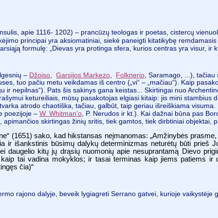
nsulis, apie 1116- 1202) – prancūzų teologas ir poetas, cistercų vienuoli
ėjimo principai yra aksiomatiniai, siekė paneigti kitatikybę remdamasi
iąją formulę: „Dievas yra protinga sfera, kurios centras yra visur, ir k
ilgesnių –
Džoiso
,
Garsijos Markezo
,
Folknerio
, Saramago, ...), tačia
uses, tuo pačiu metu veikdamas iš centro („vi“ – „mačiau“). Kaip pasako
tegu ir nepilnas“). Pats šis sakinys gana keistas... Skirtingai nuo Archen
rašymui ketureiliais, mūsų pasakotojas elgiasi kitaip: jis mini stambius 
 tvarka atrodo chaotiška, tačiau, galbūt, taip geriau išreiškiama visuma
je poezijoje –
W. Whitman‘o
, P. Nerudos ir kt.). Kai dažnai būna pas Bo
, apimančios skirtingas žinių sritis, tiek gamtos, tiek dirbtiniai objektai,
tane“ (1651) sako, kad hikstansas neįmanomas: „Amžinybės prasme, ji
alia ir išankstinis būsimų dalykų determinizmas neturėtų būti prieš
 daugelio kitų jų drąsių nuomonių apie nesuprantamą Dievo prigim
kaip tai vadina mokyklos; ir tasai terminas kaip jiems patiems ir 
ingęs čia)“
rmo rajono dalyje, beveik lygiagreti Serrano gatvei, kurioje vaikystėje