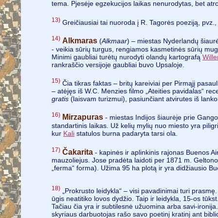
tema. Pjesėje egzekucijos laikas nenurodytas, bet atrod
13)
Greičiausiai tai nuoroda į R. Tagorės poeziją, pvz., e
14)
Alkmaras
(
Alkmaar
) – miestas Nyderlandų šiaurė
- veikia sūrių turgus, rengiamos kasmetinės sūrių mugė
Minimi gaubliai turėtų nurodyti olandų kartografą
Will
rankraščio versijoje gaubliai buvo Upsaloje.
15)
Čia tikras faktas – britų kareiviai per Pirmąjį pasau
– atėjęs iš W.C. Menzies filmo „Ateities pavidalas“ re
gratis
(laisvam turizmui), pasiunčiant atvirutes iš lank
16)
Mirzapuras
- miestas Indijos šiaurėje prie Gango u
standartinis laikas. Už kelių mylių nuo miesto yra pilig
kur
Kali
statulos burna padaryta tarsi ola.
17)
Čakarita
- kapinės ir aplinkinis rajonas Buenos Ai
mauzoliejus. Jose pradėta laidoti per 1871 m. Geltono
„ferma“ forma). Užima 95 ha plotą ir yra didžiausio Bu
18)
„Prokrusto leidykla“ – visi pavadinimai turi prasmę.
ūgis neatitiko lovos dydžio. Taip ir leidykla, 15-os tūks
Tačiau čia yra ir subtilesnė užuomina arba savi-ironij
skyriaus darbuotojas rašo savo poetinį kratinį ant bibl