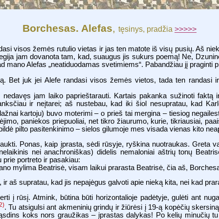
Borchesas. Alefas
,
tęsinys, pradžia
>>>>>
si visos žemės rutulio vietas ir jas ten matote iš visų pusių. Aš nie
rivilegija jam dovanota tam, kad, suaugus jis sukurs poemą! Ne, Dzuni
d mano Alefas „neatiduodamas svetimiems“. Pabandžiau jį praginti pr
otą. Bet juk jei Alefe randasi visos žemės vietos, tada ten randasi ir 
, nedavęs jam laiko paprieštarauti. Kartais pakanka sužinoti faktą i
 anksčiau ir neįtarei; aš nustebau, kad iki šiol nesupratau, kad Kar
 dažnai kartoju) buvo moterimi – o prieš tai mergina – tiesiog negailes
o, paniekos priepuoliai, net tikro žiaurumo, kurie, tikriausiai, paaiš
pildė pilto pasitenkinimo – sielos gilumoje mes visada vienas kito n
aukti. Ponas, kaip įprasta, sėdi rūsyje, ryškina nuotraukas. Greta v
nelaikinis nei anachroniškas) didelis nemaloniai aštrių tonų Beatris
rie portreto ir pasakiau:
mano mylima Beatrisė, visam laikui prarasta Beatrisė, čia aš, Borches
r aš supratau, kad jis nepajėgus galvoti apie nieką kita, nei kad prar
erti į rūsį. Atmink, būtina būti horizontalioje padėtyje, gulėti ant nug
2)
. Tu atsigulsi ant akmeninių grindų ir žiūrėsi į 19-ą kopėčių skersiną
išgąsdins koks nors graužikas – įprastas dalykas! Po kelių minučių tu 