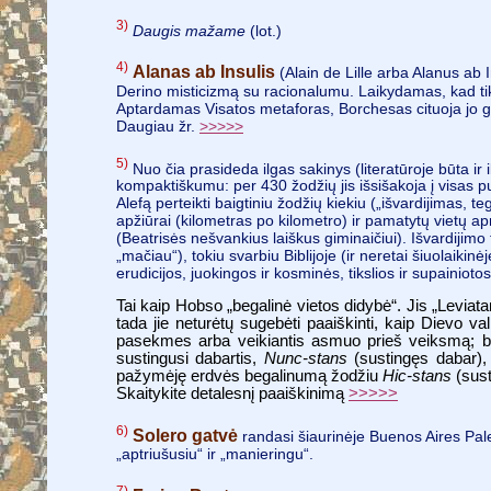
3)
Daugis mažame
(lot.)
4)
Alanas ab Insulis
(Alain de Lille arba Alanus ab I
Derino misticizmą su racionalumu. Laikydamas, kad tik
Aptardamas Visatos metaforas, Borchesas cituoja jo gars
Daugiau žr.
>>>>>
5)
Nuo čia prasideda ilgas sakinys (literatūroje būta ir 
kompaktiškumu: per 430 žodžių jis išsišakoja į visas p
Alefą perteikti baigtiniu žodžių kiekiu („išvardijimas, 
apžiūrai (kilometras po kilometro) ir pamatytų vietų ap
(Beatrisės nešvankius laiškus giminaičiui). Išvardijimo
„mačiau“), tokiu svarbiu Biblijoje (ir neretai šiuolaikinė
erudicijos, juokingos ir kosminės, tikslios ir supainiotos
Tai kaip Hobso „begalinė vietos didybė“. Jis „Levia
tada jie neturėtų sugebėti paaiškinti, kaip Dievo v
pasekmes arba veikiantis asmuo prieš veiksmą; bei
sustingusi dabartis,
Nunc-stans
(sustingęs dabar), 
pažymėję erdvės begalinumą žodžiu
Hic-stans
(sust
Skaitykite detalesnį paaiškinimą
>>>>>
6)
Solero gatvė
randasi šiaurinėje Buenos Aires Pale
„aptriušusiu“ ir „manieringu“.
7)