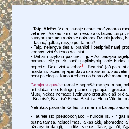
- Taip, Alefas.
Vieta, kurioje nesusimaišydamos randa
vėl ir vėl. Vaikas, žinoma, nesuprato, tačiau toji p
įstatymų sąvadu rankose daktaras Dzunis įrodys, ka
- Tačiau, galbūt, rūsyje per tamsu?
- Taip, nelengva tiesiai pranikti į besipriešinantį pr
lempos, visi šviesos šaltiniai.
- Dabar nuvyksiu pažiūrėti į jį. – Aš padėjau ragelį
pamatai eilę patvirtinančių aplinkybių, apie kurias
1)
beprotis. Beje, visi Viterbo
... Beatrisė (aš pats tai
mąstanti, tačiau ją apimdavo užmaršumo, susvetimėjim
nors patologija. Karlo Archentino beprotybė mane pri
Garajaus gatvėje
tarnaitė paprašė manęs truputį pal
ant dabar nereikalingo pianino šypsojosi (greičiau 
Mūsų niekas nematė; švelnumo protrūkyje aš priėjau p
- Beatrisė, Beatrisė Elena, Beatrisė Elena Viterbo, 
Netrukus pasirodė Karlas. Su manimi kalbėjo sausai, i
- Taurelę šio pseudokonjako, - nurodė jis, - ir gali n
būtina tamsa, nejudėjimas, laikas akių akomodacijai
uždarysiu dangtį, it tu liksi vienas. Tave, galbūt, 