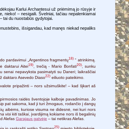
dėkojau Karlui Archantesui už priėmimą jo rūsyje ir
, nieko! – nesigaili. Švelniai, tačiau nepalenkiamai
– tai du nuostabūs gydytojai.
nenustebins, išsigandau, kad manęs niekad nepaliks
18)
eido pardavimui „Argentinos fragmentų
“ atrinkimą.
19)
20)
ė daktarui Aitei
, trečią - Mario Bonfati
; sunku
 senai nepavyksta pasimatyti su Daneri; laikraščiai
22)
už daktaro Asevedo Diaso
eiliuoto pateikimo.
alote pripažinti – nors užsimuškite! – kad šįkart aš
i pirmosios raidės šventojoje kalboje pavadinimas. Jo
ip pat sakoma, kad ji turi žmogaus, rodančio į dangų
ių aibėms, kuriose visuma ne didesnė, nei kuri nors
na visi kiti taškai
, įvardijimą kokiame nors iš begalinių
ad Alefas
Garajaus gatvėje
– tai netikras Alefas.
25)
ja jo rankraštį aptiko Santoso
miesto bibliotekoje,