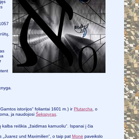
jęs
us
 1057
rūtų,
tas
sa
r
ūtent
knyga.
Gamtos istorijos“ foliantai 1601 m.) ir
Plutarchą
, o
noma, ja naudojosi
Šekspyras
.
 kalba reiškia „žaidimas kamuoliu“. Ispanai į čia
 „Juarez und Maximilien“, o taip pat
Monė
paveikslo