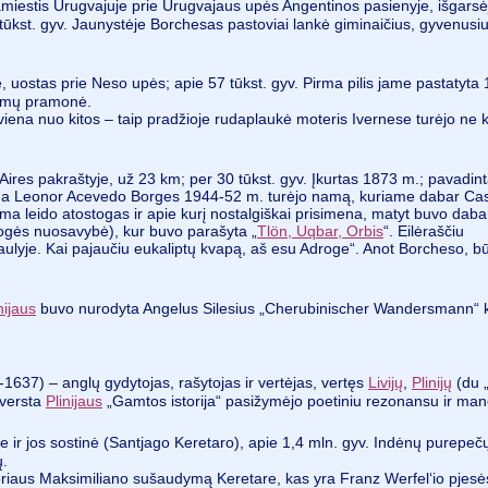
amiestis Urugvajuje prie Urugvajaus upės Angentinos pasienyje, išgarsė
ūkst. gyv. Jaunystėje Borchesas pastoviai lankė giminaičius, gyvenusi
je, uostas prie Neso upės; apie 57 tūkst. gyv. Pirma pilis jame pastatyta
yrimų pramonė.
viena nuo kitos – taip pradžioje rudaplaukė moteris Ivernese turėjo ne k
 Aires pakraštyje, už 23 km; per 30 tūkst. gyv. Įkurtas 1873 m.; pavadin
ina Leonor Acevedo Borges 1944-52 m. turėjo namą, kuriame dabar Ca
a leido atostogas ir apie kurį nostalgiškai prisimena, matyt buvo daba
drogės nuosavybė), kur buvo parašyta „
Tlön, Uqbar, Orbis
“. Eilėraščiu
aulyje. Kai pajaučiu eukaliptų kvapą, aš esu Adroge“. Anot Borcheso, b
nijaus
buvo nurodyta Angelus Silesius „Cherubinischer Wandersmann“ 
-1637) – anglų gydytojas, rašytojas ir vertėjas, vertęs
Livijų
,
Plinijų
(du „
šversta
Plinijaus
„Gamtos istorija“ pasižymėjo poetiniu rezonansu ir ma
je ir jos sostinė (Santjago Keretaro), apie 1,4 mln. gyv. Indėnų purepečų
ų.
riaus Maksimiliano sušaudymą Keretare, kas yra Franz Werfel‘io pjesės