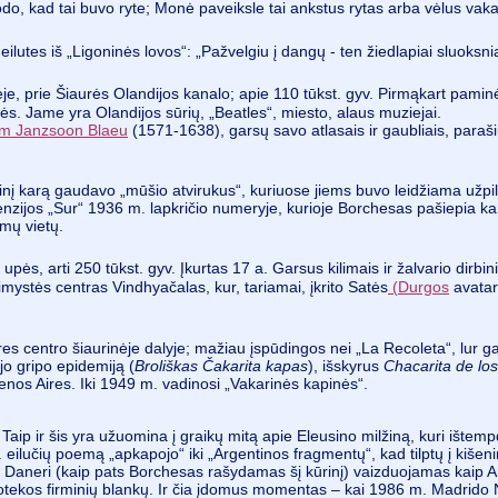
o, kad tai buvo ryte; Monė paveiksle tai ankstus rytas arba vėlus vakara
ilutes iš „Ligoninės lovos“: „Pažvelgiu į dangų - ten žiedlapiai sluoksniai
je, prie Šiaurės Olandijos kanalo; apie 110 tūkst. gyv. Pirmąkart pamin
s. Jame yra Olandijos sūrių, „Beatles“, miesto, alaus muziejai.
em Janzsoon Blaeu
(1571-1638), garsų savo atlasais ir gaubliais, paraš
linį karą gaudavo „mūšio atvirukus“, kuriuose jiems buvo leidžiama užpild
cenzijos „Sur“ 1936 m. lapkričio numeryje, kurioje Borchesas pašiepia ka
omų vietų.
pės, arti 250 tūkst. gyv. Įkurtas 17 a. Garsus kilimais ir žalvario dirbin
rimystės centras Vindhyačalas, kur, tariamai, įkrito Satės
(
Durgos
avataro
res centro šiaurinėje dalyje; mažiau įspūdingos nei „La Recoleta“, lur g
jo gripo epidemiją (
Broliškas Čakarita kapas
), išskyrus
Chacarita de los
enos Aires. Iki 1949 m. vadinosi „Vakarinės kapinės“.
 Taip ir šis yra užuomina į graikų mitą apie Eleusino milžiną, kuri ište
t. eilučių poemą „apkapojo“ iki „Argentinos fragmentų“, kad tilptų į kišeni
a. Daneri (kaip pats Borchesas rašydamas šį kūrinį) vaizduojamas kaip 
iotekos firminių blankų. Ir čia įdomus momentas – kai 1986 m. Madrido Nac