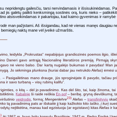
su nepridengtu gailesčiu, tarsi nervindamasis ir išsisukinėdamas. Pa
d jis galėtų palikti kenksmingą sostinės orą, kuris nieko – patikėkite
ntino atsisveikindamas ir pakartojau, kad kaimo gyvenimas ir ramybė 
 atrodė man pažįstami. Aš išsigandau, kad nė vienas manęs daugiau 
ų bemiegių naktų mane vėl įveikė užmarštis.
imo, leidykla „Prokrustas“ nepabijojus grandiozinės poemos ilgio, išl
ino Daneri gavo antrąją Nacionalinę literatūros premiją. Pirmąją skyr
egavo nė vieno balso. Dar kartą nugalėjo bukumas ir pavydas! Man jau
nygą. Jo sėkminga plunksna (kuriai dabar jau netrukdo Alefas) ėmėsi 
 – Pasigailėtinas mano drauge, jūs sproginėjate iš pavydo, tačiau priv
a ir savo turbaną – visų rubinų kalifu“.
igimties, o kitą – dėl jo pavadinimo. Kas dėl šito, tai, kaip žinoma, ta
itiktinis.
Kabaloje
ši raidė reiškia
En-sof
– beribę, gryną dieviškumą; ta
23)
 viršutinio
veidrodis
, formą;
Mengenlehre
Alefas –
transfinityvių
skaič
inko tą pavadinimą pats ar išskaitė jį kaip kažkokio kito
taško, į kurį suei
odytų neįtikėtina, manau kad egzistuoja (ar egzistavo) kitas Alefas ir k
4)
iki 1867 m. buvo britų konsulu Brazilijoje: 1942 m. Pedro Enrikė Uren