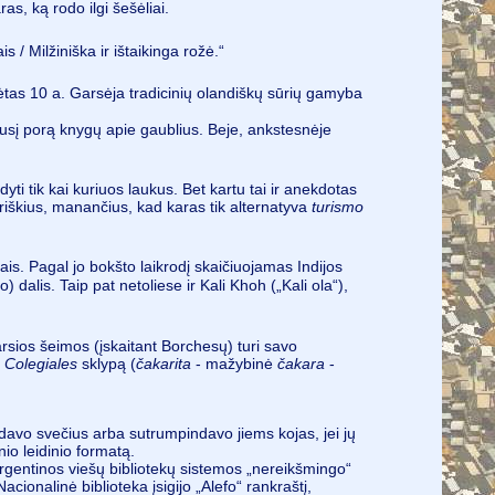
s, ką rodo ilgi šešėliai.
s / Milžiniška ir ištaikinga rožė.“
ėtas 10 a. Garsėja tradicinių olandiškų sūrių gamyba
iusį porą knygų apie gaublius. Beje, ankstesnėje
yti tik kai kuriuos laukus. Bet kartu tai ir anekdotas
riškius, manančius, kad karas tik alternatyva
turismo
iais. Pagal jo bokšto laikrodį skaičiuojamas Indijos
) dalis. Taip pat netoliese ir Kali Khoh („Kali ola“),
arsios šeimos (įskaitant Borchesų) turi savo
 Colegiales
sklypą (
čakarita
- mažybinė
čakara
-
mpdavo svečius arba sutrumpindavo jiems kojas, jei jų
nio leidinio formatą.
Argentinos viešų bibliotekų sistemos „nereikšmingo“
ionalinė biblioteka įsigijo „Alefo“ rankraštį,