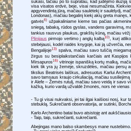
sukasi, tačiau po to supratau, kad judėjimo iliuzi
visa visatos erdvė, beje, visai nesumažinta. Kiekvien
apgyvendintą jūrą, mačiau saulėtekį ir saulėlydį, mač
Londonas), mačiau begalinį kiekį akių greta manęs, k
6)
gatvės
užpakaliniame kieme tas pačias akmenine
sniegą, tabaką, rūdos gyslas, vandens garavimą, mač
tankius rausvus plaukus, grakštų kūną, mačiau vėžį
10)
Plinijaus
pirmojo vertimo į anglų kalbą
, kurį atl
stebėjausi, kodėl raidės knygoje, kai ją užverčia, ne
13)
Bengalijoje
spalva, mačiau savo tuščią miegamą
žirgus su besiplaikstančiais karčiais ant Kaspijos
16)
Mirsapuros
vitrinoje ispanišką kortų malką, mači
kiek tik yra jų žemėje, skruzdėles, mačiau persų as
tikslius Beatrisės laiškus, adresuotus Karlui Arch
savo tamsaus kraujo cirkuliaciją, mačiau susiliejimą 
ir Alefe – Žemės rutulį, mačiau savo veidą ir savo
kažką, kurio vardą užvaldė žmonės, nors nė vienas
- Tu gi visai nukvaksi, jei tai ilgai kaišiosi nosį,
stebuklą. Sukrečianti observatorija, ar sutinki, Borch
Karlo Archentino batai buvo atsistoję ant aukščiausio 
- Taip, taip, sukrečianti, sukrečianti.
Abejingas mano balso skambesys mane nustebimo. K