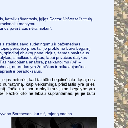
s, katalikų šventasis, įgijęs
Doctor Universalis
titulą.
s racionaliu mąstymu.
urios paviršiaus nėra niekur“.
u šis stebina savo sudėtingumu ir pažymėtinas
tojas perspėjo prieš tai, jo problema buvo begalinį
tino, spindintį objektą panaudojusį žemės paviršiaus
dalykus, smulkius dalykus, labai privačius dalykus
. Pasinaudojama anafora, pasikartojimu („vi“ –
rchesą, nuorodos yra žemiškos ir reikalaujančios
 paprasti ir paradoksalūs.
e jos neturės, kad tai būtų begalinė lako tąsa; nes
 Jo numatymą, kaip veiksminga priežastis yra prieš
tį. Tačiau jie nori mokyti mus, kad begalybė yra
dėl kažko Kito ne labiau suprantamas, jei jie būtų
 gyveno Borchesas, kuris šį rajoną vadina