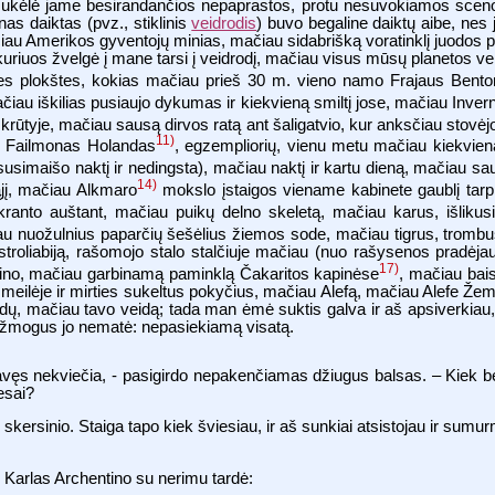
ją sukėlė jame besirandančios nepaprastos, protu nesuvokiamos scen
as daiktas (pvz., stiklinis
veidrodis
) buvo begaline daiktų aibe, nes
iau Amerikos gyventojų minias, mačiau sidabrišką voratinklį juodos pi
uriuos žvelgė į mane tarsi į veidrodį, mačiau visus mūsų planetos ve
s plokštes, kokias mačiau prieš 30 m. vieno namo Frajaus Benton
iau iškilias pusiaujo dykumas ir kiekvieną smiltį jose, mačiau Inver
 krūtyje, mačiau sausą dirvos ratą ant šaligatvio, kur anksčiau sto
11)
iko Failmonas Holandas
, egzempliorių, vienu metu mačiau kiekvie
susimaišo naktį ir nedingsta), mačiau naktį ir kartu dieną, mačiau sa
14)
jį, mačiau Alkmaro
mokslo įstaigos viename kabinete gaublį tarp
 kranto auštant, mačiau puikų delno skeletą, mačiau karus, išlikus
au nuožulnius paparčių šešėlius žiemos sode, mačiau tigrus, trombus
troliabiją, rašomojo stalo stalčiuje mačiau (nuo rašysenos pradėjau
17)
entino, mačiau garbinamą paminklą Čakaritos kapinėse
, mačiau bai
meilėje ir mirties sukeltus pokyčius, mačiau Alefą, mačiau Alefe Žemės
 vidų, mačiau tavo veidą; tada man ėmė suktis galva ir aš apsiverk
 žmogus jo nematė: nepasiekiamą visatą.
 kur tavęs nekviečia, - pasigirdo nepakenčiamas džiugus balsas. – Kie
esai?
skersinio. Staiga tapo kiek šviesiau, ir aš sunkiai atsistojau ir sumu
arlas Archentino su nerimu tardė: