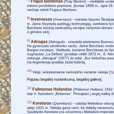
Frajus Bentonas
(
Fray Bentos
) – nedidelis uost
mėsos perdirbimo pramone. Įkurtas 1858 m.; apie 25 t
rančoje netoli Frajaus Bentono.
8)
Invernesas
(
Inverness
) - miestas šiaurės Škotijo
m. Jame Išvystyta aukštųjų technologijų, sveikatos t
Borcheso kūrinių rankraščių versijos nežymiai skiriasi 
o gimdos vėžį.
9)
Adrogas
(
Adrogué
) - miestelis pietiniame Buenos
čia gyvenusio verslininko vardu. Jame Borcheso mot
Borges muziejus. Viešbutis, kuriame Borchesas su šeim
nugriautas „La Delicia“ (pradėjo veikti 1872 m., E. A
rinkinyje „Adrogué“ (1977) jis rašė: „Kur bebūčiau pas
čia Argentinoje pradėjo žaisti futbolą.
10)
Vėlgi, ankstesniame rankraščio variante vietoje
Pli
Pajutau begalinį nuolankumą, begalinį gailestį.
11)
Failmonas Holandas
(
Philemon Holland
, 1552 
taip V. Kamdeno „Britannia“. Pirmąkart į anglų kalbą i
12)
Keretaras
(
Querétaro
) – valstija Meksikos vidury
atėjo 1531 m. Valstija gana rami, be didelių neramum
Saulėlydis Keretare yra užuomina į Meksikos imperato