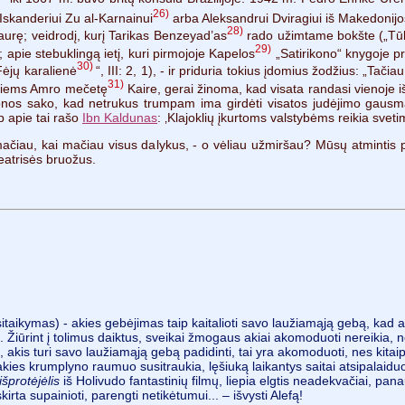
26)
a Iskanderiui Zu al-Karnainui
arba Aleksandrui Dviragiui iš Makedonijo
28)
aurę; veidrodį, kurį Tarikas Benzeyad’as
rado užimtame bokšte („Tūkst
29)
; apie stebuklingą ietį, kuri pirmojoje Kapelos
„Satirikono“ knygoje pri
30)
„Fėjų karalienė
“, III: 2, 1), - ir priduria tokius įdomius žodžius: „Tači
31)
kantiems Amro mečetę
Kaire, gerai žinoma, kad visata randasi vienoje i
olonos sako, kad netrukus trumpam ima girdėti visatos judėjimo gausm
ip apie tai rašo
Ibn Kaldunas
: ‚Klajoklių įkurtoms valstybėms reikia svet
 mačiau, kai mačiau visus dalykus, - o vėliau užmiršau? Mūsų atmintis
Beatrisės bruožus.
sitaikymas) - akies gebėjimas taip kaitalioti savo laužiamąją gebą, kad ai
. Žiūrint į tolimus daiktus, sveikai žmogaus akiai akomoduoti nereikia, 
us, akis turi savo laužiamąją gebą padidinti, tai yra akomoduoti, nes kitaip
kies krumplyno raumuo susitraukia, lęšiuką laikantys saitai atsipalaiduoj
išprotėjėlis
iš Holivudo fantastinių filmų, liepia elgtis neadekvačiai, pan
 skirta supainioti, parengti netikėtumui... – išvysti Alefą!