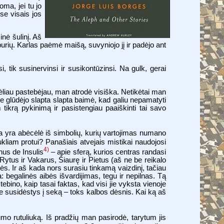
oma, jei tu jo
se visais jos
nė šulinį. Aš
burių. Karlas paėmė maišą, suvyniojo jį ir padėjo ant
 tik susinervinsi ir susikontūzinsi. Na gulk, gerai
 vėliau pastebėjau, man atrodė visiška. Netikėtai man
se glūdėjo slapta slapta baimė, kad galiu nepamatyti
 tikrą pykinimą ir pasistengiau paaiškinti tai savo
 yra abėcėlė iš simbolių, kurių vartojimas numano
liam protui? Panašiais atvejais mistikai naudojosi
4)
nus de Insulis
– apie sferą, kurios centras randasi
 Rytus ir Vakarus, Šiaurę ir Pietus (aš ne be reikalo
ės. Ir aš kada nors surasiu tinkamą vaizdinį, tačiau
 begalinės aibės išvardijimas, tegu ir nepilnas. Tą
ebino, kaip tasai faktas, kad visi jie vyksta vienoje
e susidėstys į seką – toks kalbos dėsnis. Kai ką aš
o rutuliuką. Iš pradžių man pasirodė, tarytum jis