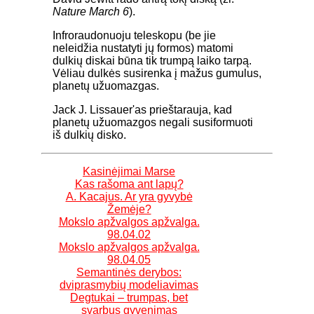
Nature March 6
).
Infroraudonuoju teleskopu (be jie
neleidžia nustatyti jų formos) matomi
dulkių diskai būna tik trumpą laiko tarpą.
Vėliau dulkės susirenka į mažus gumulus,
planetų užuomazgas.
Jack J. Lissauer'as prieštarauja, kad
planetų užuomazgos negali susiformuoti
iš dulkių disko.
Kasinėjimai Marse
Kas rašoma ant lapų?
A. Kacajus. Ar yra gyvybė
Žemėje?
Mokslo apžvalgos apžvalga.
98.04.02
Mokslo apžvalgos apžvalga.
98.04.05
Semantinės derybos:
dviprasmybių modeliavimas
Degtukai – trumpas, bet
svarbus gyvenimas