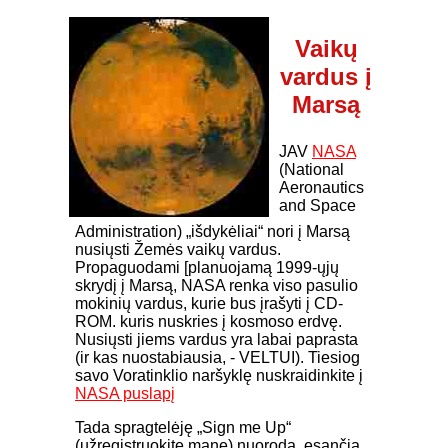
Vaikų
vardus į
Marsą
JAV
NASA
(National
Aeronautics
and Space
Administration) „išdykėliai“ nori į Marsą
nusiųsti Žemės vaikų vardus.
Propaguodami [planuojamą 1999-ųjų
skrydį į Marsą, NASA renka viso pasulio
mokinių vardus, kurie bus įrašyti į CD-
ROM. kuris nuskries į kosmoso erdvę.
Nusiųsti jiems vardus yra labai paprasta
(ir kas nuostabiausia, - VELTUI). Tiesiog
savo Voratinklio naršyklę nuskraidinkite į
NASA puslapį
Tada spragtelėję „Sign me Up“
(užregistruokite mane) nuorodą, esančią