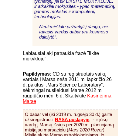
tyrinėtojų, jei tik LIKSITE MOKYKLOJE,
ir atkakliai mokysitės - ypač matematiką,
gamtos mokslus ir kompiuterių
technologijas.
Neužmirškite pažvelgti į dangų, nes
tavasis vardas dabar yra kosmoso
dalelytė“.
Labiausiai akį patraukia frazė "likite
mokykloje".
Papildymas:
CD su registruotais vaikų
vardais į Marsą neša 2011 m. lapkričio 26
d. pakilusi „Mars Science Laboratory“,
sėkmingai nusileidusi Marse 2012 m.
rugpjūčio mėn. 6 d. Skaitykite
Kasinėjimai
Marse
O dabar vėl (iki 2019 m. rugsėjo 30 d.) galite
užsiregistruoti
NASA puslapyje
, - ir jūsų
vardą į Marsą išsiųs per 2020 m. planuojamą
misiją su marsaeigiu (
Mars 2020 Rover
).
Misija skirta Marso astrobiologiniams, jo