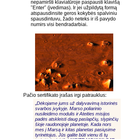
nepamiršti klaviatūroje paspausti klavišą
"Enter" (įvedimas). Ir jei užpildytą formą
atspausdinsite geros kokybės spalviniu
spausdintuvu, žado neteks ir iš pavydo
numirs visi bendradarbiai.
Pačio sertifikato įrašas irgi patrauklus:
„
Dėkojame jums už dalyvavimą istorinės
svarbos įvykyje. Marso poliarinio
nusileidimo modulis ir Ateities misijos
padės atskleisti daug paslapčių, slypinčių
šioje raudonojoje planetoje. Kada nors
mes į Marsą ir kitas planetas pasiųsime
tyrinėtojus. Jūs galite būti vienu iš tų