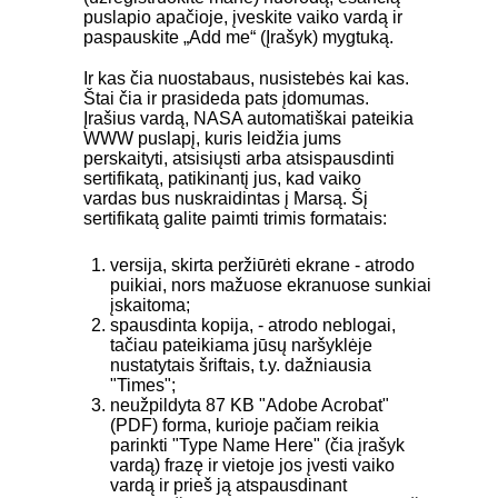
puslapio apačioje, įveskite vaiko vardą ir
paspauskite „Add me“ (Įrašyk) mygtuką.
Ir kas čia nuostabaus, nusistebės kai kas.
Štai čia ir prasideda pats įdomumas.
Įrašius vardą, NASA automatiškai pateikia
WWW puslapį, kuris leidžia jums
perskaityti, atsisiųsti arba atsispausdinti
sertifikatą, patikinantį jus, kad vaiko
vardas bus nuskraidintas į Marsą. Šį
sertifikatą galite paimti trimis formatais:
versija, skirta peržiūrėti ekrane - atrodo
puikiai, nors mažuose ekranuose sunkiai
įskaitoma;
spausdinta kopija, - atrodo neblogai,
tačiau pateikiama jūsų naršyklėje
nustatytais šriftais, t.y. dažniausia
"Times";
neužpildyta 87 KB "Adobe Acrobat"
(PDF) forma, kurioje pačiam reikia
parinkti "Type Name Here" (čia įrašyk
vardą) frazę ir vietoje jos įvesti vaiko
vardą ir prieš ją atspausdinant