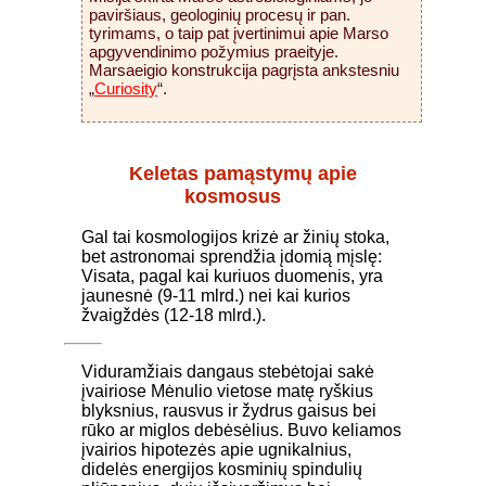
paviršiaus, geologinių procesų ir pan.
tyrimams, o taip pat įvertinimui apie Marso
apgyvendinimo požymius praeityje.
Marsaeigio konstrukcija pagrįsta ankstesniu
„
Curiosity
“.
Keletas pamąstymų apie
kosmosus
Gal tai kosmologijos krizė ar žinių stoka,
bet astronomai sprendžia įdomią mįslę:
Visata, pagal kai kuriuos duomenis, yra
jaunesnė (9-11 mlrd.) nei kai kurios
žvaigždės (12-18 mlrd.).
Viduramžiais dangaus stebėtojai sakė
įvairiose Mėnulio vietose matę ryškius
blyksnius, rausvus ir žydrus gaisus bei
rūko ar miglos debėsėlius. Buvo keliamos
įvairios hipotezės apie ugnikalnius,
didelės energijos kosminių spindulių