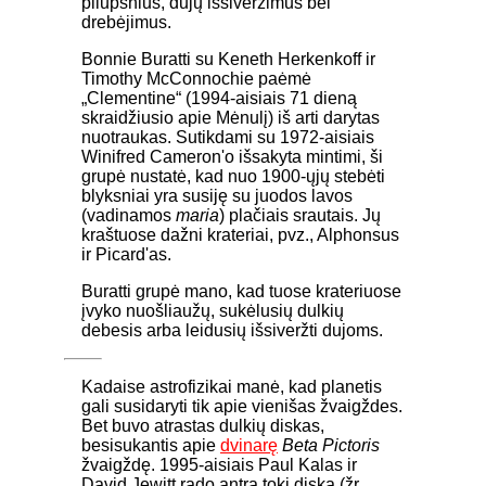
pliūpsnius, dujų išsiveržimus bei
drebėjimus.
Bonnie Buratti su Keneth Herkenkoff ir
Timothy McConnochie paėmė
„Clementine“ (1994-aisiais 71 dieną
skraidžiusio apie Mėnulį) iš arti darytas
nuotraukas. Sutikdami su 1972-aisiais
Winifred Cameron'o išsakyta mintimi, ši
grupė nustatė, kad nuo 1900-ųjų stebėti
blyksniai yra susiję su juodos lavos
(vadinamos
maria
) plačiais srautais. Jų
kraštuose dažni krateriai, pvz., Alphonsus
ir Picard'as.
Buratti grupė mano, kad tuose krateriuose
įvyko nuošliaužų, sukėlusių dulkių
debesis arba leidusių išsiveržti dujoms.
Kadaise astrofizikai manė, kad planetis
gali susidaryti tik apie vienišas žvaigždes.
Bet buvo atrastas dulkių diskas,
besisukantis apie
dvinarę
Beta Pictoris
žvaigždę. 1995-aisiais Paul Kalas ir
David Jewitt rado antrą tokį diską (žr.