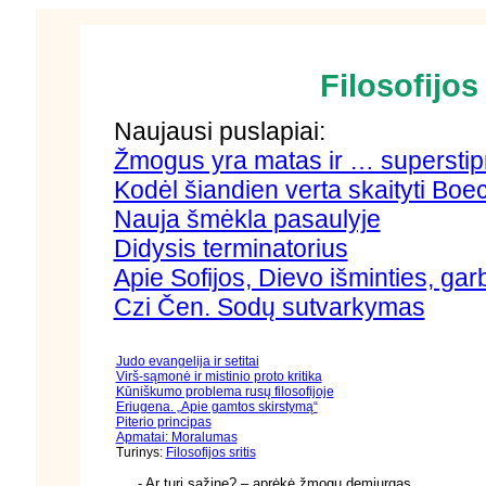
Filosofijo
Naujausi puslapiai:
Žmogus yra matas ir … superstipr
Kodėl šiandien verta skaityti Boec
Nauja šmėkla pasaulyje
Didysis terminatorius
Apie Sofijos, Dievo išminties, gar
Czi Čen. Sodų sutvarkymas
Judo evangelija ir setitai
Virš-sąmonė ir mistinio proto kritika
Kūniškumo problema rusų filosofijoje
Eriugena. „Apie gamtos skirstymą“
Piterio principas
Apmatai: Moralumas
Turinys:
Filosofijos sritis
- Ar turi sąžinę? – aprėkė žmogų demiurgas