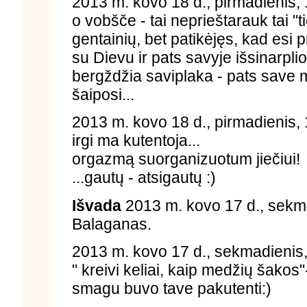
2013 m. kovo 18 d., pirmadienis,
o vobšče - tai neprieštarauk tai "
gentainių, bet patikėjęs, kad esi 
su Dievu ir pats savyje išsinarplio
bergždžia saviplaka - pats save mu
šaiposi...
2013 m. kovo 18 d., pirmadienis,
irgi ma kutentoja...
orgazmą suorganizuotum jiečiui!
...gautų - atsigautų :)
Išvada
2013 m. kovo 17 d., sekm
Balaganas.
2013 m. kovo 17 d., sekmadienis,
" kreivi keliai, kaip medžių šakos"- 
smagu buvo tave pakutenti:)