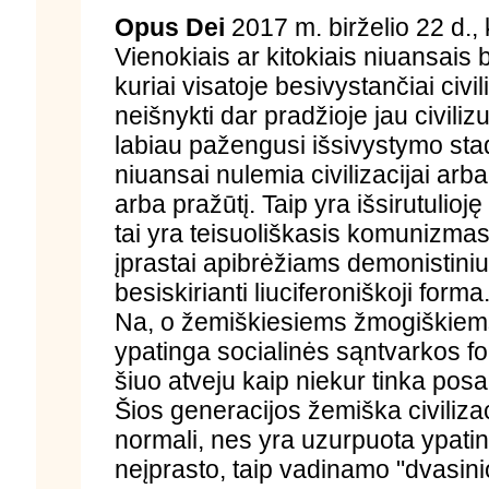
Opus Dei
2017 m. birželio 22 d., 
Vienokiais ar kitokiais niuansais
kuriai visatoje besivystančiai civil
neišnykti dar pradžioje jau civili
labiau pažengusi išsivystymo stadi
niuansai nulemia civilizacijai arb
arba pražūtį. Taip yra išsirutulioj
tai yra teisuoliškasis komunizmas,
įprastai apibrėžiams demonistiniu,
besiskirianti liuciferoniškoji forma
Na, o žemiškiesiems žmogiškiem
ypatinga socialinės sąntvarkos form
šiuo atveju kaip niekur tinka posa
Šios generacijos žemiška civilizac
normali, nes yra uzurpuota ypating
neįprasto, taip vadinamo "dvasinio