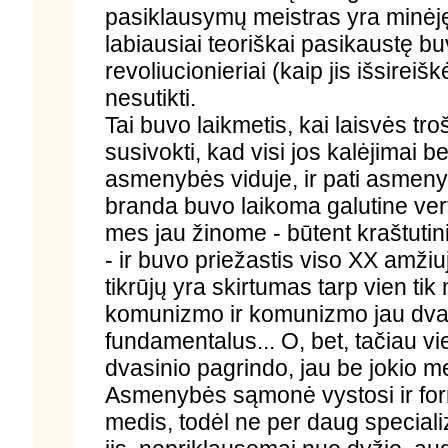
pasiklausymų meistras yra minė
labiausiai teoriškai pasikaustę 
revoliucionieriai (kaip jis išsireišk
nesutikti.
Tai buvo laikmetis, kai laisvės tr
susivokti, kad visi jos kalėjimai be
asmenybės viduje, ir pati asmenyb
branda buvo laikoma galutine vert
mes jau žinome - būtent kraštuti
- ir buvo priežastis viso XX amžiuj
tikrūjų yra skirtumas tarp vien t
komunizmo ir komunizmo jau dvasioj
fundamentalus... O, bet, tačiau vie
dvasinio pagrindo, jau be jokio me
Asmenybės sąmonė vystosi ir for
medis, todėl ne per daug specializ