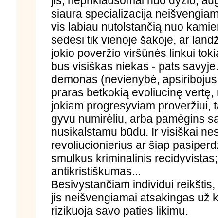
jis, nepriklausomai nuo dyžio, a
siaura specializacija neišvengiama
vis labiau nutolstančią nuo kamien
sėdėsi tik vienoje šakoje, ar land
jokio poveržio viršūnės linkui to
bus visiškas niekas - pats savyje..
demonas (nevienybė, apsiribojusi
praras betkokią evoliucinę vertę
jokiam progresyviam proveržiui, ta
gyvu numirėliu, arba pamėgins sa
nusikalstamu būdu. Ir visiškai nes
revoliucionierius ar šiap pasiperdž
smulkus kriminalinis recidyvistas;
antikristiškumas...
Besivystančiam individui reikštis,
jis neišvengiamai atsakingas už 
rizikuoja savo paties likimu.