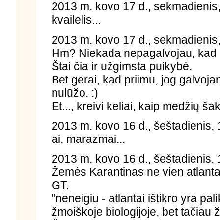
2013 m. kovo 17 d., sekmadienis,
kvailelis...
2013 m. kovo 17 d., sekmadienis,
Hm? Niekada nepagalvojau, kad 
Štai čia ir užgimsta puikybė.
Bet gerai, kad priimu, jog galvoja
nulūžo. :)
Et..., kreivi keliai, kaip medžių šak
2013 m. kovo 16 d., šeštadienis,
ai, marazmai...
2013 m. kovo 16 d., šeštadienis,
Žemės Karantinas ne vien atlantam
GT.
"neneigiu - atlantai ištikro yra pa
žmoiškoje biologijoje, bet tačiau