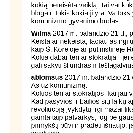
kokią neteisėta veiklą. Tai vat kokia
bloga o tokia kokia ji yra. Va toks y
komunizmo gyvenimo būdas.
Wilma
2017 m. balandžio 21 d., p
Keista ar nekeista, tačiau aš irgi 
kaip Š. Korėjoje ar putinistinėje Ru
Kokia dabar ten aristokratija - jei 
gali sakyti šliundras ir tešlagalvius
ablomsus
2017 m. balandžio 21 d
Aš už komunizmą.
Kokios ten aristokratijos, kai jau 
Kad pasyvios ir bailios šių laikų
revoliucoją įvykdytų irgi mažai tikė
gamta taip patvarkys, jog be gaus
pirmykštį būvį ir pradėti išnaujo, j