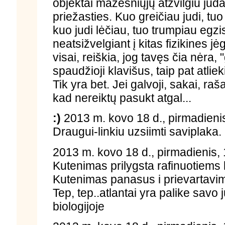
objektai mažesniųjų atžvilgiu jud
priežasties. Kuo greičiau judi, tuo i
kuo judi lėčiau, tuo trumpiau egzis
neatsižvelgiant į kitas fizikines jėga
visai, reiškia, jog tavęs čia nėra, 
spaudžioji klavišus, taip pat atliek
Tik yra bet. Jei galvoji, sakai, raš
kad nereiktų pasukt atgal...
:)
2013 m. kovo 18 d., pirmadienis
Draugui-linkiu uzsiimti saviplaka.
2013 m. kovo 18 d., pirmadienis,
Kutenimas prilygsta rafinuotiem
Kutenimas panasus i prievartavima
Tep, tep..atlantai yra palike savo
biologijoje