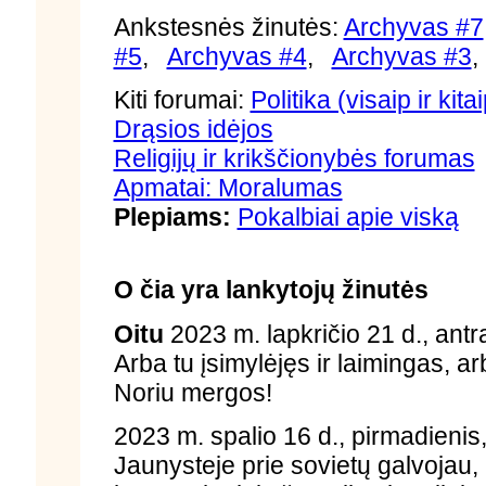
Ankstesnės žinutės:
Archyvas #7
#5
,
Archyvas #4
,
Archyvas #3
Kiti forumai:
Politika (visaip ir kita
Drąsios idėjos
Religijų ir krikščionybės forumas
Apmatai: Moralumas
Plepiams:
Pokalbiai apie viską
O čia yra lankytojų žinutės
Oitu
2023 m. lapkričio 21 d., antr
Arba tu įsimylėjęs ir laimingas, ar
Noriu mergos!
2023 m. spalio 16 d., pirmadienis
Jaunysteje prie sovietų galvojau, 