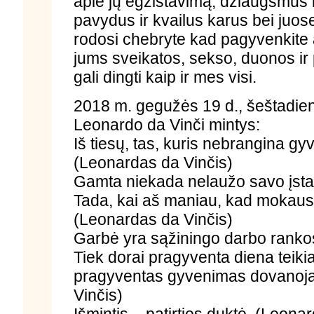
apie jų egzistavimą, džiaugsmus 
pavydus ir kvailus karus bei juos
rodosi chebryte kad pagyvenkite a
jums sveikatos, sekso, duonos ir 
gali dingti kaip ir mes visi.
2018 m. gegužės 19 d., šeštadien
Leonardo da Vinči mintys:
Iš tiesų, tas, kuris nebrangina gy
(Leonardas da Vinčis)
Gamta niekada nelaužo savo įsta
Tada, kai aš maniau, kad mokausi 
(Leonardas da Vinčis)
Garbė yra sąžiningo darbo ranko
Tiek dorai pragyventa diena teiki
pragyventas gyvenimas dovanoja 
Vinčis)
Išmintis – patirties duktė. (Leona