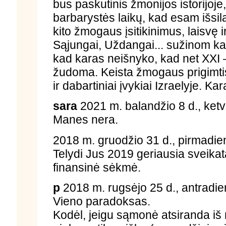
bus paskutinis žmonijos istorijoje
barbarystės laikų, kad esam išsila
kito žmogaus įsitikinimus, laisvę 
Sąjungai, Uždangai... sužinom kas
kad karas neišnyko, kad net XXI
žudoma. Keista žmogaus prigimti
ir dabartiniai įvykiai Izraelyje. 
sara
2021 m. balandžio 8 d., ketvi
Manes nera.
2018 m. gruodžio 31 d., pirmadie
Telydi Jus 2019 geriausia sveikat
finansinė sėkmė.
p
2018 m. rugsėjo 25 d., antradie
Vieno paradoksas.
Kodėl, jeigu sąmonė atsiranda iš