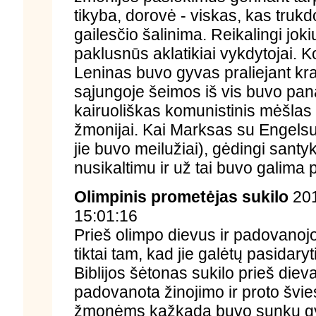
tikyba, dorovė - viskas, kas truk
gailesčio šalinima. Reikalingi jok
paklusnūs aklatikiai vykdytojai. 
Leninas buvo gyvas praliejant kr
sąjungoje šeimos iš vis buvo pana
kairuoliškas komunistinis mėšlas 
žmonijai. Kai Marksas su Engelsu
jie buvo meilužiai), gėdingi santy
nusikaltimu ir už tai buvo galima pa
Olimpinis prometėjas sukilo
201
15:01:16
Prieš olimpo dievus ir padovano
tiktai tam, kad jie galėtų pasidaryt
Biblijos šėtonas sukilo prieš die
padovanota žinojimo ir proto švies
žmonėms kažkada buvo sunku gyven