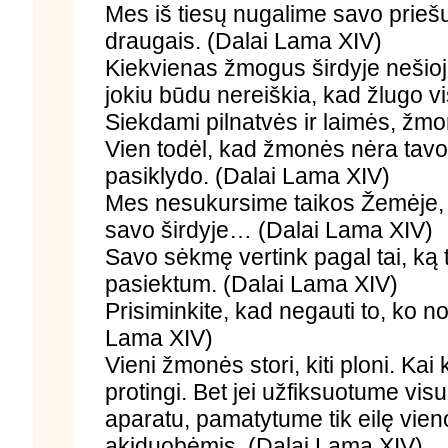
Mes iš tiesų nugalime savo prieš
draugais. (Dalai Lama XIV)
Kiekvienas žmogus širdyje nešiojasi 
jokiu būdu nereiškia, kad žlugo v
Siekdami pilnatvės ir laimės, žmo
Vien todėl, kad žmonės nėra tavo k
pasiklydo. (Dalai Lama XIV)
Mes nesukursime taikos Žemėje, 
savo širdyje… (Dalai Lama XIV)
Savo sėkmę vertink pagal tai, ką t
pasiektum. (Dalai Lama XIV)
Prisiminkite, kad negauti to, ko nor
Lama XIV)
Vieni žmonės stori, kiti ploni. Kai 
protingi. Bet jei užfiksuotume vi
aparatu, pamatytume tik eilę vien
akiduobėmis. (Dalai Lama XIV)