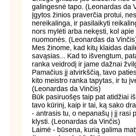
galingesnė tapo. (Leonardas da V
Įgytos žinios praverčia protui, nes
nereikalinga, ir pasilaikyti reik
nors mylėti arba nekęsti, kol apie
nuomonės. (Leonardas da Vinčis
Mes žinome, kad kitų klaidas dail
savąsias... Kad to išvengtum, pa
ranka veidrodį ir jame dažnai žvil
Pamačius jį atvirkščią, tavo patie
kito meistro ranka tapytas, ir tu įv
(Leonardas da Vinčis)
Būk pasiruošęs taip pat atidžiai i
tavo kūrinį, kaip ir tai, ką sako dra
- antrasis tu, o nepanašų į jį rasi 
klysti. (Leonardas da Vinčis)
Laimė - būsena, kurią galima matyti