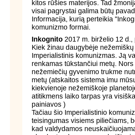
kitos rūšies materijos. Tad žmon
visai pagrystai galima būtų pava
Informacija, kurią perteikia "Inkog
komunizmo formai.
Inkognito
2017 m. birželio 12 d.,
Kiek žinau daugybėje nežemiškų ci
Imperialistinis komunizmas. Ją va
renkamas tūkstančiui metų. Nors ši
nežemiečių gyvenimo trukme nut
metų (atskaitos sistema imu mū
kiekvienoje nežemiškoje planetoje
atitikmens laiko tarpas yra visiška
painiavos )
Tačiau šio Imperialistinio komun
teisingumas visiems piliečiams, b
kad valdydamos neuskaičiuojamas