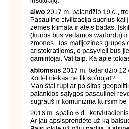
institucijų.
aiwo
2017 m. balandžio 19 d., tre
Pasauline civilizacija sugrius kai
zemes klimata ir ateis badas. Isk
(kurios bus vedamos warlordu) ir p
zmones. Tos mafijozines grupes d
aristokratijoms, o pasyvieji bus ji
gamintojai. Vat taip. Ka apie tok
ablomsus
2017 m. balandžio 12 d
Kodėl niekas ne filosofuojat?
Man štai rūpi ar po šitos geopolit
palankios sąlygos pasaulinei revol
sugrauš ir komunizmą kursim be k
2016 m. spalio 6 d., ketvirtadieni
Ar jau apsisprendėte už ką balsu
Balsuokite už ožių partiją, ji atsi