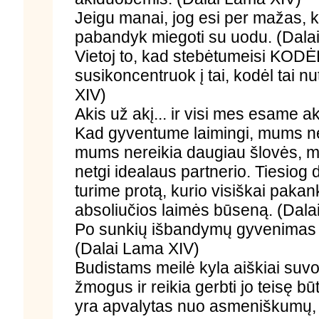
Jeigu manai, jog esi per mažas, 
pabandyk miegoti su uodu. (Dala
Vietoj to, kad stebėtumeisi KODĖL 
susikoncentruok į tai, kodėl tai n
XIV)
Akis už akį... ir visi mes esame a
Kad gyventume laimingi, mums ner
mums nereikia daugiau šlovės, mu
netgi idealaus partnerio. Tiesiog 
turime protą, kurio visiškai paka
absoliučios laimės būseną. (Dala
Po sunkių išbandymų gyvenimas 
(Dalai Lama XIV)
Budistams meilė kyla aiškiai suvo
žmogus ir reikia gerbti jo teisę b
yra apvalytas nuo asmeniškumų, 