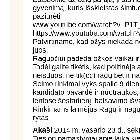
gyvenimą, kuris išskleistas šimtuo
paziūrėti
www.youtube.com/watch?v=P1
https://www.youtube.com/watc
Patvirtiname, kad ožys niekada 
juos,
Raguočiui padeda ožkos vaikai ir
Todėl galite tikėtis, kad politinėje
neišduos, ne tik(cc) ragų bet ir n
Seimo rinkimai vyks spalio 9 dien
kandidato pavardė ir nuotraukos,
lentose šestadienį, balsavimo iš
Rinkimams laimėjus Ragų ir nagų p
rytas
Akaši
2014 m. vasario 23 d., sek
Tiesiog pamąstymai apie laiką kie