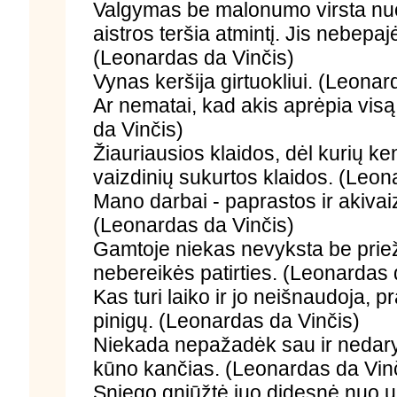
Valgymas be malonumo virsta nu
aistros teršia atmintį. Jis nebepaj
(Leonardas da Vinčis)
Vynas keršija girtuokliui. (Leonar
Ar nematai, kad akis aprėpia vis
da Vinčis)
Žiauriausios klaidos, dėl kurių ke
vaizdinių sukurtos klaidos. (Leon
Mano darbai - paprastos ir akivaiz
(Leonardas da Vinčis)
Gamtoje niekas nevyksta be priežas
nebereikės patirties. (Leonardas 
Kas turi laiko ir jo neišnaudoja, p
pinigų. (Leonardas da Vinčis)
Niekada nepažadėk sau ir nedaryk
kūno kančias. (Leonardas da Vin
Sniego gniūžtė juo didesnė nuo už