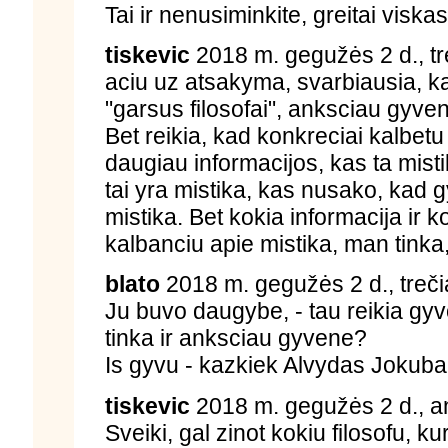
Tai ir nenusiminkite, greitai viskas
tiskevic
2018 m. gegužės 2 d., tr
aciu uz atsakyma, svarbiausia, k
"garsus filosofai", anksciau gyven
Bet reikia, kad konkreciai kalbetu 
daugiau informacijos, kas ta mistik
tai yra mistika, kas nusako, kad
mistika. Bet kokia informacija ir
kalbanciu apie mistika, man tinka, 
blato
2018 m. gegužės 2 d., treči
Ju buvo daugybe, - tau reikia gyv
tinka ir anksciau gyvene?
Is gyvu - kazkiek Alvydas Jokubai
tiskevic
2018 m. gegužės 2 d., an
Sveiki, gal zinot kokiu filosofu, k