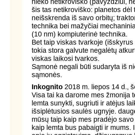
nieko netikroviško (pavyzdžiui, nė
šis tas netikroviško: planetos dėl
neišskrenda iš savo orbitų; traktor
technika bei mažyčiai mechaniniai
(10 nm) kompiuterinė technika.
Bet taip viskas tvarkoje (išskyrus 
tokia stora galvute negalėtų atkur
viskas laikosi tvarkos.
Sąmonė negali būti sudaryta iš ni
sąmonės.
Inkognito
2018 m. liepos 14 d., š
Visa tai ka darome mes žmonija 
lemta sunykti, sugriuti ir atėjus lai
išsiplėtusios saulės ugnyje. daugeli
mūsų taip kaip mes pradėjo savo e
kaip lemta bus pabaigti ir mums. 