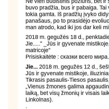
Ne vien budistinis požiūris, bet ir
buvo pradžia, bus ir pabaiga. Tai 
tokia gamta. Iš pradžių įvyko did
panašaus, po to prasidėjo evoliucij
man atrodo, kad iki jos dar keli m
2018 m. gegužės 18 d., penktadie
Jie....." _Jūs ir gyvenate mistikoje
matricoje"
Prisiskaitėte : сказки всего ми
Jie...
2018 m. gegužės 12 d., šešt
Jūs ir gyvenate mistikoje, iliuzin
Tikrasis pasaulis-Tiesos pasaulis,
„Vienus žmones galima apgaudinėti 
laiką, bet visų žmonių ir visais la
Linkolnas).
.