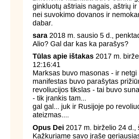
ginkluotų aštriais nagais, aštrių ir 
nei suvokimo dovanos ir nemokant
dabar.
sara
2018 m. sausio 5 d., penktad
Alio? Gal dar kas ka parašys?
Tūlas apie ištakas
2017 m. biržel
12:16:41
Marksas buvo masonas - ir netgi 
manifestas buvo parašytas prižiūrin
revoliucijos tikslas - tai buvo sunai
- tik įrankis tam...
gal gal... juk ir Rusijoje po revoli
ateizmas....
Opus Dei
2017 m. birželio 24 d.,
Kažkuriame savo įraše geriausia