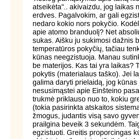
atseikėta".. akivaizdu, jog laikas
erdves. Pagalvokim, ar gali egzist
nedaro kokio nors pokyčio. Kodėl 
apie atomo branduolį? Net absoliu
sukas. Aišku ju sukimosi dažnis 
temperatūros pokyčių, tačiau tenka
kūnas neegzistuoja. Manau sutinki,
be materijos. Kas tai yra laikas? 
pokytis (materialaus taško). Jei l
galima daryti prielaidą, jog kūnas
nesusimąstei apie Einšteino pasa
trukmė priklauso nuo to, kokiu gre
(tokia pasirinkta atskaitos sistema
žmogus, judantis visą savo gyv
prailgina beveik 3 sekundėm. Taig
egzistuoti. Greitis proporcingas k