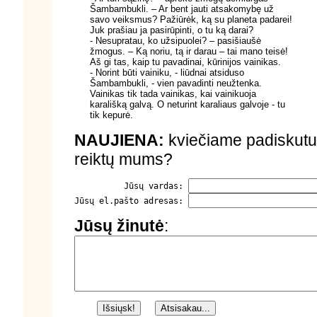
Šambambukli. – Ar bent jauti atsakomybę už
savo veiksmus? Pažiūrėk, ką su planeta padarei!
Juk prašiau ja pasirūpinti, o tu ką darai?
- Nesupratau, ko užsipuolei? – pasišiaušė
žmogus. – Ką noriu, tą ir darau – tai mano teisė!
Aš gi tas, kaip tu pavadinai, kūrinijos vainikas.
- Norint būti vainiku, - liūdnai atsiduso
Šambambukli, - vien pavadinti neužtenka.
Vainikas tik tada vainikas, kai vainikuoja
karališką galvą. O neturint karaliaus galvoje - tu
tik kepurė.
NAUJIENA:
kviečiame padiskutu
reiktų mums?
          Jūsų vardas: 
Jūsų el.pašto adresas: 
Jūsų žinutė
: