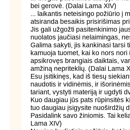
bei gerovė. (Dalai Lama XIV)
... laikantis neteisingo požiūrio į
atsiranda besaikis prisirišimas pri
Jis gali užgožti pasitenkinimo jau
nuolatos jaučiasi nelaimingas, nes
Galima sakyti, jis kankinasi tarsi
kamuoja tuomet, kai ko nors nori ir
apsikrovęs brangiais daiktais, 
amžiną nepriteklių. (Dalai Lama X
Esu įsitikinęs, kad iš tiesų sieki
naudotis ir vidinėmis, ir išorinėm
tariant, vystyti materiją ir ugdyti
Kuo daugiau jūs pats rūpinsitės k
tuo daugiau įsigysite nuoširdžių 
Pasidalink savo žiniomis. Tai keli
Lama XIV)