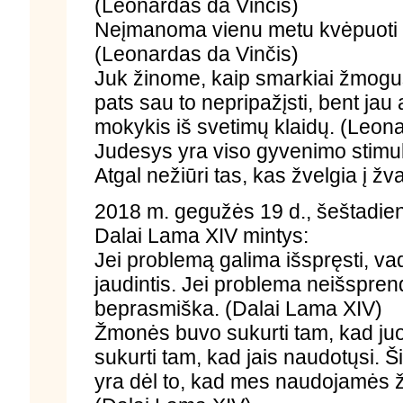
(Leonardas da Vinčis)
Neįmanoma vienu metu kvėpuoti pr
(Leonardas da Vinčis)
Juk žinome, kaip smarkiai žmogus s
pats sau to nepripažįsti, bent jau 
mokykis iš svetimų klaidų. (Leon
Judesys yra viso gyvenimo stimul
Atgal nežiūri tas, kas žvelgia į ž
2018 m. gegužės 19 d., šeštadien
Dalai Lama XIV mintys:
Jei problemą galima išspręsti, vad
jaudintis. Jei problema neišsprend
beprasmiška. (Dalai Lama XIV)
Žmonės buvo sukurti tam, kad juo
sukurti tam, kad jais naudotųsi. 
yra dėl to, kad mes naudojamės 