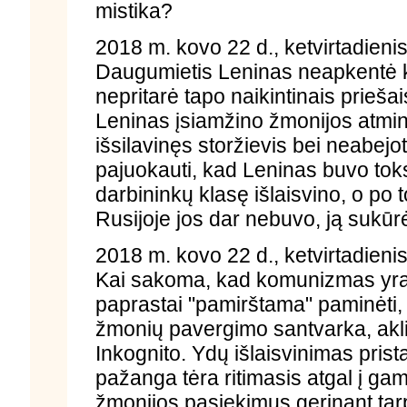
mistika?
2018 m. kovo 22 d., ketvirtadieni
Daugumietis Leninas neapkentė k
nepritarė tapo naikintinais prieš
Leninas įsiamžino žmonijos atmint
išsilavinęs storžievis bei neabejo
pajuokauti, kad Leninas buvo toks 
darbininkų klasę išlaisvino, o po t
Rusijoje jos dar nebuvo, ją sukūr
2018 m. kovo 22 d., ketvirtadieni
Kai sakoma, kad komunizmas yra
paprastai "pamirštama" paminėti, 
žmonių pavergimo santvarka, aklig
Inkognito. Ydų išlaisvinimas pris
pažanga tėra ritimasis atgal į ga
žmonijos pasiekimus gerinant tar