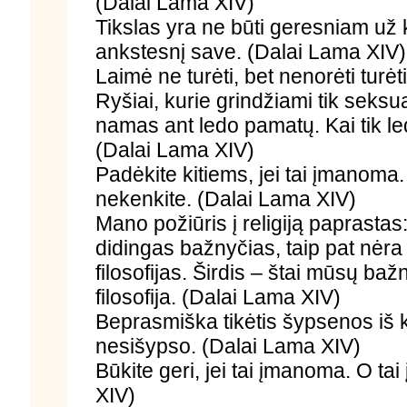
(Dalai Lama XIV)
Tikslas yra ne būti geresniam už 
ankstesnį save. (Dalai Lama XIV)
Laimė ne turėti, bet nenorėti turė
Ryšiai, kurie grindžiami tik seksu
namas ant ledo pamatų. Kai tik le
(Dalai Lama XIV)
Padėkite kitiems, jei tai įmanoma
nekenkite. (Dalai Lama XIV)
Mano požiūris į religiją paprastas:
didingas bažnyčias, taip pat nėra 
filosofijas. Širdis – štai mūsų ba
filosofija. (Dalai Lama XIV)
Beprasmiška tikėtis šypsenos iš k
nesišypso. (Dalai Lama XIV)
Būkite geri, jei tai įmanoma. O t
XIV)