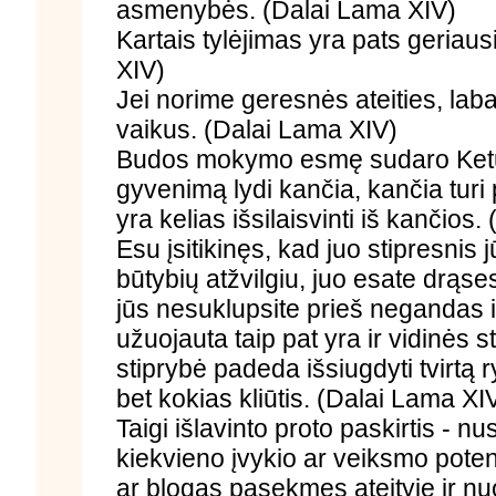
asmenybės. (Dalai Lama XIV)
Kartais tylėjimas yra pats geria
XIV)
Jei norime geresnės ateities, lab
vaikus. (Dalai Lama XIV)
Budos mokymo esmę sudaro Ketur
gyvenimą lydi kančia, kančia turi p
yra kelias išsilaisvinti iš kančios
Esu įsitikinęs, kad juo stipresnis
būtybių atžvilgiu, juo esate drąs
jūs nesuklupsite prieš negandas ir 
užuojauta taip pat yra ir vidinės st
stiprybė padeda išsiugdyti tvirtą ry
bet kokias kliūtis. (Dalai Lama XI
Taigi išlavinto proto paskirtis - nu
kiekvieno įvykio ar veiksmo potenc
ar blogas pasekmes ateityje ir nu