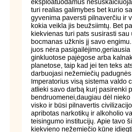
eksploatuodamus nesuskaičiuoja
turi realias galimybes bet kurio sav
gyvenima paversti pilnaverčiu ir 
kokia veikla jis beužsiimtų. Bet pa
kiekvienas turi pats susirasti sau
bocmanas užknis jį savo engimu. To
juos nėra pasigailėjimo,geriausia 
ginkluotose pajėgose arba kalnak
planetose, taip kad jei ten teks at
darbuojasi nežemiečių padugnės
Imperatorius visą sistema valdo cen
atlieki savo darbą kurį pasirenki p
bendruomenei,daugiau dėl nieko ga
visko ir būsi pilnavertis civilizacij
apribotas narkotikų ir alkoholio v
teisingumo institucijų. Apie tavo 
kiekvieno nežemiečio kūne idiegti 