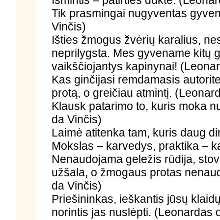
Tik prasmingai nugyventas gyven
Vinčis)
Išties žmogus žvėrių karalius, n
neprilygsta. Mes gyvename kitų 
vaikščiojantys kapinynai! (Leonar
Kas ginčijasi remdamasis autorit
protą, o greičiau atmintį. (Leonar
Klausk patarimo to, kuris moka n
da Vinčis)
Laimė atitenka tam, kuris daug di
Mokslas – karvedys, praktika – ka
Nenaudojama geležis rūdija, stov
užšala, o žmogaus protas nenau
da Vinčis)
Priešininkas, ieškantis jūsų klai
norintis jas nuslėpti. (Leonardas 