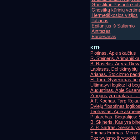
Gnostikai: Pasaulio su
Gnostikų kūrinių vertimai
Hermetiškosios vizijos
Tatianas
Epifanijus iš Saliamio
Antitezės
Bardesanas
KITI:
Plotinas. Apie skaičius
R. Šteineris. Arimaniška
B. Raselas. Ar yra Diev
Laplasas. Dėl tikimybių
Arianas. Stoicizmo pagri
H. Toro. Gyvenimas be p
Ultimatyvi logika: Iki beg
Augustinas. Apie Susaną 
Žmogus yra matas ir … s
A.F. Kochas. Tarp Rojau
Dviejų filosofinės logik
Teofrastas. Apie akmeni
Plutarchas. Biografijos:
B. Skineris. Kas yra bih
Ž. P. Sartras. Šleikštuly
Ėrichas Fromas. Menas 
Pozityvizmo švytuoklė