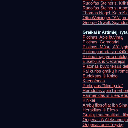
Rudolfas Šteineris. Kri
Rudolfas Šteineris. Ato
Thomas Nagel. Ką reiški
Otto Weininger. "Aš" pr
George Orwell. Spaudos
Graikai ir Artimieji ryta
Plotinas. Apie buvimą
Plotinas. Geradariai
Plotinas: Mūsų „Aš“ lygi
Plotino portretas: požiū
Plotino mąstymo ontolo
Eusebijus iš Cezarėjos
Platonas buvo teisus dėl 
Kai kurios graikų ir rom
Eudoksas iš Knido
Ksenofonas
Porfirijaus "Nimfų ola"
Herodotas apie hiperbor
Parmenidas iš Elea: eiliu
Kinikai
Arabų filosofija: Ibn Sina
Heraklitas iš Efeso
Graikų matematikai - filo
Origenas iš Aleksandrijo
Origenas apie Trejybę