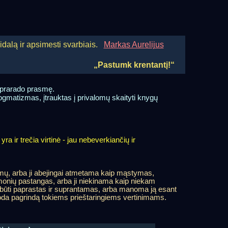
vidalą ir apsimesti svarbiais.
Markas Aurelijus
„Pastumk krentantį!“
e prarado prasmę.
dogmatizmas, įtrauktas į privalomų skaityti knygų
a ir trečia virtinė - jau nebeverkiančių ir
adimų, arba ji abejingai atmetama kaip mąstymas,
žmonių pastangas, arba ji niekinama kaip niekam
uri būti paprastas ir suprantamas, arba manoma ją esant
 duoda pagrindą tokiems prieštaringiems vertinimams.