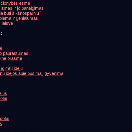
kščionybės esmė
mizmas ir jo paneigimas
a būti šikšnosparniu?
oblema ir genialumas
 laisvė
i:
ai
rio paprastumas
ginė prasmė
įgimtų idėjų
ėnų idėjos apie būsimąjį gyvenimą
ėjus
otai
sofai
s