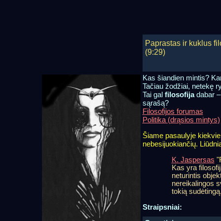
Paprastas ir kuklus fi
(9:29)
Kas šiandien mintis? Kam
Tačiau žodžiai, netekę r
Tai gal
filosofija
dabar – 
sąrašą?
Filosofijos forumas
Politika (drąsios mintys)
Šiame pasaulyje kiekvieną
nebesijuokiančių. Liūdniau
K. Jaspersas
"F
Kas yra filosof
neturintis obje
nereikalingos s
tokią sudėtingą
Straipsniai: