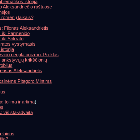
oblematikos istorija
o Aleksandriečio raštuose
nėjos
a romėnų laikais?
: Filonas Aleksandrietis
 iki Parmenido
 iki Sokrato
ratos vystymasis
istorija
ėlyvojo neoplatonizmo. Proklas
p ankstyvųjų krikščionių
obijus
emensas Aleksandrietis
s
ksinėms Pitagoro Mintims
jus
ja: tolima ir artima
)
os
: višišta-advaita
ielaidos
fiją?