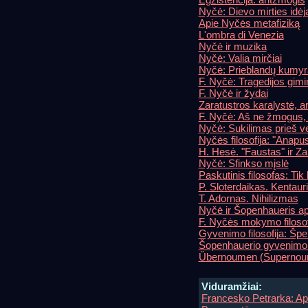
Nyčė: Dievo mirties idėj
Apie Nyčės metafiziką
L'ombra di Venezia
Nyčė ir muzika
Nyčė: Valia mirčiai
Nyčė: Prieblandų kumyr
F. Nyčė: Tragedijos gim
F. Nyčė ir žydai
Zaratustros karalystė, 
F. Nyčė: Aš ne žmogus, 
Nyčė: Sukilimas prieš v
Nyčės filosofija: "Anapus 
H. Hesė. "Faustas" ir Za
Nyčė: Sfinkso mįslė
Paskutinis filosofas: Ti
P. Sloterdaikas. Kentauriš
T. Adornas. Nihilizmas
Nyčė ir Šopenhaueris ap
F. Nyčės mokymo filosofi
Gyvenimo filosofija: Špe
Šopenhauerio gyvenimo 
Ṻbernoumen (Supernou
Viduramžiai:
Francesko Petrarka: Api