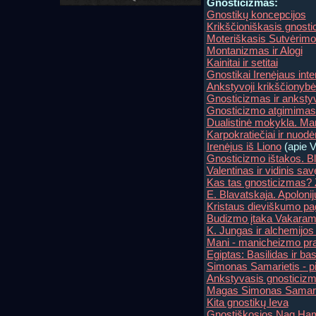
Gnosticizmas:
Gnostikų koncepcijos
Krikščioniškasis gnost
Moteriškasis Sutvėrimo
Montanizmas ir Alogi
Kainitai ir setitai
Gnostikai Irenėjaus inte
Ankstyvoji krikščionybė
Gnosticizmas ir ankstyv
Gnosticizmo atgimimas
Dualistinė mokykla. Mar
Karpokratiečiai ir nuodė
Irenėjus iš Liono
(apie V
Gnosticizmo ištakos. Bl
Valentinas ir vidinis sa
Kas tas gnosticizmas? 
E. Blavatskaja. Apoloni
Kristaus dieviškumo pa
Budizmo įtaka Vakarams
K. Jungas ir alchemijo
Mani - manicheizmo pra
Egiptas: Basilidas ir basi
Simonas Samarietis - 
Ankstyvasis gnosticizma
Magas Simonas Samarie
Kita gnostikų Ieva
Gnostiškosios Nag Ham