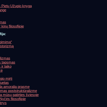
š Pietų Užupio knyga
ange
ymas
kinų filosofijoje
ija:
 gimimą“
istorizmą
ilizmas
is tapsmas
ir laiko
zė
io mirtį
iluetas
elą amoralia prasme
imas poststruktūralizme
ja mūsų patirties šviesoje
čės filosofijoje
ėrys