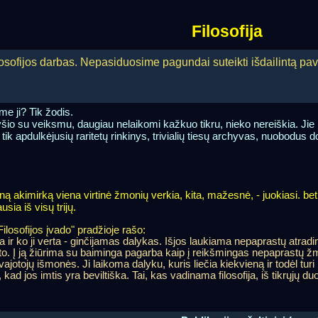
Filosofija
losofijos darbas. Nepasiduosime pagundai suteikti išdailintą pa
e ji? Tik žodis.
yšio su veiksmu, daugiau nelaikomi kažkuo tikru, nieko nereiškia. Ji
tik apdulkėjusių raritetų rinkinys, trivialių tiesų archyvas, nuobodus 
 akimirką viena virtinė žmonių verkia, kita, mažesnė, - juokiasi. bet yr
sia iš visų trijų.
ilosofijos įvado" pradžioje rašo:
ija ir ko ji verta - ginčijamas dalykas. Išjos laukiama nepaprastų atr
kto. Į ją žiūrima su baiminga pagarba kaip į reikšmingas nepaprastų 
vajotojų išmonės. Ji laikoma dalyku, kuris liečia kiekvieną ir todėl t
, kad jos imtis yra beviltiška. Tai, kas vadinama filosofija, iš tikrųjų