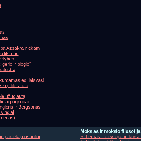
a
as
imas
arba Azsakra niekam
o likimas
ertybes
gėrio ir blogio"
ratustra
k kurdamas esi laisvas!
koji literatūra
ie užuojautą
niai pagrindai
ngleris ir Bergsonas
vingiai
menas)
Mokslas ir mokslo filosofija
e panieką pasauliui
S. Lemas. Televizija be korse