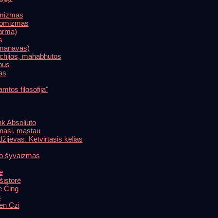
omizmas
atomizmas
arma)
s
amanavas)
ichijos, mahabhutos
pus
as
tos filosofija"
nk Absoliuto
inasi, mąstau
ijevas. Ketvirtasis kelias
o šyvaizmas
ė
šistorė
e Čing
s
en Czi