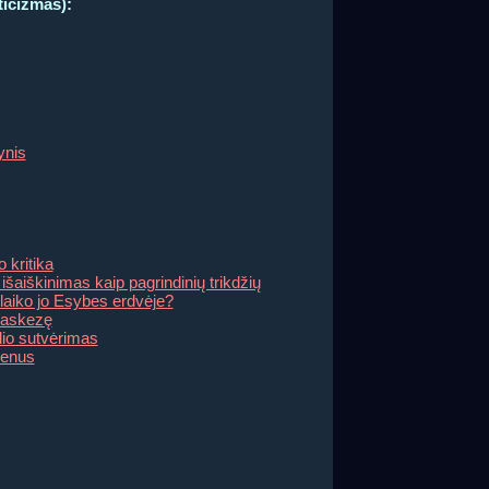
ticizmas):
ynis
 kritika
šaiškinimas kaip pagrindinių trikdžių
aiko jo Esybes erdvėje?
e askezę
lio sutvėrimas
senus