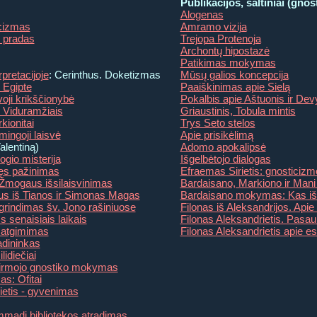
Publikacijos, šaltiniai (gnos
Alogenas
icizmas
Amramo vizija
 pradas
Trejopa Protenoja
Archontų hipostazė
Patikimas mokymas
rpretacijoje
: Cerinthus. Doketizmas
Mūsų galios koncepcija
 Egipte
Paaiškinimas apie Sielą
oji krikščionybė
Pokalbis apie Aštuonis ir Dev
 Viduramžiais
Griaustinis, Tobula mintis
kionitai
Trys Seto stelos
mingoji laisvė
Apie prisikėlimą
alentiną)
Adomo apokalipsė
ogio misterija
Išgelbėtojo dialogas
vęs pažinimas
Efraemas Sirietis: gnosticizmo
Žmogaus išsilaisvinimas
Bardaisano, Markiono ir Mani i
jus iš Tianos ir Simonas Magas
Bardaisano mokymas: Kas išl
grindimas šv. Jono rašiniuose
Filonas iš Aleksandrijos. Api
 senaisiais laikais
Filonas Aleksandrietis. Pasau
s atgimimas
Filonas Aleksandrietis apie e
dininkas
lidiečiai
pirmojo gnostiko mokymas
s: Ofitai
tis - gyvenimas
madi bibliotekos atradimas