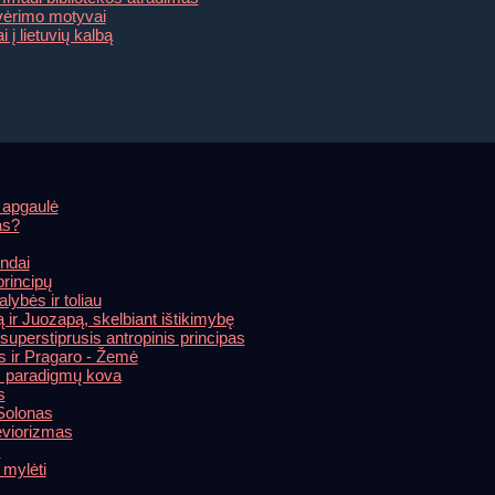
tvėrimo motyvai
 į lietuvių kalbą
 apgaulė
as?
ndai
rincipų
alybės ir toliau
ir Juozapą, skelbiant ištikimybę
uperstiprusis antropinis principas
s ir Pragaro - Žemė
os paradigmų kova
s
 Solonas
eviorizmas
s
mylėti