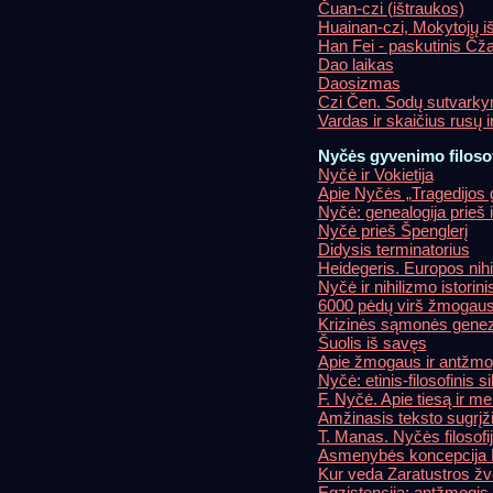
Čuan-czi (ištraukos)
Huainan-czi, Mokytojų i
Han Fei - paskutinis Čž
Dao laikas
Daosizmas
Czi Čen. Sodų sutvark
Vardas ir skaičius rusų ir 
Nyčės gyvenimo filosof
Nyčė ir Vokietija
Apie Nyčės „Tragedijos
Nyčė: genealogija prieš 
Nyčė prieš Špenglerį
Didysis terminatorius
Heidegeris. Europos nih
Nyčė ir nihilizmo istorin
6000 pėdų virš žmogaus 
Krizinės sąmonės gene
Šuolis iš savęs
Apie žmogaus ir antžmog
Nyčė: etinis-filosofinis s
F. Nyčė. Apie tiesą ir m
Amžinasis teksto sugrįž
T. Manas. Nyčės filosofi
Asmenybės koncepcija Ny
Kur veda Zaratustros žv
Egzistencija: antžmogis