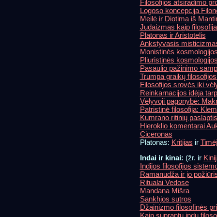
Filosofijos atsiradimo pr
Logoso koncepcija Filon
Meilė ir Diotima iš Manti
Judaizmas kaip filosofij
Platonas ir Aristotelis
Ankstyvasis misticizmas
Monistinės kosmologijos
Pliuristinės kosmologijos
Pasaulio pažinimo samp
Trumpa graikų filosofijos 
Filosofijos srovės iki v
Reinkarnacijos idėja tar
Vėlyvoji pagonybė: Makr
Patristinė filosofija: Kl
Kumrano ritinių paslapti
Hieroklio komentarai Au
Ciceronas
Platonas:
Kritijas
ir
Timė
Indai ir kinai:
(žr. ir
Kini
Indijos filosofijos sistem
Ramanudža ir jo požiūris
Ritualai Vedose
Mandana Mišra
Sankhjos sutros
Džainizmo filosofinės pr
Kaip suprantu indų filoso