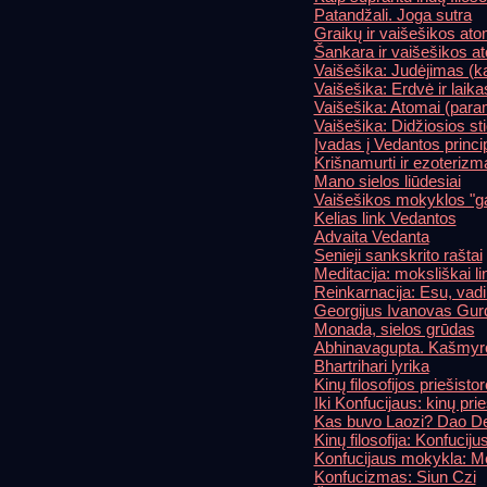
Patandžali. Joga sutra
Graikų ir vaišešikos at
Šankara ir vaišešikos 
Vaišešika: Judėjimas (k
Vaišešika: Erdvė ir laika
Vaišešika: Atomai (par
Vaišešika: Didžiosios st
Įvadas į Vedantos princi
Krišnamurti ir ezoterizm
Mano sielos liūdesiai
Vaišešikos mokyklos "gam
Kelias link Vedantos
Advaita Vedanta
Senieji sankskrito raštai
Meditacija: moksliškai li
Reinkarnacija: Esu, vad
Georgijus Ivanovas Gurdž
Monada, sielos grūdas
Abhinavagupta. Kašmyr
Bhartrihari lyrika
Kinų filosofijos priešistor
Iki Konfucijaus: kinų prie
Kas buvo Laozi? Dao D
Kinų filosofija: Konfuciju
Konfucijaus mokykla: M
Konfucizmas: Siun Czi