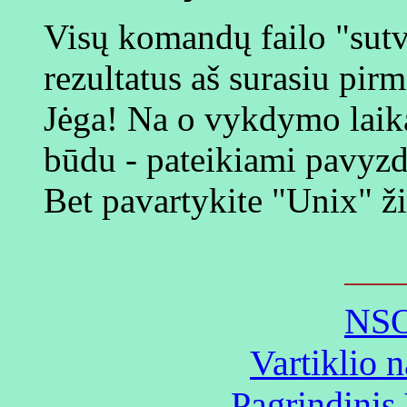
Visų komandų failo "sut
rezultatus aš surasiu pir
Jėga! Na o vykdymo laiką
būdu - pateikiami pavyzd
Bet pavartykite "Unix" ž
NSO
Vartiklio 
Pagrindinis 