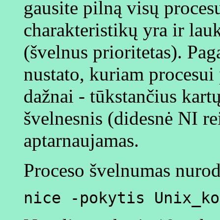
gausite pilną visų proces
charakteristikų yra ir lau
(švelnus prioritetas). Pag
nustato, kuriam procesui 
dažnai - tūkstančius kart
švelnesnis (didesnė NI re
aptarnaujamas.
Proceso švelnumas nurodo
nice -pokytis Unix_ko