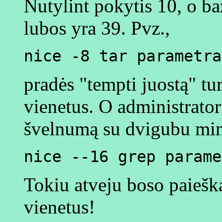
Nutylint pokytis 10, o b
lubos yra 39. Pvz.,
nice -8 tar parametra
pradės "tempti juostą" t
vienetus. O administrator
švelnumą su dvigubu minu
nice --16 grep parame
Tokiu atveju boso paieška
vienetus!