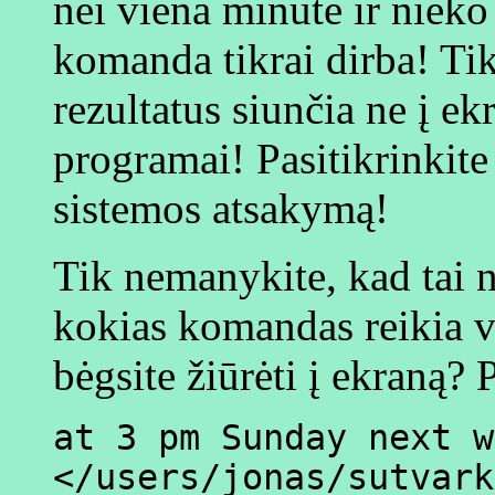
nei viena minutė ir nieko
komanda tikrai dirba! Ti
rezultatus siunčia ne į ek
programai! Pasitikrinkite 
sistemos atsakymą!
Tik nemanykite, kad tai n
kokias komandas reikia vy
bėgsite žiūrėti į ekraną? 
at 3 pm Sunday next w
</users/jonas/sutvark