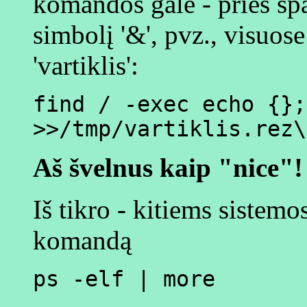
komandos gale - prieš spa
simbolį '&', pvz., visuose
'vartiklis':
find / -exec echo {};
>>/tmp/vartiklis.rez\
Aš švelnus kaip "nice"!
Iš tikro - kitiems sistem
komandą
ps -elf | more