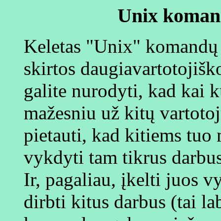
Unix koman
Keletas "Unix" komandų y
skirtos daugiavartotojiško
galite nurodyti, kad kai 
mažesniu už kitų vartotojų
pietauti, kad kitiems tuo
vykdyti tam tikrus darbus
Ir, pagaliau, įkelti juos
dirbti kitus darbus (tai la