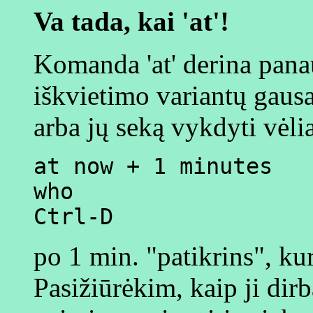
Va tada, kai 'at'!
Komanda 'at' derina pan
iškvietimo variantų gaus
arba jų seką vykdyti vėli
at now + 1 minutes
who
Ctrl-D
po 1 min. "patikrins", kur
Pasižiūrėkim, kaip ji dir