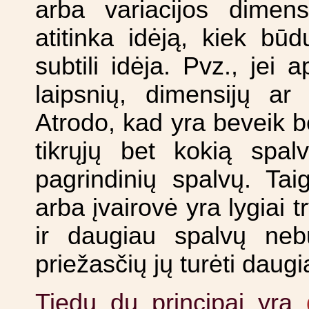
arba variacijos dimensi
atitinka idėją, kiek bū
subtili idėja. Pvz., jei 
laipsnių, dimensijų ar 
Atrodo, kad yra beveik be
tikrųjų bet kokią spal
pagrindinių spalvų. Taig
arba įvairovė yra lygiai t
ir daugiau spalvų nebūt
priežasčių jų turėti daugi
Tiedu du principai yra