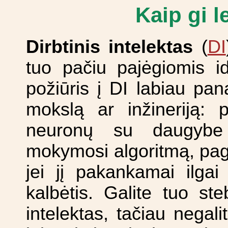
Kaip gi l
Dirbtinis intelektas
(
DI
tuo pačiu pajėgiomis id
požiūris į DI labiau pan
mokslą ar inžineriją: p
neuronų su daugybe r
mokymosi algoritmą, pagr
jei jį pakankamai ilgai 
kalbėtis. Galite tuo steb
intelektas, tačiau negal