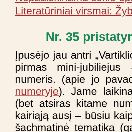
Literatūriniai virsmai: Ž
Nr. 35 pristat
Įpusėjo jau antri „Vartikl
pirmas mini-jubiliejus
numeris. (apie jo pav
numeryje
). Jame laikina
(bet atsiras kitame num
kairiąją ausį – būsiu ka
šachmatinė tematika (ga