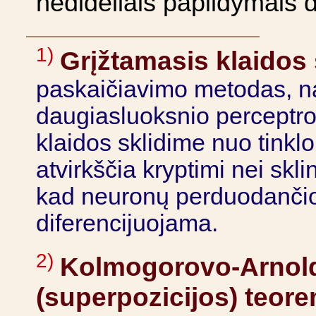
nedideliais papildymais d
1)
Grįžtamasis klaidos
paskaičiavimo metodas, n
daugiasluoksnio perceptron
klaidos sklidime nuo tinklo 
atvirkščia kryptimi nei skli
kad neuronų perduodančioj
diferencijuojama.
2)
Kolmogorovo-Arnold
(superpozicijos) teor