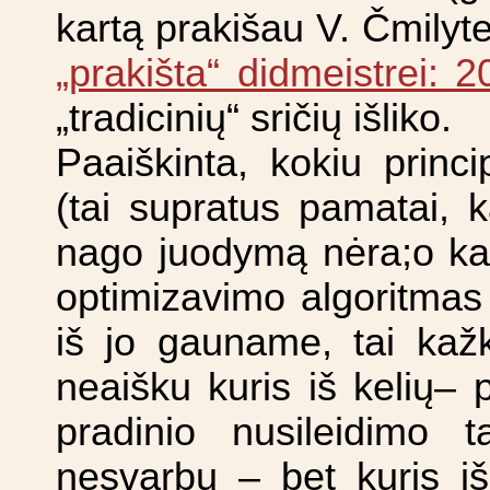
kartą prakišau V. Čmilyte
„prakišta“ didmeistrei: 
„tradicinių“ sričių išliko.
Paaiškinta, kokiu princip
(tai supratus pamatai, k
nago juodymą nėra;o kad
optimizavimo algoritmas 
iš jo gauname, tai kaž
neaišku kuris iš kelių–
pradinio nusileidimo 
nesvarbu – bet kuris iš