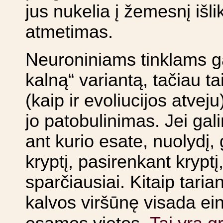
jus nukelia į žemesnį išl
atmetimas.
Neuroniniams tinklams ga
kalną“ variantą, tačiau ta
(kaip ir evoliucijos atve
jo patobulinimas. Jei gal
ant kurio esate, nuolydį,
kryptį, pasirenkant krypt
sparčiausiai. Kitaip tarian
kalvos viršūnę visada ein