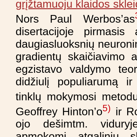
grįžtamuoju klaidos skle
Nors Paul Werbos’as
disertacijoje pirmasis 
daugiasluoksnių neuroni
gradientų skaičiavimo a
egzistavo valdymo teori
didžiulį populiarumą ir
tinklų mokymosi metodu
5)
Geoffrey Hinton’o
ir Ro
ojo dešimtm. viduryje
apmokomi atgaliniu sk