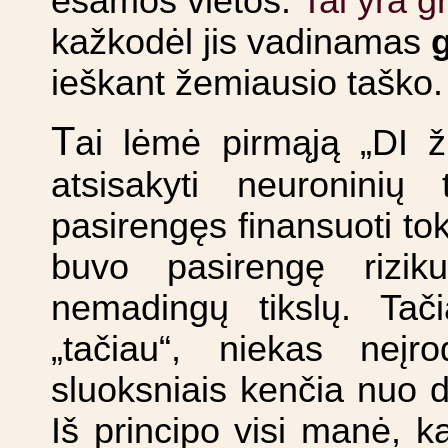
Tai yra g
esamos vietos.
kažkodėl jis vadinamas
ieškant žemiausio taško.
T
ai lėmė pirmąją „DI ži
atsisakyti neuroninių
pasirengęs finansuoti tok
buvo pasirengę rizik
nemadingų tikslų. Tači
„tačiau“, niekas neįr
sluoksniais kenčia nuo da
Iš principo visi manė, k