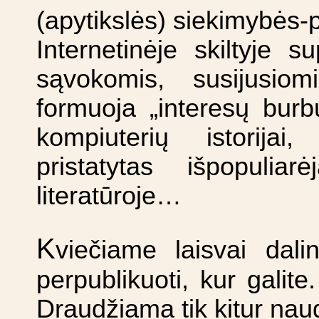
(apytikslės) siekimybės-p
Internetinėje skiltyje 
sąvokomis, susijusio
formuoja „interesų burbu
kompiuterių istorijai
pristatytas išpopuliar
literatūroje…
K
viečiame laisvai dalint
perpublikuoti, kur galite
Draudžiama tik kitur naudo