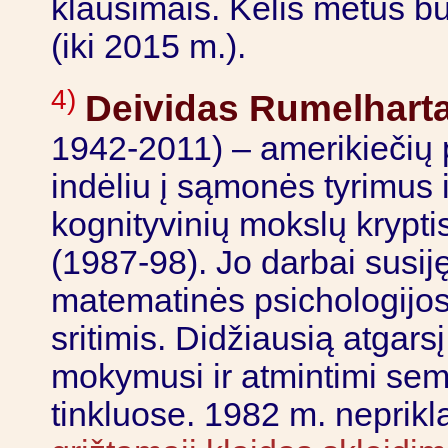
klausimais. Kelis metus b
(iki 2015 m.).
4)
Deividas Rumelhart
1942-2011) – amerikiečių 
indėliu į sąmonės tyrimus 
kognityvinių mokslų krypti
(1987-98). Jo darbai susij
matematinės psichologijos,
sritimis. Didžiausią atgars
mokymusi ir atmintimi se
tinkluose. 1982 m. neprikl