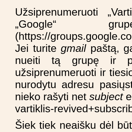
Užsiprenumeruoti „Varti
„Google“ 
(https://groups.google.co
Jei turite
gmail
paštą, gal
nueiti tą grupę ir pr
užsiprenumeruoti ir ties
nurodytu adresu pasiųsti
nieko rašyti net
subject
ei
vartiklis-revived+subscr
Šiek tiek neaišku dėl bū