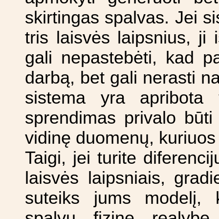
skirtingas spalvas. Jei s
tris laisvės laipsnius, j
gali nepastebėti, kad pak
darbą, bet gali nerasti n
sistema yra apribota ti
sprendimas privalo būti 
vidinę duomenų, kuriuos 
Taigi, jei turite diferen
laisvės laipsniais, grad
suteiks jums modelį, ku
spalvų fizinę realybę.