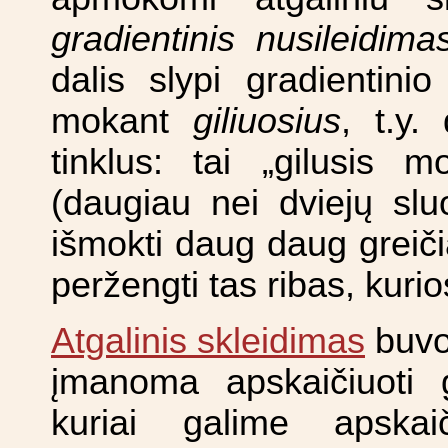
gradientinis nusileidima
dalis slypi gradientini
mokant
giliuosius
, t.y.
tinklus: tai „gilusis m
(daugiau nei dviejų slu
išmokti daug daug greičiau
peržengti tas ribas, kuri
Atgalinis skleidimas
buvo 
įmanoma apskaičiuoti g
kuriai galime apskai