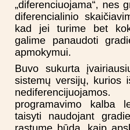
„diferenciuojama“, nes g
diferencialinio skaičia
kad jei turime bet kok
galime panaudoti gradi
apmokymui.
Buvo sukurta įvairiausi
sistemų versijų, kurios 
nediferencijuojamos
programavimo kalba le
taisyti naudojant gradi
rastume būdą, kaip apska