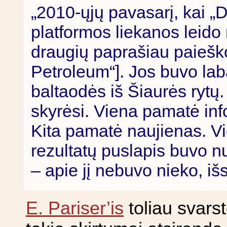
„2010-ųjų pavasarį, kai „
platformos liekanos leido 
draugių paprašiau paieškot
Petroleum“]. Jos buvo lab
baltaodės iš Šiaurės rytų. 
skyrėsi. Viena pamatė inf
Kita pamatė naujienas. Vi
rezultatų puslapis buvo nuo
– apie jį nebuvo nieko, i
E. Pariser’is
toliau svars