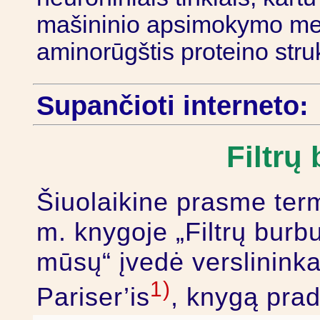
mašininio apsimokymo met
aminorūgštis proteino stru
Supančioti interneto:
Filtrų
Šiuolaikine prasme te
m. knygoje „Filtrų burb
mūsų“ įvedė verslininkas
1)
Pariser’is
, knygą prad