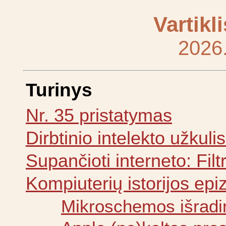
Vartikl
2026
Turinys
Nr. 35 pristatymas
Dirbtinio intelekto užkulis
Supančioti interneto: Fil
Kompiuterių istorijos epi
Mikroschemos išrad