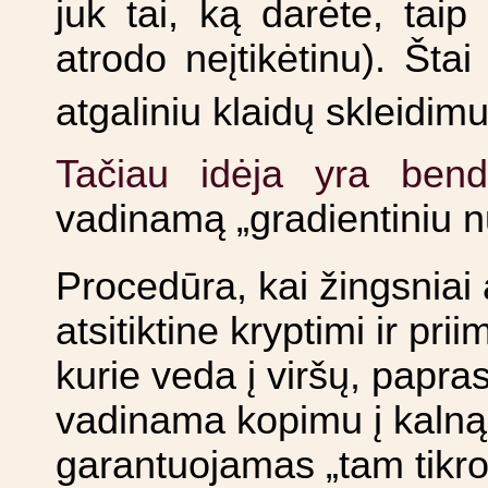
juk tai, ką darėte, taip
atrodo neįtikėtinu). Št
atgaliniu klaidų skleidim
Tačiau idėja yra bend
vadinamą „gradientiniu n
Procedūra, kai žingsniai 
atsitiktine kryptimi ir prii
kurie veda į viršų, papras
vadinama kopimu į kalną
garantuojamas „tam tikro