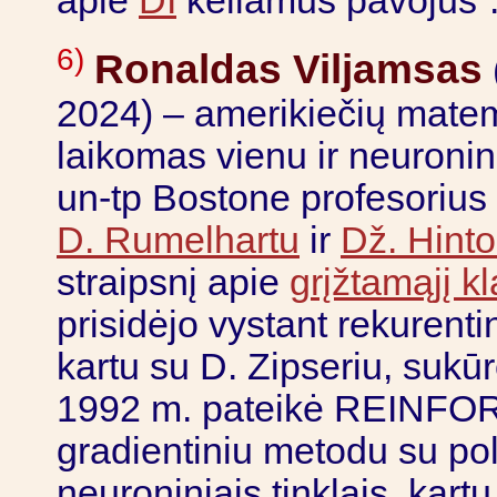
apie
DI
keliamus pavojus“
6)
Ronaldas Viljamsas
2024) – amerikiečių matem
laikomas vienu ir neuronini
un-tp Bostone profesorius
D. Rumelhartu
ir
Dž. Hint
straipsnį apie
grįžtamąjį k
prisidėjo vystant rekurenti
kartu su D. Zipseriu, sukū
1992 m. pateikė REINFORC
gradientiniu metodu su pol
neuroniniais tinklais, kart