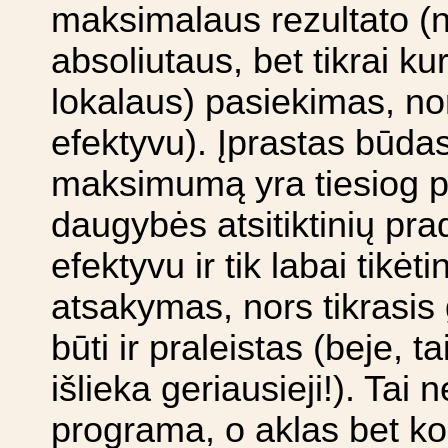
maksimalaus rezultato (n
absoliutaus, bet tikrai ku
lokalaus) pasiekimas, nors
efektyvu). Įprastas būdas
maksimumą yra tiesiog p
daugybės atsitiktinių prad
efektyvu ir tik labai tikė
atsakymas, nors tikrasi
būti ir praleistas (beje, ta
išlieka geriausieji!). Tai 
programa, o aklas bet koki