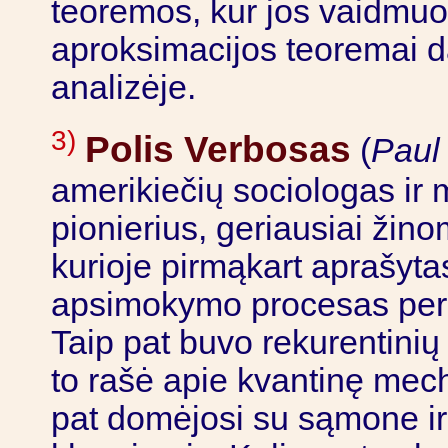
teoremos, kur jos vaidmuo
aproksimacijos teoremai 
analizėje.
3)
Polis Verbosas
(
Paul
amerikiečių sociologas ir
pionierius, geriausiai žin
kurioje pirmąkart aprašytas
apsimokymo procesas pe
Taip pat buvo rekurentinių
to rašė apie kvantinę mechan
pat domėjosi su sąmone ir