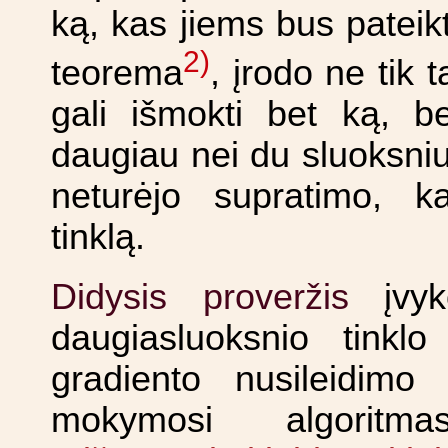
ką, kas jiems bus patei
2)
teorema
, įrodo ne tik 
gali išmokti bet ką, be
daugiau nei du sluoksniu
neturėjo supratimo, k
tinklą.
Didysis proveržis
įvyk
daugiasluoksnio tinklo
gradiento nusileidim
mokymosi algoritma