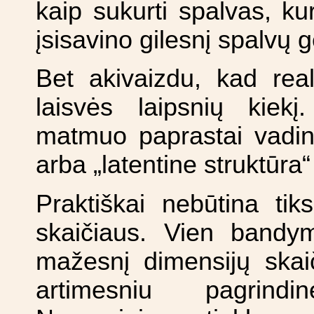
kaip sukurti spalvas, ku
įsisavino gilesnį spalvų
Bet akivaizdu, kad re
laisvės laipsnių kiekį
matmuo paprastai vadina
arba „latentine struktūra“
Praktiškai nebūtina tiks
skaičiaus. Vien bandym
mažesnį dimensijų skaič
artimesniu pagrind