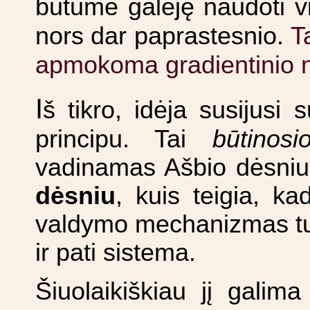
būtume galėję naudoti v
T
nors dar paprastesnio.
apmokoma gradientinio 
I
š tikro, idėja susijusi
principu. Tai
būtinosi
vadinamas Ašbio dėsni
dėsniu
, kuis teigia, ka
valdymo mechanizmas turi 
ir pati sistema.
Šiuolaikiškiau jį galima