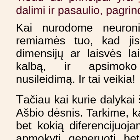
dalimi ir pasaulio, pagrin
Kai nurodome neuronin
remiamės tuo, kad jis
dimensijų ar laisvės la
kalbą, ir apsimoko
nusileidimą. Ir tai veikia!
T
ačiau kai kurie dalykai 
Ašbio dėsnis. Tarkime, k
bet kokią diferencijuoj
apmokyti generuoti bet