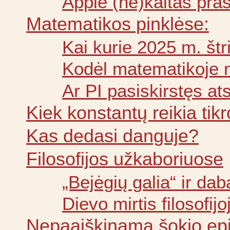
Apple (ne)kaltas pra
Matematikos pinklėse:
Kai kurie 2025 m. št
Kodėl matematikoje n
Ar PI pasiskirstęs ats
Kiek konstantų reikia ti
Kas dedasi danguje?
Filosofijos užkaboriuose
„Bejėgių galia“ ir dab
Dievo mirtis filosofijo
Nepaaiškinama šokio ep