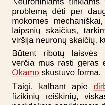
Neuroniniams tinklams t
problemą dėti per daug
mokomės mechaniškai, o
laipsnių skaičius, tark
viršija neuronų skaičių, ku
Būtent ribotų laisvės l
verčia mus rasti geras el
Okamo
skustuvo forma.
T
aigi, kalbant apie
dir
fizikinių reiškinių, vis