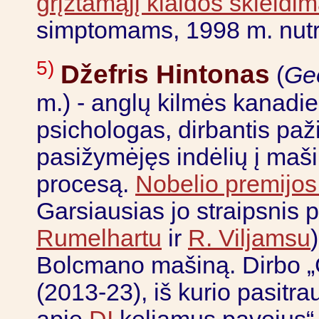
grįžtamąjį klaidos skleidi
simptomams, 1998 m. nutr
5)
Džefris Hintonas
(
Geo
m.) - anglų kilmės kanadie
psichologas, dirbantis paži
pasižymėjęs indėlių į maš
procesą.
Nobelio premijos f
Garsiausias jo straipsnis 
Rumelhartu
ir
R. Viljamsu
Bolcmano mašiną. Dirbo „G
(2013-23), iš kurio pasitra