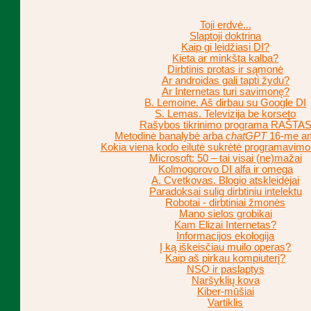
Toji erdvė...
Slaptoji doktrina
Kaip gi leidžiasi DI?
Kieta ar minkšta kalba?
Dirbtinis protas ir sąmonė
Ar androidas gali tapti žydu?
Ar Internetas turi savimonę?
B. Lemoine. Aš dirbau su Google DI
S. Lemas. Televizija be korseto
Rašybos tikrinimo programa RAŠTA
Metodinė banalybė arba
chatGPT
16-me am
Kokia viena kodo eilutė sukrėtė programavimo
Microsoft: 50 – tai visai (ne)mažai
Kolmogorovo DI alfa ir omega
A. Cvetkovas. Blogio atskleidėjai
Paradoksai sulig dirbtiniu intelektu
Robotai - dirbtiniai žmonės
Mano sielos grobikai
Kam Elizai Internetas?
Informacijos ekologija
Į ką iškeisčiau muilo operas?
Kaip aš pirkau kompiuterį?
NSO ir paslaptys
Naršyklių kova
Kiber-mūšiai
Vartiklis