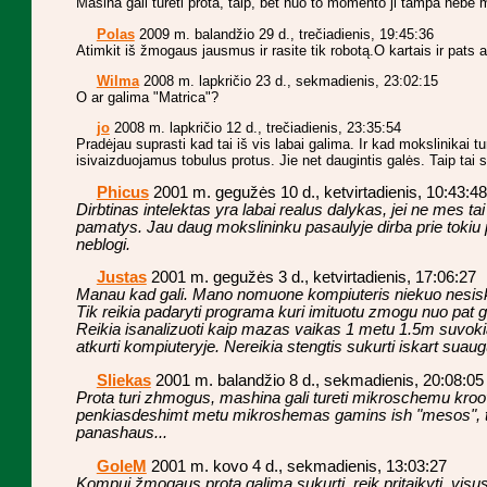
Masina gali tureti prota, taip, bet nuo to momento ji tampa nebe 
Polas
2009 m. balandžio 29 d., trečiadienis, 19:45:36
Atimkit iš žmogaus jausmus ir rasite tik robotą.O kartais ir pats 
Wilma
2008 m. lapkričio 23 d., sekmadienis, 23:02:15
O ar galima "Matrica"?
jo
2008 m. lapkričio 12 d., trečiadienis, 23:35:54
Pradėjau suprasti kad tai iš vis labai galima. Ir kad mokslinikai t
isivaizduojamus tobulus protus. Jie net daugintis galės. Taip tai 
Phicus
2001 m. gegužės 10 d., ketvirtadienis, 10:43:48
Dirbtinas intelektas yra labai realus dalykas, jei ne mes ta
pamatys. Jau daug mokslininku pasaulyje dirba prie tokiu p
neblogi.
Justas
2001 m. gegužės 3 d., ketvirtadienis, 17:06:27
Manau kad gali. Mano nomuone kompiuteris niekuo nesis
Tik reikia padaryti programa kuri imituotu zmogu nuo pat 
Reikia isanalizuoti kaip mazas vaikas 1 metu 1.5m suvokia 
atkurti kompiuteryje. Nereikia stengtis sukurti iskart sua
Sliekas
2001 m. balandžio 8 d., sekmadienis, 20:08:05
Prota turi zhmogus, mashina gali tureti mikroschemu kroo
penkiasdeshimt metu mikroshemas gamins ish "mesos", ta
panashaus...
GoleM
2001 m. kovo 4 d., sekmadienis, 13:03:27
Kompui žmogaus prota galima sukurti, reik pritaikyti, vis