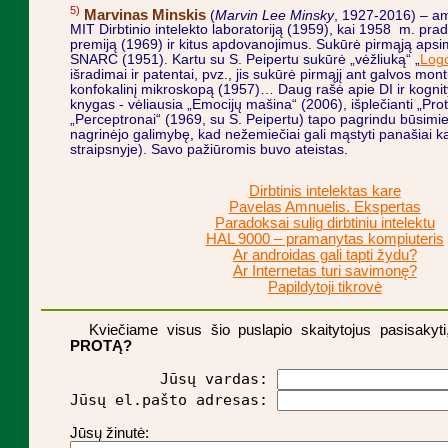
5)
Marvinas Minskis
(
Marvin Lee Minsky
, 1927-2016) – am
MIT Dirbtinio intelekto laboratoriją (1959), kai 1958 m. prad
premiją (1969) ir kitus apdovanojimus. Sukūrė pirmąją aps
SNARC (1951). Kartu su S. Peipertu sukūrė „vėžliuką“ „
Log
išradimai ir patentai, pvz., jis sukūrė pirmąjį ant galvos mo
konfokalinį mikroskopą (1957)… Daug rašė apie DI ir kognityv
knygas - vėliausia „Emocijų mašina“ (2006), išplečianti „Pr
„Perceptronai“ (1969, su S. Peipertu) tapo pagrindu būsim
nagrinėjo galimybę, kad nežemiečiai gali mąstyti panašiai 
straipsnyje). Savo pažiūromis buvo ateistas.
Dirbtinis intelektas kare
Pavelas Amnuelis. Ekspertas
Paradoksai sulig dirbtiniu intelektu
HAL 9000 – pramanytas kompiuteris
Ar androidas gali tapti žydu?
Ar Internetas turi savimonę?
Papildytoji tikrovė
Kviečiame visus šio puslapio skaitytojus pasisakyt
PROTĄ?
          Jūsų vardas: 
Jūsų el.pašto adresas: 
Jūsų žinutė: