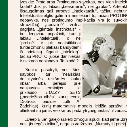
įveskite Proto arba Protingumo sąvokas, nes vien Intelek
kodėl? Juk jis labiau „beasmenis“, nei „protas“. Artefakt
išsaugojimas gali atrodyti „intelektualiu“, tačiau nebūt
Intelektualiai elgtis galima ir nesiekiant to, tačiau PROTING
nepavyks, nes protingumo implikacija yra jo suvoki
skruzdžių)
„socialinė“ veikla
pagrįsta „įgimtais instinktais“ -
bet lengviau pripažinti, kad ji
labiau „intelektuali“, o ne
"protinė“. ir juk neatsitiktinai
tuntai žmonių plakasi bandydami
iš prietaisų išgauti „intelektą“,
tačiau PROTO juose dar niekas
ir niekada neplanavo. Tai kodėl?
Sunku pasakyti, nes šios
sąvokos turi "neaiškias
definityvinės reikšmės lauko
ribas“ arba perėjus prie
naujausios terminijos - jie
priklauso
FUZZY SETS
(„negriežtos aibės“, kurių teoriją
1965-ais pasiūlė Lotfi A.
Zadeh'as), kurių matematinis modelis leidžia aprašyti n
atliekant su jomis veiksmus padaryti „negrieštas“ išvadas.
„Deep Blue“ galėjo sukelti žmogui įspūdį, kad jame „bręs
nes „jis regėjo toliau“, negu jo varžovas. „Numatyti į priek