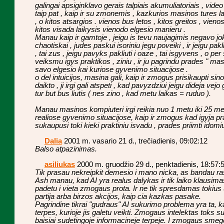
galingai apsiginklavo gerais talpiais akumuliatoriais , video
taip pat , kaip ir su zmonemis , kazkurios masinos tures 
, o kitos atsargios . vienos bus letos , kitos greitos , vien
kitos visada laikysis vienodo elgesio manieru .
Manau kaip ir gamtoje , jeigu is tevu naujagimis negavo jokiu
chaotiskai , judes paskui isoriniu jegu poveiki , ir jeigu pa
, tai zus , jeigu pavyks pakliuti i oaze , tai isgyvens , o 
veiksmu igys praktikos , ziniu , ir ju pagrindu prades " mas
savo elgesio kai kuriose gyvenimo situacijose .
o del intuicijos, masina gali, kaip ir zmogus prisikaupti sino
daikto , ji irgi gali atspeti , kad pavyzdziui jeigu dideja vejo g
tur but bus liutis ( nes zino , kad metu laikas = ruduo ).
Manau masinos kompiuteri irgi reikia nuo 1 metu iki 25 me
realiose gyvenimo situacijose, kaip ir zmogus kad igyja pr
sukaupusi toki kieki praktiniu isvadu , prades priimti ido
Dalia
2001 m. vasario 21 d., trečiadienis, 09:02:12
Balso atpazinimas.
asiliukas
2000 m. gruodžio 29 d., penktadienis, 18:57:
Tik prasau nekreipkit demesio i mano nicka, as bandau rasy
Ash manau, kad AI yra realus dalykas ir tik laiko klausimas
padetu i vieta zmogaus prota. Ir ne tik spresdamas tokius
partija arba birzos akcijos, kaip cia kazkas pasake.
Pagrindine tikrai "gudraus" AI sukurimo problema yra ta, k
terpes, kurioje jis galetu veikti. Zmogaus intelektas toks
baisiai sudetingoje informacineje terpeje. I zmogaus sme