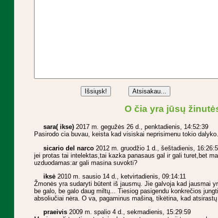
O čia yra jūsų žinut
sara( ikse)
2017 m. gegužės 26 d., penktadienis, 14:52:39
Pasirodo cia buvau, keista kad visiskai neprisimenu tokio dalyko.
sicario del narco
2012 m. gruodžio 1 d., šeštadienis, 16:26:
jei protas tai intelektas,tai kazka panasaus gal ir gali turet,bet 
uzduodamas:ar gali masina suvokti?
iksė
2010 m. sausio 14 d., ketvirtadienis, 09:14:11
Žmonės yra sudaryti būtent iš jausmų. Jie galvoja kad jausmai yr
be galo, be galo daug miltų... Tiesiog pasigendu konkrečios jungt
absoliučiai nėra. O va, pagaminus mašiną, tikėtina, kad atsirastų 
praeivis
2009 m. spalio 4 d., sekmadienis, 15:29:59