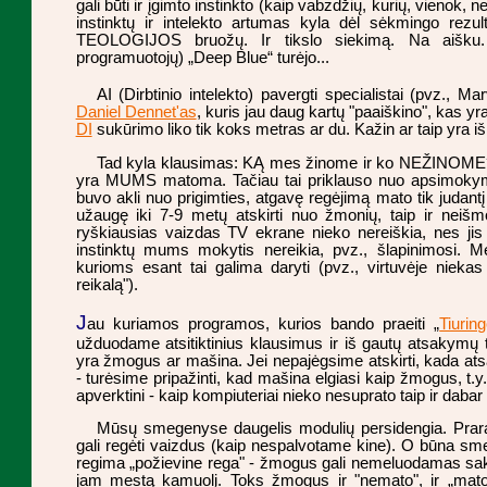
gali būti ir įgimto instinkto (kaip vabzdžių, kurių, vienok, 
instinktų ir intelekto artumas kyla dėl sėkmingo rezultat
TEOLOGIJOS bruožų. Ir tikslo siekimą. Na aišku. 
programuotojų) „Deep Blue“ turėjo...
AI (Dirbtinio intelekto) pavergti specialistai (pvz., M
Daniel Dennet'as
, kuris jau daug kartų "paaiškino", kas yr
DI
sukūrimo liko tik koks metras ar du. Kažin ar taip yra iš
Tad kyla klausimas: KĄ mes žinome ir ko NEŽINOME? 
yra MUMS matoma. Tačiau tai priklauso nuo apsimokymo
buvo akli nuo prigimties, atgavę regėjimą mato tik judant
užaugę iki 7-9 metų atskirti nuo žmonių, taip ir neišmok
ryškiausias vaizdas TV ekrane nieko nereiškia, nes jis
instinktų mums mokytis nereikia, pvz., šlapinimosi. 
kurioms esant tai galima daryti (pvz., virtuvėje niekas
reikalą").
J
au kuriamos programos, kurios bando praeiti „
Tiurin
užduodame atsitiktinius klausimus ir iš gautų atsakymų 
yra žmogus ar mašina. Jei nepajėgsime atskirti, kada a
- turėsime pripažinti, kad mašina elgiasi kaip žmogus, t.y.
apverktini - kaip kompiuteriai nieko nesuprato taip ir daba
Mūsų smegenyse daugelis modulių persidengia. Prar
gali regėti vaizdus (kaip nespalvotame kine). O būna sm
regima „požievine rega" - žmogus gali nemeluodamas saky
jam mestą kamuolį. Toks žmogus ir "nemato", ir „mato