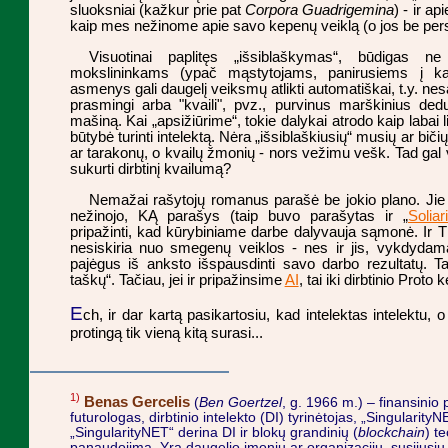
sluoksniai (kažkur prie pat
Corpora Guadrigemina
) - ir a
kaip mes nežinome apie savo kepenų veiklą (o jos be perst
Visuotinai paplitęs „išsiblaškymas“, būdigas n
mokslininkams (ypač mąstytojams, panirusiems į kaž
asmenys gali daugelį veiksmų atlikti automatiškai, t.y. nes
prasmingi arba "kvaili", pvz., purvinus marškinius ded
mašiną. Kai „apsižiūrime“, tokie dalykai atrodo kaip labai li
būtybė turinti intelektą. Nėra „išsiblaškiusių“ musių ar biči
ar tarakonų, o kvailų žmonių - nors vežimu vešk. Tad gal vi
sukurti dirbtinį kvailumą?
Nemažai rašytojų romanus parašė be jokio plano. Jie g
nežinojo, KĄ parašys (taip buvo parašytas ir „
Soliar
pripažinti, kad kūrybiniame darbe dalyvauja sąmonė. Ir
nesiskiria nuo smegenų veiklos - nes ir jis, vykdyd
pajėgus iš anksto išspausdinti savo darbo rezultatų. T
taškų“. Tačiau, jei ir pripažinsime
AI
, tai iki dirbtinio Proto 
E
ch, ir dar kartą pasikartosiu, kad intelektas intelektu
protingą tik vieną kitą surasi...
1)
Benas Gercelis
(
Ben Goertzel
, g. 1966 m.) – finansinio
futurologas, dirbtinio intelekto (DI) tyrinėtojas, „Singularity
„SingularityNET“ derina DI ir blokų grandinių (
blockchain
) t
panaudojimą. Yra daugelio įmonių ar organizacijų, susijusių 