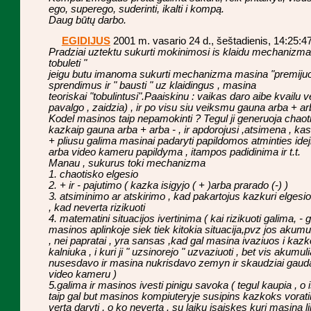
ego, superego, suderinti, ikalti i kompą.
Daug būtų darbo.
EGIDIJUS
2001 m. vasario 24 d., šeštadienis, 14:25:4
Pradziai uztektu sukurti mokinimosi is klaidu mechanizma 
tobuleti "
jeigu butu imanoma sukurti mechanizma masina "premijuot
sprendimus ir " bausti " uz klaidingus , masina
teoriskai "tobulintusi".Paaiskinu : vaikas daro aibe kvailu
pavalgo , zaidzia) , ir po visu siu veiksmu gauna arba + arba 
Kodel masinos taip nepamokinti ? Tegul ji generuoja chao
kazkaip gauna arba + arba - , ir apdorojusi ,atsimena , kas 
+ pliusu galima masinai padaryti papildomos atminties idej
arba video kameru papildyma , itampos padidinima ir t.t.
Manau , sukurus toki mechanizma
1. chaotisko elgesio
2. + ir - pajutimo ( kazka isigyjo ( + )arba prarado (-) )
3. atsiminimo ar atskirimo , kad pakartojus kazkuri elgesio
, kad neverta rizikuoti
4. matematini situacijos ivertinima ( kai rizikuoti galima, -
masinos aplinkoje siek tiek kitokia situacija,pvz jos akumul
, nei papratai , yra sansas ,kad gal masina ivaziuos i kaz
kalniuka , i kuri ji " uzsinorejo " uzvaziuoti , bet vis akumul
nusesdavo ir masina nukrisdavo zemyn ir skaudziai gaudav
video kameru )
5.galima ir masinos ivesti pinigu savoka ( tegul kaupia , o 
taip gal but masinos kompiuteryje susipins kazkoks voratinkl
verta daryti , o ko neverta . su laiku isaiskes kuri masina li