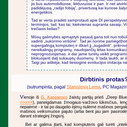
jis bus automobiliuose, lėktuvuose ir pan. Ir net atvi
padidėjusią „radijo fobiją“, privertusią kai kuriose šal
energetikos.
Tad ar verta pradėti samprotauti apie DI perspektyvas
terminijos, tad, kas tai, kiekvienas supranta savaip. Vis
trečiasis kelias?
Mūsų galimybės apmąstyti pasaulį gana toli nuo tobu
vadinti „sukūrimo viršūne“. Tad jei norime pamėgdžioti 
supergalingą kompiuterį ir iškart jį „sugadinti“, prikr
nereikalingų programų, naudojančių lėtas komunikacij
neprognozuojamas. ir dar jame turėtų veikti programa, r
blokuojanti dalį sukauptų duomenų. Ir tada laukti, ar i
Taigi jau aiškėja, kad tiesioginė evoliucijos imitacija net
Dirbtinis protas
(sutrumpinta, pagal
Stanislovą Lemą
, PC Magazin
V
ienoje iš
G. Kasparovo
žaistų partijų prieš „Deep Blue
>>>>>
), paneigdamas žmogaus-varžovo lūkesčius, leng
nepaėmė - ir tai po daugelio ėjimų nulėmė mašinos pergalę.
mašinos veiksmuose pajuto (arba bent jau jam pasirodė
darant strateginį žingsnį.
Bet ar galima įtarti, kad kompiuteris gali turėti „int