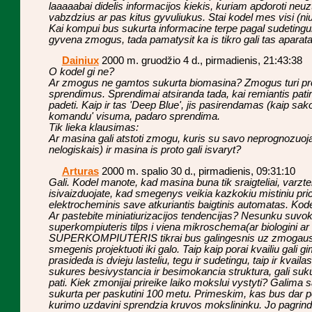
laaaaabai didelis informacijos kiekis, kuriam apdoroti neuz
vabzdzius ar pas kitus gyvuliukus. Stai kodel mes visi (niu g
Kai kompui bus sukurta informacine terpe pagal sudetinguma
gyvena zmogus, tada pamatysit ka is tikro gali tas aparata
Dainiux
2000 m. gruodžio 4 d., pirmadienis, 21:43:38
O kodel gi ne?
Ar zmogus ne gamtos sukurta biomasina? Zmogus turi pro
sprendimus. Sprendimai atsiranda tada, kai remiantis patirt
padeti. Kaip ir tas 'Deep Blue', jis pasirendamas (kaip sa
komandu' visuma, padaro sprendima.
Tik lieka klausimas:
Ar masina gali atstoti zmogu, kuris su savo neprognozuoj
nelogiskais) ir masina is proto gali isvaryt?
Arturas
2000 m. spalio 30 d., pirmadienis, 09:31:10
Gali. Kodel manote, kad masina buna tik sraigteliai, varz
isivaizduojate, kad smegenys veikia kazkokiu mistiniu pric
elektrocheminis save atkuriantis baigtinis automatas. Kodel 
Ar pastebite miniatiurizacijos tendencijas? Nesunku suvokt
superkompiuteris tilps i viena mikroschema(ar biologini a
SUPERKOMPIUTERIS tikrai bus galingesnis uz zmogaus s
smegenis projektuoti iki galo. Taip kaip porai kvailiu gali gi
prasideda is dvieju lasteliu, tegu ir sudetingu, taip ir kvail
sukures besivystancia ir besimokancia struktura, gali sukur
pati. Kiek zmonijai prireike laiko mokslui vystyti? Galima 
sukurta per paskutini 100 metu. Primeskim, kas bus dar p
kurimo uzdavini sprendzia kruvos mokslininku. Jo pagrin