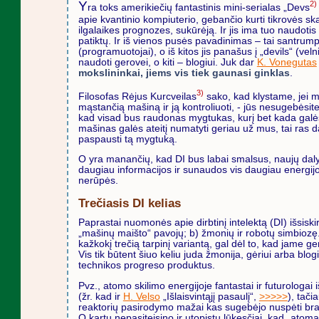
Y
2)
ra toks amerikiečių fantastinis mini-serialas „Devs
apie kvantinio kompiuterio, gebančio kurti tikrovės sk
ilgalaikes prognozes, sukūrėją. Ir jis ima tuo naudot
patiktų. Ir iš vienos pusės pavadinimas – tai santrum
(programuotojai), o iš kitos jis panašus į „devils“ (veln
naudoti gerovei, o kiti – blogiui. Juk dar
K. Vonegutas
mokslininkai, jiems vis tiek gaunasi ginklas
.
3)
Filosofas Rėjus Kurcveilas
sako, kad klystame, jei 
mąstančią mašiną ir ją kontroliuoti, - jūs nesugebėsit
kad visad bus raudonas mygtukas, kurį bet kada galėsi
mašinas galės ateitį numatyti geriau už mus, tai ras
paspausti tą mygtuką.
O yra manančių, kad DI bus labai smalsus, naujų dalykų
daugiau informacijos ir sunaudos vis daugiau energij
nerūpės.
Trečiasis DI kelias
Paprastai nuomonės apie dirbtinį intelektą (DI) išsiskir
„mašinų maišto“ pavojų; b) žmonių ir robotų simbiozę
kažkokį trečią tarpinį variantą, gal dėl to, kad jame 
Vis tik būtent šiuo keliu juda žmonija, gėriui arba bl
technikos progreso produktus.
Pvz., atomo skilimo energijoje fantastai ir futurologa
(žr. kad ir
H. Velso
„Išlaisvintąjį pasaulį“,
>>>>>
), tači
reaktorių pasirodymo mažai kas sugebėjo nuspėti bra
O kartu nepasiteisino ir utopistų lūkesčiai, kad „atom