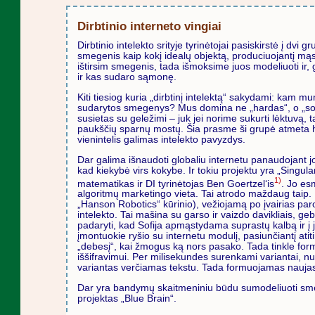
Dirbtinio interneto vingiai
Dirbtinio intelekto srityje tyrinėtojai pasiskirstė į dvi 
smegenis kaip kokį idealų objektą, produciuojantį mąs
ištirsim smegenis, tada išmoksime juos modeliuoti ir
ir kas sudaro sąmonę.
Kiti tiesiog kuria „dirbtinį intelektą“ sakydami: kam mu
sudarytos smegenys? Mus domina ne „hardas“, o „softa
susietas su geležimi – juk jei norime sukurti lėktuvą, 
paukščių sparnų mostų. Šia prasme ši grupė atmeta
vienintelis galimas intelekto pavyzdys.
Dar galima išnaudoti globaliu internetu panaudojant jo
kad kiekybė virs kokybe. Ir tokiu projektu yra „Singula
1)
matematikas ir DI tyrinėtojas Ben Goertzel‘is
. Jo es
algoritmų marketingo vieta. Tai atrodo maždaug taip.
„Hanson Robotics“ kūrinio), vežiojamą po įvairias paroda
intelekto. Tai mašina su garso ir vaizdo davikliais, geba
padaryti, kad Sofija apmąstydama suprastų kalbą ir į j
įmontuokie ryšio su internetu modulį, pasiunčiantį a
„debesį“, kai žmogus ką nors pasako. Tada tinkle for
iššifravimui. Per milisekundes surenkami variantai, nu
variantas verčiamas tekstu. Tada formuojamas naujas „
Dar yra bandymų skaitmeniniu būdu sumodeliuoti smeg
projektas „Blue Brain“.