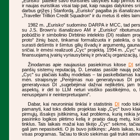
„Eurisko“ pateikė savo euristines taisykles kaip pirmos kl
ir naujas euristikas visai taip pat, kaip naujas dalykinės sr
darbus grįžęs į Stanfordą. „Eurisko“ pagalba jis išanaliza
„Traveller Trillion Credit Squadron“ ir du metus iš eilės laim
1982 m. „Eurisko“ sudomino DARPA ir MCC, tad persik
su J.S. Brown‘u išanalizavo AM ir „Eurisko“ ribotumu
pobūdžio ir simbolinio Dirbtinio intelekto (DI) realiam pr
proto“ žinių bazė, tinkamai formalizuota ir pateikta, o t
surasti dešimtis ir šimtus gilių išvadų ir argumentų, gaun
sričiai. Ir ėmėsi realizuoti „Cyc“ projektą. 1994 m. „Cyc“ 
finansuojamą įvairių vyriausybinių ir privačių organizacijų
Žinodamas apie naujausius pasiekimus kitose
DI
sri
panšių sistemų reputaciją, D. Lenatas pasiūlė naują poži
„Cyc“ su plačiais kalbų modeliais – tai paskelbdamas k
mėn. straipsnyje „Perėjimas nuo generatyvaus DI pri
generatyvaus DI „sugebėjimai dažnai neįtikėtini, jam 
aspektų, ir dėl to LLM neturi visiško pasitikėjimo, o, b
nenuspėjami ir neinterpretuojami“.
Dabar, kai neuroniniai tinklai ir statistinis
DI
rodo toki
pamanyti, kad toks didelis projektas kaip „Cyc“ buvo kla
pirmųjų, išsakęs įsitikinimą, kad problema, kurią reikia įv
pasirinko logikos plėtimo kelią ir praėjo daug metų, k
tinklus. Tais laikais mažai kas tikėjo „Cyc“ sėkme, tačiau
gali jam nepasisekti. O jis buvo įsitikinęs: „Ateis laikas, 
visas programas. Tačiau to tikslo siekimas gali trukti ate