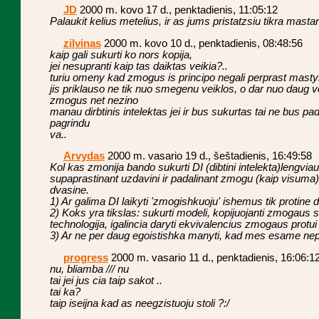
JD
2000 m. kovo 17 d., penktadienis, 11:05:12
Palaukit kelius metelius, ir as jums pristatzsiu tikra mast
zilvinas
2000 m. kovo 10 d., penktadienis, 08:48:56
kaip gali sukurti ko nors kopija,
jei nesupranti kaip tas daiktas veikia?..
turiu omeny kad zmogus is principo negali perprast mast
jis priklauso ne tik nuo smegenu veiklos, o dar nuo daug v
zmogus net nezino
manau dirbtinis intelektas jei ir bus sukurtas tai ne bus pa
pagrindu
va..
Arvydas
2000 m. vasario 19 d., šeštadienis, 16:49:58
Kol kas zmonija bando sukurti DI (dibtini intelekta)lengviau
supaprastinant uzdavini ir padalinant zmogu (kaip visuma) i a
dvasine.
1) Ar galima DI laikyti 'zmogishkuoju' ishemus tik protine d
2) Koks yra tikslas: sukurti modeli, kopijuojanti zmogaus 
technologija, igalincia daryti ekvivalencius zmogaus prot
3) Ar ne per daug egoistishka manyti, kad mes esame nepa
progress
2000 m. vasario 11 d., penktadienis, 16:06:1
nu, bliamba /// nu
tai jei jus cia taip sakot ..
tai ka?
taip iseijna kad as neegzistuoju stoli ?:/