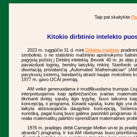
Taip pat skaitykite
Par
Kitokio dirbtinio intelekto puo
2023 m. rugpjūčio 31 d. mirė
Dirbtinio intelekto
pradini
simbolinio, o ne statistinio mašininio apsimokymo šalini
pagrįstą požiūrį į Dirbtinį intelektą. Beveik 40 m. jis dėj
pavaizduoti loginių, bendrų taisyklių rinkinį. Stanfordo
disertaciją pristatančią „Automated Mathematician“ (AM
pavykusių sistemų, bandančių atrasti naujas mokslines ko
1977 m. gavo IJCAI premiją.
AM veikė generuodama ir modifikuodama trumpas Lisp
interpretuojamos kaip apibrėžiančios įvairias matema
tikrinanti dviejų sąrašų ilgio lygybę, buvo laikoma kaip
koncepciją, o programa, kūrianti sąrašą, kurio ilgis yra d
laikyta atstovaujančia daugybos koncepciją. Sistem
euristiką, pagal kurią buvo galima pasirinkti programas išp
realia matematikų patirtimi sprendžiant matematines prob
1976 m. pradėjęs dirbti Carnegie Mellon un-te jis pradėj
atrandu“) programą. Ir kai AM ribotumas buvo prisirišimas 