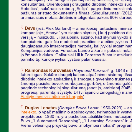
konsultantas. Orientuojasi į draugiško dirbtinio intelekto s
Robotics“, sukūrusios robotą „Sofija“, pagrindiniu mokslinink
pažiūras pristato dokumentinis filmas „Singuliarumas“ (201
artimiausiais metais dirbtinis inteligentas pakeis 80% darbuo
2)
Devs
(rež. Alex Garland) – amerikiečių fantastinis mini-ser
kompanijoje „Amaya“ yra slaptas skyrius, į kurį paskirtas din
versiją – nusižudo. Ji palaipsniu sužino, kad skyrius vykdo s
kompiuteriu, galinčiu modeliuoti praeities ir ateities įvykius
daugiapasaulio interpretacijos metodą, kai įvykiai atgami
Kompanijos vadovas Forestas bando atkurti ir pakeisti nelai
jo žmona ir dukra. Galiausiai Lili ir Forestas žūsta ir atsidur
parinko tą, kurioje įvykiai vystosi palankiausiai.
3)
Raimondas Kurcveilas
(
Raymond Kurzweil
, g. 1948 m.)
futurologas. Sukūrė daugelį kalbos atpažinimo sistemų. Iš
dirbtinio intelekto atsiradimą ir žmogaus gyvenimo trukmės 
žmonija pasieks beveik neribojamą gerbūvį, o žmonės galės t
pagrindė technologinį singuliarumą (anot jo, ateisiantį 2045 
progresą, paremtą išvystytu DI (viršijančiu žmogiškąjį) ir žmo
Ateityje mes visi būsime kiborgais
).
4)
Duglas Lenatas
(
Douglas Bruce Lenat
, 1950-2023) – am
intelekto
, o ypač mašininio apsimokymo, tyrinėtojas ir vystyto
projektuose. 1980 m. yra paskelbęs atsitiktinėmis mutacijom
Buvo „J. Automated Reasoning“, „J. Learning Sciences“ ir „J
Vienu vėlesniųjų projektų buvo „mokymosi mokant“ program