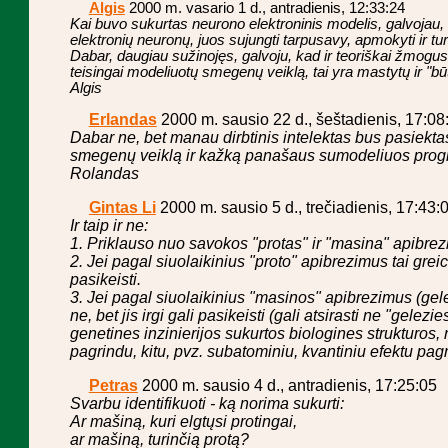
Algis
2000 m. vasario 1 d., antradienis, 12:33:24
Kai buvo sukurtas neurono elektroninis modelis, galvojau, k
elektronių neuronų, juos sujungti tarpusavy, apmokyti ir t
Dabar, daugiau sužinojęs, galvoju, kad ir teoriškai žmogus 
teisingai modeliuotų smegenų veiklą, tai yra mastytų ir "bū
Algis
Erlandas
2000 m. sausio 22 d., šeštadienis, 17:08
Dabar ne, bet manau dirbtinis intelektas bus pasiekt
smegenų veiklą ir kažką panašaus sumodeliuos pro
Rolandas
Gintas Li
2000 m. sausio 5 d., trečiadienis, 17:43:
Ir taip ir ne:
1. Priklauso nuo savokos "protas" ir "masina" apibrezi
2. Jei pagal siuolaikinius "proto" apibrezimus tai greici
pasikeisti.
3. Jei pagal siuolaikinius "masinos" apibrezimus (gele
ne, bet jis irgi gali pasikeisti (gali atsirasti ne "gelezi
genetines inzinierijos sukurtos biologines strukturos, 
pagrindu, kitu, pvz. subatominiu, kvantiniu efektu pag
Petras
2000 m. sausio 4 d., antradienis, 17:25:05
Svarbu identifikuoti - ką norima sukurti:
Ar mašiną, kuri elgtųsi protingai,
ar mašiną, turinčią protą?