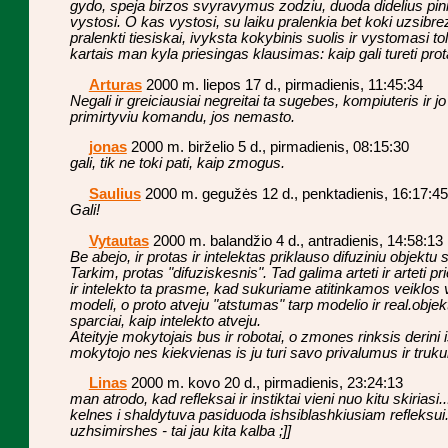
gydo, speja birzos svyravymus zodziu, duoda didelius pin
vystosi. O kas vystosi, su laiku pralenkia bet koki uzsibre
pralenkti tiesiskai, ivyksta kokybinis suolis ir vystomasi to
kartais man kyla priesingas klausimas: kaip gali tureti pro
Arturas
2000 m. liepos 17 d., pirmadienis, 11:45:34
Negali ir greiciausiai negreitai ta sugebes, kompiuteris ir j
primirtyviu komandu, jos nemasto.
jonas
2000 m. birželio 5 d., pirmadienis, 08:15:30
gali, tik ne toki pati, kaip zmogus.
Saulius
2000 m. gegužės 12 d., penktadienis, 16:17:45
Gali!
Vytautas
2000 m. balandžio 4 d., antradienis, 14:58:13
Be abejo, ir protas ir intelektas priklauso difuziniu objektu sr
Tarkim, protas "difuziskesnis". Tad galima arteti ir arteti pr
ir intelekto ta prasme, kad sukuriame atitinkamos veiklos v
modeli, o proto atveju "atstumas" tarp modelio ir real.objek
sparciai, kaip intelekto atveju.
Ateityje mokytojais bus ir robotai, o zmones rinksis derini
mokytojo nes kiekvienas is ju turi savo privalumus ir tr
Linas
2000 m. kovo 20 d., pirmadienis, 23:24:13
man atrodo, kad refleksai ir instiktai vieni nuo kitu skiri
kelnes i shaldytuva pasiduoda ishsiblashkiusiam refleksui. 
uzhsimirshes - tai jau kita kalba ;]]