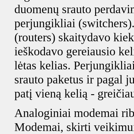
duomenų srauto perdavim
perjungikliai (switchers)
(routers) skaitydavo kie
ieškodavo gereiausio keli
lėtas kelias. Perjungiklia
srauto paketus ir pagal j
patį vieną kelią - greičia
Analoginiai modemai rib
Modemai, skirti veikimui