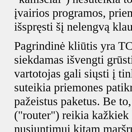
įvairios programos, priem
išspręsti šį nelengvą kla
Pagrindinė kliūtis yra TC
siekdamas išvengti grūsti
vartotojas gali siųsti į ti
suteikia priemones patikri
pažeistus paketus. Be to,
("router") reikia kažkiek
nusiuntimui kitam maršrut