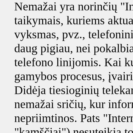
Nemažai yra norinčių "In
taikymais, kuriems aktual
vyksmas, pvz., telefonin
daug pigiau, nei pokalbia
telefono linijomis. Kai k
gamybos procesus, įvairių
Didėja tiesioginių telek
nemažai sričių, kur inf
nepriimtinos. Pats "Intern
"kamščiai") nesuteikia t