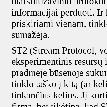
maršrutizavimo protokolu
informacijai perduoti. Ir 
priskiriami vienam, tink
sumažėja.
ST2 (Stream Protocol, ve
eksperimentinis resursų 
pradinėje būsenoje sukur
tinklo taško į kitą (ar ke
tinkančius kelius. Jį kur
firma, bet tikėtina, kad