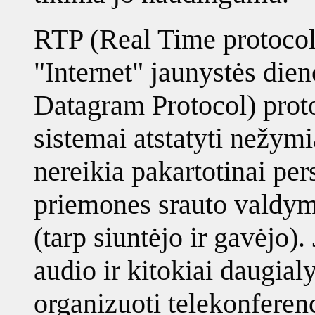
RTP (Real Time protocol)
"Internet" jaunystės di
Datagram Protocol) protok
sistemai atstatyti nežymi
nereikia pakartotinai persi
priemones srauto valdymu
(tarp siuntėjo ir gavėjo).
audio ir kitokiai daugial
organizuoti telekonferen