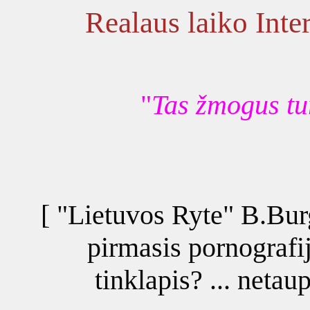
Realaus laiko Inte
"
Tas žmogus tu
[ "Lietuvos Ryte" B.Burg
pirmasis pornografij
tinklapis? ... neta