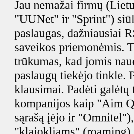
Jau nemažai firmų (Liet
"UUNet" ir "Sprint") siūl
paslaugas, dažniausiai R
saveikos priemonėmis. T
trūkumas, kad jomis naud
paslaugų tiekėjo tinkle. 
klausimai. Padėti galėtų
kompanijos kaip "Aim Qu
sąrašą įėjo ir "Omnitel")
"klajokliams" (roaming), 