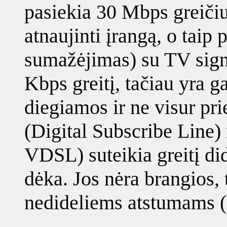
pasiekia 30 Mbps greičiu
atnaujinti įrangą, o taip 
sumažėjimas) su TV signa
Kbps greitį, tačiau yra g
diegiamos ir ne visur pr
(Digital Subscribe Line
VDSL) suteikia greitį d
dėka. Jos nėra brangios, 
nedideliems atstumams (