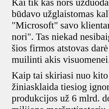
Kai tik kas nors užduoda
būdavo užglaistomas kalb
"Microsoft" savo klienta
nori". Tas niekad nesiba
šios firmos atstovas darė
muilinti akis visuomenei
Kaip tai skiriasi nuo kit
žiniasklaida tiesiog igno
produkcijos už 6 mlrd. d