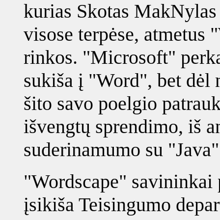
kurias Skotas MakNylas "
visose terpėse, atmetus 
rinkos. "Microsoft" perka
sukiša į "Word", bet dėl
šito savo poelgio patrau
išvengtų sprendimo, iš a
suderinamumo su "Java" 
"Wordscape" savininkai p
įsikiša Teisingumo depart