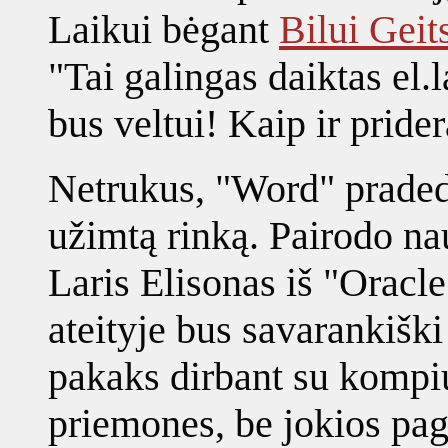
Laikui bėgant
Bilui Geit
"Tai galingas daiktas el
bus veltui! Kaip ir prider
Netrukus, "Word" praded
užimtą rinką. Pairodo nau
Laris Elisonas iš "Oracl
ateityje bus savarankiški
pakaks dirbant su kompiu
priemones, be jokios pag