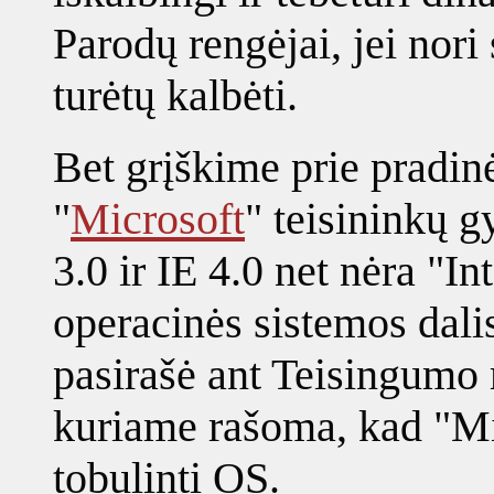
Parodų rengėjai, jei nori
turėtų kalbėti.
Bet grįškime prie pradinė
"
Microsoft
" teisininkų 
3.0 ir IE 4.0 net nėra "In
operacinės sistemos dali
pasirašė ant Teisingumo 
kuriame rašoma, kad "Mic
tobulinti OS.