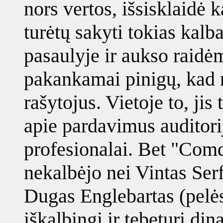
nors vertos, išsisklaidė 
turėtų sakyti tokias kalb
pasaulyje ir aukso raidėmi
pakankamai pinigų, kad n
rašytojus. Vietoje to, ji
apie pardavimus auditorij
profesionalai. Bet "Com
nekalbėjo nei Vintas Serf
Dugas Englebartas (pelės 
iškalbingi ir tebeturi din