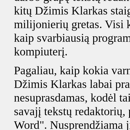
kitų Džimis Klarkas staiga
milijonierių gretas. Visi
kaip svarbiausią programą
kompiuterį.
Pagaliau, kaip kokia varn
Džimis Klarkas labai prat
nesuprasdamas, kodėl ta
savajį tekstų redaktorių,
Word". Nusprendžiama jį į