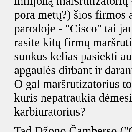
milijoną maršrutizatorių -
pora metų?) šios firmos
parodoje - "Cisco" tai jau
rasite kitų firmų maršruti
sunkus kelias pasiekti a
apgaulės dirbant ir daran
O gal maršrutizatorius to
kuris nepatraukia dėmesi
karbiuratorius?
Tad Džono Čamberso ("C