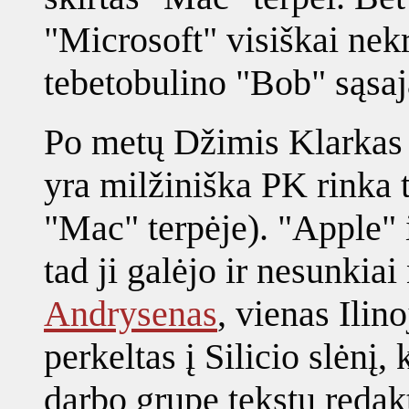
"Microsoft" visiškai nekr
tebetobulino "Bob" sąsaj
Po metų Džimis Klarkas i
yra milžiniška PK rinka 
"Mac" terpėje). "Apple" 
tad ji galėjo ir nesunkiai
Andrysenas
, vienas Ilin
perkeltas į Silicio slėnį
darbo grupę tekstų redak