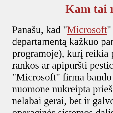
Kam tai 
Panašu, kad "
Microsoft
"
departamentą kažkuo pana
programoje), kurį reikia 
rankos ar apipuršti pestici
"Microsoft" firma bando
nuomone nukreipta prieš 
nelabai gerai, bet ir galv
operacinės sistemos dalis