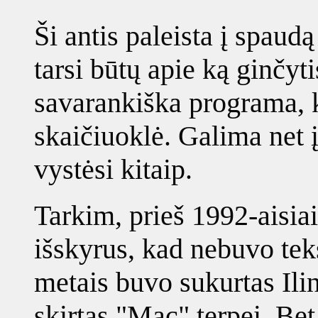
Ši antis paleista į spaudą
tarsi būtų apie ką ginčyti
savarankiška programa, k
skaičiuoklė. Galima net į
vystėsi kitaip.
Tarkim, prieš 1992-aisia
išskyrus, kad nebuvo teks
metais buvo sukurtas Ilin
skirtas "Mac" terpei. Bet 