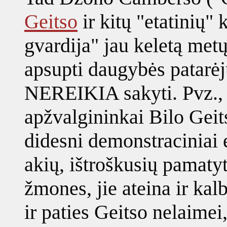
Geitso
ir kitų "etatinių"
gvardija" jau keletą met
apsupti daugybės patarėj
NEREIKIA sakyti. Pvz., 
apžvalgininkai Bilo Geits
didesni demonstraciniai e
akių, ištroškusių pamatyt
žmones, jie ateina ir kal
ir paties Geitso nelaimei,