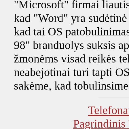
"Microsoft" firmai liautis
kad "Word" yra sudėtinė 
kad tai OS patobulinima
98" branduolys suksis a
žmonėms visad reikės tek
neabejotinai turi tapti O
sakėme, kad tobulinsime 
Telefona
Pagrindinis 