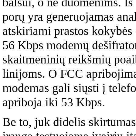
balsui, o ne duomenims. Iš
porų yra generuojamas analo
atskiriami prastos kokybės 
56 Kbps modemų dešifratori
skaitmeninių reikšmių poai
linijoms. O FCC apribojima
modemas gali siųsti į telefo
apriboja iki 53 Kbps.
Be to, juk didelis skirtumas