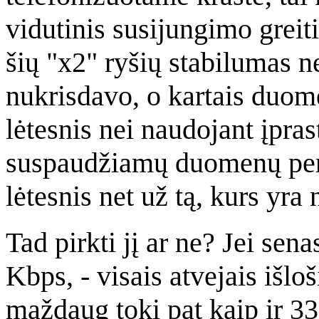
vidutinis susijungimo grei
šių "x2" ryšių stabilumas ne
nukrisdavo, o kartais duo
lėtesnis nei naudojant įpr
suspaudžiamų duomenų perd
lėtesnis net už tą, kurs y
Tad pirkti jį ar ne? Jei sen
Kbps, - visais atvejais išlo
maždaug tokį pat kaip ir 3