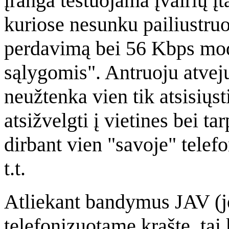
įranga testuojama įvairių įt
kuriose nesunku pailiustruo
perdavimą bei 56 Kbps mod
sąlygomis". Antruoju atvej
neužtenka vien tik atsisių
atsižvelgti į vietines bei ta
dirbant vien "savoje" telefo
t.t.
Atliekant bandymus JAV (je
telefonizuotame krašte, tai 