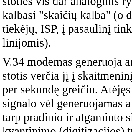
stoties vis dar analoginis r
kalbasi "skaičių kalba" (o
tiekėjų, ISP, į pasaulinį ti
linijomis).
V.34 modemas generuoja ana
stotis verčia jį į skaitmeni
per sekundę greičiu. Atėjęs 
signalo vėl generuojamas a
tarp pradinio ir atgaminto 
kvantinimo (digitizacijos) t