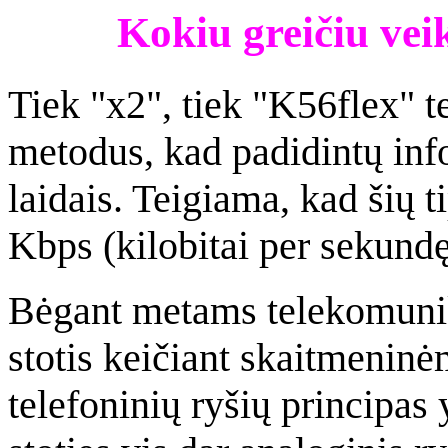
Kokiu greičiu ve
Tiek "x2", tiek "K56flex" 
metodus, kad padidintų inf
laidais. Teigiama, kad šių 
Kbps (kilobitai per sekundę)
Bėgant metams telekomunika
stotis keičiant skaitmeninė
telefoninių ryšių principas 