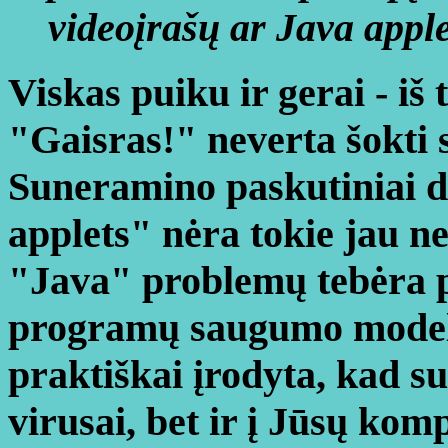
videoįrašų ar Java apple
Viskas puiku ir gerai - iš
"Gaisras!" neverta šokti s
Suneramino paskutiniai du
applets" nėra tokie jau nek
"Java" problemų tebėra pr
programų saugumo modelis
praktiškai įrodyta, kad su 
virusai, bet ir į Jūsų komp