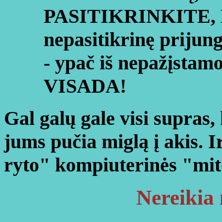
PASITIKRINKITE, 
nepasitikrinę priju
- ypač iš nepažįstamo
VISADA!
Gal galų gale visi supras,
jums pučia miglą į akis. 
ryto" kompiuterinės "mito
Nereikia 