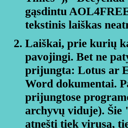
gąsdintu AOL4FREE
tekstinis laiškas nea
Laiškai, prie kurių k
pavojingi. Bet ne paty
prijungta: Lotus ar E
Word dokumentai. Pav
prijungtose programo
archyvų viduje). Šie 
atnešti tiek virusą, 