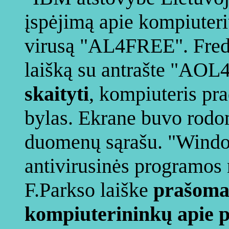
įspėjimą apie kompiuteriu
virusą "AL4FREE". Freda
laišką su antrašte "A
skaityti
, kompiuteris pra
bylas. Ekrane buvo rodo
duomenų sąrašu. "Window
antivirusinės programos 
F.Parkso laiške
prašom
kompiuterininkų apie 