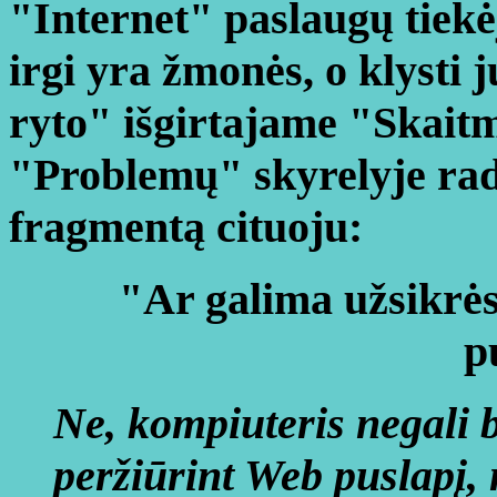
"Internet" paslaugų tiekėj
irgi yra žmonės, o klysti 
ryto" išgirtajame "Skait
"Problemų" skyrelyje rad
fragmentą cituoju:
"
Ar galima užsikrės
p
Ne, kompiuteris negali b
peržiūrint Web puslapį, n