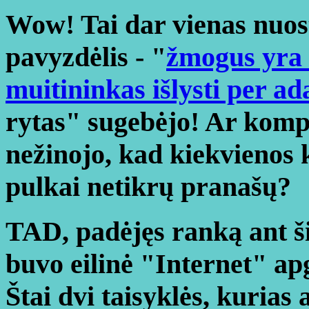
Wow! Tai dar vienas nuos
pavyzdėlis - "
žmogus yra 
muitininkas išlysti per ad
rytas" sugebėjo! Ar kompi
nežinojo, kad kiekvienos
pulkai netikrų pranašų?
TAD, padėjęs ranką ant ši
buvo eilinė "Internet" ap
Štai dvi taisyklės, kurias 