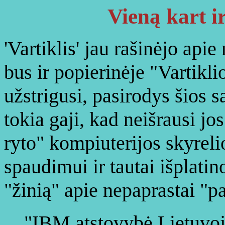
Vieną kart i
'Vartiklis' jau rašinėjo apie
bus ir popierinėje "Vartiklio
užstrigusi, pasirodys šios s
tokia gaji, kad neišrausi jos
ryto" kompiuterijos skyrel
spaudimui ir tautai išplati
"žinią" apie nepaprastai "p
"IBM atstovybė Lietuvoj