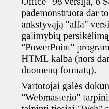
Office" 98 versija, o 
pademonstruota dar to
ankstyvąją "alfa" versi
galimybių persikėlimą 
"PowerPoint" program
HTML kalba (nors dar 
duomenų formatų).
Vartotojai galės doku
"Webmasterio" tarpi
talpinti tiesiai "Web" 