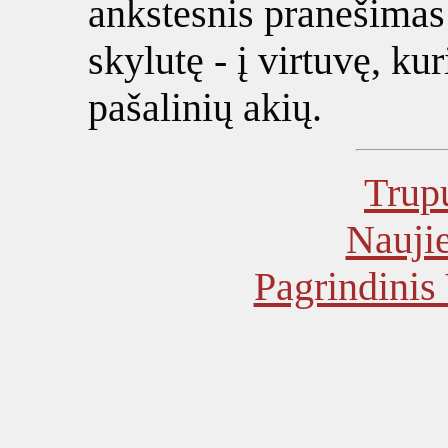
ankstesnis pranešimas 
skylutę - į virtuvę, ku
pašalinių akių.
Trupu
Naujie
Pagrindinis 