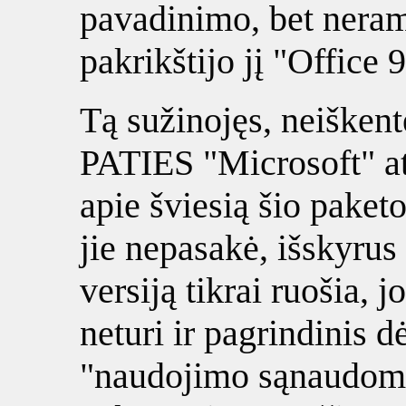
pavadinimo, bet neram
pakrikštijo jį "Office 
Tą sužinojęs, neiškent
PATIES "Microsoft" ats
apie šviesią šio paket
jie nepasakė, išskyrus
versiją tikrai ruošia,
neturi ir pagrindinis 
"naudojimo sąnaudoms