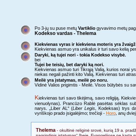
Po 3-jų su puse metų
Vartiklio
gyvavimo metų pagali
Kodekso vardas - Thelema
Kiekvienas vyras ir kiekviena moteris yra žvaigž
Kiekvienas asmuo yra unikalus ir turi savo kelią per
Daryki, ką tujei nori - tokia Kodekso visybė.
bei
Tujei be teisių, bet daryki ką nori.
Kiekvienas asmuo turi Tikrąją Valią, kurios norai yr
niekas negali pažinti kito Valią. Kiekvienas turi atra
Meilė yra įstatymas, meilė po noru.
Vidinė Valios prigimtis - Meilė. Visos būtybės su sa
K
iekvienas turi savo tikėjimą, savo religiją. Kiek
vienuolynas). Prancūzo Rablė pasėtas sėklas su
narys. „Liber AL“ (
Liber Legis
, Kodeksas) trys d
vyriškojo prado įsigalėjimo; trečioji -
Horo
, anų dvie
Thelema
- okultinė religinė srovė, kurią 19 a. prad
pagrindinis įstatymas“ [beje, Evangelijose ne kartą