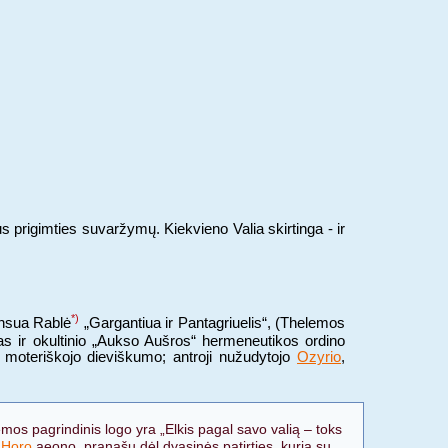
us prigimties suvaržymų. Kiekvieno Valia skirtinga - ir
*)
ansua Rablė
„Gargantiua ir Pantagriuelis“, (Thelemos
kas ir okultinio „Aukso Aušros“ hermeneutikos ordino
 moteriškojo dieviškumo; antroji nužudytojo
Ozyrio
,
elemos pagrindinis logo yra „Elkis pagal savo valią – toks
,
Horo
aeono, pranašu dėl dvasinės patirties, kurią su