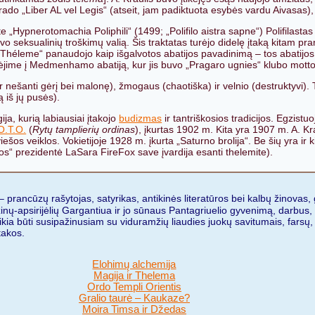
ado „Liber AL vel Legis“ (atseit, jam padiktuota esybės vardu Aivasas),
Hypnerotomachia Poliphili“ (1499; „Polifilo aistra sapne“) Polifilastas
savo seksualinių troškimų valią. Šis traktatas turėjo didelę įtaką kitam p
Théleme“ panaudojo kaip išgalvotos abatijos pavadinimą – tos abatijos v
įėjime į Medmenhamo abatiją, kur jis buvo „Pragaro ugnies“ klubo motto
a ir nešanti gėrį bei malonę), žmogaus (chaotiška) ir velnio (destrukty
ą iš jų pusės).
ija, kurią labiausiai įtakojo
budizmas
ir tantriškosios tradicijos. Egzistu
O.T.O.
(
Rytų tamplierių ordinas
), įkurtas 1902 m. Kita yra 1907 m. A. Kr
iešos veiklos. Vokietijoje 1928 m. įkurta „Saturno brolija“. Be šių yra ir 
ios“ prezidentė LaSara FireFox save įvardija esanti thelemite).
 prancūzų rašytojas, satyrikas, antikinės literatūros bei kalbų žinovas,
žinų-apsirijėlių Gargantiua ir jo sūnaus Pantagriuelio gyvenimą, darbus, 
, reikia būti susipažinusiam su viduramžių liaudies juokų savitumais, farsų
takos.
Elohimų alchemija
Magija ir Thelema
Ordo Templi Orientis
Gralio taurė – Kaukaze?
Moira Timsa ir Džedas