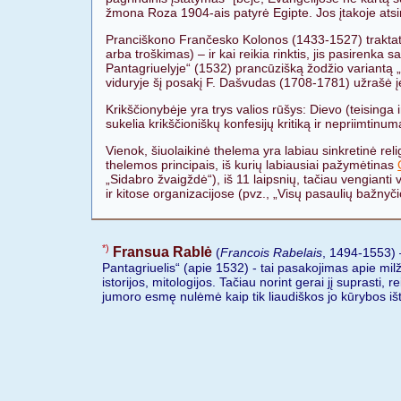
žmona Roza 1904-ais patyrė Egipte. Jos įtakoje atsir
Pranciškono Frančesko Kolonos (1433-1527) traktate „
arba troškimas) – ir kai reikia rinktis, jis pasirenka 
Pantagriuelyje“ (1532) prancūzišką žodžio variantą „
viduryje šį posakį F. Dašvudas (1708-1781) užrašė 
Krikščionybėje yra trys valios rūšys: Dievo (teising
sukelia krikščioniškų konfesijų kritiką ir nepriimtinum
Vienok, šiuolaikinė thelema yra labiau sinkretinė relig
thelemos principais, iš kurių labiausiai pažymėtinas
„Sidabro žvaigždė“), iš 11 laipsnių, tačiau vengianti v
ir kitose organizacijose (pvz., „Visų pasaulių bažnyč
*)
Fransua Rablė
(
Francois Rabelais
, 1494-1553) –
Pantagriuelis“ (apie 1532) - tai pasakojimas apie mil
istorijos, mitologijos. Tačiau norint gerai jį suprasti
jumoro esmę nulėmė kaip tik liaudiškos jo kūrybos iš