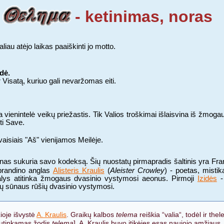
- ketinimas, noras
au atėjo laikas paaiškinti jo motto.
dė.
 Visatą, kuriuo gali nevaržomas eiti.
a vienintelė veikų priežastis. Tik Valios troškimai išlaisvina iš žmoga
sti Save.
vaisiais "Aš" vienijamos Meilėje.
vienas sukuria savo kodeksą. Šių nuostatų pirmapradis šaltinis yra Fr
brandino anglas
Alisteris Kraulis
(
Aleister Crowley
) - poetas, misti
alys atitinka žmogaus dvasinio vystymosi aeonus. Pirmoji
Izidės
-
jų sūnaus rūšių dvasinio vystymosi.
žioje išvystė
A. Kraulis
. Graikų kalbos
telema
reiškia “valia“, todėl ir th
 sutinkamas žodis
telema
]. A. Kraulis buvo įtikėjęs esąs naujojo amžiaus