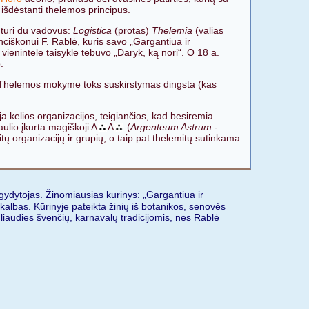
 išdėstanti thelemos principus.
 turi du vadovus:
Logistica
(protas)
Thelemia
(valias
ranciškonui
F. Rablė, kuris savo „Gargantiua ir
ienintele taisykle tebuvo „Daryk, ką nori“. O 18 a.
.
vi). Thelemos mokyme toks suskirstymas dingsta (kas
oja kelios organizacijos, teigiančios, kad besiremia
aulio įkurta magiškoji A
A
(
Argenteum Astrum
-
kitų organizacijų ir grupių, o taip pat thelemitų sutinkama
 gydytojas. Žinomiausias kūrinys: „Gargantiua ir
kalbas. Kūrinyje pateikta žinių iš botanikos, senovės
, liaudies švenčių, karnavalų tradicijomis, nes Rablė