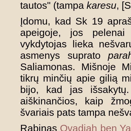
tautos" (tampa
karesu
, [
Įdomu, kad Sk 19 apraš
apeigoje, jos pelenai
vykdytojas lieka nešva
asmenys suprato
para
Saliamonas. Mišnoje Mi
tikrų minčių apie gilią 
bijo, kad jas išsakytų.
aiškinančios, kaip žmo
švariais pats tampa nešv
Rabinas
Ovadiah ben Ya