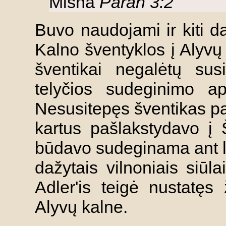
Mišna
Parah 3:2
Buvo naudojami ir kiti da
Kalno šventyklos į Alyvų k
šventikai negalėtų su
telyčios sudeginimo a
Nesusitepęs šventikas pap
kartus pašlakstydavo į 
būdavo sudeginama ant l
dažytais vilnoniais siūl
Adler'is teigė nustatęs
Alyvų kalne.