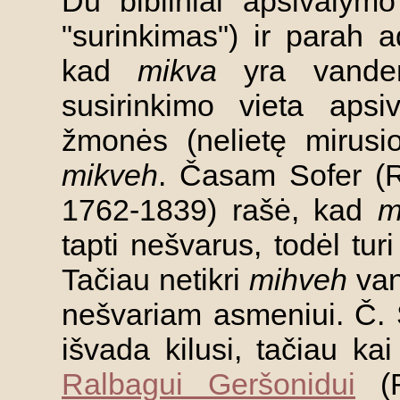
Du bibliniai apsivalym
"surinkimas") ir parah 
kad
mikva
yra vanden
susirinkimo vieta apsi
žmonės (nelietę mirusio
mikveh
. Časam Sofer (
1762-1839) rašė, kad
m
tapti nešvarus, todėl turi
Tačiau netikri
mihveh
van
nešvariam asmeniui. Č. S
išvada kilusi, tačiau kai
Ralbagui Geršonidui
(R