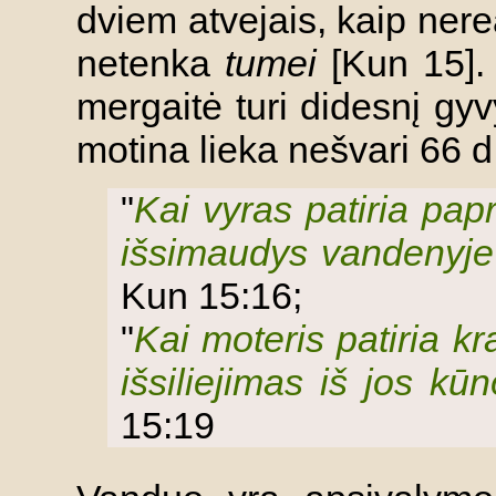
dviem atvejais, kaip ner
netenka
tumei
[Kun 15]. 
mergaitė turi didesnį gy
motina lieka nešvari 66 d.
"
Kai vyras patiria papr
išsimaudys vandenyje 
Kun 15:16;
"
Kai moteris patiria kra
išsiliejimas iš jos kū
15:19