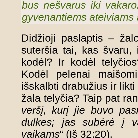
bus nešvarus iki vakaro.
gyvenantiems ateiviams 
Didžioji paslaptis – žal
suteršia tai, kas švaru, 
kodėl? Ir kodėl telyči
Kodėl pelenai maišomi
išskalbti drabužius ir likt
žala telyčia? Taip pat ran
veršį, kurį jie buvo pas
dulkes; jas subėrė į v
vaikams
“ (Iš 32:20).