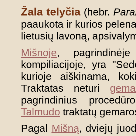
Žala telyčia
(hebr.
Par
paaukota ir kurios pelena
lietusių lavoną, apsivaly
Mišnoje
, pagrindinėj
kompiliacijoje, yra "Sed
kurioje aiškinama, koki
Traktatas neturi
gema
pagrindinius procedū
Talmudo
traktatų gemaro
Pagal
Mišną
, dviejų juo