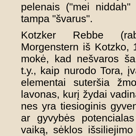
pelenais ("mei niddah"
tampa "švarus".
Kotzker Rebbe (ra
Morgenstern iš Kotzko, 
mokė, kad nešvaros šal
t.y., kaip nurodo Tora, į
elementai suteršia žmo
lavonas, kurį žydai vadi
nes yra tiesioginis gyv
ar gyvybės potencialas
vaiką, sėklos išsiliejim