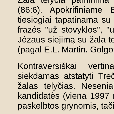
(86:6). Apokrifiniame 
tiesiogiai tapatinama su
frazės "už stovyklos", "
Jėzaus siejimą su žala te
(pagal E.L. Martin. Golgo
Kontraversiškai vertin
siekdamas atstatyti Treč
žalas telyčias. Neseni
kandidatės (viena 1997 m
paskelbtos grynomis, tači