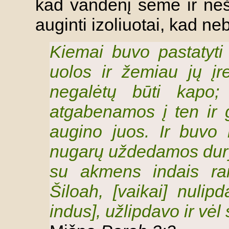
kad vandenį sėmė ir nešė
auginti izoliuotai, kad ne
Kiemai buvo pastatyti 
uolos ir žemiau jų įr
negalėtų būti kapo;
atgabenamos į ten ir 
augino juos. Ir buvo 
nugarų uždedamos dury
su akmens indais ran
Šiloah, [vaikai] nulip
indus], užlipdavo ir vėl