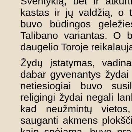
Šventyklą, bet ir atkurt
kastas ir jų valdžią, o 
buvo būdingos geležies
Talibano variantas. O b
daugelio Toroje reikalauj
Žydų įstatymas, vadi
dabar gyvenantys žydai y
netiesiogiai buvo susi
religingi žydai negali la
kad neužmintų vietos
sauganti akmens plokšči
kaip spėjama, buvo pra