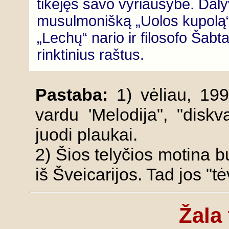
tikėjęs savo vyriausybe. Dal
musulmonišką „Uolos kupolą“,
„Lechų“ nario ir filosofo Ša
rinktinius raštus.
Pastaba:
1) vėliau, 199
vardu 'Melodija", "diskva
juodi plaukai.
2) Šios telyčios motina b
iš Šveicarijos. Tad jos "
Žala 