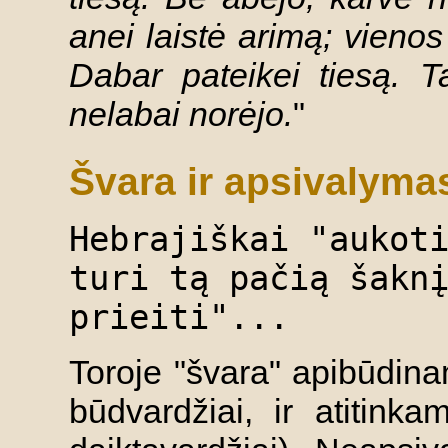
anei laistė arimą; vienos
Dabar pateikei tiesą. T
nelabai norėjo.
"
Švara ir apsivalyma
Hebrajiškai "aukot
turi tą pačią šakn
prieiti"...
Toroje "švara" apibūdinam
būdvardžiai, ir atitinka