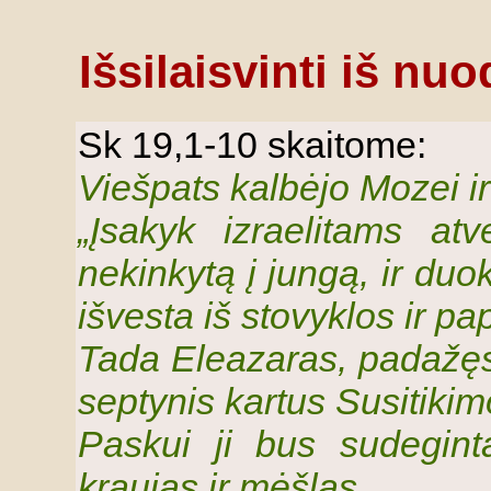
Išsilaisvinti iš n
Sk 19,1-10 skaitome:
Viešpats kalbėjo Mozei ir
„Įsakyk izraelitams atv
nekinkytą į jungą, ir duok
išvesta iš stovyklos ir pa
Tada Eleazaras, padažęs 
septynis kartus Susitikim
Paskui ji bus sudegint
kraujas ir mėšlas.