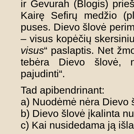
ir Gevurah (Blogis) prieš
Kairę Sefirų medžio (p
puses. Dievo šlovė perim
– visus kopėčių skersinius
visus
“ paslaptis. Net žm
tebėra Dievo šlovė, 
pajudinti“.
Tad apibendrinant:
a) Nuodėmė nėra Dievo šl
b) Dievo šlovė įkalinta 
c) Kai nusidedama ją išla