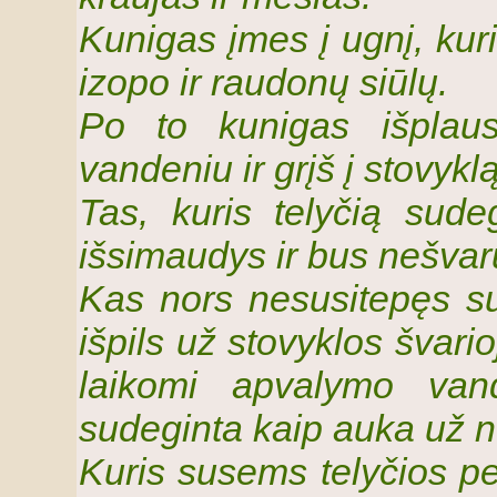
Kunigas įmes į ugnį, kur
izopo ir raudonų siūlų.
Po to kunigas išplaus
vandeniu ir grįš į stovyklą
Tas, kuris telyčią sude
išsimaudys ir bus nešvaru
Kas nors nesusitepęs su
išpils už stovyklos švario
laikomi apvalymo vand
sudeginta kaip auka už 
Kuris susems telyčios pe