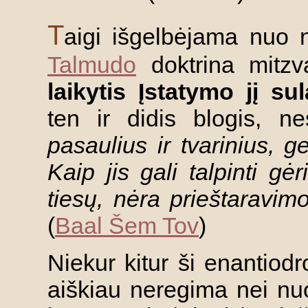
T
aigi išgelbėjama nuo 
Talmudo
doktrina mitzv
laikytis Įstatymo jį su
ten ir didis blogis, ne
pasaulius ir tvarinius, ge
Kaip jis gali talpinti gė
tiesų, nėra prieštaravim
(
Baal Šem Tov
)
Niekur kitur ši enantiodro
aiškiau neregima nei nu