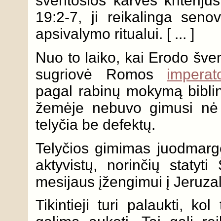
šventosios karvės kriteriju
19:2-7, ji reikalinga seno
apsivalymo ritualui. [ ... ]
Nuo to laiko, kai Erodo šve
sugriovė Romos
imperat
pagal rabinų mokymą biblin
žemėje nebuvo gimusi nė 
telyčia be defektų.
Telyčios gimimas juodmargei
aktyvistų, norinčių statyt
mesijaus įžengimui į Jeruzal
Tikintieji turi palaukti, k