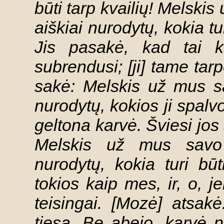
būti tarp kvailių! Melskis
aiškiai nurodytų, kokia tu
Jis pasakė, kad tai k
subrendusi; [ji] tame tarp
sakė: Melskis už mus sa
nurodytų, kokios ji spalv
geltona karvė. Šviesi jos s
Melskis už mus savo V
nurodytų, kokia turi b
tokios kaip mes, ir, o, j
teisingai. [Mozė] atsak
tiesą. Be abejo, karvė n