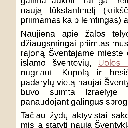
galima aukoti. Tai gali re
naują tūkstantmetį (krikšč
priimamas kaip lemtingas) a
Naujiena apie žalos tely
džiaugsmingai priimtas mus
rajoną Šventajame mieste 
islamo šventovių,
Uolos 
nugriauti Kupolą ir besi
padarytų vietą naujai Švent
buvo suimta Izraelyje 
panaudojant galingus spro
Tačiau žydų aktyvistai sako
misiją statyti naują Šventy