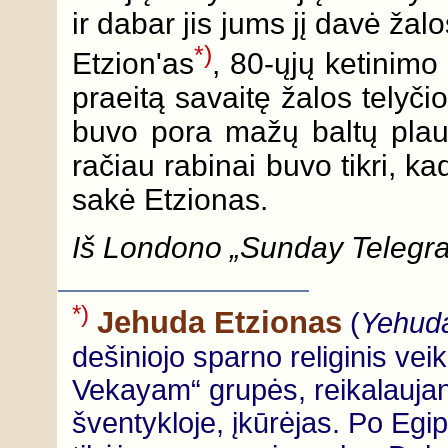
ir dabar jis jums jį davė ža
*)
Etzion'as
, 80-ųjų ketinimo
praeitą savaitę žalos telyč
buvo pora mažų baltų plau
račiau rabinai buvo tikri, kad
sakė Etzionas.
Iš Londono „Sunday Telegra
*)
Jehuda Etzionas
(
Yehuda
dešiniojo sparno religinis vei
Vekayam“ grupės, reikalaujanč
šventykloje, įkūrėjas. Po Egip