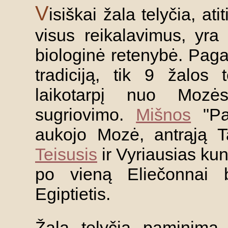
V
isiškai žala telyčia, atit
visus reikalavimus, yra 
biologinė retenybė. Paga
tradiciją, tik 9 žalos
laikotarpį nuo Mozės
sugriovimo.
Mišnos
"Par
aukojo Mozė, antrąją 
Teisusis
ir Vyriausias kun
po vieną Eliečonnai 
Egiptietis.
Žala telyčia paminima 