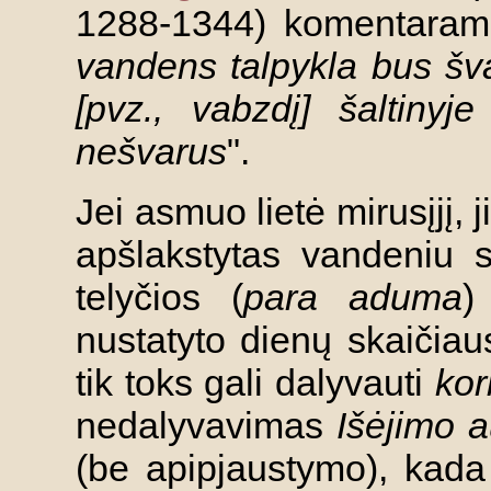
1288-1344) komentarams
vandens talpykla bus šv
[pvz., vabzdį] šaltinyj
nešvarus
".
Jei asmuo lietė mirusįjį, ji
apšlakstytas vandeniu 
telyčios (
para aduma
)
nustatyto dienų skaičiau
tik toks gali dalyvauti
kor
nedalyvavimas
Išėjimo 
(be apipjaustymo), kad