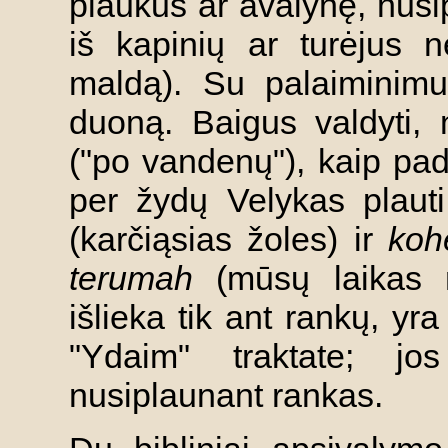
plaukus ar avalynę, nusi
iš kapinių ar turėjus 
maldą). Su palaiminimu
duoną. Baigus valdyti,
("po vandenų"), kaip pa
per žydų Velykas plaut
(karčiąsias žoles) ir
koh
terumah
(mūsų laikas n
išlieka tik ant rankų, yr
"Ydaim" traktate; jos
nusiplaunant rankas.