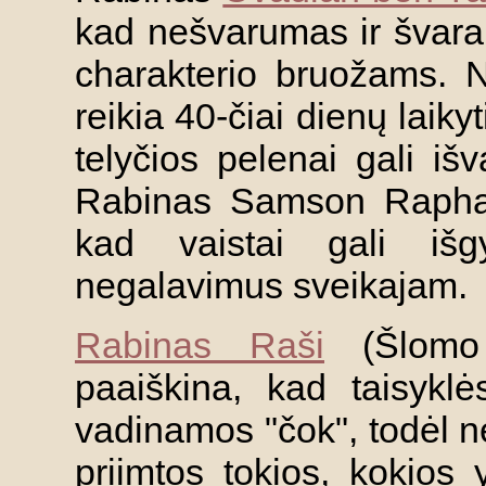
kad nešvarumas ir švara 
charakterio bruožams. No
reikia 40-čiai dienų laikyt
telyčios pelenai gali išv
Rabinas Samson Raphael
kad vaistai gali išgy
negalavimus sveikajam.
Rabinas Raši
(Šlomo 
paaiškina, kad taisyklė
vadinamos "čok", todėl neg
priimtos tokios, kokios 