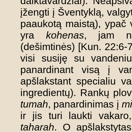
daiktavardžiai). Neaps
įžengti į Šventyklą, valgy
paaukotą maistą), ypač 
yra
kohenas
, jam ne
(dešimtinės) [Kun. 22:6-7
visi susiję su vandeni
panardinant visą į van
apšlakstant specialiu v
ingredientų). Rankų plov
tumah
, panardinimas į
m
ir jis turi laukti vaka
taharah
. O apšlakstyt