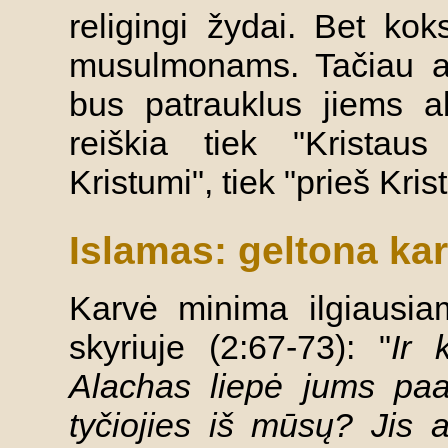
religingi žydai. Bet ko
musulmonams. Tačiau at
bus patrauklus jiems ab
reiškia tiek "Kristaus
Kristumi", tiek "prieš Krist
Islamas: geltona ka
Karvė minima ilgiausia
skyriuje (2:67-73): "
Ir 
Alachas liepė jums paau
tyčiojies iš mūsų? Jis