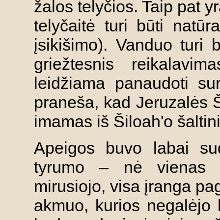
žalos telyčios. Taip pat yr
telyčaitė turi būti natūr
įsikišimo). Vanduo turi b
griežtesnis reikalavi
leidžiama panaudoti sur
praneša, kad Jeruzalės 
imamas iš Šiloah'o šaltini
Apeigos buvo labai sud
tyrumo – nė vienas da
mirusiojo, visa įranga pa
akmuo, kurios negalėjo 