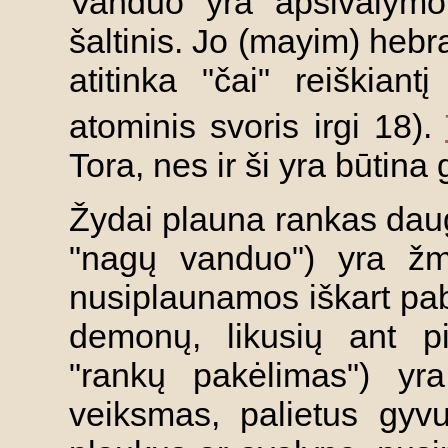
Vanduo yra apsivalymo
šaltinis. Jo (mayim) hebra
atitinka "čai" reiškia
atominis svoris irgi 18).
Tora, nes ir ši yra būtina
Žydai plauna rankas dau
"nagų vanduo") yra žm
nusiplaunamos iškart pa
demonų, likusių ant pi
"rankų pakėlimas") yr
veiksmas, palietus gyv