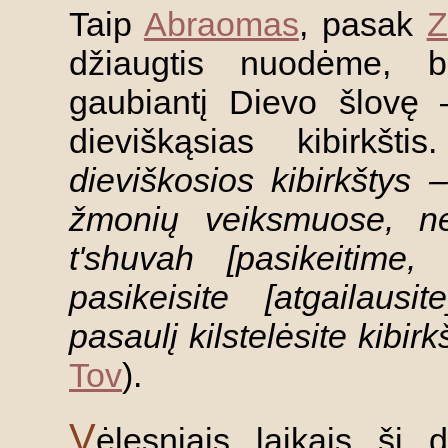
Taip
Abraomas
, pasak
Z
džiaugtis nuodėme, be
gaubiantį Dievo šlovę – 
dieviškąsias kibirkštis
dieviškosios kibirkštys 
žmonių veiksmuose, ne
t'shuvah [pasikeitime,
pasikeisite [atgailaus
pasaulį kilstelėsite kibirk
Tov
).
V
ėlesniais laikais ši