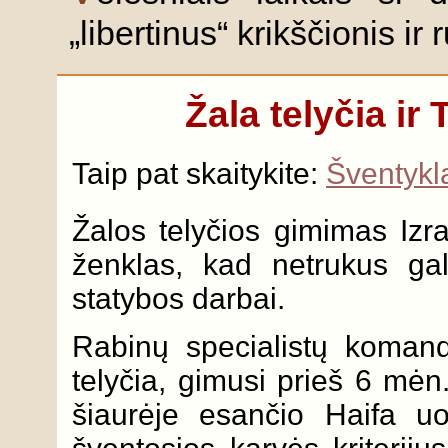
„libertinus“ krikščionis ir
Žala telyčia ir 
Taip pat skaitykite:
Šventykla
Žalos telyčios gimimas Izra
ženklas, kad netrukus gali
statybos darbai.
Rabinų specialistų komanda
telyčia, gimusi prieš 6 mėn.,
šiaurėje esančio Haifa uos