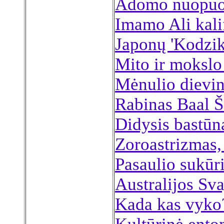
Adomo nuopuo
Imamo Ali kali
Japonų 'Kodzik
Mito ir mokslo
Mėnulio dievin
Rabinas Baal Š
Didysis bastū
Zoroastrizmas, 
Pasaulio sukūr
Australijos Sv
Kada kas vyko