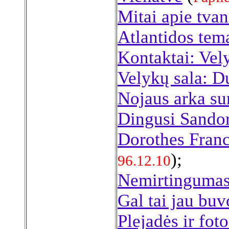
Mitai apie tva
Atlantidos tem
Kontaktai: Vely
Velykų sala: D
Nojaus arka su
Dingusi Sandor
Dorothes Franc
);
96.12.10
Nemirtingumas
Gal tai jau buv
Plejadės ir fot