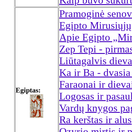
Kaip buvo sukurt
Pramoginė senovė
Egipto Mirusiųj
Apie Egipto „Mi
Zep Tepi - pirmas
Liūtagalvis die
Ka ir Ba - dvasia 
Faraonai ir dieva
Egiptas:
Logosas ir pasau
Vardų knygos pa
Ra kerštas ir alus
Ozyrio mirtis ir 