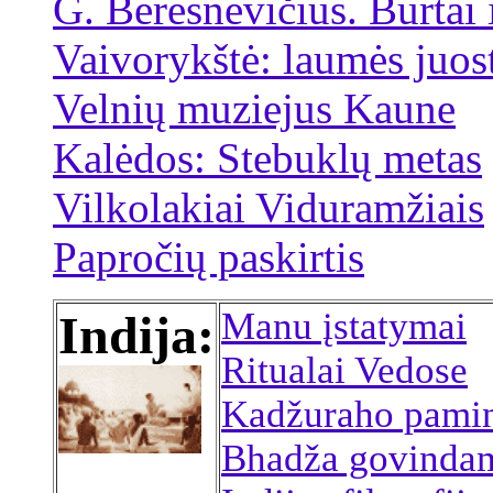
G. Beresnevičius. Burtai i
Vaivorykštė: laumės juost
Velnių muziejus Kaune
Kalėdos: Stebuklų metas
Vilkolakiai Viduramžiais
Papročių paskirtis
Manu įstatymai
Indija:
Ritualai Vedose
Kadžuraho pamin
Bhadža govinda