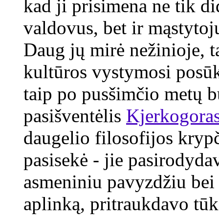
kad ji prisimena ne tik d
valdovus, bet ir mąstytoj
Daug jų mirė nežinioje, t
kultūros vystymosi posūk
taip po pusšimčio metų bu
pasišventėlis
Kjerkogora
daugelio filosofijos kryp
pasisekė - jie pasirodyd
asmeniniu pavyzdžiu bei 
aplinką, pritraukdavo tūk