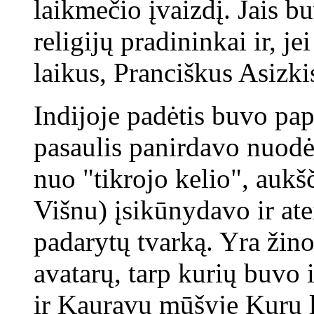
laikmečio įvaizdį. Jais b
religijų pradininkai ir, 
laikus, Pranciškus Asizki
Indijoje padėtis buvo pap
pasaulis panirdavo nuod
nuo "tikrojo kelio", aukš
Višnu) įsikūnydavo ir ate
padarytų tvarką. Yra žin
avatarų, tarp kurių buvo
ir Kauravų mūšyje Kuru l