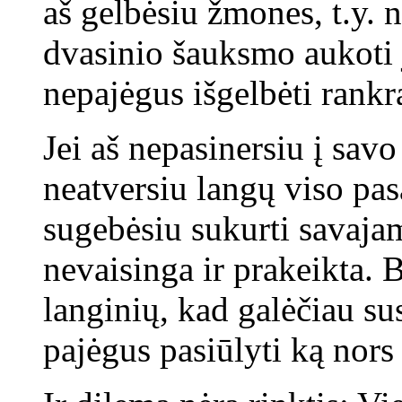
aš gelbėsiu žmones, t.y. 
dvasinio šauksmo aukoti ja
nepajėgus išgelbėti rankr
Jei aš nepasinersiu į savo
neatversiu langų viso pas
sugebėsiu sukurti savaja
nevaisinga ir prakeikta. B
langinių, kad galėčiau su
pajėgus pasiūlyti ką nor