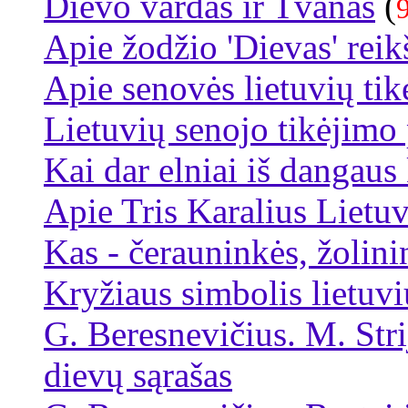
Dievo vardas ir Tvanas
(
Apie žodžio 'Dievas' rei
Apie senovės lietuvių tik
Lietuvių senojo tikėjim
Kai dar elniai iš dangaus
Apie Tris Karalius Lietu
Kas - čerauninkės, žolini
Kryžiaus simbolis lietuvi
G. Beresnevičius. M. Str
dievų sąrašas