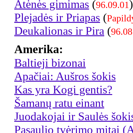
Atėnės gimimas
(
)
96.09.01
Plejadės ir Priapas
(
Papild
Deukalionas ir Pira
(
96.08
Amerika:
Baltieji bizonai
Apačiai: Aušros šokis
Kas yra Kogi gentis?
Šamanų ratu einant
Juodakojai ir Saulės šoki
Pasaulio tvėrimo mitai (A