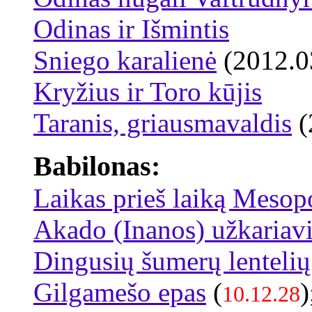
Odinas ir Išmintis
Sniego karalienė
(2012.0
Kryžius ir Toro kūjis
Taranis, griausmavaldis
(
Babilonas:
Laikas prieš laiką Mesop
Akado (Inanos) užkariav
Dingusių šumerų lentelių
Gilgamešo epas
(
)
10.12.28