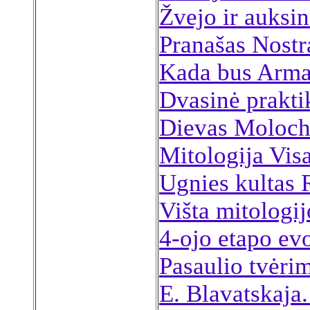
Žvejo ir auksin
Pranašas Nost
Kada bus Arm
Dvasinė prakti
Dievas Moloch
Mitologija Vis
Ugnies kultas 
Višta mitologij
4-ojo etapo evo
Pasaulio tvėrim
E. Blavatskaja.