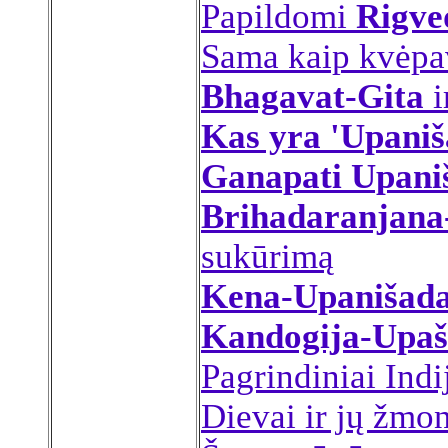
Papildomi
Rigve
Sama kaip kvėpa
Bhagavat-Gita
i
Kas yra 'Upaniš
Ganapati Upani
Brihadaranjana
sukūrimą
Kena-Upanišad
Kandogija-Upaš
Pagrindiniai Indij
Dievai ir jų žmo