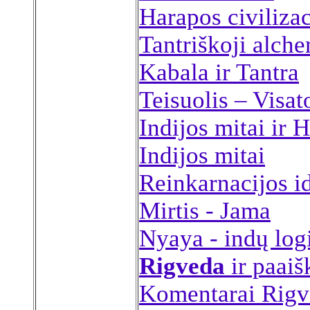
Harapos civilizac
Tantriškoji alche
Kabala ir Tantra
Teisuolis – Visat
Indijos mitai ir 
Indijos mitai
Reinkarnacijos i
Mirtis - Jama
Nyaya - indų log
Rigveda
ir paaiš
Komentarai Rigve