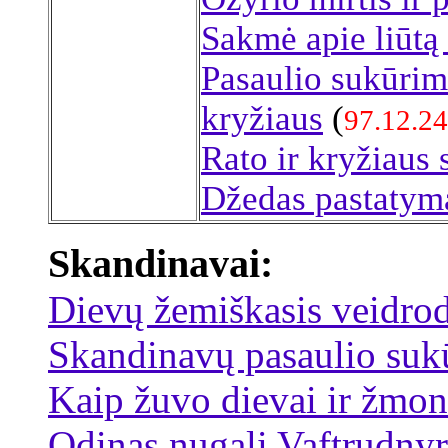
Sakmė apie liūtą 
Pasaulio sukūrim
kryžiaus
(
97.12.24
Rato ir kryžiaus
Džedas pastatym
Skandinavai:
Dievų žemiškasis veidrod
Skandinavų pasaulio suk
Kaip žuvo dievai ir žmon
Odinas nugali Vaftrudny