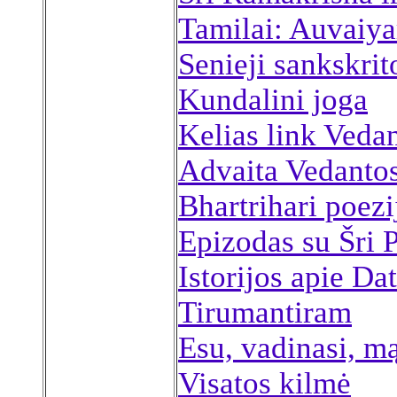
Tamilai: Auvaiya
Senieji sankskrito
Kundalini joga
Kelias link Veda
Advaita Vedanto
Bhartrihari poezi
Epizodas su Šri
Istorijos apie Dat
Tirumantiram
Esu, vadinasi, m
Visatos kilmė