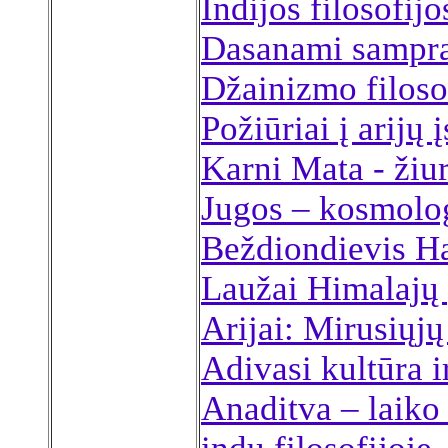
Indijos filosofij
Dasanami samprad
Džainizmo filoso
Požiūriai į arijų 
Karni Mata - žiu
Jugos – kosmolo
Beždiondievis 
Laužai Himalajų
Arijai: Mirusiųj
Adivasi kultūra ir
Anaditva – laiko