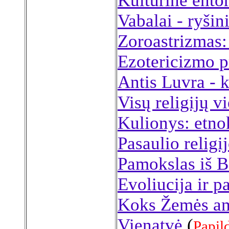
Kultūrinė ento
Vabalai - ryšin
Zoroastrizmas
Ezotericizmo p
Antis Luvra - k
Visų religijų v
Kulionys: etno
Pasaulio religi
Pamokslas iš B
Evoliucija ir p
Koks Žemės a
Vienatvė
(
Papil