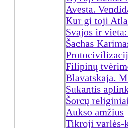
Avesta. Vendi
Kur gi toji Atl
Svajos ir vieta
Šachas Karima
Protocivilizaci
Filipinų tvėrim
Blavatskaja. M
Sukantis aplin
Šorcų religinia
Aukso amžius
Tikroji varlės-k