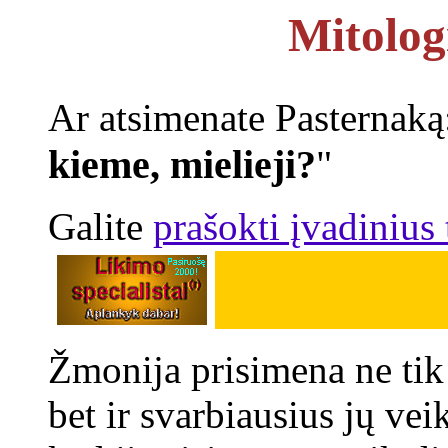
Mitolog
Ar atsimenate Pasternak
kieme, mielieji?
"
Galite
prašokti įvadinius 
Žmonija prisimena ne tik
bet ir svarbiausius jų vei