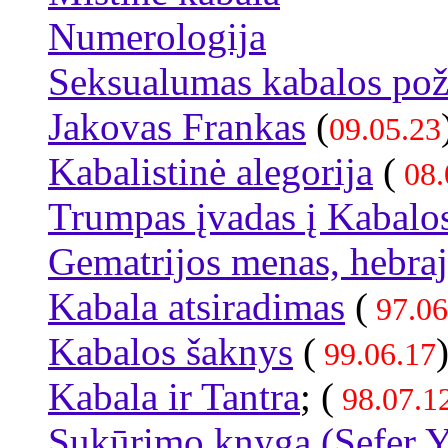
Numerologija
Seksualumas kabalos pož
Jakovas Frankas
(
09.05.23
Kabalistinė alegorija
(
08.
Trumpas įvadas į Kabal
Gematrijos menas, hebra
Kabala atsiradimas
(
97.06
Kabalos šaknys
(
)
99.06.17
Kabala ir Tantra
; (
98.07.1
Sukūrimo knyga (Sefer Y