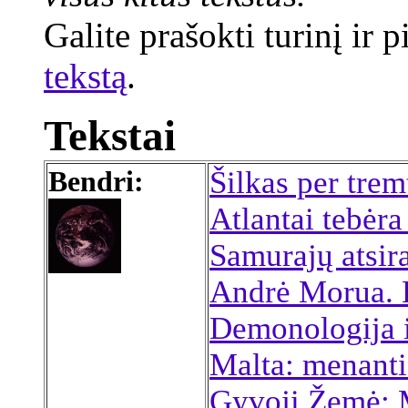
Galite prašokti turinį ir 
tekstą
.
Tekstai
Bendri:
Šilkas per trem
Atlantai tebėra
Samurajų atsir
Andrė Morua. K
Demonologija i
Malta: menanti
Gyvoji Žemė: 