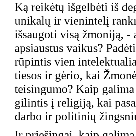
Ką reikėtų išgelbėti iš 
unikalų ir vienintelį rank
išsaugoti visą žmoniją, - 
apsiaustus vaikus? Padėti
rūpintis vien intelektuali
tiesos ir gėrio, kai Žmon
teisingumo? Kaip galima 
gilintis į religiją, kai pa
darbo ir politinių žingsni
Ir priešingai, kaip galima