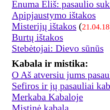
Enuma Eliš: pasaulio su
Apipjaustymo ištakos
Misterijų ištakos
(
21.04.18
Burtų ištakos
Stebėtojai: Dievo sūnūs
Kabala ir mistika:
O Aš atversiu jums pasaul
Sefiros ir jų pasauliai ka
Merkaba Kabaloje
Mistinė kabala