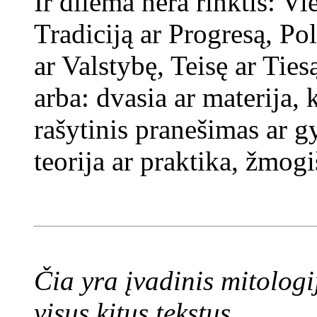
Ir dilema nėra rinktis: V
Tradiciją ar Progresą, Po
ar Valstybę, Teisę ar Ties
arba: dvasia ar materija,
rašytinis pranešimas ar g
teorija ar praktika, žmogi
Čia yra įvadinis mitologi
visus kitus tekstus.