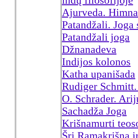
indų filosofijoje
Ajurveda. Himnas
Patandžali. Joga 
Patandžali joga
Džnanadeva
Indijos kolonos
Katha upanišada
Rudiger Schmitt. 
O. Schrader. Arijų
Sachadža Joga
Krišnamurti teos
Šri Ramakrišna i