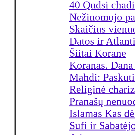
40 Qudsi chadi
Nežinomojo pa
Skaičius vienu
Datos ir Atlant
Šiitai Korane
Koranas. Dana
Mahdi: Paskuti
Religinė chariz
Pranašų nenu
Islamas Kas dėb
Sufi ir Sabatėj