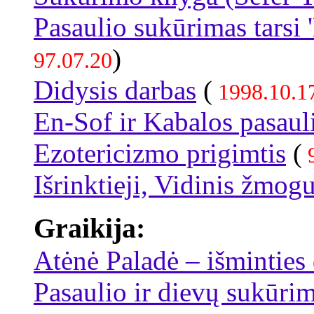
Pasaulio sukūrimas tarsi 
)
97.07.20
Didysis darbas
(
1998.10.1
En-Sof ir Kabalos pasaul
Ezotericizmo prigimtis
(
9
Išrinktieji, Vidinis žmogu
Graikija:
Atėnė Paladė – išminties
Pasaulio ir dievų sukūri