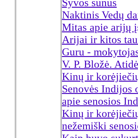
Šyvos sūnūs
Naktinis Vedų d
Mitas apie arijų 
Arijai ir kitos ta
Guru - mokytoja
V. P. Bložė. Atidė
Kinų ir korėjieči
Senovės Indijos o
apie senosios Ind
Kinų ir korėjieči
nežemiški senosi