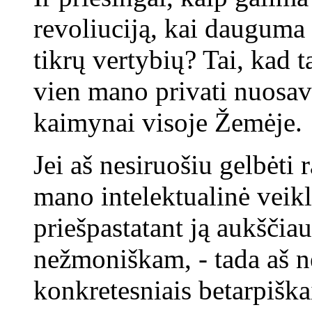
revoliuciją, kai dauguma 
tikrų vertybių? Tai, kad 
vien mano privati nuosavy
kaimynai visoje Žemėje.
Jei aš nesiruošiu gelbėti r
mano intelektualinė veik
priešpastatant ją aukščiau
nežmoniškam, - tada aš n
konkretesniais betarpiškai