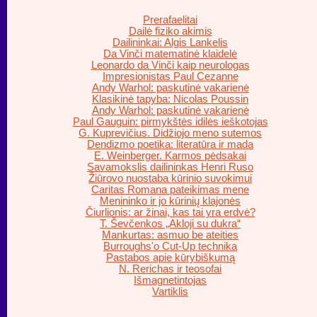
Prerafaelitai
Dailė fiziko akimis
Dailininkai: Algis Lankelis
Da Vinči matematinė klaidelė
Leonardo da Vinči kaip neurologas
Impresionistas Paul Cezanne
Andy Warhol: paskutinė vakarienė
Klasikinė tapyba: Nicolas Poussin
Andy Warhol: paskutinė vakarienė
Paul Gauguin: pirmykštės idilės ieškotojas
G. Kuprevičius. Didžiojo meno sutemos
Dendizmo poetika: literatūra ir mada
E. Weinberger. Karmos pėdsakai
Savamokslis dailininkas Henri Ruso
Žiūrovo nuostaba kūrinio suvokimui
Caritas Romana pateikimas mene
Menininko ir jo kūrinių klajonės
Čiurlionis: ar žinai, kas tai yra erdvė?
T. Ševčenkos „Akloji su dukra“
Mankurtas: asmuo be ateities
Burroughs'o Cut-Up technika
Pastabos apie kūrybiškumą
N. Rerichas ir teosofai
Išmagnetintojas
Vartiklis