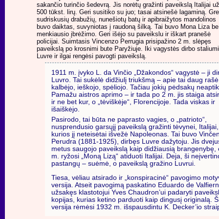
sakančio turinčio šedevrą. Jis norėtų gražinti paveikslą Italijai u
500 tūkst. lirų. Geri susitiko su juo; tasai atsinešė lagaminą. Gre
sudriskusių drabužių, nunešiotų batų ir apibraižytos mandolinos
buvo daiktas, suvyniotas į raudoną šilką. Tai buvo Mona Liza be
menkiausio įbrėžimo. Geri išėjo su paveikslu ir iškart pranešė
policijai. Suimtasis Vincenzo Perrugia prisipažino 2 m. slėpęs
paveikslą po krosnimi bute Paryžiuje. Iki vagystės dirbo staliumi
Luvre ir ilgai rengėsi pavogti paveikslą.
1911 m. įvyko L. da Vinčio „Džakondos“ vagystė – ji di
Luvro. Tai sukėlė didžiulį triukšmą – apie tai daug rašė
kalbėjo, ieškojo, spėliojo. Tačiau jokių pėdsakų neaptik
Pamažu aistros aprimo – ir tada po 2 m. jis staiga atsi
ir ne bet kur, o „tėviškėje“, Florencijoje. Tada viskas ir
išaiškėjo.
Pasirodo, tai būta ne paprasto vagies, o „patrioto“,
nusprendusio garsųjį paveikslą gražinti tėvynei, Italijai,
kurios jį neteisėtai išvežė Napoleonas. Tai buvo Vinče
Perudra (1881-1925), dirbęs Luvre dažytoju. Jis dveju
metus saugojo paveikslą kaip didžiausią brangenybę,
m. ryžosi „Moną Lizą“ atiduoti Italijai. Deja, ši neįvertin
pastangų – suėmė, o paveikslą gražino Luvrui.
Tiesa, vėliau atsirado ir „konspiracinė“ pavogimo mot
versija. Atseit pavogimą paskatino Eduardo de Valfiern
užsakęs klastotojui Yves Chaudron’ui padaryti paveiks
kopijas, kurias ketino parduoti kaip dingusį originalą. Š
versija rėmėsi 1932 m. išspausdintu K. Decker’io strai