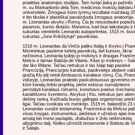
pradėtas anatomijos studijas. Tam turėjo įtaką jo pažintis
m. su Markantonio dela Tore, medicinos mokslų daktaru 
universitete. Žmogaus kūno tyrimų rezultatai maždaug 20
ir itin tiksliai ir plastiškai pavaizduota žmogaus anatomija
m. Leonardas atvyko į Romą. Čia jis nesusilaukė popieži
paramos, kurios tikėjosi. Manoma, kad šiuo laikotarpiu ir
sukurtas vienintelis Leonardo autoportretas. 1515 m. buv
sukurtas „Jono Krikštytojo“ paveikslas.
1516 m. Leonardas da Vinčis paliko Italiją ir išvyko į Pran
Menininkas pasiėmė keletą paveikslų, bet kuriuos, tikrai
nežinoma. Leonardą lydėjo jo mokinys ir draugas Franč
Melcis ir tarnas Batista de Vilanis. Kitas jo mokinys – Sala
dar liko Milane. Tačiau netrukus ir tas šiaip taip pasiekė
Prancūziją. Prancūzijos karalius, pasikvietęs atidavė vald
gražią Klu pilį netoli Ambuazos karaliaus rūmų. Čia, Pran
viduryje, Leonardas praleido paskutiniuosius gyvenimo m
kūrė kanalų tinklo projektą, piešė eskizus numatytiems
perstatyti karaliaus rūmams, konstravo įvairius mechan
karališkoms šventėms. Atvykus į Klu, netrukus jam atė
dešinę ranką. Kažkada buvęs galingas organizmas prieši
ligai. Tačiau sveikata vis menkėjo. 1519 m. balandžio 23 
Leonardas surašė testamentą. Frančeskui da Melciui pal
visas knygas, instrumentus, piešinius ir užrašus apie me
amatą bei meno paslaptis, drabužius ir iždo neišmokėtą
atlyginimo dalį. Neliko užmiršti testamente ir Batista de V
ir Salajis.