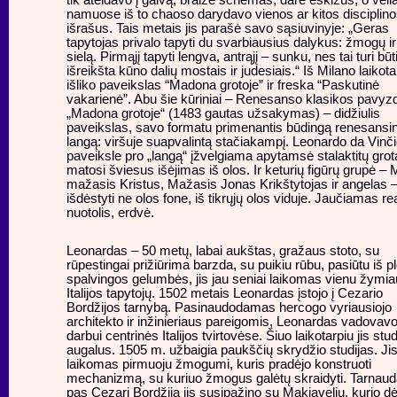
tik ateidavo į galvą, braižė schemas, darė eskizus, o vėli
namuose iš to chaoso darydavo vienos ar kitos disciplin
išrašus. Tais metais jis parašė savo sąsiuvinyje: „Geras
tapytojas privalo tapyti du svarbiausius dalykus: žmogų ir
sielą. Pirmąjį tapyti lengva, antrąjį – sunku, nes tai turi būt
išreikšta kūno dalių mostais ir judesiais.“ Iš Milano laikota
išliko paveikslas “Madona grotoje” ir freska “Paskutinė
vakarienė”. Abu šie kūriniai – Renesanso klasikos pavyzd
„Madona grotoje“ (1483 gautas užsakymas) – didžiulis
paveikslas, savo formatu primenantis būdingą renesansin
langą: viršuje suapvalintą stačiakampį. Leonardo da Vinč
paveiksle pro „langą“ įžvelgiama apytamsė stalaktitų grota
matosi šviesus išėjimas iš olos. Ir keturių figūrų grupė – M
mažasis Kristus, Mažasis Jonas Krikštytojas ir angelas 
išdėstyti ne olos fone, iš tikrųjų olos viduje. Jaučiamas re
nuotolis, erdvė.
Leonardas – 50 metų, labai aukštas, gražaus stoto, su
rūpestingai prižiūrima barzda, su puikiu rūbu, pasiūtu iš p
spalvingos gelumbės, jis jau seniai laikomas vienu žymia
Italijos tapytojų. 1502 metais Leonardas įstojo į Cezario
Bordžijos tarnybą. Pasinaudodamas hercogo vyriausiojo
architekto ir inžinieriaus pareigomis, Leonardas vadovav
darbui centrinės Italijos tvirtovėse. Šiuo laikotarpiu jis stud
augalus. 1505 m. užbaigia paukščių skrydžio studijas. Ji
laikomas pirmuoju žmogumi, kuris pradėjo konstruoti
mechanizmą, su kuriuo žmogus galėtų skraidyti. Tarna
pas Cezarį Bordžiją jis susipažino su Makjaveliu,
kurio d