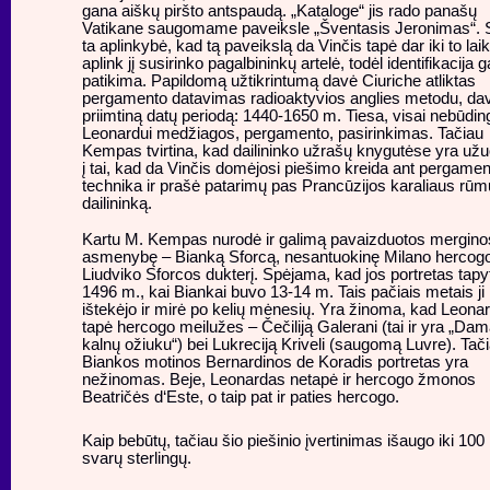
gana aiškų piršto antspaudą. „Kataloge“ jis rado panašų
Vatikane saugomame paveiksle „Šventasis Jeronimas“. 
ta aplinkybė, kad tą paveikslą da Vinčis tapė dar iki to laik
aplink jį susirinko pagalbininkų artelė, todėl identifikacija 
patikima. Papildomą užtikrintumą davė Ciuriche atliktas
pergamento datavimas radioaktyvios anglies metodu, da
priimtiną datų periodą: 1440-1650 m. Tiesa, visai nebūdi
Leonardui medžiagos, pergamento, pasirinkimas. Tačiau
Kempas tvirtina, kad dailininko užrašų knygutėse yra už
į tai, kad da Vinčis domėjosi piešimo kreida ant pergamen
technika ir prašė patarimų pas Prancūzijos karaliaus rūm
dailininką.
Kartu M. Kempas nurodė ir galimą pavaizduotos mergino
asmenybę – Bianką Sforcą, nesantuokinę Milano hercog
Liudviko Sforcos dukterį. Spėjama, kad jos portretas tapy
1496 m., kai Biankai buvo 13-14 m. Tais pačiais metais ji
ištekėjo ir mirė po kelių mėnesių. Yra žinoma, kad Leona
tapė hercogo meilužes – Čečiliją Galerani (tai ir yra „Da
kalnų ožiuku“) bei Lukreciją Kriveli (saugomą Luvre). Tač
Biankos motinos Bernardinos de Koradis portretas yra
nežinomas. Beje, Leonardas netapė ir hercogo žmonos
Beatričės d‘Este, o taip pat ir paties hercogo.
Kaip bebūtų, tačiau šio piešinio įvertinimas išaugo iki 100
svarų sterlingų.