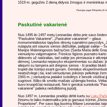
1519 m. gegužės 2 dieną didysis žmogus ir menininkas m
Parengta pagal Wikipedia (iš da
Paskutinė vakarienė
Nuo 1495 iki 1497 metų Leonardas dirbo prie savo šedev
“Paskutinė Vakarienė”. „Paskutinė vakarienė“ – gilaus
monumentaliosios tapybos dėsnių supratimo pavyzdys. J
nutapyta ant siauros sienos didžiulėje, pailgoje salėje – Šv
Marijos Maloningosios bažnyčios (Santa Maria delle Graz
vienuolyno valgomajame. Freskos figūros pusnatro karto
didesnės už natūralias, tad salėje jos pirmiausia ir atkreip
dėmesį. Leonardui nepavyko eksperimentas su dažais: ji
aliejumi su tampera ant drėgnos sienos - ši pradėjo blukti 
trupėti dar kūrėjui esant gyvam. Genialus eksperimentuot
neatsižvlegė į tai, kad vienuolynas įsikūręs pelkėtoje že
1943 m. į vienuolyna pataikė sviedinys ir beveik visiškai jį
sugriovė. Išliko tik smėlio maišais uždengta freska. Vėliau
buvo kruopščiai restauruoti. Net ir gerokai suniokota "Pa
vakarienė" palieka neišdildomą įspūdį.
Nuo 1497 m. Leonardas pradėjo dirbti kartu su
Luku Pačio
žinomu to laiko matematiku prie jo garsaus kūrinio „Divin
Proportione“. Per savo ilgą buvimą Milane Leonardas taip