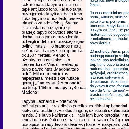
nekalbus buvo ir slėpė
sukūrė naują tapymo stilių, nes
žinias.
tapė ant juodo fono, kai tuo tarpu
Jaunus menininkus pri
buvo įprasta tapyti ant balto fono.
noriai, vaišino, skatino
Toks tapymo stilius leido pasiekti
pokalbiams įvairiomis
trimačio vaizdo efektą. Švento
temomis. Matyt tarp jų
Pranciškaus bažnyčioje jis
išskyrė da Vinčį, už pro
pradėjo tapyti koplyčios altorių –
matematinius sugebėji
darbą, kurio jam nebuvo lemta
ir nekalbumą. Ir įtraukė 
užbaigti ir dėl kurio prasidėjo ilgas
savo darbus.
bylinėjimasis – jo brandos metų
košmaras, baigęsis kompromisu
20-metis da Vinčis pra
tik 1507 metais. Vienuolių
audringą išradėjo veiklą
užsakytas paveikslas liko
lankėsi pas mokslinink
Leonardui da Vinčiui. Vėliau jis
tarp kurių buvo astrono
matematikai, geografai,
buvo pavadintas „Madona tarp
gydytojai, architektoriai
uolų“. Milane menininkas
istorikai, dalyvavo jų
nepaprastai meistriškai nutapė
disputuose. Mazini irgi
garsųjį „Damos su šermuonėliu“
dalyvavo tuose „forum
portretą. 1485 m. nutapyta „Benua
kaip da Vinči „tarnas“ –
Madona“.
prastuomenės į tokį rat
neįsileisdavo.
Tapyba Leonardui – priemonė
pažinti pasaulį. Ir vis didėjo poreikis teoriškai apibendrinti
kiekvieną praktinės veiklos žingsnį, užfiksuoti užplūdusia
mintis. Jis buvo kairiarankis – taip jam buvo patogiau ir tr
lengviau pasislėpti nuo smalsių akių – ir savo užrašų kny
puslapius prirašydavo iš dešinės į kairę. Prirašydavo vis