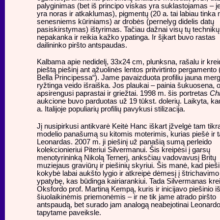
palyginimas (bet iš principo viskas yra suklastojamas – jei
yra noras ir atkaklumas), pigmentų (20 a. tai labiau tinka 
senesniems kūriniams) ar drobės (pernelyg didelis datų
pasiskirstymas) ištyrimas. Tačiau dažnai visų tų technikų
nepakanka ir reikia kažko ypatinga. Ir šįkart buvo rastas
dailininko piršto antspaudas.
Kalbama apie nedidelį, 33x24 cm, plunksna, rašalu ir krei
pieštą piešinį ant ąžuolinės lentos pritvirtinto pergamento 
Bella Principessa“). Jame pavaizduota profiliu jauna mer
ryžtinga veido išraiška. Jos plaukai – painia šukuosena, 
apsirengusi paprastai ir griežtai. 1998 m. šis portretas
Chr
aukcione buvo parduotas už 19 tūkst. dolerių. Laikyta, kad
a. Italijoje populiarių profilių pavykusi stilizacija.
Jį nusipirkusi antikvarė Keitė Hanc iškart įžvelgė tam tikr
modelio panašumą su kitomis moterimis, kurias piešė ir 
Leonardas. 2007 m. ji piešinį už panašią sumą perleido
kolekcionieriui Piteriui Silvermanui. Šis kreipėsi į garsų
menotyrininką Nikolą Ternerį, anksčiau vadovavusį Britų
muziejaus graviūrų ir piešinių skyriui. Šis manė, kad pieši
kokybė labai aukšto lygio ir atkreipė dėmesį į štrichavimo
ypatybę, kas būdinga kairiarankiui. Tada Silvermanas krei
Oksfordo prof. Martiną Kempą, kuris ir inicijavo piešinio i
šiuolaikinėmis priemonėmis – ir ne tik jame atrado piršto
antspaudą, bet surado jam analogą neabejotinai Leonard
tapytame paveiksle.