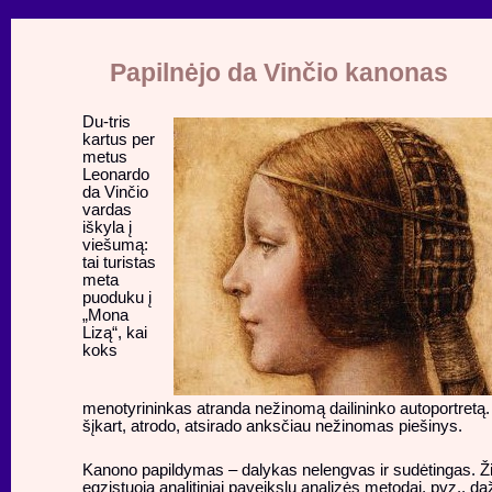
Papilnėjo da Vinčio kanonas
Du-tris
kartus per
metus
Leonardo
da Vinčio
vardas
iškyla į
viešumą:
tai turistas
meta
puoduku į
„Mona
Lizą“, kai
koks
menotyrininkas atranda nežinomą dailininko autoportretą
šįkart, atrodo, atsirado anksčiau nežinomas piešinys.
Kanono papildymas – dalykas nelengvas ir sudėtingas. 
egzistuoja analitiniai paveikslų analizės metodai, pvz., da