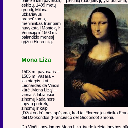
pateikė kitų paveikslų ir piešinių (daugelis jų yra prarasti),
eskizų.
1499 metų
gruodį, Milaną
užkariavus
prancūzams,
menininkas trumpam
nuvyksta į Montoją ir
Veneciją ir 1500 m.
balandžio mėnesį
grįžo į Florenciją.
Mona Liza
1503 m. pavasaris –
1505 m. vasara –
laikotarpis, kai
Leonardas da Vinčis
kūrė „Mona Lizą“ –
vieną iš labiausiai
žinomų kada nors
tapytų portretų,
žinomų ir kaip
„Džokonda“, nes spėjama, kad tai Florencijos didiko Fra
del Džokondos (Francesco del Giocondo) žmona.
Da Vinči, tapydamas Moną Lizą, įvedė keletą tapybos bū