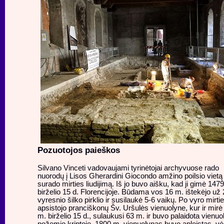
Pozuotojos paieškos
Silvano Vinceti vadovaujami tyrinėtojai archyvuose rado
nuorodų į Lisos Gherardini Giocondo amžino poilsio vietą
surado mirties liudijimą. Iš jo buvo aišku, kad ji gimė 147
birželio 15 d. Florencijoje. Būdama vos 16 m. ištekėjo už
vyresnio šilko pirklio ir susilaukė 5-6 vaikų. Po vyro mirti
apsistojo pranciškonų Šv. Uršulės vienuolyne, kur ir mir
m. birželio 15 d., sulaukusi 63 m. ir buvo palaidota vienuo