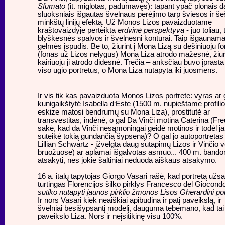
Sfumato
(it. miglotas, padūmavęs): tapant ypač plonais 
sluoksniais išgautas švelnaus perėjimo tarp šviesos ir šeš
minkštų linijų efektą. Už Monos Lizos pavaizduotame
kraštovaizdyje perteikta
erdvinė perspektyva
- juo toliau, 
blyškesnės spalvos ir švelnesni kontūrai. Taip išgaunam
gelmės įspūdis. Be to, žiūrint į Mona Lizą su dešiniuoju f
(fonas už Lizos nelygus) Mona Liza atrodo mažesnė, žiūr
kairiuoju ji atrodo didesnė. Trečia – anksčiau buvo įprasta 
viso ūgio portretus, o Mona Liza nutapyta iki juosmens.
Ir vis tik kas pavaizduota Monos Lizos portrete: vyras ar g
kunigaikštytė Isabella d‘Este (1500 m. nupieštame profilio
eskize matosi bendrumų su Mona Liza), prostitutė ar
transvestitas, indėnė, o gal Da Vinči motina Caterina (Fr
sakė, kad da Vinči nesąmoningai geidė motinos ir todėl ja
suteikė tokią gundančią šypseną)? O gal jo autoportretas
Lillian Schwartz - įžvelgta daug sutapimų Lizos ir Vinčio 
bruožuose) ar aplamai išgalvotas asmuo... 400 m. bandom
atsakyti, nes jokie šaltiniai neduoda aiškaus atsakymo.
16 a. italų tapytojas Giorgo Vasari rašė, kad portretą užs
turtingas Florencijos šilko pirklys Francesco del Giocondo
sutiko nutapyti jaunos pirklio žmonos Lisos Gherardini por
Ir nors Vasari kiek neaiškiai apibūdina ir patį paveikslą, ir
švelniai besišypsantį modelį, dauguma tebemano, kad tai 
paveikslo Liza. Nors ir neįsitikinę visu 100%.