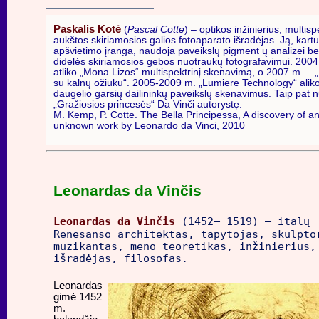
Paskalis Kotė
(
Pascal Cotte
) – optikos inžinierius, multisp
aukštos skiriamosios galios fotoaparato išradėjas. Ją, kart
apšvietimo įranga, naudoja paveikslų pigment ų analizei be
didelės skiriamosios gebos nuotraukų fotografavimui. 2004 
atliko „Mona Lizos“ multispektrinį skenavimą, o 2007 m. –
su kalnų ožiuku“. 2005-2009 m. „Lumiere Technology“ alik
daugelio garsių dailininkų paveikslų skenavimus. Taip pat 
„Gražiosios princesės“ Da Vinči autorystę.
M. Kemp, P. Cotte. The Bella Principessa, A discovery of a
unknown work by Leonardo da Vinci, 2010
Leonardas da Vinčis
Leonardas da Vinčis
(1452– 1519) – italų
Renesanso architektas, tapytojas, skulpto
muzikantas, meno teoretikas, inžinierius,
išradėjas, filosofas.
Leonardas
gimė 1452
m.