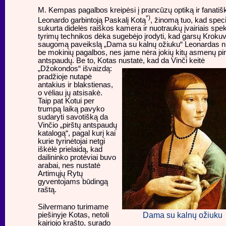
M. Kempas pagalbos kreipėsi į prancūzų optiką ir fanatiš
*)
Leonardo garbintoją Paskalį Kotą
, žinomą tuo, kad speci
sukurta didelės raiškos kamera ir nuotraukų įvairiais spek
tyrimų technikos dėka sugebėjo įrodyti, kad garsų Kroku
saugomą paveikslą „Dama su kalnų ožiuku“ Leonardas n
be mokinių pagalbos, nes jame nėra jokių kitų asmenų pi
antspaudų. Be to, Kotas nustatė, kad da Vinči
keitė
„Džokondos“ išvaizdą:
pradžioje nutapė
antakius ir blakstienas,
o vėliau jų atsisakė.
Taip pat Kotui per
trumpą laiką pavyko
sudaryti savotišką da
Vinčio „pirštų antspaudų
katalogą“, pagal kurį kai
kurie tyrinėtojai netgi
iškėlė prielaidą, kad
dailininko protėviai buvo
arabai, nes nustatė
Artimųjų Rytų
gyventojams būdingą
raštą.
Silvermano turimame
Dama su kalnų ožiuku
piešinyje Kotas, netoli
kairiojo krašto, surado