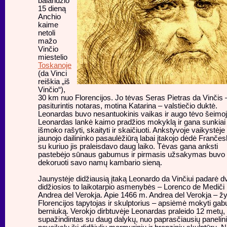
balandžio
15 dieną
Anchio
kaime
netoli
mažo
Vinčio
miestelio
Toskanoje
(da Vinci
reiškia „iš
Vinčio“),
30 km nuo Florencijos. Jo tėvas Seras Pietras da Vinčis 
pasiturintis notaras, motina Katarina – valstiečio duktė.
Leonardas buvo nesantuokinis vaikas ir augo tėvo šeimoj
Leonardas lankė kaimo pradžios mokyklą ir gana sunkiai
išmoko rašyti, skaityti ir skaičiuoti. Ankstyvoje vaikystėje
jaunojo dailininko pasaulėžiūrą labai įtakojo dėdė Franče
su kuriuo jis praleisdavo daug laiko. Tėvas gana anksti
pastebėjo sūnaus gabumus ir pirmasis užsakymas buvo
dekoruoti savo namų kambario sieną.
Jaunystėje didžiausią įtaką Leonardo da Vinčiui padarė dv
didžiosios to laikotarpio asmenybės – Lorenco de Mediči 
Andrea del Verokja. Apie 1466 m. Andrea del Verokja – 
Florencijos tapytojas ir skulptorius – apsiėmė mokyti gab
berniuką. Verokjo dirbtuvėje Leonardas praleido 12 metų,
supažindintas su daug dalykų, nuo paprasčiausių panelin