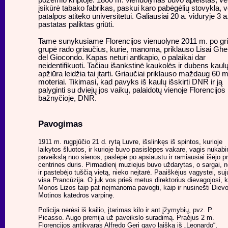
požemio kriptoje. 1800 m. vienuolynas buvo apleistas, vėl
įsikūrė tabako fabrikas, paskui karo pabėgėlių stovykla, v
patalpos atiteko universitetui. Galiausiai 20 a. viduryje 3 a
pastatas paliktas griūti.
Tame sunykusiame Florencijos vienuolyne 2011 m. po gr
grupė rado griaučius, kurie, manoma, priklauso Lisai Gher
del Giocondo. Kapas neturi antkapio, o palaikai dar
neidentifikuoti. Tačiau išankstinė kaukolės ir dubens kaul
apžiūra leidžia tai įtarti. Griaučiai priklauso maždaug 60 m
moteriai. Tikimasi, kad pavyks iš kaulų išskirti DNR ir ją
palyginti su dviejų jos vaikų, palaidotų vienoje Florencijos
bažnyčioje, DNR.
Pavogimas
1911 m. rugpjūčio 21 d. rytą Luvre, išslinkęs iš spintos, kurioje
laikytos šluotos, ir kurioje buvo pasislėpęs vakare, vagis nukabi
paveikslą nuo sienos, paslėpė po apsiaustu ir ramiausiai išėjo p
centrines duris. Pirmadienį muziejus buvo uždarytas, o sargai, n
ir pastebėjo tuščią vietą, nieko neįtarė. Paaiškėjus vagystei, su
visa Prancūzija. O juk vos prieš metus direktorius dievagojosi, 
Monos Lizos taip pat neįmanoma pavogti, kaip ir nusinešti Diev
Motinos katedros varpinę.
Policija nėrėsi iš kailio, įtarimas kilo ir ant įžymybių, pvz. P.
Picasso. Augo premija už paveikslo suradimą. Praėjus 2 m.
Florencijos antikvaras Alfredo Geri gavo laišką iš „Leonardo“,