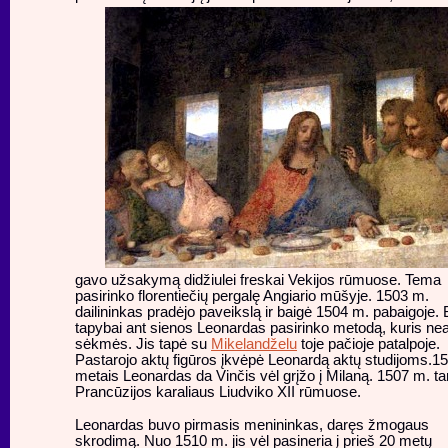
gavo užsakymą didžiulei freskai Vekijos rūmuose. Tema
pasirinko florentiečių pergalę Angiario mūšyje. 1503 m.
dailininkas pradėjo paveikslą ir baigė 1504 m. pabaigoje. 
tapybai ant sienos Leonardas pasirinko metodą, kuris ne
sėkmės. Jis tapė su
Mikelandželu
toje pačioje patalpoje.
Pastarojo aktų figūros įkvėpė Leonardą aktų studijoms.1
metais Leonardas da Vinčis vėl grįžo į Milaną. 1507 m. t
Prancūzijos karaliaus Liudviko XII rūmuose.
Leonardas buvo pirmasis menininkas, daręs žmogaus
skrodimą. Nuo 1510 m. jis vėl pasineria į prieš 20 metų