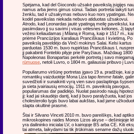
Spėjama, kad del Giocondo užsakė paveikslą įsigijęs nau
namus arba jiems gimus sūnui. Tadais portretai laikyti tu
ženklu, tad ir užsakymas nebuvo kuo nors ypatingas. Ne
kodėl paveikslas niekada nebuvo atiduotas užsakovui.
Atrodo, kad Leonardas jautė ypatingą meilę paveikslui, k
pasiimdavo jį su savimi į visas vėlesnes keliones. Jį tapy
vežėsi keliaudamas į Milaną ir Romą, kaip ir 1517 m., kai
priėmė Prancūzijos karaliaus Pranciškaus I kvietimą. Po 
paveikslą paveldėjo da Vinči mokinys Salai. Kelsi kartus
parduotas 1530 m. buvo nupirktas Pranciškaus I, nuspre
jį pakabinti Fonteblo pilyje prie Paryžiaus. Maždaug 1800
Napoleonas Bonapartas perkėlė portretą į savo miegamą
rūmuose
, netoli Luvro, o 1804 m. galiausiai pribuvo į Luvr
Populiarumo viršūnę portretas įgavo 19 a. pradžioje, kai 
romantikų vaizduotėje Mona Liza tapo
femme fatale
, gali
suvedžioti ir sunaikinti vyrą vien savo paslaptinga šypse
ja sieta įvairiausių emocijų. 1911 m. paveikslą pavogus,
populiarumas dar padidėjo. Nuolat pasirodo naujų hipotez
jį: kad jai skaudėjo dantį, kad ji buvo paralyžuota, kad jos
cholesterolio lygis buvo labai aukštas, kad jame užkoduo
slapta okultinė prasmė.
Štai ir Silvano Vinceti 2010 m. buvo pareiškęs, kad aptiko
mikroskopines raides Monos Lizos akyse – dešiniojoje lėl
yra dailininko inicialai LV, o kairiojoje BS arba CE. Kiti eks
tai atmeta, laikydami tai tik įtrūkimais sename dažų sluok