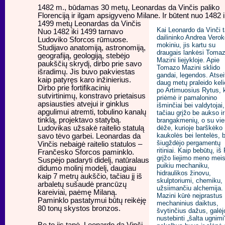
1482 m., būdamas 30 metų, Leonardas da Vinčis paliko
Florenciją ir ilgam apsigyveno Milane. Ir būtent nuo 1482 i
1499 metų Leonardas da Vinčis
Kai Leonardo da Vinči 
Nuo 1482 iki 1499 tarnavo
dailininko Andrea Vero
Ludoviko Sforcos rūmuose.
mokiniu, jis kartu su
Studijavo anatomiją, astronomiją,
draugais lankėsi Toma
geografiją, geologiją, stebėjo
Mazini liejykloje. Apie
paukščių skrydį, dirbo prie savo
Tomazo Mazini sklido
išradimų. Jis buvo pakviestas
gandai, legendos. Atseit
kaip patyręs karo inžinierius.
daug metų praleido kel
Dirbo prie fortifikacinių
po Artimuosius Rytus, k
sutvirtinimų, konstravo prietaisus
priėmė ir pamalonino
apsiausties atvejui ir ginklus
išminčiai bei valdytojai,
apgulimui atremti, tobulino kanalų
tačiau grįžo be aukso ir
tinklą, projektavo statybą.
brangakmenių, o su vi
Ludovikas užsakė raitelio statulą
dėže, kurioje barškėko
kaukolės bei lentelės, b
savo tėvo garbei. Leonardas da
šiugždėjo pergamentų
Vinčis nebaigė raitelio statulos –
ritiniai. Kaip bebūtų, iš
Frančesko Sforcos paminklo.
grįžo liejimo meno meis
Suspėjo padaryti didelį, natūralaus
puikiu mechaniku,
didumo molinį modelį, daugiau
hidraulikos žinovu,
kaip 7 metrų aukščio, tačiau jį iš
skulptoriumi, chemiku,
arbaletų sušaudė prancūzų
užsiimančiu alchemija.
kareiviai, paėmę Milaną.
Mazini kūrė neįprastus
Paminklo pastatymui būtų reikėję
mechaninius daiktus,
80 tonų skystos bronzos.
švytinčius dažus, galėj
nustebinti „šalta ugnimi
Be to jis tapė. Leonardo da Vinči