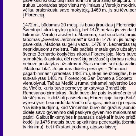
paveikslų iki didžiulių marmurinių ir bronzinių skulptūrų. N
trukus Leonardas tapo vienu mylimiausių Verokjo mokinių
vėliau pralenkusiu savo mokytoją. 1469 m. jis su tėvu per
į Florenciją.
1472 m., būdamas 20 metų, jis buvo įtrauktas į Florencijo
Šventojo Luko tapytojų gildiją, bet 1476 metais jis vis dar
laikomas Verokjo asistentu. Manoma, kad šiuo laikotarpi
tapomas „Šventas Jeronimas“ ir kad iki 1476 m. jis nutap
paveikslą „Madona su gėlių vaza“. 1478 m. Leonardas ta
nepriklausomu meistru. Tais pačiais metais gavo užsak
švento Bernardo koplyčios altoriui Florencijoje. Nors buv
sumokėta iš anksto, dėl neaiškių priežasčių darbas niek
nebuvo pristatytas užsakovui. Šiais metais sukurta vadin
„Madona Lita“. Jo pirmas didelis piešinys – “Išminčių
pagarbinimas” (pradėtas 1481 m.), likęs neužbaigtas, bu
sutvarkytas 1481 m. Florencijos San Donato a Scopeto
vienuolynui. Tačiau Medičių rūmai tinkamai neįvertino Le
da Vinčio, kuris buvo pernelyg ankstyvas Brandžiojo
Renesanso pirmtakas. Tada buvo dar pats kvatročento sti
klestėjimas, ir didžiulį pasisekimą Florencijoje turėjo Botič
vyresnysis Leonardo da Vinčio draugas, niekuo į jį nepan
Yra išlikę liudijimų, kad Vincentas buvo itin gražus jaunuoli
didelę savo gyvenimo dalį paskyrė gyvenimo malonuma
patirti. Galbūt linksmybės ir panašūs dalykai ir buvo priež
kodėl jis 1476 metais buvo apkaltintas pederastija (berni
tvirkinimu), bet trūkstant įrodymų, atgavo laisvę.