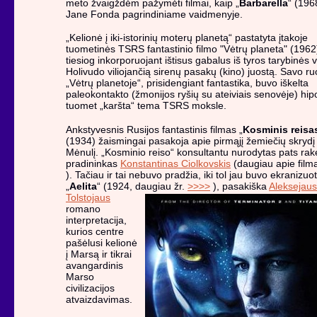
meto žvaigždėm pažymėti filmai, kaip „
Barbarella
“ (196
Jane Fonda pagrindiniame vaidmenyje.
„Kelionė į iki-istorinių moterų planetą“ pastatyta įtakoje
tuometinės TSRS fantastinio filmo "Vėtrų planeta" (1962
tiesiog inkorporuojant ištisus gabalus iš tyros tarybinės vi
Holivudo viliojančią sirenų pasakų (kino) juostą. Savo ru
„Vėtrų planetoje“, prisidengiant fantastika, buvo iškelta
paleokontakto (žmonijos ryšių su ateiviais senovėje) hip
tuomet „karšta“ tema TSRS moksle.
Ankstyvesnis Rusijos fantastinis filmas „
Kosminis reisa
(1934) žaismingai pasakoja apie pirmąjį žemiečių skrydį 
Mėnulį. „Kosminio reiso“ konsultantu nurodytas pats rak
pradininkas
Konstantinas Ciolkovskis
(daugiau apie fil
). Tačiau ir tai nebuvo pradžia, iki tol jau buvo ekranizuo
„
Aelita
“ (1924, daugiau
žr.
>>>>
), pasakiška
Aleksejaus
Tolstojaus
romano
interpretacija,
kurios centre
pašėlusi kelionė
į Marsą ir tikrai
avangardinis
Marso
civilizacijos
atvaizdavimas.