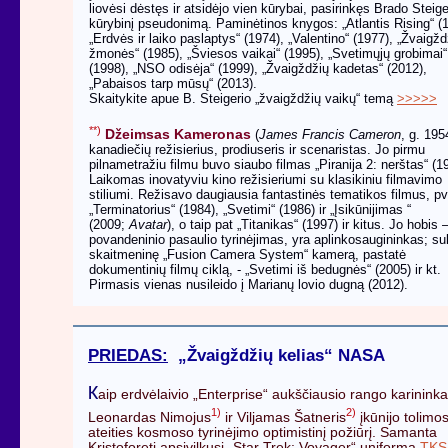
liovėsi dėstęs ir atsidėjo vien kūrybai, pasirinkęs Brado Steige
kūrybinį pseudonimą. Paminėtinos knygos: „Atlantis Rising“ (
„Erdvės ir laiko paslaptys“ (1974), „Valentino“ (1977), „Žvaigžd
žmonės“ (1985), „Šviesos vaikai“ (1995), „Svetimųjų grobimai“
(1998), „NSO odisėja“ (1999), „Žvaigždžių kadetas“ (2012),
„Pabaisos tarp mūsų“ (2013).
Skaitykite apue B. Steigerio „žvaigždžių vaikų“ temą
>>>>>
**)
Džeimsas Kameronas
(
James Francis Cameron
, g. 195
kanadiečių režisierius, prodiuseris ir scenaristas. Jo pirmu
pilnametražiu filmu buvo siaubo filmas „Piranija 2: nerštas“ (1
Laikomas inovatyviu kino režisieriumi su klasikiniu filmavimo
stiliumi. Režisavo daugiausia fantastinės tematikos filmus, pv
„Terminatorius“ (1984), „Svetimi“ (1986) ir „Įsikūnijimas “
(2009;
Avatar
), o taip pat „Titanikas“ (1997) ir kitus. Jo hobis 
povandeninio pasaulio tyrinėjimas, yra aplinkosaugininkas; su
skaitmeninę „Fusion Camera System“ kamerą, pastatė
dokumentinių filmų ciklą, - „Svetimi iš bedugnės“ (2005) ir kt.
Pirmasis vienas nusileido į Marianų lovio dugną (2012).
PRIEDAS:
„Žvaigždžių kelias“ NASA
K
aip erdvėlaivio „Enterprise“ aukščiausio rango karininka
1)
2)
Leonardas Nimojus
ir Viljamas Šatneris
įkūnijo tolimo
ateities kosmoso tyrinėjimo optimistinį požiūrį. Samanta
Kristoforeti apsivilkusi „Star Trek: Voyager“ uniforma
TKS