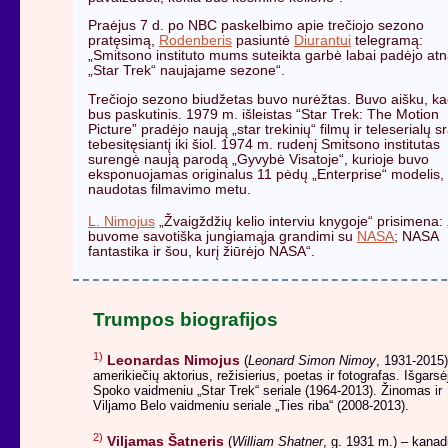
Praėjus 7 d. po NBC paskelbimo apie trečiojo sezono
pratęsimą,
Rodenberis
pasiuntė
Diurantui
telegramą:
„Smitsono instituto mums suteikta garbė labai padėjo atna
„Star Trek“ naujajame sezone“.
Trečiojo sezono biudžetas buvo nurėžtas. Buvo aišku, kad
bus paskutinis. 1979 m. išleistas “Star Trek: The Motion
Picture” pradėjo naują „star trekinių“ filmų ir teleserialų s
tebesitęsiantį iki šiol. 1974 m. rudenį Smitsono institutas
surengė naują parodą „Gyvybė Visatoje“, kurioje buvo
eksponuojamas originalus 11 pėdų „Enterprise“ modelis,
naudotas filmavimo metu.
L. Nimojus
„Žvaigždžių kelio interviu knygoje“ prisimena:
buvome savotiška jungiamąja grandimi su
NASA
; NASA
fantastika ir šou, kurį žiūrėjo NASA“.
Trumpos biografijos
1)
Leonardas Nimojus
(
Leonard Simon Nimoy
, 1931-2015)
amerikiečių aktorius, režisierius, poetas ir fotografas. Išgarsė
Spoko vaidmeniu „Star Trek“ seriale (1964-2013). Žinomas ir
Viljamo Belo vaidmeniu seriale „Ties riba“ (2008-2013).
2)
Viljamas Šatneris
(
William Shatner
, g. 1931 m.) – kanad