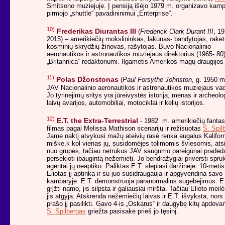
Smitsono muziejuje. Į pensiją išėjo 1979 m. organizavo kamp
pirmojo „shuttle“ pavadininimui „Enterprise“.
10)
Frederikas Diurantas III
(
Frederick Clark Durant III
, 19
2015) – amerikiečių mokslininkas, lakūnas- bandytojas, raketų
kosminių skrydžių žinovas, rašytojas. Buvo Nacionalinio
aeronautikos ir astronautikos muziejaus direktorius (1965- 80)
„Britannica“ redaktoriumi. Ilgametis Amerikos magų draugijos
11)
Polas Džonstonas
(
Paul Forsythe Johnston
, g. 1950 m
JAV Nacionalinio aeronautikos ir astronautikos muziejaus va
Jo tyrinėjimų sritys yra jūreivystės istorija, menas ir archeolog
laivų avarijos, automobiliai, motociklai ir kelių istorijos.
12)
E.T. the Extra-Terrestrial
- 1982 m. amerikiečių fantas
filmas pagal Melissa Mathison scenarijų ir režisuotas
S. Spil
Jame naktį atvykusi mažų ateivių rasė renka augalus Kaliforn
miške,k kol vienas jų, susidomėjęs tolimomis šviesomis, atsi
nuo grupės, tačiau netrukus JAV saugumo pareigūnai praded
persekioti įbaugintą nežemietį. Jo bendražygiai priversti spruk
agentai jų neaptiko. Paliktas E.T. slepiasi daržinėje. 10-metis
Eliotas jį aptinka ir su juo susidraugauja ir apgyvendina savo
kambaryje. E.T. demonstruoja paranormalius sugebėjimus. E.
grįžti namo, jis silpsta ir galiausiai miršta. Tačiau Elioto meil
jis atgyja. Atskrenda nežemiečių laivas ir E.T. išvyksta, nors
prašo jį pasilikti. Gavo 4-is „Oskarus“ ir daugybę kitų apdova
S. Spilbergas
griežta pasisakė prieš jo tęsinį.