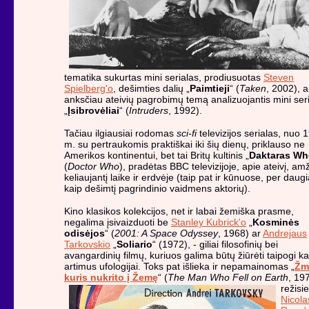
tematika sukurtas mini serialas, prodiusuotas
Steven
Spielberg'o
, dešimties dalių „
Paimtieji
“ (
Taken
, 2002), a
anksčiau ateivių pagrobimų temą analizuojantis mini ser
„
Įsibrovėliai
“ (
Intruders
, 1992).
Tačiau ilgiausiai rodomas
sci-fi
televizijos serialas, nuo 
m. su pertraukomis praktiškai iki šių dienų, priklauso ne
Amerikos kontinentui, bet tai Britų kultinis „
Daktaras W
(
Doctor Who
), pradėtas BBC televizijoje, apie ateivį, am
keliaujantį laike ir erdvėje (taip pat ir kūnuose, per daug
kaip dešimtį pagrindinio vaidmens aktorių).
Kino klasikos kolekcijos, net ir labai žemiška prasme,
negalima įsivaizduoti be
Stanley Kubrick'o
„
Kosminės
odisėjos
“ (
2001: A Space Odyssey
, 1968) ar
Andrejaus
Tarkovskio
„
Soliario
“ (1972), - giliai filosofinių bei
avangardinių filmų, kuriuos galima būtų žiūrėti taipogi ka
artimus ufologijai. Toks pat išlieka ir nepamainomas „
Žm
kuris nukrito į Žemę
“ (
The Man Who Fell on
Earth
, 19
režisi
Nicola