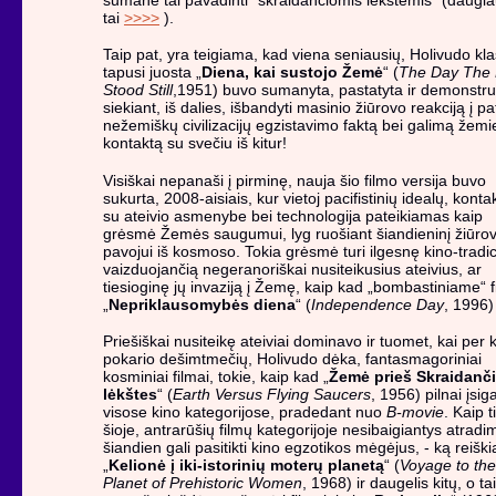
tai
>>>>
).
Taip pat, yra teigiama, kad viena seniausių, Holivudo kla
tapusi juosta „
Diena, kai sustojo Žemė
“ (
The Day The 
Stood Still
,1951) buvo sumanyta, pastatyta ir demonstr
siekiant, iš dalies, išbandyti masinio žiūrovo reakciją į pa
nežemiškų civilizacijų egzistavimo faktą bei galimą žemi
kontaktą su svečiu iš kitur!
Visiškai nepanaši į pirminę, nauja šio filmo versija buvo
sukurta, 2008-aisiais, kur vietoj pacifistinių idealų, konta
su ateivio asmenybe bei technologija pateikiamas kaip
grėsmė Žemės saugumui, lyg ruošiant šiandieninį žiūro
pavojui iš kosmoso. Tokia grėsmė turi ilgesnę kino-tradic
vaizduojančią negeranoriškai nusiteikusius ateivius, ar
tiesioginę jų invaziją į Žemę, kaip kad „bombastiniame“ 
„
Nepriklausomybės diena
“ (
Independence Day
, 1996)
Priešiškai nusiteikę ateiviai dominavo ir tuomet, kai per 
pokario dešimtmečių, Holivudo dėka, fantasmagoriniai
kosminiai filmai, tokie, kaip kad „
Žemė prieš Skraidanč
lėkštes
“ (
Earth Versus Flying Saucers
, 1956) pilnai įsig
visose kino kategorijose, pradedant nuo
B-movie
. Kaip t
šioje, antrarūšių filmų kategorijoje nesibaigiantys atradi
šiandien gali pasitikti kino egzotikos mėgėjus, - ką reiški
„
Kelionė į iki-istorinių moterų planetą
“ (
Voyage to the
Planet of Prehistoric Women
, 1968) ir daugelis kitų, o tai