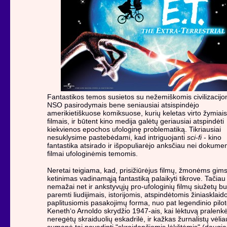
Fantastikos temos susietos su nežemiškomis civilizacijo
NSO pasirodymais bene seniausiai atsispindėjo
amerikietiškuose komiksuose, kurių keletas virto žymiais
filmais, ir būtent kino medija galėtų geriausiai atspindėti
kiekvienos epochos ufologinę problematiką. Tikriausiai
nesuklysime pastebėdami, kad intriguojanti
sci-fi
- kino
fantastika atsirado ir išpopuliarėjo anksčiau nei dokumen
filmai ufologinėmis temomis.
Neretai teigiama, kad, prisižiūrėjus filmų, žmonėms gim
ketinimas vadinamąją fantastiką palaikyti tikrove. Tačiau
nemažai net ir ankstyvųjų pro-ufologinių filmų siužetų b
paremti liudijimais, istorijomis, atspindėtomis žiniasklaid
paplitusiomis pasakojimų forma, nuo pat legendinio pilo
Keneth‘o Arnoldo skrydžio 1947-ais, kai lėktuvą pralenk
neregėtų skraiduolių eskadrilė, ir kažkas žurnalistų vėlia
sumanė tai pavadinti "skraidančiomis lėkštėmis" (daugia