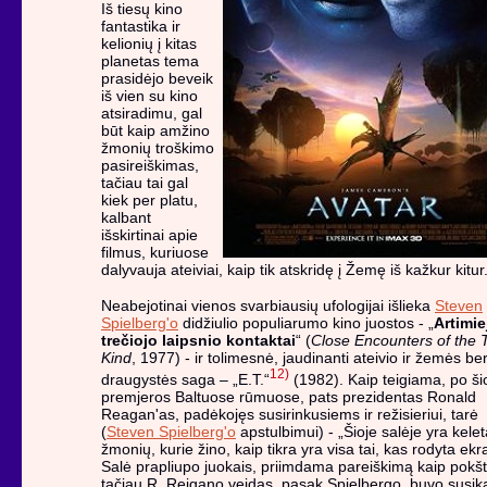
Iš tiesų kino
fantastika ir
kelionių į kitas
planetas tema
prasidėjo beveik
iš vien su kino
atsiradimu, gal
būt kaip amžino
žmonių troškimo
pasireiškimas,
tačiau tai gal
kiek per platu,
kalbant
išskirtinai apie
filmus, kuriuose
dalyvauja ateiviai, kaip tik atskridę į Žemę iš kažkur kitur
Neabejotinai vienos svarbiausių ufologijai išlieka
Steven
Spielberg'o
didžiulio populiarumo kino juostos - „
Artimie
trečiojo laipsnio kontaktai
“ (
Close Encounters of the 
Kind
, 1977) - ir tolimesnė, jaudinanti ateivio ir žemės be
12)
draugystės saga – „E.T.“
(1982). Kaip teigiama, po ši
premjeros Baltuose rūmuose, pats prezidentas Ronald
Reagan'as, padėkojęs susirinkusiems ir režisieriui, tarė
(
Steven Spielberg'o
apstulbimui) - „Šioje salėje yra kele
žmonių, kurie žino, kaip tikra yra visa tai, kas rodyta ekr
Salė prapliupo juokais, priimdama pareiškimą kaip pokšt
tačiau R. Reigano veidas, pasak Spielbergo, buvo susi