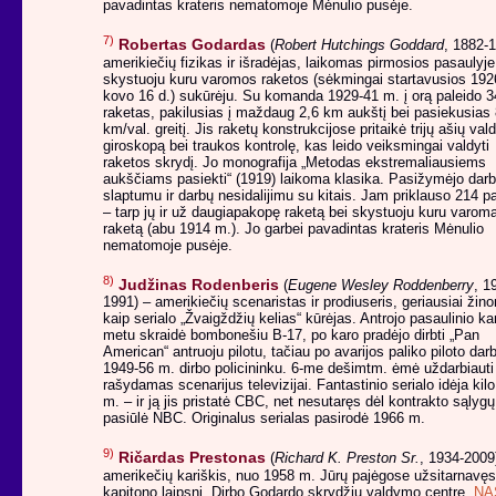
pavadintas krateris nematomoje Mėnulio pusėje.
7)
Robertas Godardas
(
Robert Hutchings Goddard
, 1882-1
amerikiečių fizikas ir išradėjas, laikomas pirmosios pasaulyje
skystuoju kuru varomos raketos (sėkmingai startavusios 192
kovo 16 d.) sukūrėju. Su komanda 1929-41 m. į orą paleido 3
raketas, pakilusias į maždaug 2,6 km aukštį bei pasiekusias
km/val. greitį. Jis raketų konstrukcijose pritaikė trijų ašių va
giroskopą bei traukos kontrolę, kas leido veiksmingai valdyti
raketos skrydį. Jo monografija „Metodas ekstremaliausiems
aukščiams pasiekti“ (1919) laikoma klasika. Pasižymėjo dar
slaptumu ir darbų nesidalijimu su kitais. Jam priklauso 214 p
– tarp jų ir už daugiapakopę raketą bei skystuoju kuru varom
raketą (abu 1914 m.). Jo garbei pavadintas krateris Mėnulio
nematomoje pusėje.
8)
Judžinas Rodenberis
(
Eugene Wesley Roddenberry
, 1
1991) – amerikiečių scenaristas ir prodiuseris, geriausiai ži
kaip serialo „Žvaigždžių kelias“ kūrėjas. Antrojo pasaulinio ka
metu skraidė bombonešiu B-17, po karo pradėjo dirbti „Pan
American“ antruoju pilotu, tačiau po avarijos paliko piloto darb
1949-56 m. dirbo policininku. 6-me dešimtm. ėmė uždarbiauti
rašydamas scenarijus televizijai. Fantastinio serialo idėja kil
m. – ir ją jis pristatė CBC, net nesutaręs dėl kontrakto sąlygų
pasiūlė NBC. Originalus serialas pasirodė 1966 m.
9)
Ričardas Prestonas
(
Richard K. Preston Sr.
, 1934-2009
amerikečių kariškis, nuo 1958 m. Jūrų pajėgose užsitarnavęs
kapitono laipsnį. Dirbo Godardo skrydžių valdymo centre,
NA