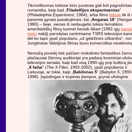
Tikroviškumas tokiose kino juostose gali būt pagražintas
romantika, kaip kad „
Filadelfijos eksperimentas
”
(
Philadelphia Experiment
, 1984), arba filmo
fabula
tik iš
paremta gyvais pasakojimais, kai „
Angaras 18
” (
Hangar
1980) – beje, vienas iš nedaugelio tokios tematikos
amerikietiškų filmų tuomet beveik iškart (1982-ųjų
naujų
metų
naktį) parodytas centriniame TSRS televizijos kana
dėl ko tapo ypač populiariu „už geležinės užkardos“, nor
Jungtinėse Valstijose filmas buvo komerciškai nesėkmin
Nemažą poveikį tiek pačiam mokslinės fantastikos žanrui
plačiausiai žiūrovų auditorijai yra padarę kosminiai-ufolo
televizijos serialai, kaip kad visą 1990-ųjų pop kultūrą įt
„
X failai
“ (
The X Files
, 1993-2002), ypač populiarūs ir
Lietuvoje, ar tokie, kaip „
Babilonas 5
“ (
Babylon 5
, 1993
1998).
Įspūdingas ir kupinas įtampos, grynai ufologine