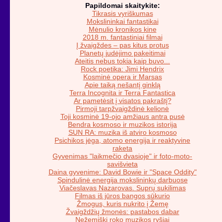
Papildomai skaitykite:
Tikrasis vyriškumas
Mokslininkai fantastikai
Mėnulio kronikos kine
2018 m. fantastiniai filmai
Į žvaigždes – pas kitus protus
Planetų judėjimo pakeitimai
Ateitis nebus tokia kaip buvo...
Rock poetika: Jimi Hendrix
Kosminė opera ir Marsas
Apie taiką nešantį ginklą
Terra Incognita ir Terra Fantastica
Ar pametėsit į visatos pakraštį?
Pirmoji tarpžvaigždinė kelionė
Toji kosminė 19-ojo amžiaus antra pusė
Bendra kosmoso ir muzikos istorija
SUN RA: muzika iš atviro kosmoso
Psichikos jėga, atomo energija ir reaktyvine
raketa
Gyvenimas "laikmečio dvasioje" ir foto-moto-
savišvieta
Daina gyvenime: David Bowie ir "Space Oddity"
Spindulinė energija mokslininkų darbuose
Viačeslavas Nazarovas. Suprų sukilimas
Filmas iš jūros bangos sūkurio
Žmogus, kuris nukrito į Žemę
Žvaigždžių žmonės: pastabos dabar
Nežemiški roko muzikos ryšiai