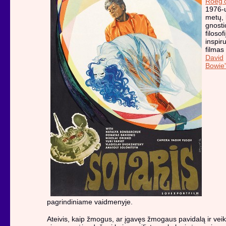
Roeg'
1976-
metų, 
gnosti
filosofi
inspir
filmas
David
Bowie'
pagrindiniame vaidmenyje.
Ateivis, kaip žmogus, ar įgavęs žmogaus pavidalą ir veik