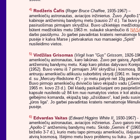
4)
Rodžeris Čafis
(
Roger Bruce Chaffee
, 1935-1967) –
amerikiečių astronautas, aviacijos inžinierius. Žuvo „Apollo-1“
kabinoje antžeminių bandymų metu (sausio 27 d.). Tai buvo j
pasiruošimas pirmajam skrydžiui. Buvo užkietėjęs medžiotoja
būtent medžioklės metu 1963 m. sulaukė skambučio iš
NAS
darbo pasiūlymu. Jo garbei pavadintas krateris nematomoje 
pusėje ir kalva Marse į pietvakarius nuo marsaeigio „Spirit“
nusileidimo vietos.
5)
Virdžilas Grisomas
(
Virgil Ivan "Gus" Grissom
, 1926-19
amerikiečių astronautas, karo lakūnas. Žuvo per gaisrą „Apoll
antžeminių bandymų metu. Kaip karo pilotas dalyvavo Korėjo
(1952). Buvo vienu iš 7 pirmajam JAV skrydžiui į kosmosą. 
antruoju amerikiečiu atlikusiu suborbitinį skrydį (1961 m. liep
d. su „Mercury-Redstone 4“) – jo metu patyrė net 10g perkrov
Buvo pirmojo amerikiečių dviviečio laivo ekipažo vadu („Gemi
1965 m. kovo 23 d.). Dėl klaidų paskaičiuojant oro pasiprieši
kapsulė nusileido už 84 km nuo numatytos vietos ir kol atsk
gelbėjimo komanda, ekipažą taip „užsiūbavo“, kad jiedu susi
„jūros liga“. Jo garbei pavadintas krateris nematomoje Mėnuli
pusėje.
6)
Edvardas Vaitas
(
Edward Higgins White II
, 1930-1967) -
amerikiečių astronautas, aviacijos inžinierius. Žuvo gaisro m
„Apollo-1“ antžeminių bandymų metu. Skrido „Gemini 4“ (196
birželio 3-7 d.), kurio metu tapo pirmuoju amerikiečiu, išėjusiu
atvirą kosmosą. Išėjimo metu buvo problemų su liuku. Jo gar