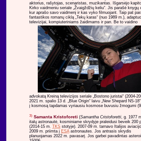
aktorius, rašytojas, scenaristas, muzikantas. Išgarsėjo kapit
Kirko vaidmeniu seriale „Žvaigždžių keliu“. Jis parašė knygų c
kur aprašo savo vaidmenį ir kas vyko filmuojant. Taip pat pa
fantastikos romanų ciklą „Tekų karas“ (nuo 1989 m.), adaptu
televizijai, kompiuteriniams žaidimams ir pan.
Be to vaidino
advokatą Kreiną televizijos seriale „Bostono juristai“ (2004-20
2021 m. spalio 13 d. „Blue Origin“ laivu „New Shepard NS-18“
į kosmosą tapdamas vyriausiu kosmose buvusiu žmogumi (9
3)
Samanta Kristoforeti
(
Samantha Cristoforetti
, g. 1977 m
italų astronautė, kosminiame skrydyje praleidusi beveik 200 
(2014-15 m.
TKS
stotyje). 2007-09 m. tarnavo Italijos aviacijo
2009 m. priimta į
ESA
astronautes. Jos antrasis skrydis
planuojamas 2022 m. pavasarį. Jos garbei pavadintas astero
15006.