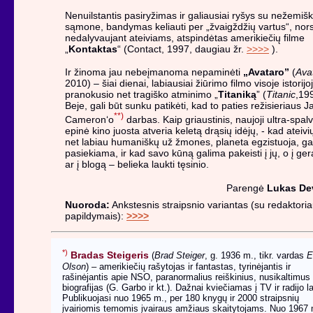
Nenuilstantis pasiryžimas ir galiausiai ryšys su nežemiš
sąmone, bandymas keliauti per „žvaigždžių vartus“, nors
nedalyvaujant ateiviams, atspindėtas amerikiečių filme
„
Kontaktas
“ (Contact, 1997, daugiau žr.
>>>>
).
Ir žinoma jau nebeįmanoma nepaminėti
„Avataro”
(
Ava
2010) – šiai dienai, labiausiai žiūrimo filmo visoje istorijo
pranokusio net tragiško atminimo „
Titaniką
” (
Titanic
,19
Beje, gali būt sunku patikėti, kad to paties režisieriaus 
**)
Cameron‘o
darbas. Kaip griaustinis, naujoji ultra-spal
epinė kino juosta atveria keletą drąsių idėjų, - kad ateivi
net labiau humaniškų už žmones, planeta egzistuoja, gal
pasiekiama, ir kad savo kūną galima pakeisti į jų, o į gerą
ar į blogą – belieka laukti tęsinio.
Parengė
Lukas De
Nuoroda:
Ankstesnis straipsnio variantas (su redaktori
papildymais):
>>>>
*)
Bradas Steigeris
(
Brad Steiger
, g. 1936 m., tikr. vardas
E
Olson
) – amerikiečių rašytojas ir fantastas, tyrinėjantis ir
rašinėjantis apie NSO, paranormalius reiškinius, nusikaltimus 
biografijas (G. Garbo ir kt.). Dažnai kviečiamas į TV ir radijo l
Publikuojasi nuo 1965 m., per 180 knygų ir 2000 straipsnių
įvairiomis temomis įvairaus amžiaus skaitytojams. Nuo 1967 