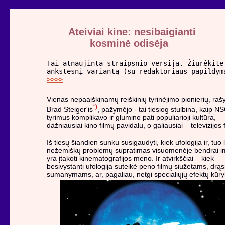
Ateiviai kine: nesibaigianti
kosminė odisėja
Tai atnaujinta straipsnio versija. Žiūrėkite
ankstesnį variantą (su redaktoriaus papildym
>>>>
Vienas nepaaiškinamų reiškinių tyrinėjimo pionierių, raš
*)
Brad Steiger'is
, pažymėjo - tai tiesiog stulbina, kaip N
tyrimus komplikavo ir glumino pati populiarioji kultūra,
dažniausiai kino filmų pavidalu, o galiausiai – televizijos
Iš tiesų šiandien sunku susigaudyti, kiek ufologija ir, tuo 
nežemiškų problemų supratimas visuomenėje bendrai i
yra įtakoti kinematografijos meno. Ir atvirkščiai – kiek
besivystanti ufologija suteikė peno filmų siužetams, drą
sumanymams, ar, pagaliau, netgi specialiųjų efektų kūry