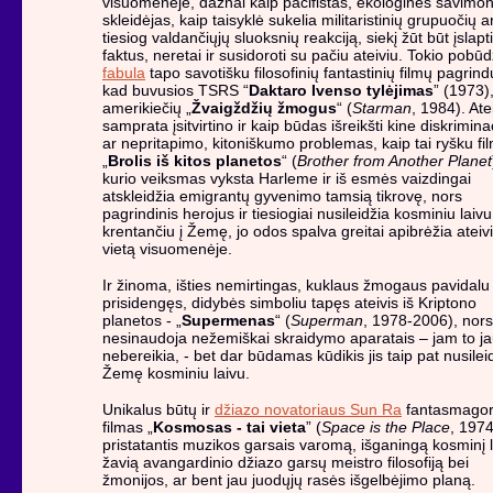
visuomenėje, dažnai kaip pacifistas, ekologinės savimo
skleidėjas, kaip taisyklė sukelia militaristinių grupuočių a
tiesiog valdančiųjų sluoksnių reakciją, siekį žūt būt įslapti
faktus, neretai ir susidoroti su pačiu ateiviu. Tokio pobūd
fabula
tapo savotišku filosofinių fantastinių filmų pagrind
kad buvusios TSRS “
Daktaro Ivenso tylėjimas
” (1973),
amerikiečių „
Žvaigždžių žmogus
“ (
Starman
, 1984). Ate
samprata įsitvirtino ir kaip būdas išreikšti kine diskrimina
ar nepritapimo, kitoniškumo problemas, kaip tai ryšku fi
„
Brolis iš kitos planetos
“ (
Brother from Another Planet
kurio veiksmas vyksta Harleme ir iš esmės vaizdingai
atskleidžia emigrantų gyvenimo tamsią tikrovę, nors
pagrindinis herojus ir tiesiogiai nusileidžia kosminiu laivu
krentančiu į Žemę, jo odos spalva greitai apibrėžia ateiv
vietą visuomenėje.
Ir žinoma, išties nemirtingas, kuklaus žmogaus pavidalu
prisidengęs, didybės simboliu tapęs ateivis iš Kriptono
planetos - „
Supermenas
“ (
Superman
, 1978-2006), nors
nesinaudoja nežemiškai skraidymo aparatais – jam to j
nebereikia, - bet dar būdamas kūdikis jis taip pat nusileid
Žemę kosminiu laivu.
Unikalus būtų ir
džiazo novatoriaus Sun Ra
fantasmagor
filmas „
Kosmosas - tai vieta
” (
Space is the Place
, 1974
pristatantis muzikos garsais varomą, išganingą kosminį l
žavią avangardinio džiazo garsų meistro filosofiją bei
žmonijos, ar bent jau juodųjų rasės išgelbėjimo planą.