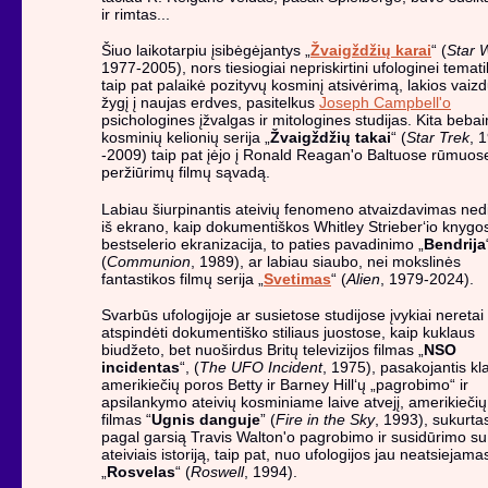
ir rimtas...
Šiuo laikotarpiu įsibėgėjantys „
Žvaigždžių karai
“ (
Star 
1977-2005), nors tiesiogiai nepriskirtini ufologinei temati
taip pat palaikė pozityvų kosminį atsivėrimą, lakios vaiz
žygį į naujas erdves, pasitelkus
Joseph Campbell'o
psichologines įžvalgas ir mitologines studijas. Kita beba
kosminių kelionių serija „
Žvaigždžių takai
“ (
Star Trek
, 
-2009) taip pat įėjo į Ronald Reagan'o Baltuose rūmuos
peržiūrimų filmų sąvadą.
Labiau šiurpinantis ateivių fenomeno atvaizdavimas ned
iš ekrano, kaip dokumentiškos Whitley Strieber‘io knygo
bestselerio ekranizacija, to paties pavadinimo „
Bendrija
(
Communion
, 1989), ar labiau siaubo, nei mokslinės
fantastikos filmų serija „
Svetimas
“ (
Alien
, 1979-2024).
Svarbūs ufologijoje ar susietose studijose įvykiai neretai
atspindėti dokumentiško stiliaus juostose, kaip kuklaus
biudžeto, bet nuoširdus Britų televizijos filmas „
NSO
incidentas
“, (
The UFO Incident
, 1975), pasakojantis kla
amerikiečių poros Betty ir Barney Hill‘ų „pagrobimo“ ir
apsilankymo ateivių kosminiame laive atvejį, amerikiečių
filmas “
Ugnis danguje
” (
Fire in the Sky
, 1993), sukurta
pagal garsią Travis Walton'o pagrobimo ir susidūrimo su
ateiviais istoriją, taip pat, nuo ufologijos jau neatsiejama
„
Rosvelas
“ (
Roswell
, 1994).