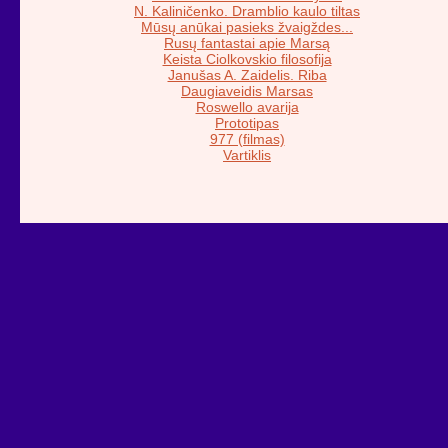
N. Kaliničenko. Dramblio kaulo tiltas
Mūsų anūkai pasieks žvaigždes...
Rusų fantastai apie Marsą
Keista Ciolkovskio filosofija
Janušas A. Zaidelis. Riba
Daugiaveidis Marsas
Roswello avarija
Prototipas
977 (filmas)
Vartiklis