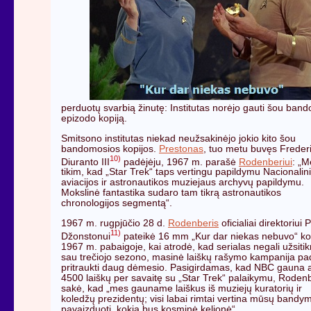
perduotų svarbią žinutę: Institutas norėjo gauti šou ban
epizodo kopiją.
Smitsono institutas niekad neužsakinėjo jokio kito šou
bandomosios kopijos.
Prestonas
, tuo metu buvęs Freder
10)
Diuranto III
padėjėju, 1967 m. parašė
Rodenberiui
: „M
tikim, kad „Star Trek“ taps vertingu papildymu Nacionalin
aviacijos ir astronautikos muziejaus archyvų papildymu.
Mokslinė fantastika sudaro tam tikrą astronautikos
chronologijos segmentą“.
1967 m. rugpjūčio 28 d.
Rodenberis
oficialiai direktoriui P
11)
Džonstonui
pateikė 16 mm „Kur dar niekas nebuvo“ kop
1967 m. pabaigoje, kai atrodė, kad serialas negali užsitikr
sau trečiojo sezono, masinė laiškų rašymo kampanija pa
pritraukti daug dėmesio. Pasigirdamas, kad NBC gauna 
4500 laiškų per savaitę su „Star Trek“ palaikymu, Roden
sakė, kad „mes gauname laiškus iš muziejų kuratorių ir
koledžų prezidentų; visi labai rimtai vertina mūsų bandy
pavaizduoti, kokia bus kosminė kelionė“.