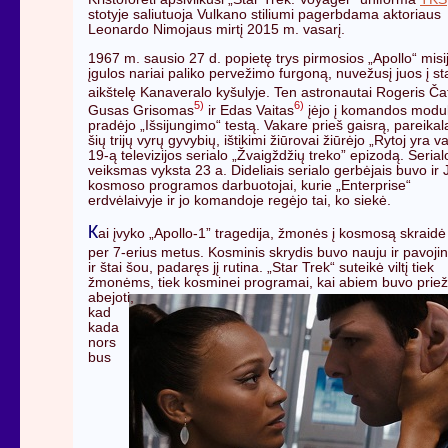
stotyje saliutuoja Vulkano stiliumi pagerbdama aktoriaus
Leonardo Nimojaus mirtį 2015 m. vasarį.
1967 m. sausio 27 d. popietę trys pirmosios „Apollo“ misi
įgulos nariai paliko pervežimo furgoną, nuvežusį juos į st
aikštelę Kanaveralo kyšulyje. Ten astronautai Rogeris Ča
5)
6)
Gusas Grisomas
ir Edas Vaitas
įėjo į komandos modulį
pradėjo „Išsijungimo“ testą. Vakare prieš gaisrą, pareikal
šių trijų vyrų gyvybių, ištikimi žiūrovai žiūrėjo „Rytoj yra v
19-ą televizijos serialo „Žvaigždžių treko” epizodą. Serial
veiksmas vyksta 23 a. Dideliais serialo gerbėjais buvo ir
kosmoso programos darbuotojai, kurie „Enterprise“
erdvėlaivyje ir jo komandoje regėjo tai, ko siekė.
K
ai įvyko „Apollo-1” tragedija, žmonės į kosmosą skraidė
per 7-erius metus. Kosminis skrydis buvo nauju ir pavojin
ir štai šou, padaręs jį rutina. „Star Trek“ suteikė viltį tiek
žmonėms, tiek kosminei
programai, kai abiem buvo prie
abejoti,
kad
kada
nors
bus