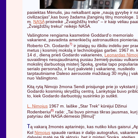
pasiektas Mėnulis, jau nekalbant apie „naują gyvybę ir n
civilizacijas“,kas buvo žadama įžanginių titrų monologe. 
m.
NASA
prisireikė „Žvaigždžių treko“ – ir kaip vėliau paa
„Žvaigždžių trekui“ reikėjo NASA.
Vašingtone rengiama kasmetinė Goddard'o memorialo
vakarienė, pavadinta amerikiečių astronautikos pionieria
7)
Roberto Ch. Godardo
ir įstaigų su iškiliu indėliu per pra
metus į kosminį mokslą ir technologijas garbei. 1967 m. 
14 d., dieną prieš Godardo vakarienės,
Leonardas Nimoj
suvaidinęs nesujaudinamą pusiau žemietį-pusiau vulkanie
mokslinį darbuotoją misterį Spoką, greitai tapo populiaria
serialo personažu, ir kurį pakvietė į vakarienę, nusileido
tarptautiniame Daleso aerouoste maždaug 30 mylių į va
nuo Vašingtono.
Kitą rytą Nimojo žmona Sendi prisijungė prie jo vykstant į
Godardo kosminių skrydžių centrą. Lankytojai buvo priblo
to, kiek Godardo darbuotojų susirinko jo sutikti.
L. Nimojus
1967 m. laiške „Star Trek“ kūrėjui Džinui
8)
Rodenberiui
rašė: „Tai buvo pirmas tikras jausmas, kurį
patyriau dėl NASA dėmesio [filmui]“
T
ą vakarą žmonės aptarinėjo, kas nutiko kilus gaisrui „Ap
Kol
Nimojus
spaudė rankas ir dalijo autografus, vakarien
dalyviai matė ne tik aktorių, bet ir misterį Spoką, ateities