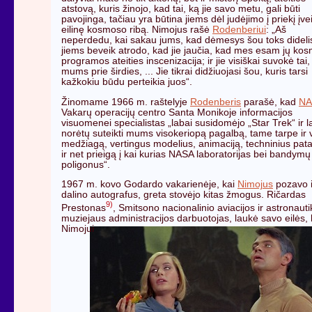
atstovą, kuris žinojo, kad tai, ką jie savo metu, gali būti
pavojinga, tačiau yra būtina jiems dėl judėjimo į priekį įve
eilinę kosmoso ribą. Nimojus rašė
Rodenberiui
: „Aš
neperdedu, kai sakau jums, kad dėmesys šou toks dideli
jiems beveik atrodo, kad jie jaučia, kad mes esam jų ko
programos ateities inscenizacija; ir jie visiškai suvokė tai,
mums prie širdies, ... Jie tikrai didžiuojasi šou, kuris tarsi
kažkokiu būdu perteikia juos“.
Žinomame 1966 m. raštelyje
Rodenberis
parašė, kad
NA
Vakarų operacijų centro Santa Monikoje informacijos
visuomenei specialistas „labai susidomėjo „Star Trek“ ir l
norėtų suteikti mums visokeriopą pagalbą, tame tarpe ir 
medžiagą, vertingus modelius, animaciją, techninius pat
ir net prieigą į kai kurias NASA laboratorijas bei bandymų
poligonus“.
1967 m. kovo Godardo vakarienėje, kai
Nimojus
pozavo i
dalino autografus, greta stovėjo kitas žmogus. Ričardas
9)
Prestonas
, Smitsono nacionalinio aviacijos ir astronaut
muziejaus administracijos darbuotojas, laukė savo eilės,
Nimojui