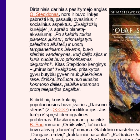
Dirbtiniais dariniais pasižymėjo anglas
O. Stepldonas
, nors ir buvo linkęs
pabrėžti kitų pasaulių dvasinius ir
socialinius aspektus. „Žvaigždžių
kūrėjuje“ jis aprašo planetą-
akvariumą: „
Po skaidriu tokios
planetos ‚lukštu‘, prismaigstytu
paleidimo aikštelių ir uostų
tarpplanetiniams laivams, buvo
sferinis vandenynas, kurį dalijo sijos ir
kuris nuolat buvo prisotinamas
deguonimi
“. Kitas Stepldono įrenginys
– „mirusios“ žvaigždės, pritaikytos
gyvų būtybių gyvenimui: „
Kiekviena
rasė, fiziškai izoliuota nuo likusios
kosmoso dalies, palaikė kosmoso
protą telepatijos pagalba
“.
Iš dirbtinių konstrukcijų
populiariausios buvo įvairios „Daisono
sferos“ (žr.
>>>>>
) modifikacijos. Jos
turėjo išspręsti demografines
problemas. Klasikinį variantą pateikė
B. Šou
romane „Orbitsvilis“, tačiau tai
buvo ateivių-„daniečių“ dovana. Galaktinio mastelio v
„Dangaus erdvių“ „fraktaliniai pasauliai“: „
Kažkokia stru
pati juoda, kaip kosmosas... Atrodė daugmaž sfera, tač