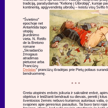
tradiciją, parašydamas “Kelionę į Uibrobiją”, kurioje pa
kontinentą, apgyvendintą uibrobų – keistu visų Svifto h
“Švietimo”
epochoje net
Antarktida tapo
utopijų
įkurdinimo
vieta. N. Retifo
de la Bretono
romane
„Skraidančio
žmogaus
atradimas
pietuose arba
Prancūzų
Dedalas
“ prancūzų išradėjas prie Pietų poliaus surand
bendruomenę.
* * *
Greta utopinės erdvės įsikuria ir sakralinė erdvė, apim
objektus ir leidžianti bendrauti su dievais, pereiti į kitu
šventosios žemės nebuvo kuriamos autoriaus valia, o 
svajones apie geresnius pasaulius. Tai buvo tarsi rojai