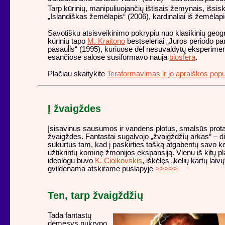
Tarp kūrinių, manipuliuojančių ištisais žemynais, išsi
„Islandiškas žemėlapis“ (2006), kardinaliai iš žemėlap
Savotišku atsisveikinimo pokrypiu nuo klasikinių geogr
kūrinių tapo
M. Kraitono
bestseleriai „Juros periodo pa
pasaulis“ (1995), kuriuose dėl nesuvaldytų eksperim
esančiose salose susiformavo nauja
biosfera
.
Plačiau skaitykite
Teraformavimas ir jo apraiškos populi
Į žvaigždes
Įsisavinus sausumos ir vandens plotus, smalsūs protai
žvaigždes. Fantastai sugalvojo „žvaigždžių arkas“ – di
sukurtus tam, kad į paskirties tašką atgabentų savo kel
užtikrintų kominę žmonijos ekspansiją. Vienu iš kitų pl
ideologu buvo
K. Ciolkovskis
, iškėlęs „kelių kartų laiv
gvildenama atskirame puslapyje
>>>>>
Ten, tarp žvaigždžių
Tada fantastų
dėmesys nukrypo