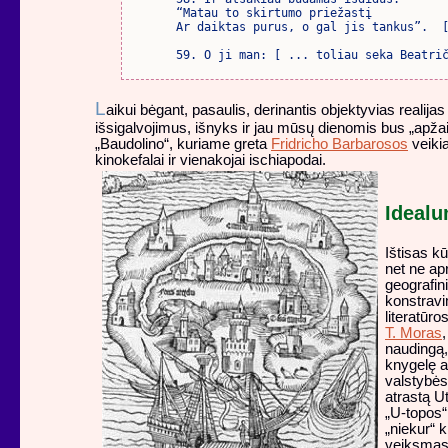
“Matau to skirtumo priežastį

Ar daiktas purus, o gal jis tankus”.  [
59. O ji man: [ ... toliau seka Beatri
L
aikui bėgant, pasaulis, derinantis objektyvias realijas 
išsigalvojimus, išnyks ir jau mūsų dienomis bus „apža
„Baudolino“, kuriame greta
Fridricho Barbarosos
veikia
kinokefalai ir vienakojai ischiapodai.
Ideal
Ištisas kū
net ne ap
geografin
konstravi
literatūro
T. Moras
naudingą, 
knygelę a
valstybės
atrastą Ut
„U-topos“ 
„niekur“ 
veiksmas