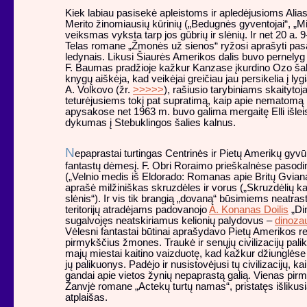
Kiek labiau pasisekė apleistoms ir apledėjusioms Alias
Merito žinomiausių kūrinių („Bedugnės gyventojai“, „Mi
veiksmas vyksta tarp jos gūbrių ir slėnių. Ir net 20 a.
Telas romane „Žmonės už sienos“ ryžosi aprašyti pasa
ledynais. Likusi Šiaurės Amerikos dalis buvo pernelyg
F. Baumas pradžioje kažkur Kanzase įkurdino Ozo šalį,
knygų aiškėja, kad veikėjai greičiau jau persikelia į lygia
A. Volkovo (žr.
>>>>>
), rašiusio tarybiniams skaityt
teturėjusiems tokį pat supratimą, kaip apie nematomą
apysakose net 1963 m. buvo galima mergaitę Elli išlei
dykumas į Stebuklingos šalies kalnus.
N
epaprastai turtingas Centrinės ir Pietų Amerikų gyvū
fantastų dėmesį. F. Obri Roraimo prieškalnėse paso
(„Velnio medis iš Eldorado: Romanas apie Britų Gvian
aprašė milžiniškas skruzdėles ir vorus („Skruzdėlių ka
slėnis“). Ir vis tik brangią „dovaną“ būsimiems neatra
teritorijų atradėjams padovanojo
A. Konanas Doilis
„Di
sugalvojęs neatskiriamus kelionių palydovus –
dinoza
Vėlesni fantastai būtinai aprašydavo Pietų Amerikos rep
pirmykščius žmones. Traukė ir senųjų civilizacijų paliki
majų miestai kaitino vaizduotę, kad kažkur džiunglėse
jų palikuonys. Padėjo ir nusistovėjusi tų civilizacijų, k
gandai apie vietos žynių nepaprastą galią. Vienas pirmų
Žanvjė romane „Actekų turtų namas“, pristatęs išlikusia
atplaišas.