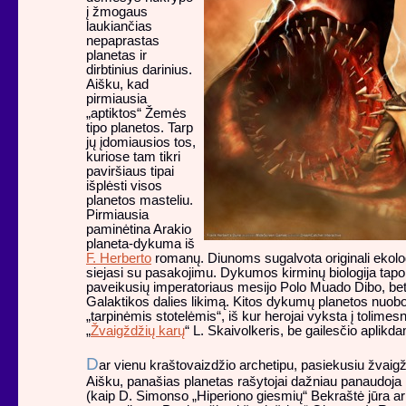
į žmogaus
laukiančias
nepaprastas
planetas ir
dirbtinius darinius.
Aišku, kad
pirmiausia
„aptiktos“ Žemės
tipo planetos. Tarp
jų įdomiausios tos,
kuriose tam tikri
paviršiaus tipai
išplėsti visos
planetos masteliu.
Pirmiausia
paminėtina Arakio
planeta-dykuma iš
F. Herberto
romanų. Diunoms sugalvota originali ekologi
siejasi su pasakojimu. Dykumos kirminų biologija tapo 
paveikusių imperatoriaus mesijo Polo Muado Dibo, bet
Galaktikos dalies likimą. Kitos dykumų planetos nuobod
„tarpinėmis stotelėmis“, iš kur herojai vyksta į tolimes
„
Žvaigždžių karų
“ L. Skaivolkeris, be gailesčio aplikd
D
ar vienu kraštovaizdžio archetipu, pasiekusiu žvai
Aišku, panašias planetas rašytojai dažniau panaudoja 
(kaip D. Simonso „Hiperiono giesmių“ Bekraštė jūra a