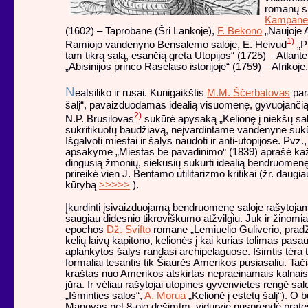
romanų sk
Kampane
(1602) – Taprobane (Šri Lankoje),
F. Bekono
„Naujoje A
1)
Ramiojo vandenyno Bensalemo saloje, E. Heivud
„P
tam tikrą salą, esančią greta Utopijos“ (1725) – Atlant
„Abisinijos princo Raselaso istorijoje“ (1759) – Afrikoje.
N
eatsiliko ir rusai. Kunigaikštis
M.M. Ščerbatovas
par
šalį“, pavaizduodamas idealią visuomenę, gyvuojančią 
2)
N.P. Brusilovas
sukūrė apysaką „Kelionę į niekšų sal
sukritikuotų baudžiavą, neįvardintame vandenyne sukūr
Išgalvoti miestai ir šalys naudoti ir anti-utopijose. Pvz.
apsakyme „Miestas be pavadinimo“ (1839) aprašė ka
dingusią žmonių, siekusių sukurti idealią bendruomenę, 
prireikė vien J. Bentamo utilitarizmo kritikai (žr. daugi
kūrybą
>>>>>
).
Įkurdinti įsivaizduojamą bendruomenę saloje rašytoja
saugiau didesnio tikroviškumo atžvilgiu. Juk ir žinomi
epochos
Dž. Svifto
romane „Lemiuelio Guliverio, pradži
kelių laivų kapitono, kelionės į kai kurias tolimas pasau
aplankytos šalys randasi archipelaguose. Išimtis tėra 
formaliai tesantis tik Šiaurės Amerikos pusiasaliu. Tačia
kraštas nuo Amerikos atskirtas nepraeinamais kalnais 
jūra. Ir vėliau rašytojai utopines gyvenvietes rengė s
„Išminties salos“,
A. Morua
„Kelionė į estetų šalį“). O 
Manovas net 8-ojo dešimtm. viduryje nusprendė pratęs