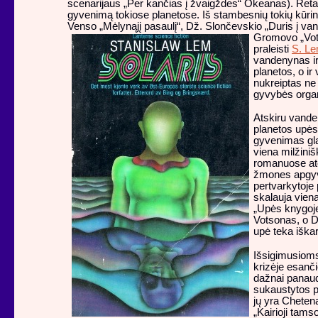
scenarijaus „Per kančias į žvaigždes“ Okeanas). Reta
gyvenimą tokiose planetose. Iš stambesnių tokių kūrin
Venso „Mėlynąjį pasaulį“, Dž. Slončevskio „Duris į va
Gromovo „Voter
praleisti
S. L
vandenynas i
planetos, o ir
nukreiptas ne 
gyvybės orga
Atskiru vande
planetos upės
gyvenimas gla
viena milžiniš
romanuose ate
žmones apgyve
pertvarkytoje 
skalauja vien
„Upės knygoje
Votsonas, o D
upė teka iškar
Išsigimusioms 
krizėje esanč
dažnai panau
sukaustytos p
jų yra Cheten
„Kairioji tams