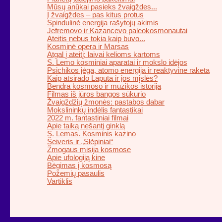
Mūsų anūkai pasieks žvaigždes...
Į žvaigždes – pas kitus protus
Spindulinė energija rašytojų akimis
Jefremovo ir Kazancevo paleokosmonautai
Ateitis nebus tokia kaip buvo...
Kosminė opera ir Marsas
Atgal į ateitį: laivai kelioms kartoms
S. Lemo kosminiai aparatai ir mokslo idėjos
Psichikos jėga, atomo energija ir reaktyvine raketa
Kaip atsirado Laputa ir jos mįslės?
Bendra kosmoso ir muzikos istorija
Filmas iš jūros bangos sūkurio
Žvaigždžių žmonės: pastabos dabar
Mokslininkų indėlis fantastikai
2022 m. fantastiniai filmai
Apie taiką nešantį ginklą
S. Lemas. Kosminis kazino
Šeiveris ir „Slėpiniai“
Žmogaus misija kosmose
Apie ufologiją kine
Bėgimas į kosmosą
Požemių pasaulis
Vartiklis