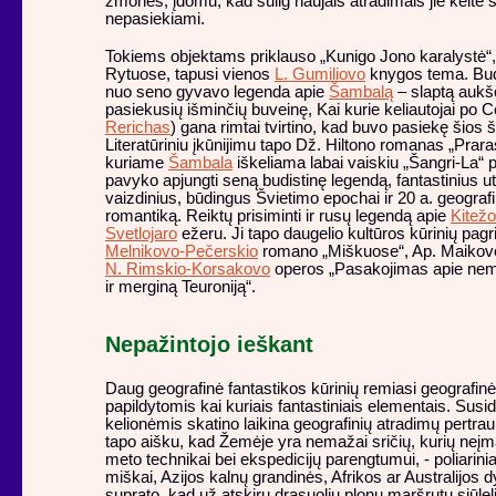
žmones, įdomu, kad sulig naujais atradimais jie keitė s
nepasiekiami.
Tokiems objektams priklauso „Kunigo Jono karalystė“,
Rytuose, tapusi vienos
L. Gumiliovo
knygos tema. Bud
nuo seno gyvavo legenda apie
Šambalą
– slaptą aukš
pasiekusių išminčių buveinę, Kai kurie keliautojai po C
Rerichas
) gana rimtai tvirtino, kad buvo pasiekę šios š
Literatūriniu įkūnijimu tapo Dž. Hiltono romanas „Prara
kuriame
Šambala
iškeliama labai vaiskiu „Šangri-La“ 
pavyko apjungti seną budistinę legendą, fantastinius ut
vaizdinius, būdingus Švietimo epochai ir 20 a. geograf
romantiką. Reiktų prisiminti ir rusų legendą apie
Kitež
Svetlojaro
ežeru. Ji tapo daugelio kultūros kūrinių pagr
Melnikovo-Pečerskio
romano „Miškuose“, Ap. Maikovo 
N. Rimskio-Korsakovo
operos „Pasakojimas apie nem
ir merginą Teuroniją“.
Nepažintojo ieškant
Daug geografinė fantastikos kūrinių remiasi geografinė
papildytomis kai kuriais fantastiniais elementais. Sus
kelionėmis skatino laikina geografinių atradimų pertrau
tapo aišku, kad Žemėje yra nemažai sričių, kurių neįm
meto technikai bei ekspedicijų parengtumui, - poliariniai
miškai, Azijos kalnų grandinės, Afrikos ar Australijos
suprato, kad už atskirų drąsuolių plonų maršrutų siūleli