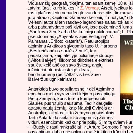
Viduramžių geografų tikėjimu ten esant žemę, 18 a. įs
„atvira jūra“, kurio laikėsi ir
Ž. Vernas
. Atseit, įveikus 
rasti plačias ledu nepadengto vandens sritis, tinkamas 
jūrą atrado „Kapitono Gateraso kelionių ir nuotykių“ (18
Vėlesni autoriai ten rasdavo legendines salas, tokias
arba pabandydavo pašildyti orą jose požemine šiluma 
„Sanikovo žemė arba Paskutinieji onkilonachai“;
L. Pl
pseudonimas) „Apysakos apie Vetluginą“; V.
Palmanas „Eršoto krateris“). Retu utopijos
atgimimu Arktikos sąlygomis tapo U. Harbeno
„Besikeičiančios saulės žemė“, kur
pasakojama, kaip ateityje poliarinėje įduboje
(„Alfos šalyje“), šildomos dirbtinės elektrinės
saulės, keičiančios savo šviesą, anglų
inžinieriai-utopistai įsteigė idealią
bendruomenę (bet „Alfa“ vis tiek žuvo
išsiveržus ugnikalniams).
Antarktida buvo populiaresnė ir dėl Atgimimo
epochos metu vyravusio tikėjimo paslaptingu
Pietų žemynu, kuris turėtų kompensuoti
Šiaurės pusrutulio sausumą. Tad ir daugelis
atrastų naujų žemių, kaip Naujoji Gvinėja ar
Australija, laikytos tik to žemyno pusiasaliais.
Tartu Antarktida sieta ir su angomis į Žemės
vidurį, esančiomis kažkur prie polių. Šį mitą dviem kūr
– „Butelyje rasti rankraščiai“ ir „Artūro Gordono Pimo n
paslaptingą įdubą prie poliaus matė ir kito jo kūrinio he