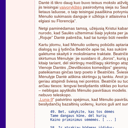
Dantė iš tikro daug kuo buvo teisus mokslo atžvilg
jis teisingai
vaivorykštės
pasirodymą sieja su Saul
lietaus lašuose, o taip teisingai paaiškina potvynius
Mėnulio sukimasis danguje ir užkloja ir atlaisvina
elgiasi su Florencija“.
Netgi paminėdamas tamsą, užėjusią Kristui kaban
nurodo, kad Saulės užtemimai šiaip įvyksta per jau
„Rojuje“ Dantė pabrėžia, kad tai turėjo būti neeilin
Kartu įdomu, kad Mėnulio uolienų pobūdis aptari
dialogą su jį lydinčia Beatriče apie tai, kas sukū
galėtume skaityti ir moksliniame traktate. Beatrič
skirtumus Mėnulyje: jie susidaro iš „doros“, kurią
kitaip tariant, dėl skirtingų medžiagų skirtingo ats
Vienoje Dantės „Dieviškosios komedijos“ giesmių (
pateikiamas ginčas tarp poeto ir Beatričės. Šviesių
Mėnulyje Dantė aiškina skirtingu jų tankiu. Anot j
geriau atspindi šviesą nei porėtos. Beatričė su tuo
arčiau tiesos: lengvai besilydantis stiklas po kuri
– neblogas apytikslis Mėnulio paviršiaus modelis. I
nebuvo teleskopo.
„
Luna-9
“ patvirtino spėjimus, kad Mėnulio pavirši
besilydančių bazaltinių uolienų, kurios guli ant su
49. Bet, sakykite, kas tos dėmės 

Tame dangaus kūne, dėl kurių

Kaino priminimus sėmėmės. [ ... ]

58. Ir atsakiau būdamas išdidus:
