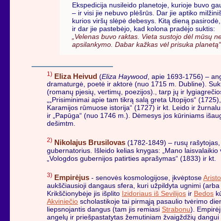
Ekspedicija nusileido planetoje, kurioje buvo ga
– ir visi jie nebuvo plėšrūs. Dar jie aptiko milži
kurios viršų slėpė debesys. Kitą dieną pasirodė
ir dar jie pastebėjo, kad kolona pradėjo suktis:
„Velenas buvo raktas. Vieta sustojo dėl mūsų n
apsilankymo. Dabar kažkas vėl prisuka planetą“
1)
Eliza Heivud
(
Eliza Haywood
, apie 1693-1756) – ang
dramaturgė, poetė ir aktorė (nuo 1715 m. Dubline). Suk
(romanų pjesių, vertimų, poezijos)., tarp jų ir lygiagrečio
„„Prisiminimai apie tam tikrą salą greta Utopijos“ (1725),
Karamijos rūmuose istorija“ (1727) ir kt. Leido ir žurnal
ir „Papūga“ (nuo 1746 m.). Dėmesys jos kūriniams išaug
dešimtm.
2)
Nikolajus Brusilovas
(1782-1849) – rusų rašytojas, 
gubernatorius. Išleido kelias knygas: „Mano laisvalaikio 
„Vologdos gubernijos patirties aprašymas“ (1833) ir kt.
3)
Empirėjus
- senovės kosmologijose, įkvėptose
Aristo
aukščiausioji dangaus sfera, kuri užpildyta ugnimi (arb
Krikščionybėje jis išplito
Izidoriaus iš Sevilijos
ir
Bedos
kū
Akviniečio
scholastikoje tai pirmąją pasaulio tvėrimo die
liepsnojantis dangus (tam jis remiasi
Strabonu
). Empirė
angelų ir priešpastatytas žemutiniam žvaigždžių dangui 