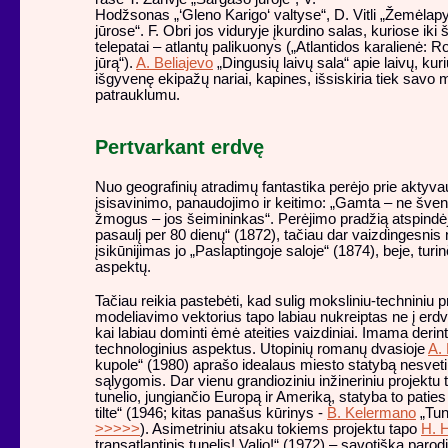
Hodžsonas „‘Gleno Karigo‘ valtyse“, D. Vitli „Žemėla
jūrose“. F. Obri jos viduryje įkurdino salas, kuriose iki
telepatai – atlantų palikuonys („Atlantidos karalienė:
jūrą“).
A. Beliajevo
„Dingusių laivų sala“ apie laivų, ku
išgyvenę ekipažų nariai, kapines, išsiskiria tiek savo m
patrauklumu.
Pertvarkant erdvę
Nuo geografinių atradimų fantastika perėjo prie aktyva
įsisavinimo, panaudojimo ir keitimo: „Gamta – ne šven
žmogus – jos šeimininkas“. Perėjimo pradžią atspind
pasaulį per 80 dienų“ (1872), tačiau dar vaizdingesni
įsikūnijimas jo „Paslaptingoje saloje“ (1874), beje, turinč
aspektų.
Tačiau reikia pastebėti, kad sulig moksliniu-techniniu p
modeliavimo vektorius tapo labiau nukreiptas ne į erdv
kai labiau dominti ėmė ateities vaizdiniai. Imama derinti
technologinius aspektus. Utopinių romanų dvasioje
A.
kupole“ (1980) aprašo idealaus miesto statybą nesvet
sąlygomis. Dar vienu grandioziniu inžineriniu projektu
tunelio, jungiančio Europą ir Ameriką, statyba to paties
tilte“ (1946; kitas panašus kūrinys -
B. Kelermano
„Tune
>>>>>
). Asimetriniu atsaku tokiems projektu tapo
H. 
transatlantinis tunelis! Valio!“ (1972) – savotiška parod