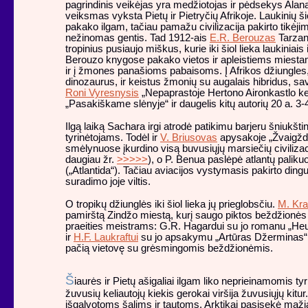
pagrindinis veikėjas yra medžiotojas ir pėdsekys Ala
veiksmas vyksta Pietų ir Pietryčių Afrikoje. Laukinių š
pakako ilgam, tačiau pamažu civilizacija pakirto tikėji
nežinomas gentis. Tad 1912-ais
E.R. Berouzas
Tarzan
tropinius pusiaujo miškus, kurie iki šiol lieka laukiniais
Berouzo knygose pakako vietos ir apleistiems miestams
ir į žmones panašioms pabaisoms. Į Afrikos džiungles, k
dinozaurus, ir keistus žmonių su augalais hibridus, sa
Roni Vyresnysis
„Nepaprastoje Hertono Aironkastlo keli
„Pasakiškame slėnyje“ ir daugelis kitų autorių 20 a. 3
Ilgą laiką Sachara irgi atrodė patikimu barjeru šniukšt
tyrinėtojams. Todėl ir
V. Briusovas
apysakoje „Žvaigžd
smėlynuose įkurdino visą buvusiųjų marsiečių civilizac
daugiau žr.
>>>>>
), o P. Benua paslėpė atlantų paliku
(„Atlantida“). Tačiau aviacijos vystymasis pakirto dingus
suradimo joje viltis.
O tropikų džiunglės iki šiol lieka jų prieglobsčiu.
M. Kra
pamirštą Zindžo miestą, kurį saugo piktos beždžionės –
praeities meistrams: G.R. Hagardui su jo romanu „He
ir
H.F. Laukraftui
su jo apsakymu „Artūras Džerminas“, 
pačią vietovę su grėsmingomis beždžionėmis.
Š
iaurės ir Pietų ašigaliai ilgam liko neprieinamomis tyr
žuvusių keliautojų kiekis gerokai viršija žuvusiųjų kitur
išgalvotoms šalims ir tautoms. Arktikai pasisekė maž