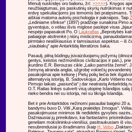
Mėnulį nuskridęs oro balionu, žr/.
>>>>>
). Knygos ap
neužbaigtumas, jos paskutinių skyrių nutrūkimas ir nut
erdvę spekuliacijoms jos temomis bei pratęsimams. T
aiškiai matoma autorių psichologija ir pakraipos. Taip
Ž
„Lediniame sfinkse“ (1897) pradžioje sunaikina Pimo a
gyventojus, o vėliau išvis miglose paslėpė visas „bjauri
nespėjo papasakoti Po. O
Laukraftas
„Beprotybės kal
pabaigoje atsitrenkė į niūrų misticizmą, panaudodamas
pirmtako neaiškiausius ir tamsiausius aspektus – iš či
„siaubiakų“ apie Antarktidą literatūros šaka.
Pasaulį, pilną būdingų įsivaizduojamų požymių (dinozau
gentys, keistos nežmoniškos civilizacijos ir pan.), prie
įkurdino E.R. Berouzas cikle „Laiko pamiršta žemė“.
žemyną atranda anglai, užgrobę vokiečių povandeninį 
pasakojimai apie kelionę į Pietų polių liečia tiek išgalvo
alternatyvią istoriją. B. Sadovskojus „Karlo Vėberio n
Pirmojo laikais „pasiunčia“ į dar neatrastą Antarktidą 
O.T. Raitas linkęs sutverti visą utopinę Islandijos salą (
nieko bendra nei su istorija, nei su tikrąja Islandija.
Bet ir prie Antarktidos nežinomi pasauliai baigėsi 20 a.
bandymu buvo D. Vitli „Karą praleidęs žmogus“. Vėliau
pasakojimuose minimos tik nedidelės gyvybės oazės, i
Dažniausiai jų prireikdavo, kai fantastams prisireikdav
geneliam mokslininkui-vienišiui, pasitraukusiam iš vi
nesubrendusiai jo išradimams (kaip
H. Velso
„Daktaro 
Palėjaus „Tauseno sala“, atsiradusi Barenco jūroje). T