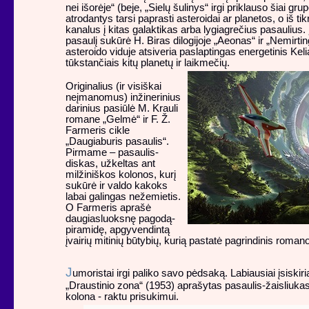
nei išorėje“ (beje, „Sielų šulinys“ irgi priklauso šiai grupei
atrodantys tarsi paprasti asteroidai ar planetos, o iš tik
kanalus į kitas galaktikas arba lygiagrečius pasaulius.
pasaulį sukūrė H. Biras dilogijoje „Aeonas“ ir „Nemirt
asteroido viduje atsiveria paslaptingas energetinis Kel
tūkstančiais kitų planetų ir laikmečių.
Originalius (ir visiškai
neįmanomus) inžinerinius
darinius pasiūlė M. Krauli
romane „Gelmė“ ir F. Ž.
Farmeris cikle
„Daugiaburis pasaulis“.
Pirmame – pasaulis-
diskas, užkeltas ant
milžiniškos kolonos, kurį
sukūrė ir valdo kakoks
labai galingas nežemietis.
O Farmeris aprašė
daugiasluoksnę pagodą-
piramidę, apgyvendintą
įvairių mitinių būtybių, kurią pastatė pagrindinis roman
J
umoristai irgi paliko savo pėdsaką. Labiausiai įsiskir
„Draustinio zona“ (1953) aprašytas pasaulis-žaisliuka
kolona - raktu prisukimui.