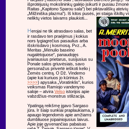
išprotėjusių mokslininkų galėjo įsikurti ir pusiau žmon
Raitas „Kapitono Sparou sala“) bei piktavališkų ateivių
„Milžiniška plazma“). Iš kitos pusės, jei staiga iškiltų 
neliktų vietos laivams plaukioti...
H
erojai ne tik atrasdavo salas, bet
ir rasdavo ten praėjimus į kokius
nors lygiagrečius pasaulius arba
išskrisdavo į kosmosą. Pvz., A.
Meritas „Mėnulio baseino
nugalėtojuose“, panaudojęs
įvairiausius prietarus, susijusius su
Ponale salos griuvėsiais, savo
personažus privertė ieškoti kelio į
Žemės centrą. O Dž. Vindemo
(apie kai kuriuos jo kūrinius žr.
>>>>
) apysaka „Voratinklis“, kurios
veiksmas Ramiojo vandenyno
saloje – atvira
Velso
istorijos apie
vabzdžius-monstrus stilizacija.
Ypatingą reikšmę įgavo Sargaso
jūra. Ir šiaip sunkiai praplaukiama, ji
apaugo legendomis apie amžiams
dumbliuose įsipainiojusius laivus.
Apie joje gyvenančias pabaisas
rašė T. Žanvjė „Sargaso jūroje“, V.