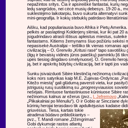
nepažintos sritys. Čia ir apsireiškė fantastai, kurių neg
ledų sangrūdos, nei cėcė musių debesys. 19-20 a., mo
suklestėjimo laikotarpiu, buvo sukurta alternatyvi sunk
mini-geografija. Ir kokių stebuklų patirdavo literatūriniai
Aišku, kad populiariausia buvo Afrika ir Pietų Amerik
pelkės ar paslaptingi Kolderjerų slėniai, kur iki pat 20 
įsigudrindavo atrasti ištisus apleistus miestus, suteikė
fantastams. Kitiems žemynams šiuo požiūriu sekėsi ma
nepasisekė Australijai – teišliko tik vienas romanas ap
civilizaciją – O. Grenvilo „Kritusi rasė“ tapo savotišku
(ilgų ir bevaisių vidinės jūros paieškų) paminklu [iš tikr
upės tiesiog dingdavo smėlynuose]. O. Grenvilo herojui
ją, bet ir apskritų būtybių civilizaciją, bet ir tapti jos va
Sunku įsivaizduoti Sibire klestinčią nežinomą civilizacij
koks nors satyrikas kaip M.E. Zujevas-Ordyncas „Pas
Kitežo miestą“ gali glūdumą paversti vieta, kur pasit
įstrigusių rusų susitikimą su „progresyviausios soviet
nešėjais. Rimtuose fantastiniuose kūriniuose Sibire ra
nežinomus kalnus ar ežerus (pvz.,
I. Jefremovo
„Kaln
„Plikakalniai po Mėnuliu“). O ir Gobio ar Sincziane dy
kūrinių herojai terasdavo tik apdulkėjusius
kadaise didi
griuvėsius. Tiesa, kartais tokie
atradimai būdavo pribloškiantys –
pvz., T. Mandi romane „Džimgrimas“
Gobi dykumoje rastos atlantų