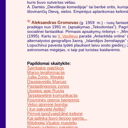
kuris buvo sutvertas vėliau.
A. Dantės „Dieviškoje komedijoje“ tai beribė sritis, kurio
šlovinančių Dievą, sielos. Empirėjus aplankomas kelion
4)
Aleksandras Gromovas
(g. 1959 m.) - rusų fantast
pradėjęs nuo 1991 m. (apsakymas „Tekodontas“). Pagri
socialinei fantastikai. Pirmasis apsakymų rinkinys – „Mi
(1995). Kartu su
V. Vasiljevu
parašė „Antarktida online“ 
alternatyvios geografijos žanrą. „Islandijos žemėlapyje“ 
Lopuchinui pavesta lydėti plaukiant laivu sosto įpėdinį į 
astronomas mėgėjas, o taip pat turistas baidarėmis.
Papildomai skaitykite:
Šambalos paieškos
Marso teraformacija
Julija Zonis. Megido
Daugiaveidis Marsas
Paslaptingosios zonos
Utopijos apie Rusiją
Tarpplanetinė komunikacija
Kosminės operos bangomis
Velso atominė bomba
Į kur pakvietė Aelita?
Pirmoji tarpžvaigždinė kelionė
Kai aplinka buvo tiesiog gamta...
Mitologija Visatos masteliu
Planetų judėjimo pakeitimai