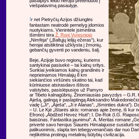
paslaptys leido herojui pretenduoti į
viešpatavimą pasaulyje.
I
r net Pietryčių Azijos džiunglės
fantastam neatrodė pernelyg įdomios
nuotykiams. Vienintele įsimintina
išimtimi tėra
Ž. Roni Vyresniojo
„Nimfėja“ („Baltųjų lelijų ežeras“), kur
herojai atsitiktinai užklysta į žmonių,
gebančių gyventi po vandeniu, šalį.
Beje, Azijoje buvo regionų, kuriems
santykinai pasisekė – tai kalnų sritys.
Sunkiai įveikiamos kalnų grandinės ir
neprieinamos Himalajų 8 km
siekiančios viršūnės skatino tai, kad
kūriniuose atsirasdavo ištisos
valstybės, pasislėpusios už Pamyro
ar Tibeto kalnagūbrių. Žinomiausias pavyzdys – G.R. 
Aješą, galingą ir paslaptingą Aleksandro Makedoniečio
vadę („Ji“, „Aješa“, „Ji ir Alanas“, „Išminties dukra“). D
– U. Le Kjė „Ištarės akis: romanas apie žemę, iš kur ne
Efrono) „Abdžed Hevez Hiuti“; I. De-Rok (I.G. Riapos
baisūnas. Fantastika jaunimui“. A. Meritas romane „G
privertė savo herojus Šiaurės Himalajuose susidurti n
palikuonimis, slapta ten tebegyvenančiais dar nuo Darij
neįtikėtina protingų metalinių būtybių civilizacija.