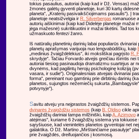
tokius pasaulius, autoriai (kaip kad ir Dž. Vensas) ma
žmonės galėtų gyventi planetoje, kuri 30 kartų didesn
planeta“, „Kraterių pasivaikščiojimams pasaulis“). Į t
planetoje neatsižvelgia ir
R. Silverbergas
romanuose api
autorių aiškinimai (kaip kad Didelėje planetoje mažai m
jėga mažesnė) sukritikuotini ir mažai tikėtini. Tad tos 
užmaskuoto
fentezi
žanro.
Iš natūralių planetinių darinių labai populiarūs dvinariai
planetų aprašymas varijuoja nuo lengvabūdiškų, kaip
„medinius žvaigždėlėkius“, iki moksliškai pagrįsto
R. 
skrydyje“. Tačiau Forvardo atvejis greičiau išimtis nei 
autoriai tiesiog pasinaudoja dramatizmu suartėjus ar 
dvynėms, kad pagilintų herojų psichologinę koliziją (p
vasara, ir sudie“). Originalesniais atvejais dvinariai pas
forma“, pereinant nuo gamtinių prie dirbtinių darinių (k
planetos, sujungtos nežemiečių sukurta „Bambagysle“
potvynyje“).
S
avitu atveju yra neįprastos žvaigždžių sistemos. P
dvinarės žvaigždžių sistemos
(kaip
B. Oldiso
cikle api
žvaigždžių dariniai tampa milžiniški, kaip
A. Azimovo
a
atėjimas“, kuriame 6 žvaigždžių sistema yra tokiuose
sąryšiuose, kad vienintelės planetos gyventojai net neį
galaktika. O Dž. Martino „Mirštančiame pasaulyje“ plane
prie žvaigždės, dreifuojančios į kosmosą.