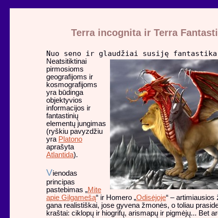
Terra incognita ir Terra Fantast
Nuo seno ir glaudžiai susiję fantastika
Neatsitiktinai
pirmosioms
geografijoms ir
kosmografijoms
yra būdinga
objektyvios
informacijos ir
fantastinių
elementų jungimas
(ryškiu pavyzdžiu
yra
Platono
aprašyta
Atlantida
).
V
ienodas
principas
pastebimas „
Mite
apie Gilgamešą
“ ir Homero „
Odisėjoje
“ – artimiausio
gana realistiškai, jose gyvena žmonės, o toliau prasid
kraštai: ciklopų ir hiogrifų, arismapų ir pigmėjų... Bet 