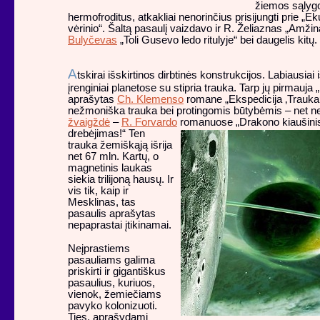
žiemos sąlyg
hermofroditus, atkakliai nenorinčius prisijungti prie „
vėrinio“. Šaltą pasaulį vaizdavo ir R. Želiaznas „Amžin
Bulyčevas
„Toli Gusevo ledo ritulyje“ bei daugelis kitų.
A
tskirai išskirtinos dirbtinės konstrukcijos. Labiausiai i
įrenginiai planetose su stipria trauka. Tarp jų pirmauja
aprašytas
Ch. Klemenso
romane „Ekspedicija ‚Trauka‘
nežmoniška trauka bei protingomis būtybėmis – net ne
žvaigždė
–
R. Forvardo
romanuose „Drakono kiaušinis“
drebėjimas!“ Ten
trauka žemiškąją išrija
net 67 mln. Kartų, o
magnetinis laukas
siekia trilijoną hausų. Ir
vis tik, kaip ir
Mesklinas, tas
pasaulis aprašytas
nepaprastai įtikinamai.
Neįprastiems
pasauliams galima
priskirti ir gigantiškus
pasaulius, kuriuos,
vienok, žemiečiams
pavyko kolonizuoti.
Ties, aprašydami