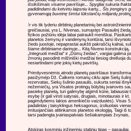
išsikišimais visame paviršiuje... Spygliai sukuria frakta
padidindami du ketvirtu laipsniu kartų... Šis įrenginys ga
gyvenamąją buveinę šimtui tūkstančių milijardų protin
I
r vis tik lyderiu dirbtinių planetarinių bei astroinžinierini
greičiausiai, yra L. Nivenas, sumąstęs Pasaulinį žiedą
fizikos požiūriu idėja labai patraukli meniškai. Pasikar
planetos žemynų ir vandenynų kontūrai, tarsi išvyniotoj
žiedo juostoje, nepaprastai aukšti pakraščių kalnai, s
šiame dirbtiniame darinyje... Kitą Niveno konstrukciją,
„Integruoti medžiai“ ir „Dūmų žiedas“, vargiai galima pa
žmonių pasodinti milžiniški medžiai tiesiog dreifuoja du
nesiartindami prie jokių kietų paviršių.
Primityvesnėmis atrodo planetų paviršiaus transformaci
pasižymėjo Dž. Čalkeris romanų ciklu apie Sielų šulinį
rezervatas, Siekų šulinio pasaulis, sukurta seniai išny
nežemiečių, yra Visatos protingų būtybių įvairovės saug
pasiekę planetą, turi galimybę atgimti kūne, labiausiai
esybę (ir gali virsti satyrais, drugiais, minotaurais ir k
pagimdytiems lakios amerikiečio vaizduotės). Visas Sie
padalintas į taisyklingus heksagonus, izoliuotais vienas
imituojančiais atitinkamos planetos ekologiją. Taigi iš t
tarsi padengta įvairiaspalviais šešiakampiais žvynais, 
Atskiras kosminių inžinerinių statinių tipas – pasauliai,