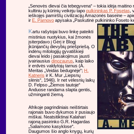
„Senovės dievai čia tebegyvena“ – tokia idėja maitino 
kultiniu jų kūrinių veikėju tapo
pulkininkas P. Fosetas
, 
ieškojęs pamirštų civilizacijų Amazonės baseine – apie
ir
E. Parnovo
apysaka „Paskutinė pulkininko Foseto ke
K
artu rašytojai buvo linkę pateikti
mistinius nuotykius, kai žmonės
įsiterpdavo į Gėrį ir Blogį
įkūnijančių dievybių priešpriešą. O
indėnų mitologijų gyvatiškieji
dievai leido į pasakojimus įausti
įvairiausius
dinozaurus
, kaip laiko
ir erdvės valdytojų tarnus (A.
Meritas „Veidas bedugnėje“;
H.
Katneris
ir K. Mur „Liepsnų
slėnis“, 1946). Ir net vėlesnių laikų
D. Felpso „Žiemos tautoje“
Anduose randama slapta gentis,
užminganti žiemą.
Afrikoje pagrindiniais neištirtais
rajonais buvo dykumos ir pusiaujo
miškai. Neatsitiktinai Kalahari
rajoną pasirinko G.R. Hagardas
„Saliamono kasyklose“.
Daugumos šio anglo knygų, kurių