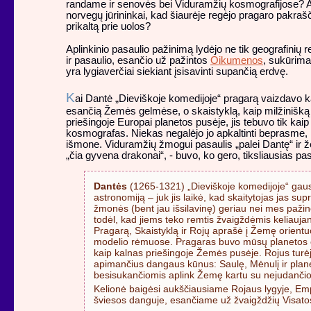
randame ir senovės bei Viduramžių kosmografijose? Ar
norvegų jūrininkai, kad šiaurėje regėjo pragaro pakra
prikaltą prie uolos?
Aplinkinio pasaulio pažinimą lydėjo ne tik geografinių 
ir pasaulio, esančio už pažintos
Oikumenos
, sukūrima
yra lygiaverčiai siekiant įsisavinti supančią erdvę.
K
ai Dantė „Dieviškoje komedijoje“ pragarą vaizdavo ka
esančią Žemės gelmėse, o skaistyklą, kaip milžinišką k
priešingoje Europai planetos pusėje, jis tebuvo tik kai
kosmografas. Niekas negalėjo jo apkaltinti beprasme,
išmone. Viduramžių žmogui pasaulis „palei Dantę“ ir 
„čia gyvena drakonai“, - buvo, ko gero, tiksliausias p
Dantės
(1265-1321) „Dieviškoje komedijoje“ gau
astronomiją – juk jis laikė, kad skaitytojas jas su
žmonės (bent jau išsilavinę) geriau nei mes pažin
todėl, kad jiems teko remtis žvaigždėmis keliaujan
Pragarą, Skaistyklą ir Rojų aprašė į Žemę orient
modelio rėmuose. Pragaras buvo mūsų planetos c
kaip kalnas priešingoje Žemės pusėje. Rojus turėjo
apimančius dangaus kūnus: Saulę, Mėnulį ir plane
besisukančiomis aplink Žemę kartu su nejudanči
Kelionė baigėsi aukščiausiame Rojaus lygyje, Emp
šviesos danguje, esančiame už žvaigždžių Visatos