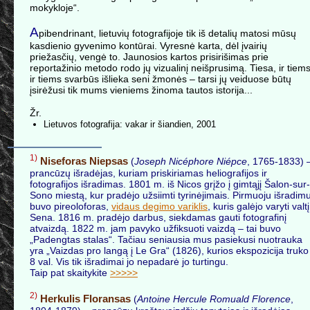
mokykloje“.
A
pibendrinant, lietuvių fotografijoje tik iš detalių matosi mūsų
kasdienio gyvenimo kontūrai. Vyresnė karta, dėl įvairių
priežasčių, vengė to. Jaunosios kartos prisirišimas prie
reportažinio metodo rodo jų vizualinį neišprusimą. Tiesa, ir tiems
ir tiems svarbūs išlieka seni žmonės – tarsi jų veiduose būtų
įsirėžusi tik mums vieniems žinoma tautos istorija...
Žr.
Lietuvos fotografija: vakar ir šiandien, 2001
1)
Niseforas Niepsas
(
Joseph Nicéphore Niépce
, 1765-1833) 
prancūzų išradėjas, kuriam priskiriamas heliografijos ir
fotografijos išradimas. 1801 m. iš Nicos grįžo į gimtąjį Šalon-sur-
Sono miestą, kur pradėjo užsiimti tyrinėjimais. Pirmuoju išradim
buvo pireoloforas,
vidaus degimo variklis
, kuris galėjo varyti valtį
Sena. 1816 m. pradėjo darbus, siekdamas gauti fotografinį
atvaizdą. 1822 m. jam pavyko užfiksuoti vaizdą – tai buvo
„Padengtas stalas“. Tačiau seniausia mus pasiekusi nuotrauka
yra „Vaizdas pro langą į Le Gra“ (1826), kurios ekspozicija truko
8 val. Vis tik išradimai jo nepadarė jo turtingu.
Taip pat skaitykite
>>>>>
2)
Herkulis Floransas
(
Antoine Hercule Romuald Florence
,