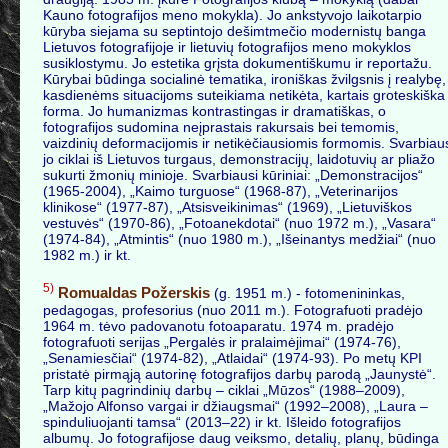
Kauno fotografijos meno mokykla). Jo ankstyvojo laikotarpio
kūryba siejama su septintojo dešimtmečio modernistų banga
Lietuvos fotografijoje ir lietuvių fotografijos meno mokyklos
susiklostymu. Jo estetika grįsta dokumentiškumu ir reportažu.
Kūrybai būdinga socialinė tematika, ironiškas žvilgsnis į realybę,
kasdienėms situacijoms suteikiama netikėta, kartais groteskiška
forma. Jo humanizmas kontrastingas ir dramatiškas, o
fotografijos sudomina neįprastais rakursais bei temomis,
vaizdinių deformacijomis ir netikėčiausiomis formomis. Svarbiau
jo ciklai iš Lietuvos turgaus, demonstracijų, laidotuvių ar pliažo
sukurti žmonių minioje. Svarbiausi kūriniai: „Demonstracijos“
(1965-2004), „Kaimo turguose“ (1968-87), „Veterinarijos
klinikose“ (1977-87), „Atsisveikinimas“ (1969), „Lietuviškos
vestuvės“ (1970-86), „Fotoanekdotai“ (nuo 1972 m.), „Vasara“
(1974-84), „Atmintis“ (nuo 1980 m.), „Išeinantys medžiai“ (nuo
1982 m.) ir kt.
5)
Romualdas Požerskis
(g. 1951 m.) - fotomenininkas,
pedagogas, profesorius (nuo 2011 m.). Fotografuoti pradėjo
1964 m. tėvo padovanotu fotoaparatu. 1974 m. pradėjo
fotografuoti serijas „Pergalės ir pralaimėjimai“ (1974-76),
„Senamiesčiai“ (1974-82), „Atlaidai“ (1974-93). Po metų KPI
pristatė pirmąją autorinę fotografijos darbų parodą „Jaunystė“.
Tarp kitų pagrindinių darbų – ciklai „Mūzos“ (1988–2009),
„Mažojo Alfonso vargai ir džiaugsmai“ (1992–2008), „Laura –
spinduliuojanti tamsa“ (2013–22) ir kt. Išleido fotografijos
albumų. Jo fotografijose daug veiksmo, detalių, planų, būdinga