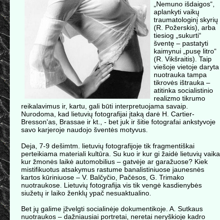
„Nemuno išdaigos“,
aplankyti vaikų
traumatologinį skyrių
(R. Požerskis), arba
tiesiog „sukurti“
šventę – pastatyti
kaimynui „pusę litro“
(R. Vikšraitis). Taip
viešoje vietoje daryta
nuotrauka tampa
tikrovės ištrauka –
atitinka socialistinio
realizmo tikrumo
reikalavimus ir, kartu, gali būti interpretuojama savaip.
Nurodoma, kad lietuvių fotografijai įtaką darė H. Cartier-
Bresson'as, Brassae ir kt., - bet juk ir šitie fotografai ankstyvoje
savo karjeroje naudojo šventės motyvus.
Deja, 7-9 dešimtm. lietuvių fotografijoje tik fragmentiškai
perteikiama materiali kultūra. Su kuo ir kur gi žaidė lietuvių vaika
kur žmonės laikė automobilius – gatvėje ar garažuose? Kiek
mistifikuotus atsakymus rastume banalistiniuose jaunesnės
kartos kūriniuose – V. Balčyčio, Pačėsos, G. Trimako
nuotraukose. Lietuvių fotografija vis tik vengė kasdienybės
siužetų ir laiko ženklų ypač nesuaktualino.
Bet jų galime įžvelgti socialinėje dokumentikoje. A. Sutkaus
nuotraukos – dažniausiai portretai, neretai neryškioje kadro