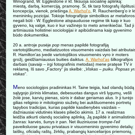
Winogrand, W. Egglestone ir kt. fiksuoja socialinę aplinką:
miestą, darbą, komerciją, pramonę. Ši, tik tarp fotografų išplitusi
koncepcija, vienok, priešinga
A. Warhol'o
, R. Rauchenberg'o ir kt
menininkų pozicijai. Tokioje fotografijoje simbolikos ar metaforos
negali būti - W. Egglestone atspauduose regime tik kaip ir kuo
gyveno, ką valgė, kuo ir kur važinėjo to meto amerikiečiai. Tad ji
artimiausia holistinei sociologijai ir apibūdinama kaip gyvenimo
būdo dokumentika.
20 a. antroje pusėje
pop
menas papildė fotografiją
vartotojiškumo, mediatizuotos visuomenės vaizdais bei atributai
R. Hamilton'as įvedė vartotojiškos visuomenės vyro ir moters
grožį, geidžiamiausius buities daiktus.
A. Warhol'as
šilkografijos
darbais (savaip – irgi fotografinis metodas) mene pratęsė TV ir
reklamą. Iš savo „Factory“ jis skelbė: „
Viskas – puiku. Popsas yr
viskas
“.
M
eno sociologijos pradininkas H. Taine teigia, kad olandų būdą
sąlygojo jūrinis klimatas, debesuotas dangus virš lygumų, vešli
žolė jose, karvių pienas, sūris ir dabar geriamas alus. Ir ji turėjo
gilias religinio ir mitologinio siužetų bei aukštuomenės portretų
tapybos tradicijas, kurias papildė kasdienybės vaizdais –
dažniausiai vidutinės klasės piliečio akimis. 17 a. realizmas
leidžia atkurti olandų socialinę aplinką. Ją papildė ir animalistinis
žanras: karvės, šunys ir pan. Net iliuziniuose
trompe-l'eil
paveiksluose gausu privataus ir visuomeninio gyvenimo detalių:
laiškų, oficialių raštų, žirklių, prabangių kanceliarijos priemonių,