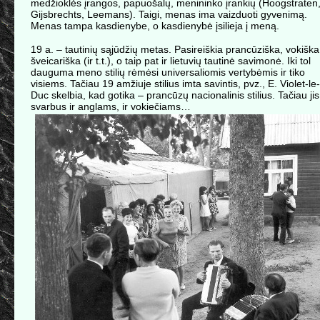
medžioklės įrangos, papuošalų, menininko įrankių (Hoogstraten
Gijsbrechts, Leemans). Taigi, menas ima vaizduoti gyvenimą.
Menas tampa kasdienybe, o kasdienybė įsilieja į meną.
19 a. – tautinių sąjūdžių metas. Pasireiškia prancūziška, vokiška
šveicariška (ir t.t.), o taip pat ir lietuvių tautinė savimonė. Iki tol
dauguma meno stilių rėmėsi universaliomis vertybėmis ir tiko
visiems. Tačiau 19 amžiuje stilius imta savintis, pvz., E. Violet-le-
Duc skelbia, kad gotika – prancūzų nacionalinis stilius. Tačiau jis
svarbus ir anglams, ir vokiečiams…