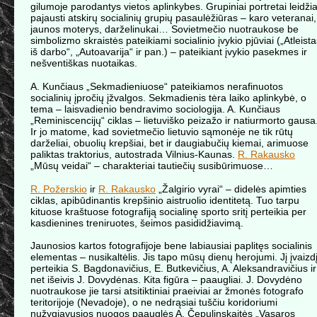
gilumoje parodantys vietos aplinkybes. Grupiniai portretai leidži
pajausti atskirų socialinių grupių pasaulėžiūras – karo veteranai,
jaunos moterys, darželinukai… Sovietmečio nuotraukose be
simbolizmo skraistės pateikiami socialinio įvykio pjūviai („Atleist
iš darbo“, „Autoavarija“ ir pan.) – pateikiant įvykio pasekmes ir
nešventiškas nuotaikas.
A. Kunčiaus „Sekmadieniuose“ pateikiamos nerafinuotos
socialinių įpročių įžvalgos. Sekmadienis tėra laiko aplinkybė, o
tema – laisvadienio bendravimo sociologija. A. Kunčiaus
„Reminiscencijų“ ciklas – lietuviško peizažo ir natiurmorto gausa
Ir jo matome, kad sovietmečio lietuvio sąmonėje ne tik rūtų
darželiai, obuolių krepšiai, bet ir daugiabučių kiemai, arimuose
paliktas traktorius, autostrada Vilnius-Kaunas.
R. Rakausko
„Mūsų veidai“ – charakteriai tautiečių susibūrimuose…
R. Požerskio
ir
R. Rakausko
„Žalgirio vyrai“ – didelės apimties
ciklas, apibūdinantis krepšinio aistruolio identitetą. Tuo tarpu
kituose kraštuose fotografiją socialinę sporto sritį perteikia per
kasdienines treniruotes, šeimos pasididžiavimą.
Jaunosios kartos fotografijoje bene labiausiai paplitęs socialinis
elementas – nusikaltėlis. Jis tapo mūsų dienų herojumi. Jį įvaizd
perteikia S. Bagdonavičius, E. Butkevičius, A. Aleksandravičius ir
net išeivis J. Dovydėnas. Kita figūra – paaugliai. J. Dovydėno
nuotraukose jie tarsi atsitiktiniai praeiviai ar žmonės fotografo
teritorijoje (Nevadoje), o ne nedrąsiai tuščiu koridoriumi
nužygiavusios nuogos paauglės A. Čepulinskaitės „Vasaros