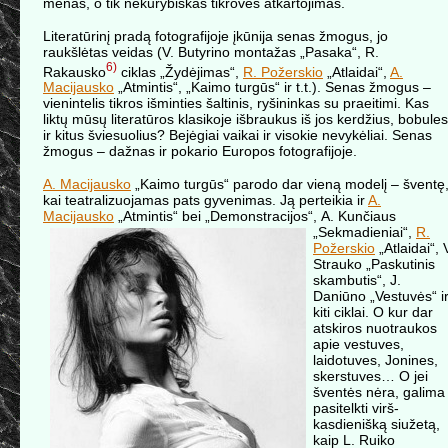
menas, o tik nekūrybiškas tikrovės atkartojimas.
Literatūrinį pradą fotografijoje įkūnija senas žmogus, jo
raukšlėtas veidas (V. Butyrino montažas „Pasaka“, R.
6)
Rakausko
ciklas „Žydėjimas“,
R. Požerskio
„Atlaidai“,
A.
Macijausko
„Atmintis“, „Kaimo turgūs“ ir t.t.). Senas žmogus –
vienintelis tikros išminties šaltinis, ryšininkas su praeitimi. Kas
liktų mūsų literatūros klasikoje išbraukus iš jos kerdžius, bobules
ir kitus šviesuolius? Bejėgiai vaikai ir visokie nevykėliai. Senas
žmogus – dažnas ir pokario Europos fotografijoje.
A. Macijausko
„Kaimo turgūs“ parodo dar vieną modelį – šventę
kai teatralizuojamas pats gyvenimas. Ją perteikia ir
A.
Macijausko
„Atmintis“ bei „Demonstracijos“,
A. Kunčiaus
„Sekmadieniai“,
R.
Požerskio
„Atlaidai“, 
Strauko „Paskutinis
skambutis“, J.
Daniūno „Vestuvės“ i
kiti ciklai. O kur dar
atskiros nuotraukos
apie vestuves,
laidotuves, Jonines,
skerstuves… O jei
šventės nėra, galima
pasitelkti virš-
kasdienišką siužetą,
kaip L. Ruiko