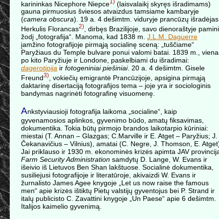
1)
karininkas Nicephore Niepce
(laisvalaikį skyręs išradimams)
gauna pirmuosius šviesos atvaizdus tamsiame kambaryje
(
camera obscura
). 19 a. 4 dešimtm. viduryje prancūzų išradėjas
2)
Herkulis Florancas
, dirbęs Brazilijoje, savo dienoraštyje pamini
žodį „fotografija“. Manoma, kad 1838 m.
J.L.M. Daguerre
įamžino fotografijoje pirmąją socialinę sceną: „tuščiame“
Paryžiaus du Temple bulvare ponui valomi batai. 1839 m., viena
po kito Paryžiuje ir Londone, paskelbiami du išradimai:
dagerotipija
ir
fotogeniniai piešiniai
. 20 a. 4 dešimtm. Gisele
3)
Freund
, vokiečių emigrantė Prancūzijoje, apsigina pirmąją
daktarinę disertaciją fotografijos tema – joje yra ir sociologinis
bandymas nagrinėti fotografinę visuomenę.
A
nkstyviausioji fotografija laikoma „socialine“, kaip
gyvenamosios aplinkos, gyvenimo būdo, amatų fiksavimas,
dokumentika. Tokia būtų pirmojo brandos laikotarpio kūriniai:
miestai (T. Annan – Glazgas; C.Marville ir E. Atget – Paryžius; J.
Čekanavičius – Vilnius), amatai (C. Negre, J. Thomson, E. Atget
Jai priklauso ir 1930 m. ekonominės krizės apimta JAV provincij
Farm Security Administration
samdytų D. Lange, W. Evans ir
išeivio iš Lietuvos Ben Shan lakštuose. Socialinė dokumentika,
susiliejusi fotografijoje ir literatūroje, akivaizdi W. Evans ir
žurnalisto James Agee knygoje „Let us now raise the famous
men“ apie krizės ištiktų Pietų valstijų gyventojus bei P. Strand ir
italų publicisto C. Zavattini knygoje „Un Paese“ apie 6 dešimtm.
Italijos kaimelio gyvenimą.