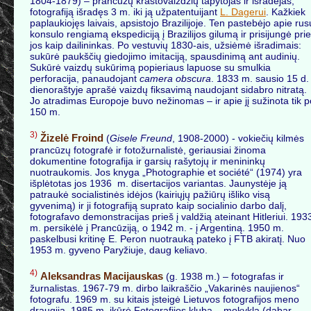
1804-1879) – prancūzų kraštovaizdžių tapytojas ir išradėjas,
fotografiją išradęs 3 m. iki ją užpatentuijant
L. Dagerui
. Kažkiek
paplaukiojęs laivais, apsistojo Brazilijoje. Ten pastebėjo apie rus
konsulo rengiamą ekspediciją į Brazilijos gilumą ir prisijungė prie
jos kaip dailininkas. Po vestuvių 1830-ais, užsiėmė išradimais:
sukūrė paukščių giedojimo imitaciją, spausdinimą ant audinių.
Sukūrė vaizdų sukūrimą popieriaus lapuose su smulkia
perforacija, panaudojant
camera obscura
. 1833 m. sausio 15 d.
dienoraštyje aprašė vaizdų fiksavimą naudojant sidabro nitratą.
Jo atradimas Europoje buvo nežinomas – ir apie jį sužinota tik p
150 m.
3)
Žizelė Froind
(
Gisele Freund
, 1908-2000) - vokiečių kilmės
prancūzų fotografė ir fotožurnalistė, geriausiai žinoma
dokumentine fotografija ir garsių rašytojų ir menininkų
nuotraukomis. Jos knyga „Photographie et société“ (1974) yra
išplėtotas jos 1936 m. disertacijos variantas. Jaunystėje ją
patraukė socialistinės idėjos (kairiųjų pažiūrų išliko visą
gyvenimą) ir ji fotografiją suprato kaip socialinio darbo dalį,
fotografavo demonstracijas prieš į valdžią ateinant Hitleriui. 19
m. persikėlė į Prancūziją, o 1942 m. - į Argentiną. 1950 m.
paskelbusi kritinę E. Peron nuotrauką pateko į FTB akiratį. Nuo
1953 m. gyveno Paryžiuje, daug keliavo.
4)
Aleksandras Macijauskas
(g. 1938 m.) – fotografas ir
žurnalistas. 1967-79 m. dirbo laikraščio „Vakarinės naujienos“
fotografu. 1969 m. su kitais įsteigė Lietuvos fotografijos meno
draugiją. 1985 m. įkūrė Fotografijos klubą – mokyklą (dabar