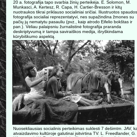
20 a. fotografija tapo svarbia žinių perteikėja. E. Solomon, M.
Munkasci, A. Kertesz, R. Capa, H. Cartier-Bresson ir kitų
nuotraukos tikrai priklauso socialiniai sričiai. Iliustruotos spaudo
fotografija socialiai reprezentatyvi, nes supažindina žmones su
pačių jų nematytu pasauliu (pvz., kaip atrodo Eifelio bokštas ir
pan.). Vėliau palaipsniu žurnalistinė fotografija praranda
deskriptyvumą ir tampa saviraiškos medija, išryškindama
kūrybiškumo aspektą.
Nuosekliausias socialinis perteikimas suklesti 7 dešimtm. JAV, ka
atvaizdavimo kultūroje galutinai įsitvirtina TV. L. Freedlander, G.