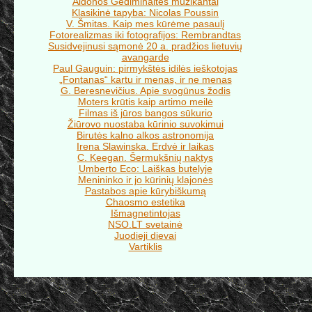
Aldonos Gediminaitės muzikantai
Klasikinė tapyba: Nicolas Poussin
V. Šmitas. Kaip mes kūrėme pasaulį
Fotorealizmas iki fotografijos: Rembrandtas
Susidvejinusi sąmonė 20 a. pradžios lietuvių
avangarde
Paul Gauguin: pirmykštės idilės ieškotojas
„Fontanas“ kartu ir menas, ir ne menas
G. Beresnevičius. Apie svogūnus žodis
Moters krūtis kaip artimo meilė
Filmas iš jūros bangos sūkurio
Žiūrovo nuostaba kūrinio suvokimui
Birutės kalno alkos astronomija
Irena Slawinska. Erdvė ir laikas
C. Keegan. Šermukšnių naktys
Umberto Eco: Laiškas butelyje
Menininko ir jo kūrinių klajonės
Pastabos apie kūrybiškumą
Chaosmo estetika
Išmagnetintojas
NSO.LT svetainė
Juodieji dievai
Vartiklis