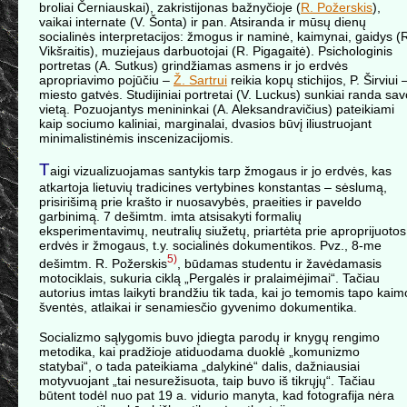
broliai Černiauskai), zakristijonas bažnyčioje (
R. Požerskis
),
vaikai internate (V. Šonta) ir pan. Atsiranda ir mūsų dienų
socialinės interpretacijos: žmogus ir naminė, kaimynai, gaidys (
Vikšraitis), muziejaus darbuotojai (R. Pigagaitė). Psichologinis
portretas (A. Sutkus) grindžiamas asmens ir jo erdvės
apropriavimo pojūčiu –
Ž. Sartrui
reikia kopų stichijos, P. Širviui 
miesto gatvės. Studijiniai portretai (V. Luckus) sunkiai randa sav
vietą. Pozuojantys menininkai (A. Aleksandravičius) pateikiami
kaip sociumo kaliniai, marginalai, dvasios būvį iliustruojant
minimalistinėmis inscenizacijomis.
T
aigi vizualizuojamas santykis tarp žmogaus ir jo erdvės, kas
atkartoja lietuvių tradicines vertybines konstantas – sėslumą,
prisirišimą prie krašto ir nuosavybės, praeities ir paveldo
garbinimą. 7 dešimtm. imta atsisakyti formalių
eksperimentavimų, neutralių siužetų, priartėta prie aproprijuotos
erdvės ir žmogaus, t.y. socialinės dokumentikos. Pvz., 8-me
5)
dešimtm. R. Požerskis
, būdamas studentu ir žavėdamasis
motociklais, sukuria ciklą „Pergalės ir pralaimėjimai“. Tačiau
autorius imtas laikyti brandžiu tik tada, kai jo temomis tapo kaim
šventės, atlaikai ir senamiesčio gyvenimo dokumentika.
Socializmo sąlygomis buvo įdiegta parodų ir knygų rengimo
metodika, kai pradžioje atiduodama duoklė „komunizmo
statybai“, o tada pateikiama „dalykinė“ dalis, dažniausiai
motyvuojant „tai nesurežisuota, taip buvo iš tikrųjų“. Tačiau
būtent todėl nuo pat 19 a. vidurio manyta, kad fotografija nėra