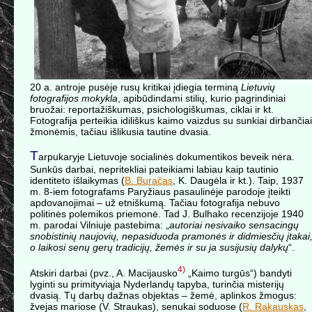
20 a. antroje pusėje rusų kritikai įdiegia terminą
Lietuvių
fotografijos mokykla
, apibūdindami stilių, kurio pagrindiniai
bruožai: reportažiškumas, psichologiškumas, ciklai ir kt.
Fotografija perteikia idiliškus kaimo vaizdus su sunkiai dirbančia
žmonėmis, tačiau išlikusia tautine dvasia.
T
arpukaryje Lietuvoje socialinės dokumentikos beveik nėra.
Sunkūs darbai, nepritekliai pateikiami labiau kaip tautinio
identiteto išlaikymas (
B. Buračas
, K. Daugėla ir kt.). Taip, 1937
m. 8-iem fotografams Paryžiaus pasaulinėje parodoje įteikti
apdovanojimai – už etniškumą. Tačiau fotografija nebuvo
politinės polemikos priemonė. Tad J. Bulhako recenzijoje 1940
m. parodai Vilniuje pastebima: „
autoriai nesivaiko sensacingų
snobistinių naujovių, nepasiduoda pramonės ir didmiesčių įtakai
o laikosi senų gerų tradicijų, žemės ir su ja susijusių dalykų
“.
4)
Atskiri darbai (pvz., A. Macijausko
„Kaimo turgūs“) bandyti
lyginti su primityviąja Nyderlandų tapyba, turinčia misterijų
dvasią. Tų darbų dažnas objektas – žemė, aplinkos žmogus:
žvejas mariose (V. Straukas), senukai soduose (
R. Rakauskas
,