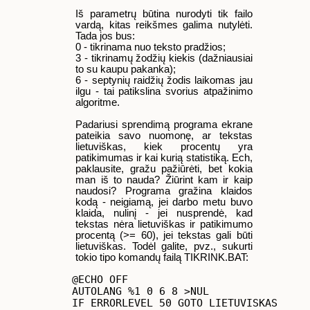
Iš parametrų būtina nurodyti tik failo
vardą, kitas reikšmes galima nutylėti.
Tada jos bus:
0 - tikrinama nuo teksto pradžios;
3 - tikrinamų žodžių kiekis (dažniausiai
to su kaupu pakanka);
6 - septynių raidžių žodis laikomas jau
ilgu - tai patikslina svorius atpažinimo
algoritme.
Padariusi sprendimą programa ekrane
pateikia savo nuomonę, ar tekstas
lietuviškas, kiek procentų yra
patikimumas ir kai kurią statistiką. Ech,
paklausite, gražu pažiūrėti, bet kokia
man iš to nauda? Žiūrint kam ir kaip
naudosi? Programa gražina klaidos
kodą - neigiamą, jei darbo metu buvo
klaida, nulinį - jei nusprendė, kad
tekstas nėra lietuviškas ir patikimumo
procentą (>= 60), jei tekstas gali būti
lietuviškas. Todėl galite, pvz., sukurti
tokio tipo komandų failą TIKRINK.BAT:
@ECHO OFF

AUTOLANG %1 0 6 8 >NUL

IF ERRORLEVEL 50 GOTO LIETUVISKAS
