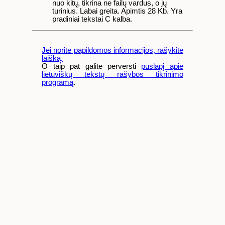
nuo kitų, tikrina ne failų vardus, o jų
turinius. Labai greita. Apimtis 28 Kb. Yra
pradiniai tekstai C kalba.
Jei norite papildomos informacijos, rašykite
laišką.
O taip pat galite perversti
puslapį apie
lietuviškų tekstų rašybos tikrinimo
programą
.