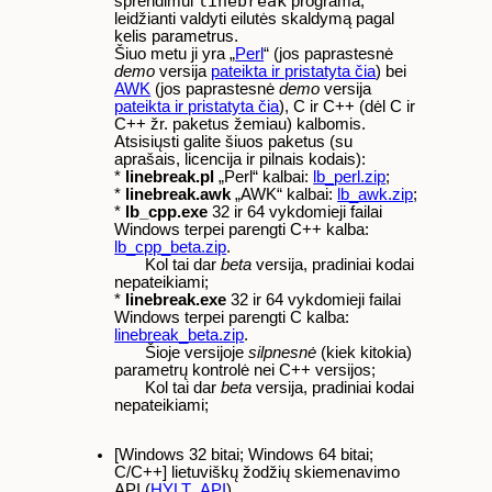
linebreak
sprendimui
programa,
leidžianti valdyti eilutės skaldymą pagal
kelis parametrus.
Šiuo metu ji yra „
Perl
“ (jos paprastesnė
demo
versija
pateikta ir pristatyta čia
) bei
AWK
(jos paprastesnė
demo
versija
pateikta ir pristatyta čia
), C ir C++ (dėl C ir
C++ žr. paketus žemiau) kalbomis.
Atsisiųsti galite šiuos paketus (su
aprašais, licencija ir pilnais kodais):
*
linebreak.pl
„Perl“ kalbai:
lb_perl.zip
;
*
linebreak.awk
„AWK“ kalbai:
lb_awk.zip
;
*
lb_cpp.exe
32 ir 64 vykdomieji failai
Windows terpei parengti C++ kalba:
lb_cpp_beta.zip
.
Kol tai dar
beta
versija, pradiniai kodai
nepateikiami;
*
linebreak.exe
32 ir 64 vykdomieji failai
Windows terpei parengti C kalba:
linebreak_beta.zip
.
Šioje versijoje
silpnesnė
(kiek kitokia)
parametrų kontrolė nei C++ versijos;
Kol tai dar
beta
versija, pradiniai kodai
nepateikiami;
[Windows 32 bitai; Windows 64 bitai;
C/C++] lietuviškų žodžių skiemenavimo
API (
HYLT_API
).