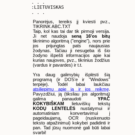
. . .

:LIETUVISKAS

Panorėjus, tereiks jį kviesti pvz.,
TIKRINK ABC.TXT
Taip, kol kas tai dar tik pirmoji versija.
Ji net naudoja
seną 16'os bitų
tikrinimo algoritmą ("engine"), nors prie
jos prijungtas pats naujausias
žodynas. Tačiau ji nesugeba iš šio
žodyno išpešti informacijos apie kai
kurias naujoves, pvz., tikrinius žodžius
(vardus ir pavardes) ir t.t.
Yra daug galimybių išplėsti šią
programą (ir DOS'e ir "Windows"
terpėje). Todėl labai laukčiau
atsiliepimų apie ją ir jos reikmę
.
Pavyzdžiui, ją (tiksliau jos algoritmą)
galima panaudoti
YPAČ
KOKYBIŠKAM
lietuviškų tekstų
KODŲ LENTELĖS
nustatymui ir
automatiniam konvertavimui į
pageidaujamą, OCR (nuskenuoto
teksto atpažinimui) kokybei padidinti ir
pan. Tad jūsų nuomonė gali būti labai
svarbi!