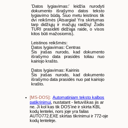
'Datos lygiavimas:' leidžia nurodyti
dokumento išrašymo datos teksto
lygiavimo būdą. Šiuo metu leistinos tik
dvi reikšmės (Atsargiai! Yra skirtumas
tarp didžiųjų ir mažųjų raidžių! Žodis
TURI prasidėti didžiąja raide, o visos
kitos būti mažosiomis).
Leistinos reikšmės:
Datos lygiavimas: Centras
Šis įrašas nurodo, kad dokumento
išrašymo data prasidės toliau nuo
kairiojo krašto.
Datos lygiavimas: Kairinis
Šis įrašas nurodo, kad dokumento
išrašymo data prasidės nuo pat kairiojo
krašto.
[MS-DOS]:
Automatiniam teksto kalbos
patikrinimui
, nustatant - lietuviškas jis ar
ne. Ji kol kas tik DOS'inė ir skirta KBL
kodų lentelei, nors joje yra failas
AUTO772.EXE skirtas tikrinimui ir 772-oje
kodų lentelėje.