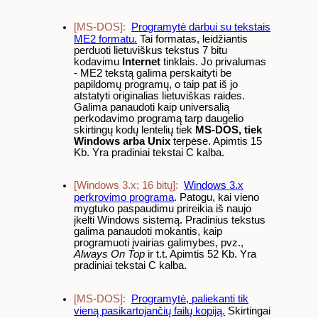
[MS-DOS]:
Programytė darbui su tekstais
ME2 formatu.
Tai formatas, leidžiantis
perduoti lietuviškus tekstus 7 bitu
kodavimu
Internet
tinklais. Jo privalumas
- ME2 tekstą galima perskaityti be
papildomų programų, o taip pat iš jo
atstatyti originalias lietuviškas raides.
Galima panaudoti kaip universalią
perkodavimo programą tarp daugelio
skirtingų kodų lentelių tiek
MS-DOS, tiek
Windows arba Unix
terpėse. Apimtis 15
Kb. Yra pradiniai tekstai C kalba.
[Windows 3.x; 16 bitų]:
Windows 3.x
perkrovimo programa
. Patogu, kai vieno
mygtuko paspaudimu prireikia iš naujo
įkelti Windows sistemą. Pradinius tekstus
galima panaudoti mokantis, kaip
programuoti įvairias galimybes, pvz.,
Always On Top
ir t.t. Apimtis 52 Kb. Yra
pradiniai tekstai C kalba.
[MS-DOS]:
Programytė, paliekanti tik
vieną pasikartojančių failų kopiją.
Skirtingai