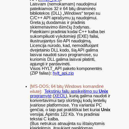
Laisvam (nemokamam) naudojimui
pateikiamos 32 ir 64 bitų dinaminės
bibliotekos (DLL) „Windows“ terpei su
C/C++ API aprašymu jų naudojimui.
Greta jų duodamas ir pradinis
skiemenavimo išimčių žodynas.
Pateikiami pradiniai kodai C++ kalba bei
sukompiliuoti vykdomieji (EXE) failai,
iliustruojantys šio API naudojimą.
Licencija nurodo, kad, nemodifuojant
dvejetainio DLL kodo, šią API galima
laisvai naudoti savo programose, su
kuriomis DLL galima laisvai platinti,
apjungti ir pardavinėti.
Visos HYLT_API paketo komponentės
(ZIP failas):
hylt_api.zip
[MS-DOS; 64 bitų Windows komandinė
eilutė]:
Tekstinių failų apsikeitimo su
Unix
programytė
(
XEOL
), kurią galima naudoti ir
konvertavimui tarp skirtingų kodų lentelių
įvairiose platformose. Yra variantai PC
genčiai, o taip pat praktiškai bet kuriai
Unix
versijai. Apimtis 122 Kb. Yra pradiniai
tekstai C kalba.
(Bus netrukus atnaujinta su ištaisytomis
klaidelėmis, įtraukiant papildomas