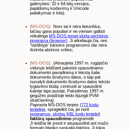
galimybes: 32 ir 64 bitų versijos,
papildomų kodavimų ir Unicode
palaikymas ir kita).
[MS-DOS]:
Nors tai ir nėra lietuviška,
tačiau gana populiari ir ne vienam galbūt
reikalinga
MS-DOS terpei skirta peržiūros
programa (
browser
)
. Ji atkeliauja čia, nes
'Vartiklyje' tokioms programoms dar nėra
išskirta atskiros srities;
[MS-DOS]:
(Atnaujinta 1997 m. rugpjūčio
viduryje leidžiant pakeisti spausdinamo
dokumento pavadinimą ir tekstą šalia
dokumento išrašymo datos, o taip pat
nurodyti dokumento išrašymo datos teksto
lygiavimo būdą: centruoti ar spausdinti
kairėje lapo pusėje. Pakeitimas 1997 m.
gegužės pradžioje leido išjungti PVM
skaičiavimą)
Paprasta MS-DOS terpės (
772 kodų
lentelėje
, spragtelkit čia, jei norit
programos, skirtos KBL kodų lentelei
)
faktūrų spausdinimo
programėlė
Ji leidžia tik įvesti ir atspausdinti ant mažo
formato blanko sąskaitą-faktūrą. Ji tokia