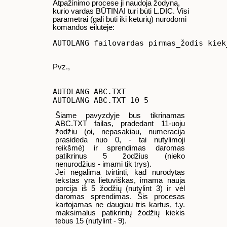
Atpažinimo procese ji naudoja žodyną,
kurio vardas BŪTINAI turi būti L.DIC. Visi
parametrai (gali būti iki keturių) nurodomi
komandos eilutėje:
Pvz.,
AUTOLANG ABC.TXT

Šiame pavyzdyje bus tikrinamas
ABC.TXT failas, pradedant 11-uoju
žodžiu (oi, nepasakiau, numeracija
prasideda nuo 0, - tai nutylimoji
reikšmė) ir sprendimas daromas
patikrinus 5 žodžius (nieko
nenurodžius - imami tik trys).
Jei negalima tvirtinti, kad nurodytas
tekstas yra lietuviškas, imama nauja
porcija iš 5 žodžių (nutylint 3) ir vėl
daromas sprendimas. Šis procesas
kartojamas ne daugiau tris kartus, t.y.
maksimalus patikrintų žodžių kiekis
tebus 15 (nutylint - 9).