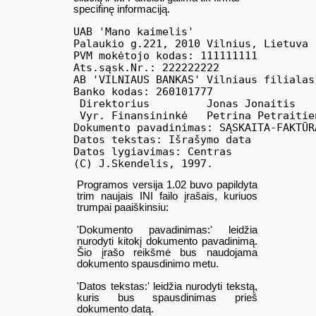
specifinę informaciją.
UAB 'Mano kaimelis'

Palaukio g.221, 2010 Vilnius, Lietuva

PVM mokėtojo kodas: 111111111

Ats.sąsk.Nr.: 222222222

AB 'VILNIAUS BANKAS' Vilniaus filialas
Banko kodas: 260101777

 Direktorius         Jonas Jonaitis

 Vyr. Finansininkė   Petrina Petraitien
Dokumento pavadinimas: SĄSKAITA-FAKTŪRA
Datos tekstas: Išrašymo data

Datos lygiavimas: Centras

Programos versija 1.02 buvo papildyta
trim naujais INI failo įrašais, kuriuos
trumpai paaiškinsiu:
'Dokumento pavadinimas:' leidžia
nurodyti kitokį dokumento pavadinimą.
Šio įrašo reikšmė bus naudojama
dokumento spausdinimo metu.
'Datos tekstas:' leidžia nurodyti tekstą,
kuris bus spausdinimas prieš
dokumento datą.