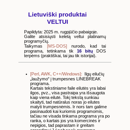
Lietuviški produktai
VELTUI
Papildyta: 2025 m. rugpjūčio pabaigoje.
Galite atsisiųsti keletą veltui platinamų
programyčių.
[MS-DOS]
Taikymas
nurodo, kad tai
programa, tetinkama tik
16 bitų
DOS
terpėms (praktiškai, tai jau tik istorijai).
[Perl, AWK, C++/Windows]:
Ilgų eilučių
„laužymo“ į trumpesnes LINEBREAK
programa.
Kartais tekstiniame faile eilutės yra labai
ilgos, pvz., visa pastraipa yra išsaugota
kaip viena eilutė. Tokį tekstą sunkiau
skaityti, tad natūralus noras jo eilutes
matyti trumpesnėmis. Ir nors tam galime
pasinaudoti kai kuriomis programomis,
tačiau ne visada tinkama programa yra po
ranka, o kartais jos yra komercinės ir
nepigios, tad paprastam ir greitam