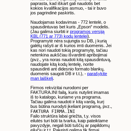
paprasta, kad iškart gali naudotis bet
kokios kvalifikacijos asmuo, - tai ir buvo
jos pagrindinė paskirtis.
Naudojamas kodavimas - 772 lentelė, o
spausdintuvas bet kuris „Epson“ modelis.
(Jau galima siurbti ir
programos versiją
KBL (771 ar 773) kodų lentelei
).
Programytė nėra sujungta su DB, į kurią
galėtų rašyti ar iš kurios imti duomenis. Jei
kas nori naudoti tokią programytę, tačiau
netenkina aukščiau išvardinti apribojimai
(pvz., yra noras naudoti kitą spausdintuvą,
naudojate kitą kodų lentelę, norite
spausdinti ant didesnio formato blankų,
duomenis saugoti DB ir t.t.), -
parašykite
man laiškelį
.
Firmos rekvizitai nurodomi per
FAKTURA.INI failą, kuris nutylint imamas
iš to katalogo, kuriame yra programa.
Tačiau galima naudoti ir kitą vardą, kurį
bus būtina nurodyti įkeliant programą, pvz.,
FAKTURA FIRMA.INI
Failo struktūra labai griežta, t.y. visos
eilutės turi būti ta tvarka, kaip pateiktame
pavyzdyje, negali būti tuščių ar papildomų
eilučių ir t.t. Pakeisti galima tik firmai