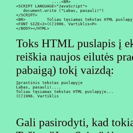
               ....<BR>

<SCRIPT LANGUAGE="JavaScript">

   document.write ("Labas, pasauli!")

</SCRIPT>

<BR>         Toliau tęsiamas tekstas HTML puslapyj
<FONT SIZE=2>(C)1996. Vartiklis<P>

Toks HTML puslapis į e
reiškia naujos eilutės pr
pabaigą) tokį vaizdą:
Įprastinis tekstas puslapyje

Labas, pasauli!....

Toliau tęsiamas tekstas HTML puslapyje...

Gali pasirodyti, kad tok