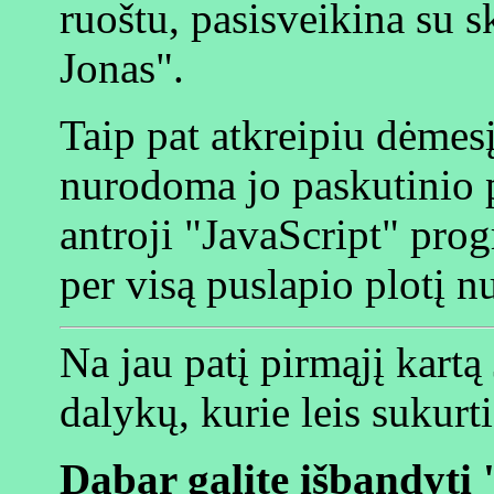
ruoštu, pasisveikina su s
Jonas".
Taip pat atkreipiu dėmesį
nurodoma jo paskutinio p
antroji "JavaScript" pr
per visą puslapio plotį n
Na jau patį pirmąjį kart
dalykų, kurie leis sukur
Dabar galite išbandyti 