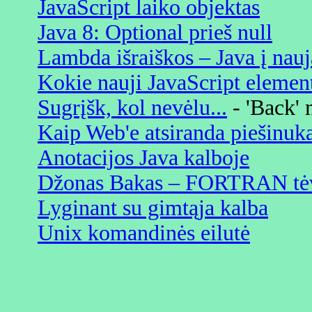
JavaScript laiko objektas
Java 8: Optional prieš null
Lambda išraiškos – Java į nauj
Kokie nauji JavaScript element
Sugrįšk, kol nevėlu...
- 'Back' 
Kaip Web'e atsiranda piešinuk
Anotacijos Java kalboje
Džonas Bakas – FORTRAN tė
Lyginant su gimtąja kalba
Unix komandinės eilutė