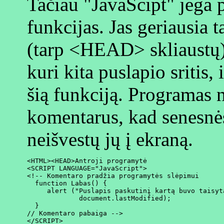
Tačiau "JavaScipt" jėga 
funkcijas. Jas geriausia 
(tarp <HEAD> skliaustų),
kuri kita puslapio sritis, 
šią funkciją. Programas 
komentarus, kad senesnė
neišvestų jų į ekraną.
<HTML><HEAD>Antroji programytė

<SCRIPT LANGUAGE="JavaScript">

<!-- Komentaro pradžia programytės slėpimui

  function Labas() {

     alert ("Puslapis paskutinį kartą buvo taisyta
             document.lastModified);

  }

// Komentaro pabaiga -->

</SCRIPT>
