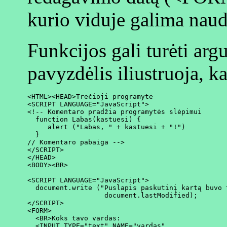
kurio viduje galima naud
Funkcijos gali turėti arg
pavyzdėlis iliustruoja, k
<HTML><HEAD>Trečioji programytė

<SCRIPT LANGUAGE="JavaScript">

<!-- Komentaro pradžia programytės slėpimui

  function Labas(kastuesi) {

     alert ("Labas, " + kastuesi + "!")

  }

// Komentaro pabaiga -->

</SCRIPT>

</HEAD>

<BODY><BR>

<SCRIPT LANGUAGE="JavaScript">

  document.write ("Puslapis paskutinį kartą buvo t
                   document.lastModified);

</SCRIPT>

<FORM>

  <BR>Koks tavo vardas:

  <INPUT TYPE="text" NAME="vardas"
