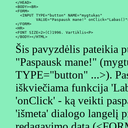
</HEAD>

<BODY><BR>

<FORM>

  <INPUT TYPE="button" NAME="mygtukas"

         VALUE="Paspausk mane!" onClick="Labas()">
</FORM>

<HR>

<FONT SIZE=2>(C)1996. Vartiklis<P>

Šis pavyzdėlis pateikia 
"Paspausk mane!" (myg
TYPE="button" ...>). Pa
iškviečiama funkcija 'Lab
'onClick' - ką veikti pa
'išmeta' dialogo langelį 
redagavimo datą (<FORM>