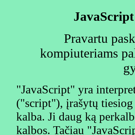
JavaScript
Pravartu pas
kompiuteriams pal
g
"JavaScript" yra interp
("script"), įrašytų ties
kalba. Ji daug ką perkalb
kalbos. Tačiau "JavaScri