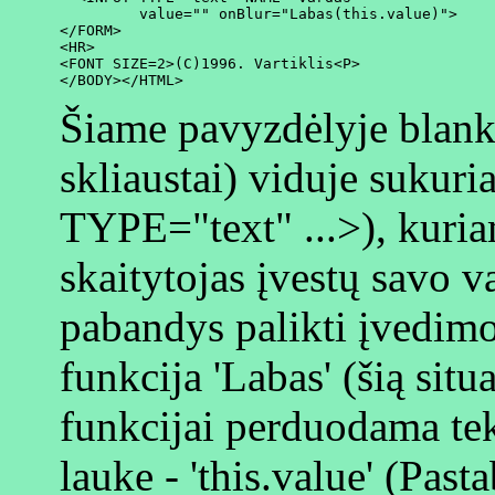
         value="" onBlur="Labas(this.value)">

</FORM>

<HR>

<FONT SIZE=2>(C)1996. Vartiklis<P>

Šiame pavyzdėlyje blan
skliaustai) viduje suku
TYPE="text" ...>), kuri
skaitytojas įvestų savo va
pabandys palikti įvedimo
funkcija 'Labas' (šią situ
funkcijai perduodama tek
lauke - 'this.value' (Pasta