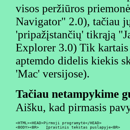
visos peržiūros priemon
Navigator" 2.0), tačiau jų
'pripažįstančių' tikrąją "
Explorer 3.0) Tik kartai
aptemdo didelis kiekis s
'Mac' versijose).
Tačiau netampykime g
Aišku, kad pirmasis pavy
<HTML><HEAD>Pirmoji programytė</HEAD>

<BODY><BR>   Įprastinis tekstas puslapyje<BR>
