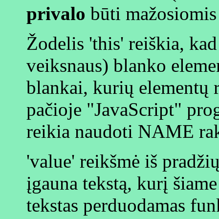
privalo
būti mažosiomis 
Žodelis 'this' reiškia, kad 
veiksnaus) blanko element
blankai, kurių elementų 
pačioje "JavaScript" pro
reikia naudoti NAME rak
'value' reikšmė iš pradžių
įgauna tekstą, kurį šiame 
tekstas perduodamas funkc