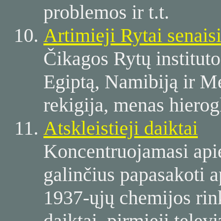
problemos ir t.t.
Artimieji Rytai senais
Čikagos Rytų instituto
Egiptą, Namibiją ir 
rekigija, menas hierogl
Atskleistieji daiktai
Koncentruojamasi apie
galinčius papasakoti a
1937-ųjų chemijos ri
daiktai, pirmieji televi