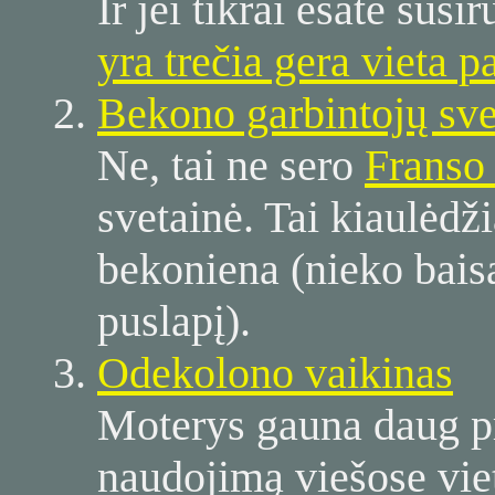
Ir jei tikrai esate sus
yra trečia gera vieta p
Bekono garbintojų sve
Ne, tai ne sero
Franso
svetainė. Tai kiaulėdž
bekoniena (nieko baisau
puslapį).
Odekolono vaikinas
Moterys gauna daug pr
naudojimą viešose viet