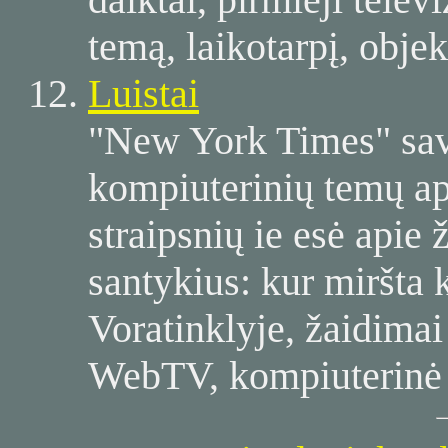
temą, laikotarpį, objek
Luistai
"New York Times" sava
kompiuterinių temų apt
straipsnių ie esė apie
santykius: kur miršta 
Voratinklyje, žaidima
WebTV, kompiuterinė e