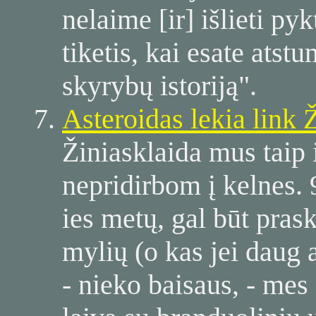
nelaime [ir] išlieti pyk
tiketis, kai esate atst
skyrybų istoriją".
Asteroidas lekia link
Žiniasklaida mus taip 
nepridirbom į kelnes
ies metų, gal būt pras
mylių (o kas jei daug 
- nieko baisaus, - mes