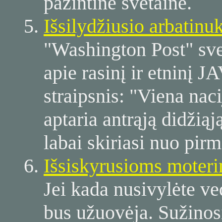
pažintinė svetainė.
Išsilydžiusio arbatinu
"Washington Post" sve
apie rasinį ir etninį 
straipsnis: "Viena naci
aptaria antrąją didžią
labai skiriasi nuo pir
Išsiskyrusioms moter
Jei kada nusivylėte v
bus užuovėja. Sužinos