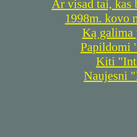
Ar visad tai, kas
1998m. kovo m
Ką galima 
Papildomi "
Kiti "In
Naujesni "