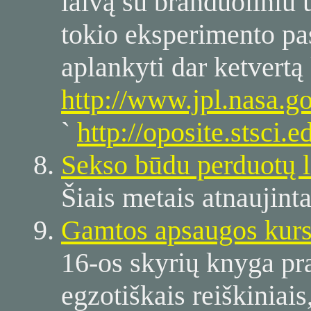
laivą su branduoliniu 
tokio eksperimento pa
aplankyti dar ketvertą 
http://www.jpl.nasa.go
`
http://oposite.stsci.
Sekso būdu perduotų 
Šiais metais atnaujint
Gamtos apsaugos kurs
16-os skyrių knyga pra
egzotiškais reiškiniai