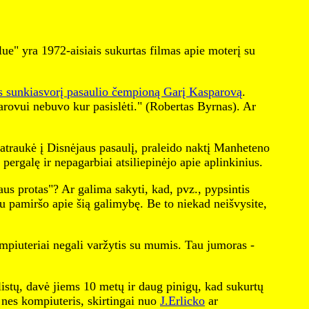
ue" yra 1972-aisiais sukurtas filmas apie moterį su
s sunkiasvorį pasaulio čempioną Garį Kasparovą
.
sparovui nebuvo kur pasislėti." (Robertas Byrnas). Ar
patraukė į Disnėjaus pasaulį, praleido naktį Manheteno
rgalę ir nepagarbiai atsiliepinėjo apie aplinkinius.
us protas"? Ar galima sakyti, kad, pvz., pypsintis
u pamiršo apie šią galimybę. Be to niekad neišvysite,
kompiuteriai negali varžytis su mumis. Tau jumoras -
listų, davė jiems 10 metų ir daug pinigų, kad sukurtų
 nes kompiuteris, skirtingai nuo
J.Erlicko
ar