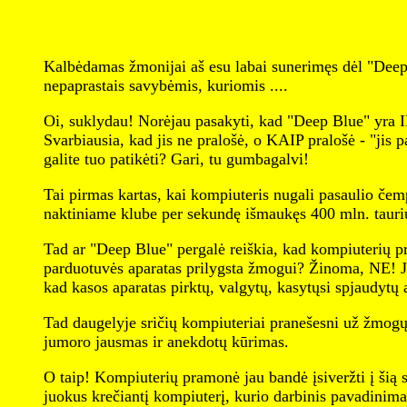
Kalbėdamas žmonijai aš esu labai sunerimęs dėl "Deep B
nepaprastais savybėmis, kuriomis ....
Oi, suklydau! Norėjau pasakyti, kad "Deep Blue" yra 
Svarbiausia, kad jis ne pralošė, o KAIP pralošė - "jis p
galite tuo patikėti? Gari, tu gumbagalvi!
Tai pirmas kartas, kai kompiuteris nugali pasaulio čem
naktiniame klube per sekundę išmaukęs 400 mln. taurių 
Tad ar "Deep Blue" pergalė reiškia, kad kompiuterių pro
parduotuvės aparatas prilygsta žmogui? Žinoma, NE! Ju
kad kasos aparatas pirktų, valgytų, kasytųsi spjaudytų a
Tad daugelyje sričių kompiuteriai pranešesni už žmogų. 
jumoro jausmas ir anekdotų kūrimas.
O taip! Kompiuterių pramonė jau bandė įsiveržti į šią s
juokus krečiantį kompiuterį, kurio darbinis pavadinim