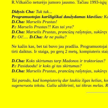
R.Vilkaičio neturėjo jumoro jausmo. Tačiau 1993-iųjų s
Didysis Cha:
Tuk tuk...
Programuotojas karšligiškai daužydamas klavišus:
Ka
D.Cha:
Marselis Prustas!
P.:
Marselis Prustas?! Kas tai yra?
D.Cha:
Marselis Prustas, prancūzų rašytojas, sukūrę
P.:
Oi!....
D.Cha:
Ar ne puiku?
Ne kažin kas, bet tai buvo jau pradžia. Programuotojai į
tirti daiktus. Ir staiga, po gerų 2 metų, kompiuteris stai
D.Cha:
Koks skirtumas tarp Madonos ir traktoriaus?
P.:
Pasiduodu! ir koks gi tas skirtumas?
D.Cha:
Marselis Prustas, prancūzų rašytojas, sukūrę
Tai parodo, kad kompiuterių dar laukia ilgas kelias, ko
sugeneruotu tekstu. Galiu užtikrinti, tai tikras melas.