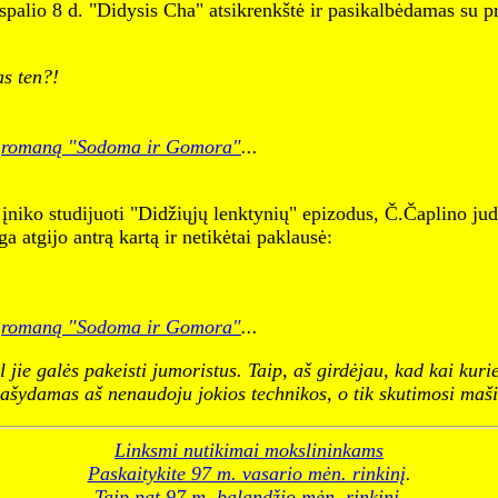
palio 8 d. "Didysis Cha" atsikrenkštė ir pasikalbėdamas su p
s ten?!
s
romaną "Sodoma ir Gomora"
...
niko studijuoti "Didžiųjų lenktynių" epizodus, Č.Čaplino judesi
ga atgijo antrą kartą ir netikėtai paklausė:
s
romaną "Sodoma ir Gomora"
...
l jie galės pakeisti jumoristus. Taip, aš girdėjau, kad kai kur
 Rašydamas aš nenaudoju jokios technikos, o tik skutimosi maši
Linksmi nutikimai mokslininkams
Paskaitykite 97 m. vasario mėn. rinkinį
.
Taip pat 97 m. balandžio mėn. rinkinį
.