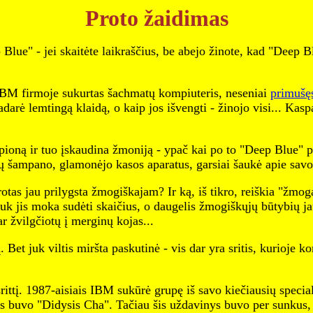
Proto žaidimas
lue" - jei skaitėte laikraščius, be abejo žinote, kad "Deep Bl
IBM firmoje sukurtas šachmatų kompiuteris, neseniai
primušę
adarė lemtingą klaidą, o kaip jos išvengti - žinojo visi... Ka
pioną ir tuo įskaudina žmoniją - ypač kai po to "Deep Blue" 
šampano, glamonėjo kasos aparatus, garsiai šaukė apie savo pe
tas jau prilygsta žmogiškajam? Ir ką, iš tikro, reiškia "žmoga
k jis moka sudėti skaičius, o daugelis žmogiškųjų būtybių ja
r žvilgčiotų į merginų kojas...
Bet juk viltis miršta paskutinė - vis dar yra sritis, kurioje 
rittį. 1987-aisiais IBM sukūrė grupę iš savo kiečiausių specia
as buvo "Didysis Cha". Tačiau šis uždavinys buvo per sunkus,