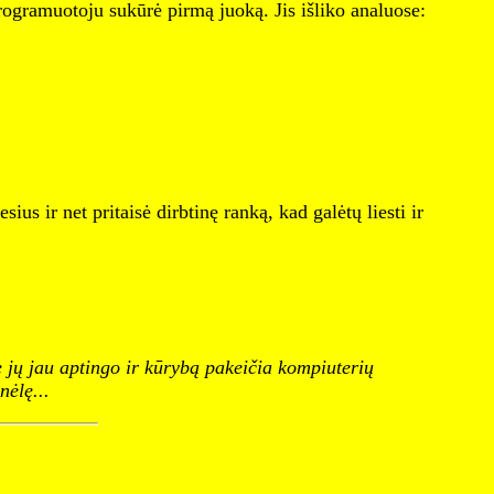
rogramuotoju sukūrė pirmą juoką. Jis išliko analuose:
us ir net pritaisė dirbtinę ranką, kad galėtų liesti ir
ie jų jau aptingo ir kūrybą pakeičia kompiuterių
nėlę...