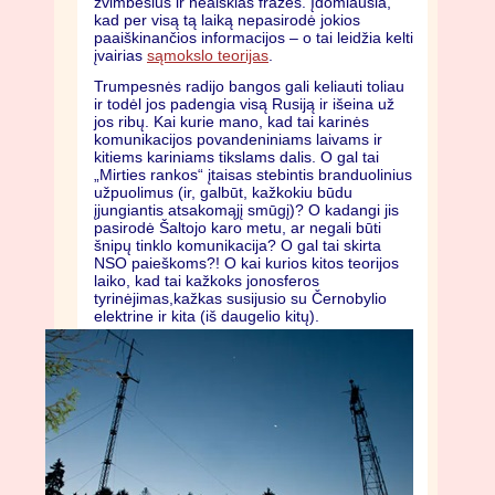
zvimbesius ir neaiškias frazes. Įdomiausia,
kad per visą tą laiką nepasirodė jokios
paaiškinančios informacijos – o tai leidžia kelti
įvairias
sąmokslo teorijas
.
Trumpesnės radijo bangos gali keliauti toliau
ir todėl jos padengia visą Rusiją ir išeina už
jos ribų. Kai kurie mano, kad tai karinės
komunikacijos povandeniniams laivams ir
kitiems kariniams tikslams dalis. O gal tai
„Mirties rankos“ įtaisas stebintis branduolinius
užpuolimus (ir, galbūt, kažkokiu būdu
įjungiantis atsakomąjį smūgį)? O kadangi jis
pasirodė Šaltojo karo metu, ar negali būti
šnipų tinklo komunikacija? O gal tai skirta
NSO paieškoms?! O kai kurios kitos teorijos
laiko, kad tai kažkoks jonosferos
tyrinėjimas,kažkas susijusio su Černobylio
elektrine ir kita (iš daugelio kitų).