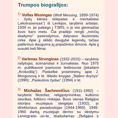
Trumpos biografijos:
1)
Volfas Mesingas
(
Wolf Messing
, 1899-1974)
- žydų kilmės telepatas ir mentalistas
(„ekstrasensas“) iš Lenkijos, tarybinis artistas.
1939 m. jis pabėgo į TSRS, o jo visi giminaičiai
žuvo karo metu. Čia pradėjo rengti „minčių
skaitymo“ pasirodymus, dalyvavo iliuzionistu
cirke. Apie jį sklido daugybė legendų, tačiau
patikrinus dauguma jų pripažintos išmone. Apie jį
susukti keli filmai.
2)
Varlenas Stronginas
(1932-2015) – tarybinis
rašytojas, scenaristas ir žurnalistas. Nuo 1975
m. publikavosi įvairiuose leidiniuose (įskaitant
„Krokodilą“). Paskelbė prisiminimų apie J.
Morgunovą ir kt. Išleido knygas „Stalino dvynys“
(1990), „Paskutinis žydas“ (1994) ir kt.
3)
Michailas Šachnovičius
(1911-1992) –
tarybinis filosofas, religijotyrininkas, kultūros
istorikas, folkloro rinkėjas. Buvo vienas Religijos
istorijos muziejaus steigėjas (1932), jo
direktoriaus pavaduotojas (1944-1960). 1946-
1960 darbą muziejuje derino su dėstymu
Leningrado un-te, skaitydamas „Religijos ir