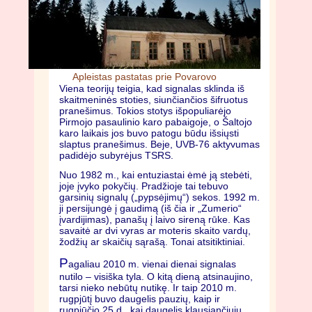
Apleistas pastatas prie Povarovo
Viena teorijų teigia, kad signalas sklinda iš
skaitmeninės stoties, siunčiančios šifruotus
pranešimus. Tokios stotys išpopuliarėjo
Pirmojo pasaulinio karo pabaigoje, o Šaltojo
karo laikais jos buvo patogu būdu išsiųsti
slaptus pranešimus. Beje, UVB-76 aktyvumas
padidėjo subyrėjus TSRS.
Nuo 1982 m., kai entuziastai ėmė ją stebėti,
joje įvyko pokyčių. Pradžioje tai tebuvo
garsinių signalų („pypsėjimų“) sekos. 1992 m.
ji persijungė į gaudimą (iš čia ir „Zumerio“
įvardijimas), panašų į laivo sireną rūke. Kas
savaitė ar dvi vyras ar moteris skaito vardų,
žodžių ar skaičių sąrašą. Tonai atsitiktiniai.
P
agaliau 2010 m. vienai dienai signalas
nutilo – visiška tyla. O kitą dieną atsinaujino,
tarsi nieko nebūtų nutikę. Ir taip 2010 m.
rugpjūtį buvo daugelis pauzių, kaip ir
rugpjūčio 25 d., kai daugelis klausiančiųjų