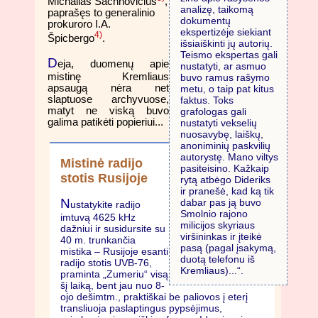
Michailas Šachnovičius
,
analizę, taikomą
paprašęs to generalinio
dokumentų
prokuroro I.A.
ekspertizėje siekiant
4)
Špicbergo
.
išsiaiškinti jų autorių.
Teismo ekspertas gali
D
eja, duomenų apie
nustatyti, ar asmuo
mistinę Kremliaus
buvo ramus rašymo
apsaugą nėra net
metu, o taip pat kitus
slaptuose archyvuose,
faktus. Toks
matyt ne viską buvo
grafologas gali
galima patikėti popieriui...
nustatyti vekselių
nuosavybę, laiškų,
anoniminių paskvilių
autorystę. Mano viltys
Mistinė radijo
pasiteisino. Kažkaip
stotis Rusijoje
rytą atbėgo Dideriks
ir pranešė, kad ką tik
N
dabar pas ją buvo
ustatykite radijo
Smolnio rajono
imtuvą 4625 kHz
milicijos skyriaus
dažniui ir susidursite su
viršininkas ir įteikė
40 m. trunkančia
pasą (pagal įsakymą,
mistika – Rusijoje esanti
duotą telefonu iš
radijo stotis UVB-76,
Kremliaus)...“.
praminta „Zumeriu“ visą
šį laiką, bent jau nuo 8-
ojo dešimtm., praktiškai be paliovos į eterį
transliuoja paslaptingus pypsėjimus,