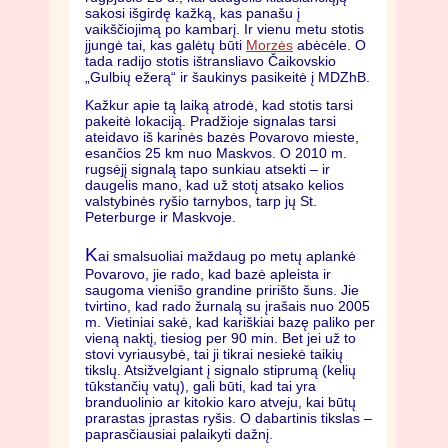
sakosi išgirdę kažką, kas panašu į
vaikščiojimą po kambarį. Ir vienu metu stotis
įjungė tai, kas galėtų būti
Morzės
abėcėle. O
tada radijo stotis ištransliavo Čaikovskio
„Gulbių ežerą“ ir šaukinys pasikeitė į MDZhB.
Kažkur apie tą laiką atrodė, kad stotis tarsi
pakeitė lokaciją. Pradžioje signalas tarsi
ateidavo iš karinės bazės Povarovo mieste,
esančios 25 km nuo Maskvos. O 2010 m.
rugsėjį signalą tapo sunkiau atsekti – ir
daugelis mano, kad už stotį atsako kelios
valstybinės ryšio tarnybos, tarp jų St.
Peterburge ir Maskvoje.
K
ai smalsuoliai maždaug po metų aplankė
Povarovo, jie rado, kad bazė apleista ir
saugoma vienišo grandine pririšto šuns. Jie
tvirtino, kad rado žurnalą su įrašais nuo 2005
m. Vietiniai sakė, kad kariškiai bazę paliko per
vieną naktį, tiesiog per 90 min. Bet jei už to
stovi vyriausybė, tai ji tikrai nesiekė taikių
tikslų. Atsižvelgiant į signalo stiprumą (kelių
tūkstančių vatų), gali būti, kad tai yra
branduolinio ar kitokio karo atveju, kai būtų
prarastas įprastas ryšis. O dabartinis tikslas –
paprasčiausiai palaikyti dažnį.