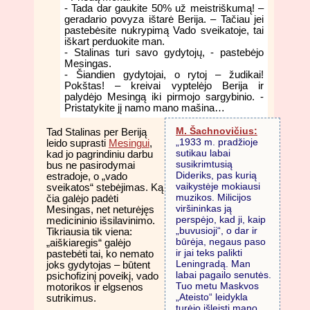
- Tada dar gaukite 50% už meistriškumą! –
geradario povyza ištarė Berija. – Tačiau jei
pastebėsite nukrypimą Vado sveikatoje, tai
iškart perduokite man.
- Stalinas turi savo gydytojų, - pastebėjo
Mesingas.
- Šiandien gydytojai, o rytoj – žudikai!
Pokštas! – kreivai vyptelėjo Berija ir
palydėjo Mesingą iki pirmojo sargybinio. -
Pristatykite jį namo mano mašina…
M. Šachnovičius:
Tad Stalinas per Beriją
„1933 m. pradžioje
leido suprasti
Mesingui
,
sutikau labai
kad jo pagrindiniu darbu
susikrimtusią
bus ne pasirodymai
Dideriks, pas kurią
estradoje, o „vado
vaikystėje mokiausi
sveikatos“ stebėjimas. Ką
muzikos. Milicijos
čia galėjo padėti
viršininkas ją
Mesingas, net neturėjęs
perspėjo, kad ji, kaip
medicininio išsilavinimo.
„buvusioji“, o dar ir
Tikriausia tik viena:
būrėja, negaus paso
„aiškiaregis“ galėjo
ir jai teks palikti
pastebėti tai, ko nemato
Leningradą. Man
joks gydytojas – būtent
labai pagailo senutės.
psichofizinį poveikį, vado
Tuo metu Maskvos
motorikos ir elgsenos
„Ateisto“ leidykla
sutrikimus.
turėjo išleisti mano