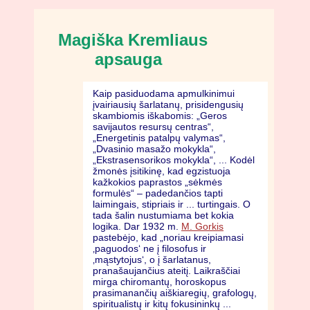
Magiška Kremliaus
apsauga
Kaip pasiduodama apmulkinimui
įvairiausių šarlatanų, prisidengusių
skambiomis iškabomis: „Geros
savijautos resursų centras“,
„Energetinis patalpų valymas“,
„Dvasinio masažo mokykla“,
„Ekstrasensorikos mokykla“, ... Kodėl
žmonės įsitikinę, kad egzistuoja
kažkokios paprastos „sėkmės
formulės“ – padedančios tapti
laimingais, stipriais ir ... turtingais. O
tada šalin nustumiama bet kokia
logika. Dar 1932 m.
M. Gorkis
pastebėjo, kad „noriau kreipiamasi
‚paguodos‘ ne į filosofus ir
‚mąstytojus‘, o į šarlatanus,
pranašaujančius ateitį. Laikraščiai
mirga chiromantų, horoskopus
prasimanančių aiškiaregių, grafologų,
spiritualistų ir kitų fokusininkų ...