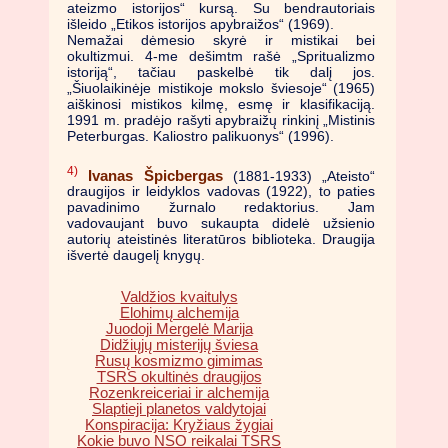
ateizmo istorijos“ kursą. Su bendrautoriais
išleido „Etikos istorijos apybraižos“ (1969).
Nemažai dėmesio skyrė ir mistikai bei
okultizmui. 4-me dešimtm rašė „Spritualizmo
istoriją“, tačiau paskelbė tik dalį jos.
„Šiuolaikinėje mistikoje mokslo šviesoje“ (1965)
aiškinosi mistikos kilmę, esmę ir klasifikaciją.
1991 m. pradėjo rašyti apybraižų rinkinį „Mistinis
Peterburgas. Kaliostro palikuonys“ (1996).
4)
Ivanas Špicbergas
(1881-1933) „Ateisto“
draugijos ir leidyklos vadovas (1922), to paties
pavadinimo žurnalo redaktorius. Jam
vadovaujant buvo sukaupta didelė užsienio
autorių ateistinės literatūros biblioteka. Draugija
išvertė daugelį knygų.
Valdžios kvaitulys
Elohimų alchemija
Juodoji Mergelė Marija
Didžiųjų misterijų šviesa
Rusų kosmizmo gimimas
TSRS okultinės draugijos
Rozenkreiceriai ir alchemija
Slaptieji planetos valdytojai
Konspiracija: Kryžiaus žygiai
Kokie buvo NSO reikalai TSRS