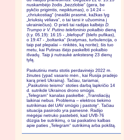
nuskambėjo žodis „bezzlobie“ (gera, be
pykčio prigimtis, nepiktumas), o 14:24 –
„chriukostiag“ (neaiški prasmė, kažkas lyg
„kriuksių vėliava“, o tai tarsi ir užuomina į
ukrainiečius). O prieš tai radijas kalbėjo
D.
Trumpo ir V. Putino telefoninio pokalbio
dieną
(t.y. 05.19): 16:15 - „blefopuf“ (blefo pufikas),
o 19:47 - „boltanka“ (kratymas, turbulencija, o
taip pat plepalai – rinkitės, ką norite); šis tuo
metu, kai Putinas išėjo paskelbti pokalbio
išvadų. Taip ji nutraukė ankstesnę 23 dienų
tylą.
Paskutiniu metu stotis perdavinėjo 2022 m.
žinutes (ypač vasario mėn., kai Rusija pradėjo
karą prieš Ukrainą). Tačiau, tariamai,
„Paskutinio teismo“ stoties darbą lapkričio 14
d. sutrikdė Ukrainos drono smūgis.
„Telegram“ kanalas paskelbė: „Transliacijų
laikinai nebus. Problema – elektros tiekimo
sutrikimas dėl UAV smūgio į pastotę“. Tačiau
situacija pasirodo yra painesnė. Radijo
mėgėjai netruko pastebėti, kad UVB-76
dūzgia be sutrikimų, o tai paskatino kalbas
apie paties „Telegram“ sutrikimą arba pokštą.