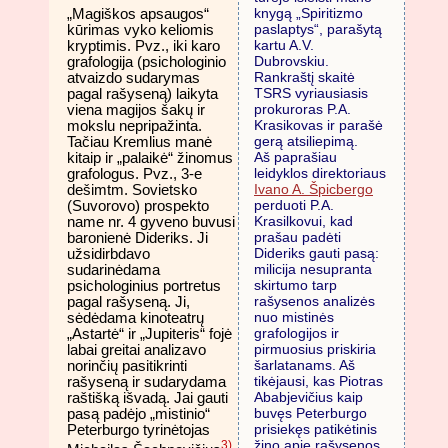
knygą „Spiritizmo
„Magiškos apsaugos“
paslaptys“, parašytą
kūrimas vyko keliomis
kartu A.V.
kryptimis. Pvz., iki karo
Dubrovskiu.
grafologija (psichologinio
Rankraštį skaitė
atvaizdo sudarymas
TSRS vyriausiasis
pagal rašyseną) laikyta
prokuroras P.A.
viena magijos šakų ir
Krasikovas ir parašė
mokslu nepripažinta.
gerą atsiliepimą.
Tačiau Kremlius manė
Aš paprašiau
kitaip ir „palaikė“ žinomus
leidyklos direktoriaus
grafologus. Pvz., 3-e
Ivano A. Špicbergo
dešimtm. Sovietsko
perduoti P.A.
(Suvorovo) prospekto
Krasilkovui, kad
name nr. 4 gyveno buvusi
prašau padėti
baronienė Dideriks. Ji
Dideriks gauti pasą:
užsidirbdavo
milicija nesupranta
sudarinėdama
skirtumo tarp
psichologinius portretus
rašysenos analizės
pagal rašyseną. Ji,
nuo mistinės
sėdėdama kinoteatrų
grafologijos ir
„Astartė“ ir „Jupiteris“ fojė
pirmuosius priskiria
labai greitai analizavo
šarlatanams. Aš
norinčių pasitikrinti
tikėjausi, kas Piotras
rašyseną ir sudarydama
Ababjevičius kaip
raštišką išvadą. Jai gauti
buvęs Peterburgo
pasą padėjo „mistinio“
prisiekęs patikėtinis
Peterburgo tyrinėtojas
žino apie rašysenos
3)