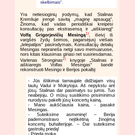
skelbimais“.
Yra netiesioginių įrodymų, kad Stalinas
Kremliuje įrengė savitą „maginę apsaugą“.
Žinoma, kad vadas periodiškai kreipėsi
konsultacijų pas ekstrasensą ir „aiškiaregį“
1)
Volfą Grigorjevičių Mesingą
, išeivį iš
vargšės žydų šeimos, pagarsėjusį viešais
„telepatijos“ pasirodymais. Konsultacijų detalių
Mesingas nepraneša netgi savo memuaruose,
nors kitais klausimas giriasi net susiriesdamas.
2)
Varlenas Stronginas
knygoje „Stalinas ir
aiškiaregis Volfas Mesingas“ bandė
rekonstruoti Mesingo ir Berijos pokalbį:
- Jūs ištikimai tarnaujate didžiajam visų
tautų Vadui ir Mokytojui. Aš nepykstu ant
jūsų. Stalinas dar pasimatys su jumis. Tuo
neabejoju. O mūsų susitikimo prisiminimui
nurodysiu pakelti jūsų koncertų kainą.
- Mano aukščiausia kaina, - pasakė
Mesingas.
- Suteiksime asmeninę! – Berija
pademonstravo neįtikėtiną žinojimą
koncertų buhalterijoje. – Dar suteiksime
gastrolių priedą!
- Priedą moka.