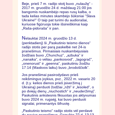
Beje, prieš 7 m. radijo stotį buvo „nulaužę“ -
2017 m. gruodžio 24 d. maždaug 21:00 jos
bangomis nuskambėjo repas rusų kalba, o
tada kelias minutes skambėjo šūksniai “Slava
Ukraine!“ O taip pat turimi du audiorašai,
kuriuose figūruoja tokie išsireiškimai kaip
„Raša-pidoraša“ ir pan.
N
elauktai 2024 m. gruodžio 13 d.
(penktadienį) ši „Paskutinio teismo dienos“
radijo stotis per parą paskelbė net 24-is
pranešimus. Pirmaisiais nuskambėjusiais
žodžiais buvo „Chunchuz“, „azbuka“ ir
„nanaika“, o vėliau „pankosvod“, „lagograč“,
„onenorust“ ir „geenna“, paskutiniu žodžiu
17:14 (Maskvos laiku) buvo „brodoščiolk“.
Jos pranešimai pasirodydavo prieš
reikšmingus įvykius, pvz., 2022 m. vasario 20
d. (t.y. kelios dienos prieš įsiveržimą į
Ukrainą) perduoti žodžiai „nžti“ ir „lesoled“, o
po dviejų dienų „niuchostich“ ir „neuderžimyj“.
Paskutinis ankstesnis fiksuotas jos aktyvumas
buvo 2024 m. rugsėjį, kai buvo perduoti
signalai, primenantys šifruotę.
„Paskutinio teismo“ radijo stotis vėl perdavė
du naujus pranešimus. Gegužės 22 d. 13:13