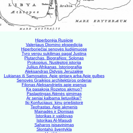
Hiperborėja Rusijoje
Valerijaus Diomino ekspedicija
Hiperboriečiai senovės liudijimuose
Tyro vergų sukilimas pagal Justiną
Plutarchas. Biografijos: Solonas
Prokopijus. Nuslėptoji istorija
Julijus Afrikanas. Istoriografija
Aleksandras Didysis Jeruzalėje
Lukianas iš Samosatos. Apie gintarą arba Apie gulbes
Senovės Graikijos architektūros orderiai
Filonas Aleksandrietis apie esenus
Ką pasakoja Rozetos akmuo?
Paslaptingas Atėnės gimimas
Ar seniai kalbama lietuviškai?
Iki Konfucijaus: kinų priešistorė
Teofrastas. Apie akmenis
Mainadės ir Dionisas
Istorikas ir valdovas
Istorikas Al-Masudi
Saharos įsisavinimas
Slontaho šventykla