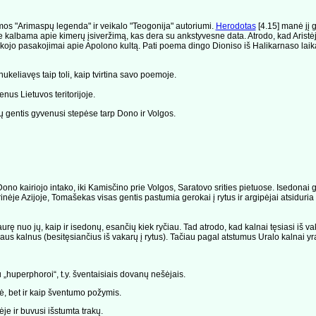
mos "Arimaspų legenda" ir veikalo "Teogonija" autoriumi.
Herodotas
[4.15] manė jį 
e kalbama apie kimerų įsiveržimą, kas dera su ankstyvesne data. Atrodo, kad Aristė
ojo pasakojimai apie Apolono kultą. Pati poema dingo Dioniso iš Halikarnaso laikai
nukeliavęs taip toli, kaip tvirtina savo poemoje.
us Lietuvos teritorijoje.
 gentis gyvenusi stepėse tarp Dono ir Volgos.
kairiojo intako, iki Kamisčino prie Volgos, Saratovo srities pietuose. Isedonai gyv
je Azijoje, Tomašekas visas gentis pastumia gerokai į rytus ir argipėjai atsiduria ne
ę nuo jų, kaip ir isedonų, esančių kiek ryčiau. Tad atrodo, kad kalnai tęsiasi iš vakar
s kalnus (besitęsiančius iš vakarų į rytus). Tačiau pagal atstumus Uralo kalnai yra
„huperphoroi“, t.y. šventaisiais dovanų nešėjais.
ė, bet ir kaip šventumo požymis.
je ir buvusi išstumta trakų.