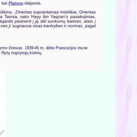
ų
bei
Platono
idėjomis.
iškina: „Orientas suprantamas mistiškai, Orientas
ina Tamsa, sako Hayy ibn Yaqzan'o pasakojimas,
ojantis pasinerti į ją dėl sunkumų baimės, ateis į
s, nes ji sugriauna visas kantrybes ir normas, pagal
zmo žinovas. 1939-45 m. dirbo Prancūzijos ins-te
 Rytų mąstytojų kūrinių.