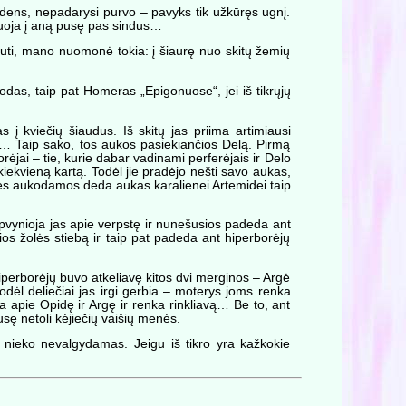
ens, nepadarysi purvo – pavyks tik užkūręs ugnį.
žiuoja į aną pusę pas sindus…
iauti, mano nuomonė tokia: į šiaurę nuo skitų žemių
odas, taip pat Homeras „Epigonuose“, jei iš tikrųjų
 į kviečių šiaudus. Iš skitų jas priima artimiausi
tus… Taip sako, tos aukos pasiekiančios Delą. Pirmą
ėjai – tie, kurie dabar vadinami perferėjais ir Delo
kiekvieną kartą. Todėl jie pradėjo nešti savo aukas,
onės aukodamos deda aukas karalienei Artemidei taip
pvynioja jas apie verpstę ir nunešusios padeda ant
ios žolės stiebą ir taip pat padeda ant hiperborėjų
hiperborėjų buvo atkeliavę kitos dvi merginos – Argė
dėl deliečiai jas irgi gerbia – moterys joms renka
eda apie Opidę ir Argę ir renka rinkliavą… Be to, ant
sę netoli kėjiečių vaišių menės.
 nieko nevalgydamas. Jeigu iš tikro yra kažkokie