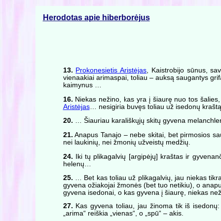
Herodotas apie hiberborėjus
13.
Prokonesietis Aristėjas
, Kaistrobijo sūnus, s
vienaakiai arimaspai, toliau – auksą saugantys grifai,
kaimynus …
16.
Niekas nežino, kas yra į šiaurę nuo tos šalies,
Aristėjas
… nesigiria buvęs toliau už isedonų kraštą
20.
… Šiauriau karališkųjų skitų gyvena melanchlenai
21.
Anapus Tanajo – nebe skitai, bet pirmosios sau
nei laukinių, nei žmonių užveistų medžių.
24.
Iki tų plikagalvių [argipėjų] kraštas ir gyvena
helenų…
25.
… Bet kas toliau už plikagalvių, jau niekas tikr
gyvena ožiakojai žmonės (bet tuo netikiu), o anapu
gyvena isedonai, o kas gyvena į šiaurę, niekas nežin
27.
Kas gyvena toliau, jau žinoma tik iš isedonų
„arima“ reiškia „vienas“, o „spū“ – akis.