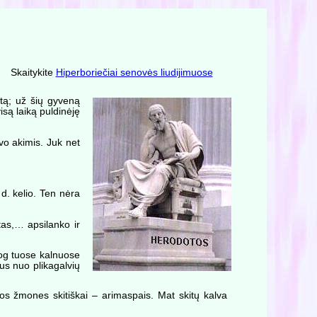
Skaitykite
Hiperboriečiai senovės liudijimuose
tą; už šių gyveną
visą laiką puldinėję
vo akimis. Juk net
d. kelio. Ten nėra
tas,… apsilanko ir
 jog tuose kalnuose
us nuo plikagalvių
s žmones skitiškai – arimaspais. Mat skitų kalva