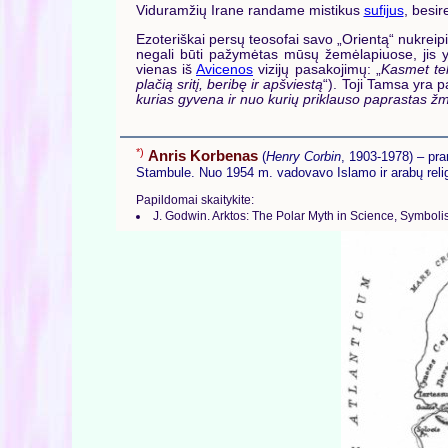
Viduramžių Irane randame mistikus
sufijus
, besir
Ezoteriškai persų teosofai savo „Orientą“ nukreip
negali būti pažymėtas mūsų žemėlapiuose, jis 
vienas iš
Avicenos
vizijų pasakojimų: „
Kasmet tek
plačią sritį, beribę ir apšviestą
“). Toji Tamsa yra
kurias gyvena ir nuo kurių priklauso paprastas žm
*)
Anris Korbenas
(
Henry Corbin
, 1903-1978) – pra
Stambule. Nuo 1954 m. vadovavo Islamo ir arabų religi
Papildomai skaitykite:
J. Godwin. Arktos: The Polar Myth in Science, Symboli