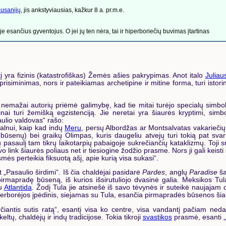
usanijų
, jis ankstyviausias, kažkur 8 a. pr.m.e.
e esančius gyventojus. O jei jų ten nėra, tai ir hiperboriečių buvimas įtartinas
tį yra fizinis (katastrofiškas) Žemės ašies pakrypimas. Anot italo
Juliau
prisiminimas, nors ir pateikiamas archetipine ir mitine forma, turi istorinę
 nemažai autorių priėmė galimybę, kad tie mitai turėjo specialų simboli
tinai turi žemišką egzistenciją. Jie neretai yra šiaurės kryptimi, simb
ulio valdovas“ rašo:
kalnui, kaip kad indų
Meru
, persų Albordžas ar Montsalvatas vakariečių
būsenų) bei graikų Olimpas, kuris daugeliu atvejų turi tokią pat svarb
aulį tam tikrų laikotarpių pabaigoje sukrečiančių kataklizmų. Toji sriti
link šiaurės poliaus net ir tiesiogine žodžio prasme. Nors ji gali keisti s
smės perteikia fiksuotą ašį, apie kurią visa sukasi
“.
 „Pasaulio širdimi“. Iš čia chaldėjai pasidarė
Pardes
, anglų
Paradise
ša
irmapradę būseną, iš kurios išsirutuliojo dvasinė galia. Meksikos Tula 
su
Atlantida
. Žodį Tula jie atsinešė iš savo tėvynės ir suteikė naujajam c
iperborėjos įpėdinis, siejamas su Tula, esančia pirmapradės būsenos šiau
erčiantis sutis ratą“, esantį visa ko centre, visa vandantį pačiam neda
eltų, chaldėjų ir indų tradicijose. Tokia tikroji
svastikos
prasmė, esanti „