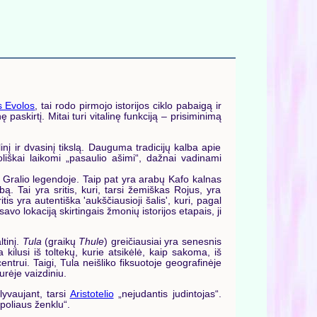
s Evolos
, tai rodo pirmojo istorijos ciklo pabaigą ir
 paskirtį. Mitai turi vitalinę funkciją – prisiminimą
nį ir dvasinį tikslą. Dauguma tradicijų kalba apie
oliškai laikomi „pasaulio ašimi“, dažnai vadinami
 Gralio legendoje. Taip pat yra arabų Kafo kalnas
ą. Tai yra sritis, kuri, tarsi žemiškas Rojus, yra
s yra autentiška 'aukščiausioji šalis', kuri, pagal
avo lokaciją skirtingais žmonių istorijos etapais, ji
ltinį.
Tula
(graikų
Thule
) greičiausiai yra senesnis
kilusi iš toltekų, kurie atsikėlė, kaip sakoma, iš
entrui. Taigi, Tula neišliko fiksuotoje geografinėje
rėje vaizdiniu.
lyvaujant, tarsi
Aristotelio
„nejudantis judintojas“.
poliaus ženklu“.