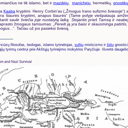
emiančius ne tik islamo, bet ir
mazdėjų
,
manichėjų
, hermetikų,
gnostik
ia
Kaaba
kryptimi. Henry Corbin'as („Žmogus Irano sufizmo šviesoje“) a
yra šiaurės kryptimi, anapus šiaurės“ (Tame polyje viešpatauja amž
anti saulė šviečia joje nustatytą laiką. Stojantis prieš Tamsą ir neabej
 paprasto žmogaus tamsumas: „
Pereiti ją yra baisi ir skausminga patirti
ogus...
“. Tačiau už jos pasieksi šviesą.
ncūzų filosofas, teologas, islamo tyrinėtojas,
sufijų
misticizmo ir
šiitų
gnostici
jų tyrimų centrui prie Akštųjų tyrinėjimo mokyklos Paryžiuje. Išvertė daugelio
sm and Nazi Survival