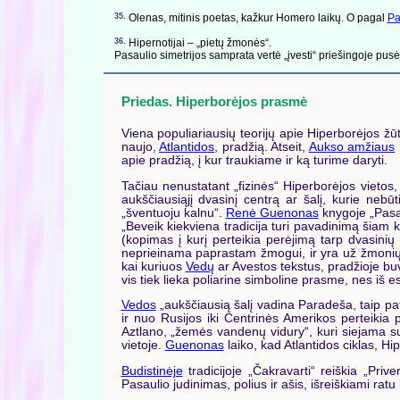
35.
Olenas, mitinis poetas, kažkur Homero laikų. O pagal
Pa
36.
Hipernotijai – „pietų žmonės“.
Pasaulio simetrijos samprata vertė „įvesti“ priešingoje pusėj
Priedas. Hiperborėjos prasmė
Viena populiariausių teorijų apie Hiperborėjos žū
naujo,
Atlantidos
, pradžią. Atseit,
Aukso amžiaus
apie pradžią, į kur traukiame ir ką turime daryti.
Tačiau nenustatant „fizinės“ Hiperborėjos vietos,
aukščiausiąjį dvasinį centrą ar šalį, kurie nebū
„šventuoju kalnu“.
Renė Guenonas
knygoje „Pasa
„
Beveik kiekviena tradicija turi pavadinimą šiam 
(kopimas į kurį perteikia perėjimą tarp dvasinių 
neprieinama paprastam žmogui, ir yra už žmonių pas
kai kuriuos
Vedų
ar Avestos tekstus, pradžioje buvo 
vis tiek lieka poliarine simboline prasme, nes iš e
Vedos
„aukščiausią šalį vadina Paradeša, taip pat
ir nuo Rusijos iki Centrinės Amerikos perteikia p
Aztlano, „žemės vandenų vidury“, kuri siejama 
vietoje.
Guenonas
laiko, kad Atlantidos ciklas, H
Budistinėje
tradicijoje „Čakravarti“ reiškia „Priv
Pasaulio judinimas, polius ir ašis, išreiškiami ratu k