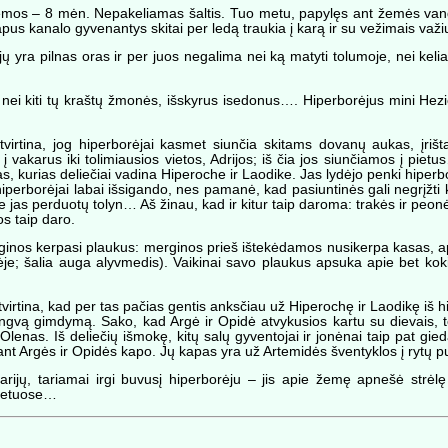
mos – 8 mėn. Nepakeliamas šaltis. Tuo metu, papylęs ant žemės vand
apus kanalo gyvenantys skitai per ledą traukia į karą ir su vežimais va
jų yra pilnas oras ir per juos negalima nei ką matyti tolumoje, nei kel
 nei kiti tų kraštų žmonės, išskyrus isedonus…. Hiperborėjus mini Hezi
virtina, jog hiperborėjai kasmet siunčia skitams dovanų aukas, įrištas
į vakarus iki tolimiausios vietos, Adrijos; iš čia jos siunčiamos į pie
, kurias deliečiai vadina Hiperoche ir Laodike. Jas lydėjo penki hiperbor
hiperborėjai labai išsigando, nes pamanė, kad pasiuntinės gali negrįžti 
šie jas perduotų tolyn… Aš žinau, kad ir kitur taip daroma: trakės ir pe
jos taip daro.
ginos kerpasi plaukus: merginos prieš ištekėdamos nusikerpa kasas, a
ėje; šalia auga alyvmedis). Vaikinai savo plaukus apsuka apie bet kok
tvirtina, kad per tas pačias gentis anksčiau už Hiperochę ir Laodikę iš 
engvą gimdymą. Sako, kad Argė ir Opidė atvykusios kartu su dievais, to
 Olenas. Iš deliečių išmokę, kitų salų gyventojai ir jonėnai taip pat gi
nt Argės ir Opidės kapo. Jų kapas yra už Artemidės šventyklos į rytų pu
rijų, tariamai irgi buvusį hiperborėju – jis apie žemę apnešė strėlę
 pietuose…