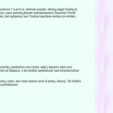
gyvenus 7 a.pr.m.e. pirmoje pusėje, tačiau pagal Suidą jis
jas į savo poemą įtraukė ankstyviausius Šiaurinio Ponto
s, bet spėjama, kas Tzetzas pacitavo kelias jos eilutes.
entų į pietryčius nuo Uralo, taigi į šiaurės rytus nuo
t už Altajaus, o tai leidžia spekuliuoti, kad hinerboriečiai
ų į rytus, kai Uralo kalnai eina iš pietų į šiaurę. Tai leidžia
 priimtinesni.