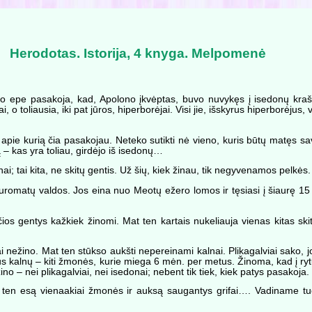
Herodotas. Istorija, 4 knyga. Melpomenė
avo epe pasakoja, kad, Apolono įkvėptas, buvo nuvykęs į isedonų kraš
 o toliausia, iki pat jūros, hiperborėjai. Visi jie, išskyrus hiperborėjus, 
 apie kurią čia pasakojau. Neteko sutikti nė vieno, kuris būtų matęs sa
 – kas yra toliau, girdėjo iš isedonų…
; tai kita, ne skitų gentis. Už šių, kiek žinau, tik negyvenamos pelkės.
romatų valdos. Jos eina nuo Meotų ežero lomos ir tęsiasi į šiaurę 15 
nčios gentys kažkiek žinomi. Mat ten kartais nukeliauja vienas kitas ski
ai nežino. Mat ten stūkso aukšti nepereinami kalnai. Plikagalviai sako,
s kalnų – kiti žmonės, kurie miega 6 mėn. per metus. Žinoma, kad į ryt
o – nei plikagalviai, nei isedonai; nebent tik tiek, kiek patys pasakoja.
: ten esą vienaakiai žmonės ir auksą saugantys grifai…. Vadiname tuo