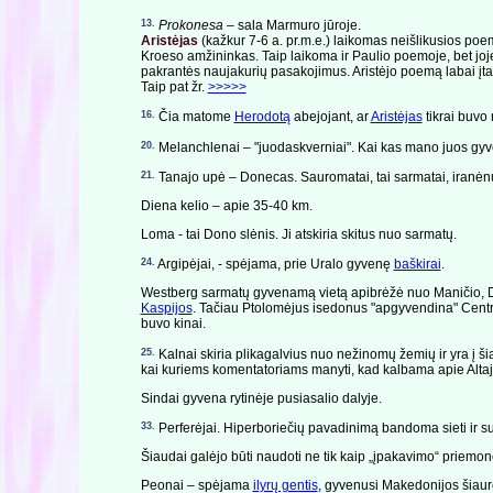
13.
Prokonesa
– sala Marmuro jūroje.
Aristėjas
(kažkur 7-6 a. pr.m.e.) laikomas neišlikusios poe
Kroeso amžininkas. Taip laikoma ir Paulio poemoje, bet joj
pakrantės naujakurių pasakojimus. Aristėjo poemą labai įtak
Taip pat žr.
>>>>>
16.
Čia matome
Herodotą
abejojant, ar
Aristėjas
tikrai buvo 
20.
Melanchlenai – "juodaskverniai". Kai kas mano juos gyven
21.
Tanajo upė – Donecas. Sauromatai, tai sarmatai, iranėnų
Diena kelio – apie 35-40 km.
Loma - tai Dono slėnis. Ji atskiria skitus nuo sarmatų.
24.
Argipėjai, - spėjama, prie Uralo gyvenę
baškirai
.
Westberg sarmatų gyvenamą vietą apibrėžė nuo Maničio, Dono 
Kaspijos
. Tačiau Ptolomėjus isedonus "apgyvendina" Centrinė
buvo kinai.
25.
Kalnai skiria plikagalvius nuo nežinomų žemių ir yra į šiaur
kai kuriems komentatoriams manyti, kad kalbama apie Altajau
Sindai gyvena rytinėje pusiasalio dalyje.
33.
Perferėjai. Hiperboriečių pavadinimą bandoma sieti ir su 
Šiaudai galėjo būti naudoti ne tik kaip „įpakavimo“ priemon
Peonai – spėjama
ilyrų gentis
, gyvenusi Makedonijos šiaurė