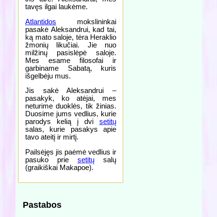
tavęs ilgai laukėme.
Atlantidos
mokslininkai
pasakė Aleksandrui, kad tai,
ką mato saloje, tėra Heraklio
žmonių likučiai. Jie nuo
milžinų pasislėpė saloje.
Mes esame filosofai ir
garbiname Sabatą, kuris
išgelbėju mus.
Jis sakė Aleksandrui –
pasakyk, ko atėjai, mes
neturime duoklės, tik žinias.
Duosime jums vedlius, kurie
parodys kelią į dvi
setitų
salas, kurie pasakys apie
tavo ateitį ir mirtį.
Pailsėjęs jis paėmė vedlius ir
pasuko prie
setitų
salų
(graikiškai Makapoe).
Pastabos