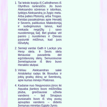
Tai teksto kopija iš Callisthenes iš
Olynthos rankraščio. Jis buvo
Aleksandro sūnėnas ir istorikas,
lydėjęs Aleksandrą jo žygio metu.
Arba paties Ptolomy, arba Trogas.
Keistas pasakojimas apie Heraklį
ir Severis, palikusius Makedoniją
ir sudeginusius laivus, kad
niekada negrįžtų į savo
nuodėmingą šalį. Bet graikai vėl
paniro į nuodėmes ir Dievas
pasiuntė milžinus, kad juos
išžudytų.
Senieji vardai Gath ir Lackys yra
Hesy stela. Ir Sevis stela
tikriausiai pavadinta dėl
egzistavusių stelų. Senuosiuose
žemėlapiuose iš tikro buvo
Heraklio stulpai.
Vėliau Aleksandras sakė
Aristoteliui radęs tik filosofus ir
jokių graikų dievų ar šventovių,
apie kurias minėjo Platonas.
Kadaise nuo Negyvosios jūros iki
Aquaba įlankos buvo milžiniška
įduba, greičiausiai užlieta
vandens – tad Sinajaus
pusiasalis buvo iš visų pusių
apsuptas vandens – didelis
žemynas minėtas Egipto žynio.