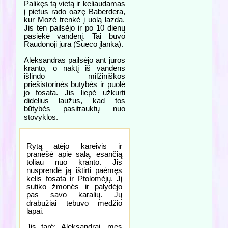
Palikęs tą vietą ir keliaudamas
į pietus rado oazę Baberdera,
kur Mozė trenkė į uolą lazda.
Jis ten pailsėjo ir po 10 dienų
pasiekė vandenį. Tai buvo
Raudonoji jūra (Sueco įlanka).
Aleksandras pailsėjo ant jūros
kranto, o naktį iš vandens
išlindo milžiniškos
priešistorinės būtybės ir puolė
jo fosata. Jis liepė užkurti
didelius laužus, kad tos
būtybės pasitrauktų nuo
stovyklos.
Rytą atėjo kareivis ir
pranešė apie salą, esančią
toliau nuo kranto. Jis
nusprendė ją ištirti paėmęs
kelis fosata ir Ptolomėjų. Jį
sutiko žmonės ir palydėjo
pas savo karalių. Jų
drabužiai tebuvo medžio
lapai.
Jis tarė: Aleksandrai, mes