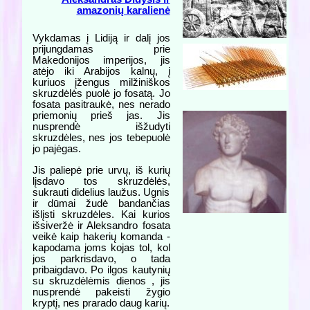
amazonių karalienė
Vykdamas į Lidiją ir dalį jos
prijungdamas prie
Makedonijos imperijos, jis
atėjo iki Arabijos kalnų, į
kuriuos įžengus milžiniškos
skruzdėlės puolė jo fosatą. Jo
fosata pasitraukė, nes nerado
priemonių prieš jas. Jis
nusprendė išžudyti
skruzdėles, nes jos tebepuolė
jo pajėgas.
Jis paliepė prie urvų, iš kurių
lįsdavo tos skruzdėlės,
sukrauti didelius laužus. Ugnis
ir dūmai žudė bandančias
išlįsti skruzdėles. Kai kurios
išsiveržė ir Aleksandro fosata
veikė kaip hakerių komanda -
kapodama joms kojas tol, kol
jos parkrisdavo, o tada
pribaigdavo. Po ilgos kautynių
su skruzdėlėmis dienos , jis
nusprendė pakeisti žygio
kryptį, nes prarado daug karių.