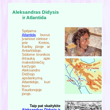
Aleksandras Didysis
ir Atlantida
Spėjama
Atlantidą
buvus
įvairiose vietose -
prie Kretos,
Karibų jūroje ar
Antarktidoje.
Siūlome kronikos
ištrauką apie
makedoniečių
karžygio
Aleksandro
Didžiojo
apsilankymą
Atlantidoje, kuri
buvo
Raudonojoje
jūroje.
Taip pat skaitykite
Aleksandras Didysis ir