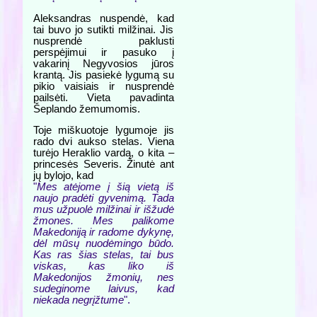
Aleksandras nuspendė, kad
tai buvo jo sutikti milžinai. Jis
nusprendė paklusti
perspėjimui ir pasuko į
vakarinį Negyvosios jūros
krantą. Jis pasiekė lygumą su
pikio vaisiais ir nusprendė
pailsėti. Vieta pavadinta
Šeplando žemumomis.
Toje miškuotoje lygumoje jis
rado dvi aukso stelas. Viena
turėjo Heraklio vardą, o kita –
princesės Severis. Žinutė ant
jų bylojo, kad
"
Mes atėjome į šią vietą iš
naujo pradėti gyvenimą. Tada
mus užpuolė milžinai ir išžudė
žmones. Mes palikome
Makedoniją ir radome dykynę,
dėl mūsų nuodėmingo būdo.
Kas ras šias stelas, tai bus
viskas, kas liko iš
Makedonijos žmonių, nes
sudeginome laivus, kad
niekada negrįžtume
".