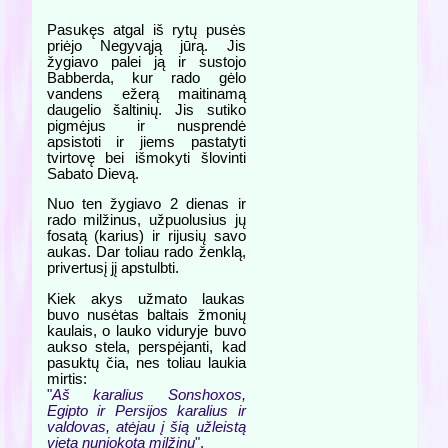
Pasukęs atgal iš rytų pusės
priėjo Negyvąją jūrą. Jis
žygiavo palei ją ir sustojo
Babberda, kur rado gėlo
vandens ežerą maitinamą
daugelio šaltinių. Jis sutiko
pigmėjus ir nusprendė
apsistoti ir jiems pastatyti
tvirtovę bei išmokyti šlovinti
Sabato Dievą.
Nuo ten žygiavo 2 dienas ir
rado milžinus, užpuolusius jų
fosatą (karius) ir rijusių savo
aukas. Dar toliau rado ženklą,
privertusį jį apstulbti.
Kiek akys užmato laukas
buvo nusėtas baltais žmonių
kaulais, o lauko viduryje buvo
aukso stela, perspėjanti, kad
pasuktų čia, nes toliau laukia
mirtis:
"
Aš karalius Sonshoxos,
Egipto ir Persijos karalius ir
valdovas, atėjau į šią užleistą
vietą nuniokotą milžinų
".