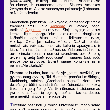
(
Marckalada
), minimą kai kuriuose islandiškuose
šaltiniuose, ir numanomą esant Šiaurės Amerikos
žemyno dalimi Atlanto vandenyno pakrantėje (Labradoru
ar Niūfaundlendu).
Marckalada paminima 3-je knygoje, aprašančioje trečią
žmonijos amžių (nuo
Abraomo
iki Dovydo) pagal
tradicinė
Augustino
skirstymą. Šioje knygoje autorius
įterpia ilgus geografinius ekskursus, daugiausia
liečiančius egzotiškus kraštus: Tolimuosius rytus,
Arktiką, Okeanijos salas, Afriką... Dažnai remiasi
moksliniais veikalas, nesenais kelionių aprašymais ir
kitais šaltiniais. Jis susipažinęs su Viduramžių žiniomis
apie klimato zonas ir domėsi svarstymu apie žmonių
gyvenimą pietų (
sub equinoctiali
) ir šiaurės (
sub pollo
artico
) pakraščiuose. Būtent šiame kontekste jis ir
pamini „Marckalada“.
Flamma apibūdina, kad toje šalyje „gausu medžių“, ten
gyvena daug gyvūnų. Tai iš esmės panašu į miškingąjį
Marklandą, minimą „Grenlandų sagoje“. Nors šios
detalės gali būti ir standartinės, apibūdinančios bet kokią
tinkamą ir gerą žemę. Vis tik niūrumas ir atšiaurumas
yra bendras šiaurinių regionų bruožas – tad tos detalės
nėra nereikšmingos ir menkavertės.
T
urėtume pasitikėti „Cronica universalis“, mat visame
veikale Galvaneus nurodo, kur jis girdėjo tas istorijas, ir