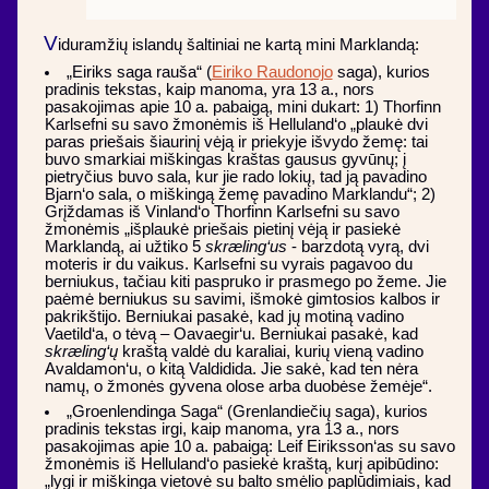
V
iduramžių islandų šaltiniai ne kartą mini Marklandą:
„Eiriks saga rauša“ (
Eiriko Raudonojo
saga), kurios
pradinis tekstas, kaip manoma, yra 13 a., nors
pasakojimas apie 10 a. pabaigą, mini dukart: 1) Thorfinn
Karlsefni su savo žmonėmis iš Helluland‘o „plaukė dvi
paras priešais šiaurinį vėją ir priekyje išvydo žemę: tai
buvo smarkiai miškingas kraštas gausus gyvūnų; į
pietryčius buvo sala, kur jie rado lokių, tad ją pavadino
Bjarn‘o sala, o miškingą žemę pavadino Marklandu“; 2)
Grįždamas iš Vinland‘o Thorfinn Karlsefni su savo
žmonėmis „išplaukė priešais pietinį vėją ir pasiekė
Marklandą, ai užtiko 5
skræling‘us
- barzdotą vyrą, dvi
moteris ir du vaikus. Karlsefni su vyrais pagavoo du
berniukus, tačiau kiti paspruko ir prasmego po žeme. Jie
paėmė berniukus su savimi, išmokė gimtosios kalbos ir
pakrikštijo. Berniukai pasakė, kad jų motiną vadino
Vaetild‘a, o tėvą – Oavaegir‘u. Berniukai pasakė, kad
skræling‘ų
kraštą valdė du karaliai, kurių vieną vadino
Avaldamon‘u, o kitą Valdidida. Jie sakė, kad ten nėra
namų, o žmonės gyvena olose arba duobėse žemėje“.
„Groenlendinga Saga“ (Grenlandiečių saga), kurios
pradinis tekstas irgi, kaip manoma, yra 13 a., nors
pasakojimas apie 10 a. pabaigą: Leif Eiriksson‘as su savo
žmonėmis iš Helluland‘o pasiekė kraštą, kurį apibūdino:
„lygi ir miškinga vietovė su balto smėlio paplūdimiais, kad