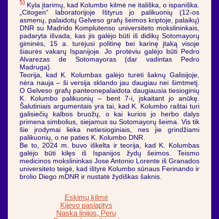
5)
Kyla įtarimų, kad Kolumbo kilmė ne itališka, o ispaniška.
„Citogen“ laboratorijoje Ištyrus jo palikuonių (12-os
asmenų, palaidotų Gelveso grafų šeimos kriptoje, palaikų)
DNR su Madrido Komplutenso universiteto mokslininkais,
padaryta išvada, kas jis galėjo būti iš didikų Sotomayorų
giminės, 15 a. turėjusi politinę bei karinę įtaką visoje
šiaurės vakarų Ispanijoje. Jo protėviu galėjo būti Pedro
Alvarezas de Sotomayoras (dar vadintas Pedro
Madruga).
Teorija, kad K. Kolumbas galėjo turėti šaknų Galisijoje,
nėra nauja – ši versija sklando jau daugiau nei šimtmetį.
O Gelveso grafų panteonepalaidota daugiausia tiesioginių
K. Kolumbo palikuonių – bent 7-i, įskaitant jo anūkę.
Šalutiniais argumentais yra tai, kad K. Kolumbo raštai turi
galisiečių kalbos bruožų, o kai kurios jo herbo dalys
primena simbolius, siejamus su Sotomayorų šeima. Vis tik
šie įrodymai lieka netiesioginiais, nes jie grindžiami
palikuonių, o ne paties K. Kolumbo DNR.
Be to, 2024 m. buvo iškelta ir teorija, kad K. Kolumbas
galėjo būti kilęs iš Ispanijos žydų šeimos. Teismo
medicinos mokslininkas Jose Antonio Lorente iš Granados
universiteto teigė, kad ištyrė Kolumbo sūnaus Ferinando ir
brolio Diego mDNR ir nustatė žydiškas šaknis.
Eskimų kilmė
Kijevo paslaptys
Naska linijos, Peru