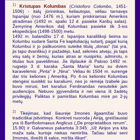
1)
Kristupas Kolumbas
(
Cristoforo Colombo
, 1451-
1506) - italų jūrininkas, keliautojas, vėliau tarnavęs
Ispanijai (nuo 1476 m.), kuriam priskiriamas Amerikos
atradimas (1492 m. spalio 12 d. pasiekė Karibų salas).
Žemyninę Amerikos dalį Kolumbas pasiekė tik 3-ios
ekspedicijos (1498-1500) metu.
1492 m. balandžio 17 d. Ispanijos karališkoji šeima su
Kolumbu sudarė Santa Fė kapituliacijų sutartį, pagal kurią
Kolumbui ir jo palikuonims suteikė titulą „donas“ (tai yra,
jis tapo dvariškiu) ir pažadėjo, kad, sėkmės atveju, jis taps
visų salų ir žemių, kurias atras ar nusipirks, admirolu, o
titulas bus paveldimas. Jis išplaukė iš Paloso 1492 m.
rugsėjo 3 d. karaka „Santa Maria“ kartu su dviem
karavelėmis „Pinta“ ir „Nina“. Vėliau iki 1504 m. surengė
dar tris keliones į Ameriką. Po 4-os kelionės Kolumbas
stengėsi susitikti su karaliumi, nes jo rėmėja Izabelė jau
buvo mirusi, bet karalius Ferdinandas nesuteikė jam
audiencijos. Nebuvo įgyvendinta ir nei viena iš žadėtų
privilegijų. Paliktas ir pamirštas Kolumbas mirė po 2-jų
metų.
2)
Tikėjimas, kad šiaurėje žmonės ilgaamžiai buvo
tradiciškai įsitvirtinęs. Konkreti nuoroda į Airiją, greičiausiai
yra iš Bartholomaeus Anglicus („De proprietatibus rerum“,
15.80) ir Galvaneus pakartota 3:345: „Už Airijos yra kita
maža sala, kurioje niekas nemiršta. Tačiau labai seni
žmonės, išvežti iš salos, miršta iškart“.