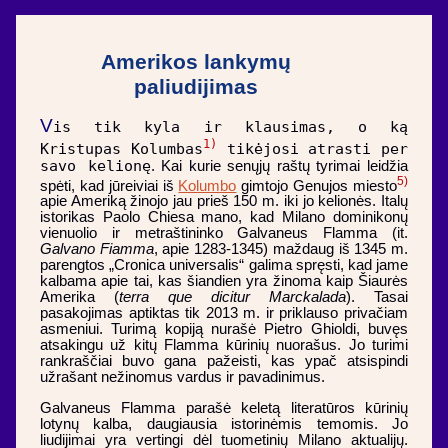
Amerikos lankymų
paliudijimas
V
is tik kyla ir klausimas, o ką
1)
Kristupas Kolumbas
tikėjosi atrasti per
savo kelionę
. Kai kurie senųjų raštų tyrimai leidžia
5)
spėti, kad jūreiviai iš
Kolumbo
gimtojo Genujos miesto
apie Ameriką žinojo jau prieš 150 m. iki jo kelionės. Italų
istorikas Paolo Chiesa mano, kad Milano dominikonų
vienuolio ir metraštininko Galvaneus Flamma (it.
Galvano Fiamma
, apie 1283-1345) maždaug iš 1345 m.
parengtos „Cronica universalis“ galima spręsti, kad jame
kalbama apie tai, kas šiandien yra žinoma kaip Šiaurės
Amerika (
terra que dicitur Marckalada
). Tasai
pasakojimas aptiktas tik 2013 m. ir priklauso privačiam
asmeniui. Turimą kopiją nurašė Pietro Ghioldi, buvęs
atsakingu už kitų Flamma kūrinių nuorašus. Jo turimi
rankraščiai buvo gana pažeisti, kas ypač atsispindi
užrašant nežinomus vardus ir pavadinimus.
Galvaneus Flamma parašė keletą literatūros kūrinių
lotynų kalba, daugiausia istorinėmis temomis. Jo
liudijimai yra vertingi dėl tuometinių Milano aktualijų.