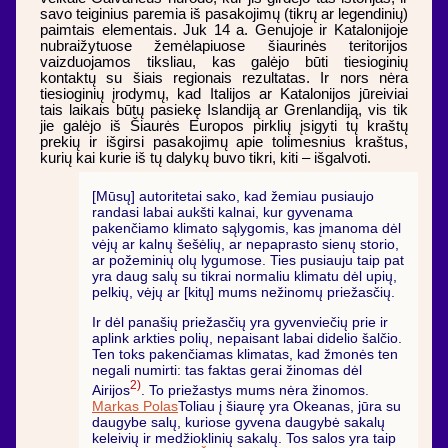
savo teiginius paremia iš pasakojimų (tikrų ar legendinių)
paimtais elementais. Juk 14 a. Genujoje ir Katalonijoje
nubraižytuose žemėlapiuose šiaurinės teritorijos
vaizduojamos tiksliau, kas galėjo būti tiesioginių
kontaktų su šiais regionais rezultatas. Ir nors nėra
tiesioginių įrodymų, kad Italijos ar Katalonijos jūreiviai
tais laikais būtų pasiekę Islandiją ar Grenlandiją, vis tik
jie galėjo iš Šiaurės Europos pirklių įsigyti tų kraštų
prekių ir išgirsi pasakojimų apie tolimesnius kraštus,
kurių kai kurie iš tų dalykų buvo tikri, kiti – išgalvoti.
[Mūsų] autoritetai sako, kad žemiau pusiaujo
randasi labai aukšti kalnai, kur gyvenama
pakenčiamo klimato sąlygomis, kas įmanoma dėl
vėjų ar kalnų šešėlių, ar nepaprasto sienų storio,
ar požeminių olų lygumose. Ties pusiauju taip pat
yra daug salų su tikrai normaliu klimatu dėl upių,
pelkių, vėjų ar [kitų] mums nežinomų priežasčių.
Ir dėl panašių priežasčių yra gyvenviečių prie ir
aplink arkties polių, nepaisant labai didelio šalčio.
Ten toks pakenčiamas klimatas, kad žmonės ten
negali numirti: tas faktas gerai žinomas dėl
2)
Airijos
. To priežastys mums nėra žinomos.
Markas Polas
Toliau į šiaurę yra Okeanas, jūra su
daugybe salų, kuriose gyvena daugybė sakalų
keleivių ir medžioklinių sakalų. Tos salos yra taip