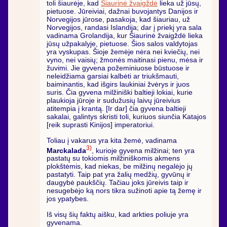
toli šiaurėje, kad
Šiaurinė žvaigždė
lieka už jūsų,
pietuose. Jūreiviai, dažnai buvojantys Danijos ir
Norvegijos jūrose, pasakoja, kad šiauriau, už
Norvegijos, randasi Islandija; dar į priekį yra sala
vadinama Grolandija, kur Šiaurinė žvaigždė lieka
jūsų užpakalyje, pietuose. Šios salos valdytojas
yra vyskupas. Šioje žemėje nėra nei kviečių, nei
vyno, nei vaisių; žmonės maitinasi pienu, mėsa ir
žuvimi. Jie gyvena požeminiuose būstuose ir
neleidžiama garsiai kalbėti ar triukšmauti,
baiminantis, kad išgirs laukiniai žvėrys ir juos
suris. Čia gyvena milžiniški baltieji lokiai, kurie
plaukioja jūroje ir sudužusių laivų jūreivius
atitempia į krantą. [Ir dar] čia gyvena baltieji
sakalai, galintys skristi toli, kuriuos siunčia Katajos
[reik suprasti Kinijos] imperatoriui.
Toliau į vakarus yra kita žemė, vadinama
3)
Marckalada
, kurioje gyvena milžinai; ten yra
pastatų su tokiomis milžiniškomis akmens
plokštėmis, kad niekas, be milžinų negalėjo jų
pastatyti. Taip pat yra žalių medžių, gyvūnų ir
daugybė paukščių. Tačiau joks jūreivis taip ir
nesugebėjo ką nors tikra sužinoti apie tą žemę ir
jos ypatybes.
Iš visų šių faktų aišku, kad arkties poliuje yra
gyvenama.