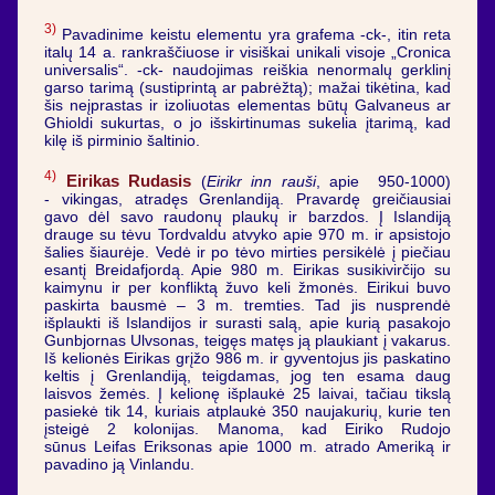
3)
Pavadinime keistu elementu yra grafema -ck-, itin reta
italų 14 a. rankraščiuose ir visiškai unikali visoje „Cronica
universalis“. -ck- naudojimas reiškia nenormalų gerklinį
garso tarimą (sustiprintą ar pabrėžtą); mažai tikėtina, kad
šis neįprastas ir izoliuotas elementas būtų Galvaneus ar
Ghioldi sukurtas, o jo išskirtinumas sukelia įtarimą, kad
kilę iš pirminio šaltinio.
4)
Eirikas Rudasis
(
Eirikr inn rauši
, apie 950-1000)
- vikingas, atradęs Grenlandiją. Pravardę greičiausiai
gavo dėl savo raudonų plaukų ir barzdos. Į Islandiją
drauge su tėvu Tordvaldu atvyko apie 970 m. ir apsistojo
šalies šiaurėje. Vedė ir po tėvo mirties persikėlė į piečiau
esantį Breidafjordą. Apie 980 m. Eirikas susikivirčijo su
kaimynu ir per konfliktą žuvo keli žmonės. Eirikui buvo
paskirta bausmė – 3 m. tremties. Tad jis nusprendė
išplaukti iš Islandijos ir surasti salą, apie kurią pasakojo
Gunbjornas Ulvsonas, teigęs matęs ją plaukiant į vakarus.
Iš kelionės Eirikas grįžo 986 m. ir gyventojus jis paskatino
keltis į Grenlandiją, teigdamas, jog ten esama daug
laisvos žemės. Į kelionę išplaukė 25 laivai, tačiau tikslą
pasiekė tik 14, kuriais atplaukė 350 naujakurių, kurie ten
įsteigė 2 kolonijas. Manoma, kad Eiriko Rudojo
sūnus Leifas Eriksonas apie 1000 m. atrado Ameriką ir
pavadino ją Vinlandu.