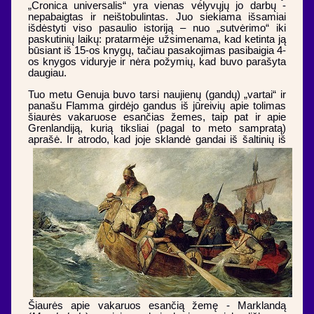
„Cronica universalis“ yra vienas vėlyvųjų jo darbų -
nepabaigtas ir neištobulintas. Juo siekiama išsamiai
išdėstyti viso pasaulio istoriją – nuo „sutvėrimo“ iki
paskutinių laikų: pratarmėje užsimenama, kad ketinta ją
būsiant iš 15-os knygų, tačiau pasakojimas pasibaigia 4-
os knygos viduryje ir nėra požymių, kad buvo parašyta
daugiau.
Tuo metu Genuja buvo tarsi naujienų (gandų) „vartai“ ir
panašu Flamma girdėjo gandus iš jūreivių apie tolimas
šiaurės vakaruose esančias žemes, taip pat ir apie
Grenlandiją, kurią tiksliai (pagal to meto sampratą)
aprašė. Ir atrodo, kad joje
sklandė gandai iš šaltinių iš
Šiaurės apie vakaruos esančią žemę - Marklandą