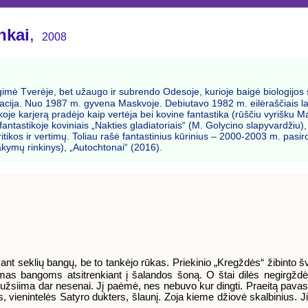
nkai
,
2008
imė Tverėje, bet užaugo ir subrendo Odesoje, kurioje baigė biologijos st
acija. Nuo 1987 m. gyvena Maskvoje. Debiutavo 1982 m. eilėraščiais laik
astikoje karjerą pradėjo kaip vertėja bei kovine fantastika (rūščiu vyri
fantastikoje koviniais „Nakties gladiatoriais“ (M. Golycino slapyvardžiu)
itikos ir vertimų. Toliau rašė fantastinius kūrinius – 2000-2003 m. pasir
akymų rinkinys), „Autochtonai“ (2016).
 ant seklių bangų, be to tankėjo rūkas. Priekinio „Kregždės“ žibinto 
vimas bangoms atsitrenkiant į šalandos šoną. O štai dilės negirgžd
u užsiima dar nesenai. Jį paėmė, nes nebuvo kur dingti. Praeitą pavas
enintelės Satyro dukters, šlaunį. Zoja kieme džiovė skalbinius. Ji ta