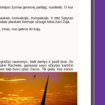
ūrėjusi žymiai geresnę partiją), nusileido. O kur
aukais, kreivakojis, trumpakojis. Ir tėtė Satyras
uodais plaukais šeimoje užaugo tokia žavi Zoja.
visas, nuo galvos iki kojų.
 gražūs raumenys, balti dantys ir juodi ūsai. Jis
laukei Rachelei, ganiusiai savo ožkytes karščio
, nes taip buvo ypač žavus. Tik gaila, kas sūnus