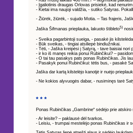
- Įgaliotinis draugas Orlovas prisiekė, kad nenur
- Kietai ima naujoji valdžia, - sutiko Satyras. Poka
- Žiūrėk, žiūrėk, - sujudo Motia. – Tas frajeris, Ja
5)
Jaška Šifmanas prieplauka, lakuoto štibleto
nosi
- Sveika pagarbintoji sueiga, - pasakė jis kilstelė
- Būk sveikas, - tingiai atsiliepė bindiužnikai.
- Tėti, - Jaška kreipėsi į Satyrą, - tave baisiai no
- ir ko iš manęs reikia ponui Rubinčikui? – pasido
- O tai tau pasakys pats ponas Rubinčikas. Jis la
- Pasakyk ponui Rubinčikui: tėtis bus, - pasakė S
Jaška dar kartą kilstelėjo kanotjė ir nuėjo prieplauk
- Ne kokios alyvuogės dabar, - nusiminęs tarė Saty
* * *
Ponas Rubinčikas „Gambrine“ sėdėjo prie atskiro st
- Ar leisite? – paklausė dėl tvarkos.
- Leisiu, - trumpai mestelėjo ponas Rubinčikas ir 
Tėtis Satyras liepė atnešti alaus ir sėdėjo laukda