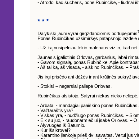
- Atrodo, kad šucheris, pone Rubinčike, - liūdnai i
* * *
Dalykiški jauni vyrai girgždančiomis portupėjomis
Ponas Rubinčikas užsimiršęs patapšnojo lazdele s
- Už ką nusipelniau tokio malonaus vizito, kad net
Jaunasis įgaliotinis Orlovas, garbanius, labai rimta
- Gavom signalą, ponas Rubinčike. Apie kontraband
- Aš tai ką, aš visada, - aiškino Rubinčikas. – Pra
Jis irgi prisėdo ant dėžės ir ant krūtinės sukryžiav
- Stokis! – negarsiai paliepė Orlovas.
Rubinčikas atsistojo. Satyrui niekas nieko neliepė, 
- Arbata, - mandagiai paaiškino ponas Rubinčikas. 
- Važtaraštis yra?
- Viskas yra, - nudžiugo ponas Rubinčikas. – Siom
- Eik su juo, - raudonarmiečiui įsakė Orlovas. – O
- Alyvuogės iš Batumio.
- Kur išsikrovei?
- Karantino įlankoje prieš dvi savaites. Veltui jūs vi