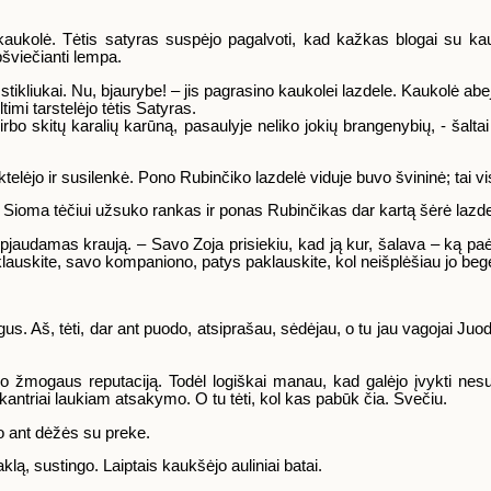
aukolė. Tėtis satyras suspėjo pagalvoti, kad kažkas blogai su kauk
pšviečianti lempa.
tikliukai. Nu, bjaurybe! – jis pagrasino kaukolei lazdele. Kaukolė abeji
timi tarstelėjo tėtis Satyras.
dirbo skitų karalių karūną, pasaulyje neliko jokių brangenybių, - šal
ktelėjo ir susilenkė. Pono Rubinčiko lazdelė viduje buvo švininė; tai vis
 Sioma tėčiui užsuko rankas ir ponas Rubinčikas dar kartą šėrė lazdel
išspjaudamas kraują. – Savo Zoja prisiekiu, kad ją kur, šalava – ką pa
 paklauskite, savo kompaniono, patys paklauskite, kol neišplėšiau jo beg
gus. Aš, tėti, dar ant puodo, atsiprašau, sėdėjau, o tu jau vagojai Juodąją
atikimo žmogaus reputaciją. Todėl logiškai manau, kad galėjo įvykti n
antriai laukiam atsakymo. O tu tėti, kol kas pabūk čia. Svečiu.
o ant dėžės su preke.
lą, sustingo. Laiptais kaukšėjo auliniai batai.