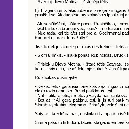
- Šventoji dievo Motina, - išstenėjo tėtis.
Į jį blizgančiomis akiduobėmis žvelgė žmogaus k
prasišvietė. Akiduobėse atsispindėjo silpnai rūsį a
- Akmeniūkščiai, - ištarė ponas Rubinčikas, - arba s
- Gal tai kokia brangenybė, lobis? – nedrąsiai su vil
- Nuo tada, kai tie aferistai broliai Gochmanai pa
Kur prekė, prakeiktas žalty?
Jis stuktelėjo lazdele per maišines kelnes. Tėtis ai
- Sioma, imkis, - įsakė ponas Rubinčikas. Dručkis
- Prisiekiu Dievo Motina, - ištarė tėtis Satyras, 
kelių, - prisiekiu, ne aš!felukoje sukeitė. Jus Ali
Rubinčikas susimąstė.
- Kelkis, tėti, - galiausiai tarė, - aš sąžiningas žmo
nieko tokio nenutiko. Buvai patikimas, tėti.
- Na! – atitarė tėtis, srėbtuvę valydamas rankove.
- Bet aš ir Ali gerai pažįstu, tėti. Ir jis turi p
Stambulą skubią telegramą. Prirašyk: velniškai nek
Satyras, krenkšdamas, nuslinko į kampą ir prisėd
Sioma pasuko link durų, tačiau staiga, ištempęs kak