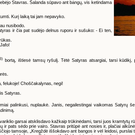
pastebėjo Stavras. Šalanda sūpavo ant bangų, vis ketindama
tumti. Kurį laiką tai jam nepavyko.
 jau nusibodo.
tyras ir čia pat sudėjo delnus ruporu ir sušuko: - Ei ten,
 rūkas.
 Jafo!
3)
bortą, ištiesė tamsų ryšulį. Tėtė Satyras atsargiai, tarsi kūdikį,
rės.
en, felukoje! Choščakalynas, negi!
tis Satyras.
ai palinkusi, nuplaukė. Janis, negailestingai vaikomas Satyrų šeim
dinimą.
 variklio garsai atsklisdavo kažkaip trūkinėdami, tarsi juos kramtytų r
ir pats sėdo prie vairo. Stavras pritūpė ant nosies ir, plačiai alkūnė
ojo tamsoje, „Kregždė iššokdavo ant bangos ir vėl leidosi, purslai ta