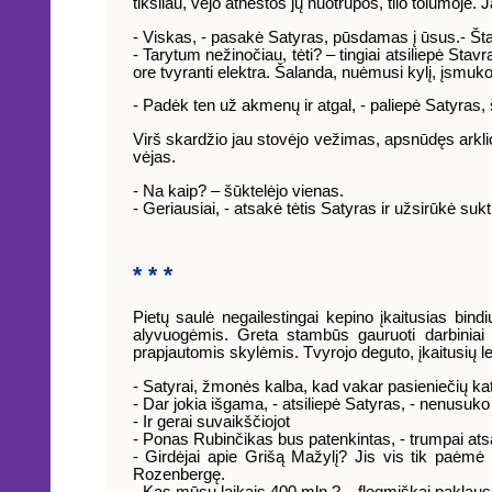
tiksliau, vėjo atneštos jų nuotrupos, tilo tolumoje. 
- Viskas, - pasakė Satyras, pūsdamas į ūsus.- Štai tą
- Tarytum nežinočiau, tėti? – tingiai atsiliepė Sta
ore tvyranti elektra. Šalanda, nuėmusi kylį, įsmuko 
- Padėk ten už akmenų ir atgal, - paliepė Satyras
Virš skardžio jau stovėjo vežimas, apsnūdęs arkli
vėjas.
- Na kaip? – šūktelėjo vienas.
- Geriausiai, - atsakė tėtis Satyras ir užsirūkė su
* * *
Pietų saulė negailestingai kepino įkaitusias bindi
alyvuogėmis. Greta stambūs gauruoti darbiniai a
prapjautomis skylėmis. Tvyrojo deguto, įkaitusių le
- Satyrai, žmonės kalba, kad vakar pasieniečių ka
- Dar jokia išgama, - atsiliepė Satyras, - nenusu
- Ir gerai suvaikščiojot
- Ponas Rubinčikas bus patenkintas, - trumpai at
- Girdėjai apie Grišą Mažylį? Jis vis tik paėmė m
Rozenbergę.
- Kas mūsų laikais 400 mln.? – flegmiškai paklausė