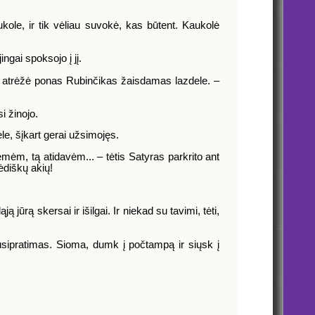
ole, ir tik vėliau suvokė, kas būtent. Kaukolė
ngai spoksojo į jį.
tai atrėžė ponas Rubinčikas žaisdamas lazdele. –
i žinojo.
e, šįkart gerai užsimojęs.
ėmėm, tą atidavėm... – tėtis Satyras parkrito ant
ėdiškų akių!
 jūrą skersai ir išilgai. Ir niekad su tavimi, tėti,
esusipratimas. Sioma, dumk į počtampą ir siųsk į