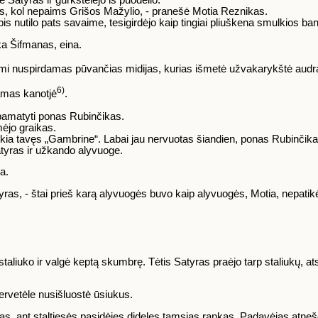
ims, kol nepaims Grišos Mažylio, - pranešė Motia Reznikas.
lbis nutilo pats savaime, tesigirdėjo kaip tingiai pliuškena smulkios ba
ška Šifmanas, eina.
mi nuspirdamas pūvančias midijas, kurias išmetė užvakarykštė audr
6)
damas kanotjė
.
ri pamatyti ponas Rubinčikas.
mėjo graikas.
ukia tavęs „Gambrine“. Labai jau nervuotas šiandien, ponas Rubinčik
atyras ir užkando alyvuoge.
a.
ras, - štai prieš karą alyvuogės buvo kaip alyvuogės, Motia, nepatikė
aliuko ir valgė keptą skumbrę. Tėtis Satyras praėjo tarp staliukų, ats
servetėle nusišluostė ūsiukus.
mas, ant staltiesės pasidėjęs dideles tamsias rankas. Padavėjas atnešė