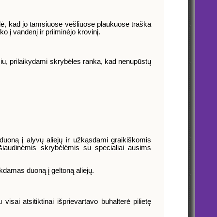
trodė, kad jo tamsiuose vešliuose plaukuose traška
o į vandenį ir priiminėjo krovinį.
žiu, prilaikydami skrybėles ranka, kad nenupūstų
duoną į alyvų aliejų ir užkąsdami graikiškomis
ė šiaudinėmis skrybėlėmis su specialiai ausims
kdamas duoną į geltoną aliejų.
sai atsitiktinai išprievartavo buhalterė pilietę