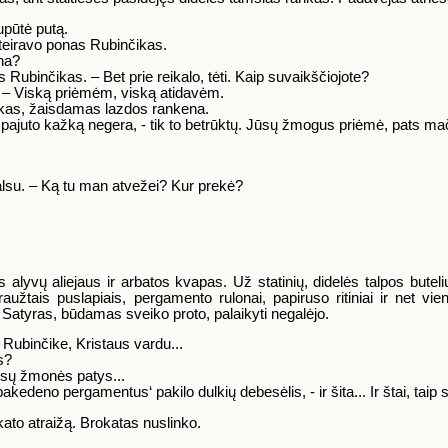
nupūtė putą.
teiravo ponas Rubinčikas.
vna?
 Rubinčikas. – Bet prie reikalo, tėti. Kaip suvaikščiojote?
as. – Viską priėmėm, viską atidavėm.
ikas, žaisdamas lazdos rankena.
is pajuto kažką negera, - tik to betrūktų. Jūsų žmogus priėmė, pats mač
balsu. – Ką tu man atvežei? Kur prekė?
alyvų aliejaus ir arbatos kvapas. Už statinių, didelės talpos butelių
aužtais puslapiais, pergamento rulonai, papiruso ritiniai ir net vi
s Satyras, būdamas sveiko proto, palaikyti negalėjo.
s Rubinčike, Kristaus vardu...
s?
ūsų žmonės patys...
pakedeno pergamentus‘ pakilo dulkių debesėlis, - ir šita... Ir štai, taip
kato atraižą. Brokatas nuslinko.