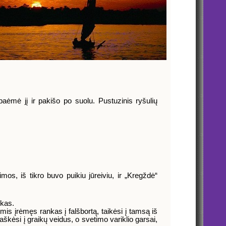
 paėmė jį ir pakišo po suolu. Pustuzinis ryšulių
os, iš tikro buvo puikiu jūreiviu, ir „Kregždė“
ūkas.
mis įrėmęs rankas į falšbortą, taikėsi į tamsą iš
škėsi į graikų veidus, o svetimo variklio garsai,