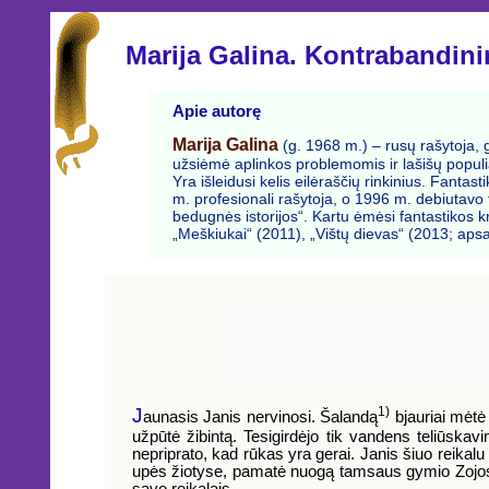
Marija Galina. Kontrabandini
Apie autorę
Marija Galina
(g. 1968 m.) – rusų rašytoja, g
užsiėmė aplinkos problemomis ir lašišų populi
Yra išleidusi kelis eilėraščių rinkinius. Fant
m. profesionali rašytoja, o 1996 m. debiutavo 
bedugnės istorijos“. Kartu ėmėsi fantastikos kr
„Meškiukai“ (2011), „Vištų dievas“ (2013; aps
J
1)
aunasis Janis nervinosi. Šalandą
bjauriai mėtė
užpūtė žibintą. Tesigirdėjo tik vandens teliūska
nepriprato, kad rūkas yra gerai. Janis šiuo reikal
upės žiotyse, pamatė nuogą tamsaus gymio Zojos, vi