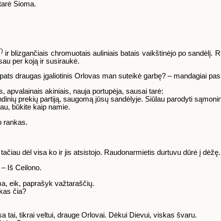
štarė Sioma.
7)
ir blizgančiais chromuotais auliniais batais vaikštinėjo po sandėlį. Ri
au per koją ir susiraukė.
 pats draugas įgaliotinis Orlovas man suteikė garbę? – mandagiai pasi
s, apvalainais akiniais, nauja portupėja, sausai tarė:
inių prekių partiją, saugomą jūsų sandėlyje. Siūlau parodyti sąmonin
šau, būkite kaip namie.
o rankas.
tačiau dėl visa ko ir jis atsistojo. Raudonarmietis durtuvu dūrė į dėžę.
– Iš Ceilono.
a, eik, paprašyk važtaraščių.
 kas čia?
sa tai, tikrai veltui, drauge Orlovai. Dėkui Dievui, viskas švaru.