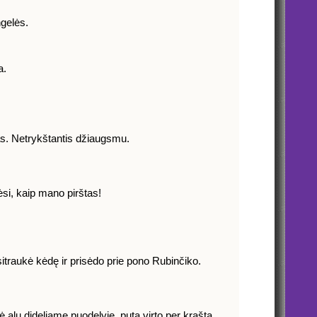
ngelės.
a.
as. Netrykštantis džiaugsmu.
si, kaip mano pirštas!
itraukė kėdę ir prisėdo prie pono Rubinčiko.
 alų dideliame puodelyje, puta virto per kraštą.