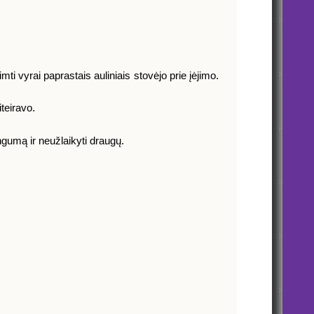
mti vyrai paprastais auliniais stovėjo prie įėjimo.
teiravo.
gumą ir neužlaikyti draugų.