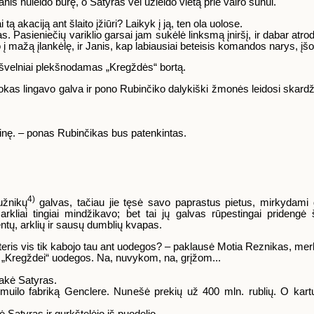
Janis nuleido burę, o Satyras vėl užleido vietą prie vairo sūnui.
 akaciją ant šlaito įžiūri? Laikyk į ją, ten ola uolose.
vras. Pasieniečių variklio garsai jam sukėlė linksmą įniršį, ir dabar a
į mažą įlankėlę, ir Janis, kap labiausiai beteisis komandos narys, įšok
, švelniai plekšnodamas „Kregždės“ bortą.
okas lingavo galva ir pono Rubinčiko dalykiški žmonės leidosi skard
ktinę. – ponas Rubinčikas bus patenkintas.
4)
užnikų
galvas, tačiau jie tęsė savo paprastus pietus, mirkydami 
rkliai tingiai mindžikavo; bet tai jų galvas rūpestingai prideng
ntų, arklių ir sausų dumblių kvapas.
teris vis tik kabojo tau ant uodegos? – paklausė Motia Reznikas, mer
ko „Kregždei“ uodegos. Na, nuvykom, na, grįžom...
sakė Satyras.
uilo fabriką Genclere. Nunešė prekių už 400 mln. rublių. O kartu vi
 Satyras ir gurkštelėjo iš puodelio.