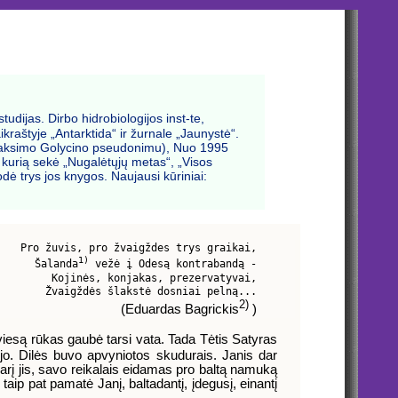
udijas. Dirbo hidrobiologijos inst-te,
raštyje „Antarktida“ ir žurnale „Jaunystė“.
šku Maksimo Golycino pseudonimu), Nuo 1995
, kurią sekė „Nugalėtųjų metas“, „Visos
odė trys jos knygos. Naujausi kūriniai:
Pro žuvis, pro žvaigždes trys graikai,      

1)
Šalanda
 vežė į Odesą kontrabandą -      

Kojinės, konjakas, prezervatyvai,      

Žvaigždės šlakstė dosniai pelną...      

2)
(Eduardas Bagrickis
 )
šviesą rūkas gaubė tarsi vata. Tada Tėtis Satyras
ėjo. Dilės buvo apvyniotos skudurais. Janis dar
arį jis, savo reikalais eidamas pro baltą namuką
ip pat pamatė Janį, baltadantį, įdegusį, einantį