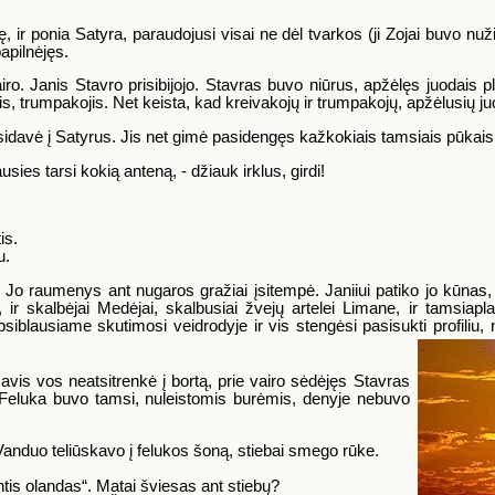
 ir ponia Satyra, paraudojusi visai ne dėl tvarkos (ji Zojai buvo nuži
apilnėjęs.
iro. Janis Stavro prisibijojo. Stavras buvo niūrus, apžėlęs juodais pl
is, trumpakojis. Net keista, kad kreivakojų ir trumpakojų, apžėlusių j
sidavė į Satyrus. Jis net gimė pasidengęs kažkokiais tamsiais pūkais, 
sies tarsi kokią anteną, - džiauk irklus, girdi!
is.
u.
rį. Jo raumenys ant nugaros gražiai įsitempė. Janiiui patiko jo kūnas,
, ir skalbėjai Medėjai, skalbusiai žvejų artelei Limane, ir tamsiap
psiblausiame skutimosi veidrodyje ir vis stengėsi pasisukti profiliu
Javis vos neatsitrenkė į bortą, prie vairo sėdėjęs Stavras
s. Feluka buvo tamsi, nuleistomis burėmis, denyje nebuvo
Vanduo teliūskavo į felukos šoną, stiebai smego rūke.
antis olandas“. Matai šviesas ant stiebų?