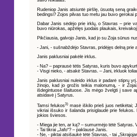
savo reikalais.
Rudeniop Janis atsiuntė piršlę, ūsuotą seną graikę,
bedingsi? Zojos pilvas tuo metu jau buvo gerokai p
Dabar Janis sėdėjo prie irklų, o Stavras – prie va
buvo niūrokas, apžėlęs juodais plaukais, kreivakoj
Pikčiausia, galvojo Janis, kad jo su Zoja sūnus nu
- Jani, - sušnabždėjo Stavras, pridėjęs delną prie au
Janis paklusniai pakėlė irklus.
- Na? – paprausė tėtis Satyras, kuris buvo apykurt
- Visgi nieko, - atsakė Stavras. – Jani, irkluok tolia
Janis paklusniai nuleido irklus ir padarė stiprų y
žinojo, kad jo grožis teikia malonumą, - ir Zojai
išdegintuose šlaituose. Jis mėgo žvelgti į save a
atsidavė į Satyrus.
3)
Tamsi felukos
masė iškilo prieš juos netikėtai; 
vikriai išsuko ir šalanda prisiglaudė prie feluko
jokios šviesos.
- Miega jie ten, ar ką? – sumurmėjo tėtė Satyras. 
- Tai tikrai „Jafo“? – paklausė Janis.
- Ne, - piktai atsišaukė tėtė Stavras, - tai „Skrajoj