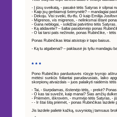
- Į jūsų sveikatą, - pasakė tėtis Satyras ir silpnai 
- Kaip jsų gerbiamoji šeimynėlė? – mandagiai pasi
- Dėkoju. Visi sveiki, tfu-tfu. O kaip Emilija Josifo
- Migrenos, vis migrenos, - nelinksmai ištarė ponas
- Gana neblogai, - solidžiai patvirtino tėtis Satyr
- Ką atidavėte? – šaltai pasidomėjo ponas Rubinč
- O tai tarsi pats nežinote, ponas Rubinčike, - tėt
Ponas Rubinčikas lėtai atsistojo ir tapo baisus.
- Ką tu atgabenai? – paklausė jis tyliu mandagiu 
* * *
Pono Rubinčiko parduotuvės rūsyje tvyrojo aštrus 
mėtėsi sunkūs foliantai parudavusiais, laiko apgr
skorpionų atvaizdais – juos palaikyti raidėmis tėti
- Tai, - šiurpdamas, išstenėjo tėtis, - prekė? Pona
- O kas tai suvežė, kaip manai? Šias amžių dulke
- Priėmėm, iškrovėm, - murmėjo tėtis Satyras, - j
- - Ir štai šitą priėmėt, - ponas Rubinčikas lazdele 
Jis lazdele palietė kažką, suvyniotą į tamsaus bro