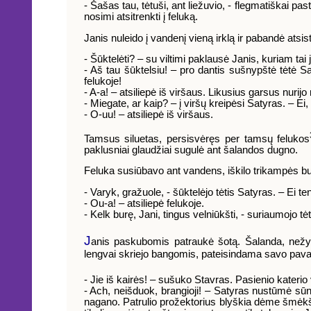
- Šašas tau, tėtuši, ant liežuvio, - flegmatiškai 
nosimi atsitrenkti į feluką.
Janis nuleido į vandenį vieną irklą ir pabandė atsis
- Šūktelėti? – su viltimi paklausė Janis, kuriam tai
- Aš tau šūktelsiu! – pro dantis sušnypštė tėtė Sa
felukoje!
- A-a! – atsiliepė iš viršaus. Likusius garsus nurijo
- Miegate, ar kaip? – į viršų kreipėsi Satyras. – Ei,
- O-uu! – atsiliepė iš viršaus.
Tamsus siluetas, persisvėręs per tamsų felukos
paklusniai glaudžiai sugulė ant šalandos dugno.
Feluka susiūbavo ant vandens, iškilo trikampės bu
- Varyk, gražuole, - šūktelėjo tėtis Satyras. – Ei t
- Ou-a! – atsiliepė felukoje.
- Kelk burę, Jani, tingus velniūkšti, - suriaumojo tė
J
anis paskubomis patraukė šotą. Šalanda, nežymi
lengvai skriejo bangomis, pateisindama savo pava
- Jie iš kairės! – sušuko Stavras. Pasienio katerio
- Ach, neišduok, brangioji! – Satyras nustūmė sūnų 
nagano. Patrulio prožektorius blyškia dėme šmėkšči