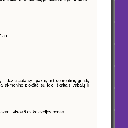
iau...
 ir dėžių aptaršyti pakai; ant cementinių grindų
ena akmeninė plokštė su joje iškaltais vabalų ir
 sakant, visos šios kolekcijos perlas.