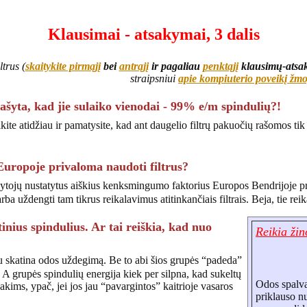
Klausimai - atsakymai, 3 dalis
trus (
skaitykite pirmąjį
bei
antrąjį
ir pagaliau
penktąjį
klausimų-atsak
straipsniui
apie kompiuterio poveikį žm
rašyta, kad jie sulaiko vienodai - 99% e/m spindulių?!
ite atidžiau ir pamatysite, kad ant daugelio filtrų pakuočių rašomos tik
Europoje privaloma naudoti filtrus?
ydytojų nustatytus aiškius kenksmingumo faktorius Europos Bendrijoje pr
arba uždengti tam tikrus reikalavimus atitinkančiais filtrais. Beja, tie r
etinius spindulius. Ar tai reiškia, kad nuo
Reikia žin
u skatina odos uždegimą. Be to abi šios grupės “padeda”
A grupės spindulių energija kiek per silpna, kad sukeltų
Odos spalvai
ms, ypač, jei jos jau “pavargintos” kaitrioje vasaros
priklauso n