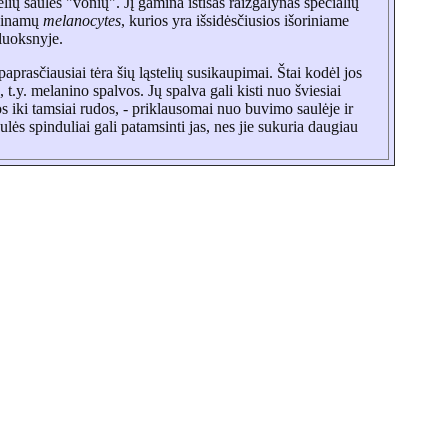
lių saulės "vonių". Jį gamina ištisas raizgalynas specialių
adinamų
melanocytes
, kurios yra išsidėsčiusios išoriniame
luoksnyje.
aprasčiausiai tėra šių ląstelių susikaupimai. Štai kodėl jos
 t.y. melanino spalvos. Jų spalva gali kisti nuo šviesiai
s iki tamsiai rudos, - priklausomai nuo buvimo saulėje ir
ulės spinduliai gali patamsinti jas, nes jie sukuria daugiau