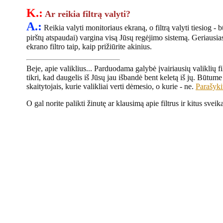
K.:
Ar reikia filtrą valyti?
A.:
Reikia valyti monitoriaus ekraną, o filtrą valyti tiesiog - b
pirštų atspaudai) vargina visą Jūsų regėjimo sistemą. Geriausias 
ekrano filtro taip, kaip prižiūrite akinius.
Beje, apie valiklius... Parduodama galybė įvairiausių valiklių f
tikri, kad daugelis iš Jūsų jau išbandė bent keletą iš jų. Būtume
skaitytojais, kurie valikliai verti dėmesio, o kurie - ne.
Parašyki
O gal norite palikti žinutę ar klausimą apie filtrus ir kitus svei