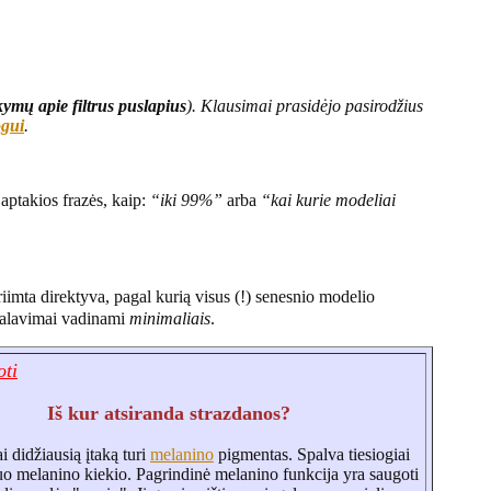
ymų apie filtrus puslapius
). Klausimai prasidėjo pasirodžius
ogui
.
 aptakios frazės, kaip:
“iki 99%”
arba
“kai kurie modeliai
iimta direktyva, pagal kurią visus (!) senesnio modelio
eikalavimai vadinami
minimaliais
.
oti
Iš kur atsiranda strazdanos?
 didžiausią įtaką turi
melanino
pigmentas. Spalva tiesiogiai
uo melanino kiekio. Pagrindinė melanino funkcija yra saugoti