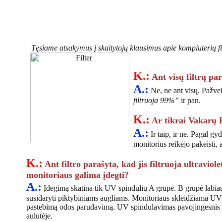
Tęsiame atsakymus į skaitytojų klausimus apie kompiuterių fil
K.:
Ant visų filtrų pa
A.:
Ne, ne ant visų. Pažvelk
filtruoja 99%”
ir pan.
K.:
Ar tikrai Vakarų 
A.:
Ir taip, ir ne. Pagal g
monitorius reikėjo pakeisti, 
K.:
Ant filtro parašyta, kad jis filtruoja ultraviol
monitoriaus galima įdegti?
A.:
Įdegimą skatina tik UV spindulių A grupė. B grupė labia
susidaryti piktybiniams augliams. Monitoriaus skleidžiama UV 
pastebimą odos parudavimą. UV spindulavimas pavojingesnis aki
aulutėje.