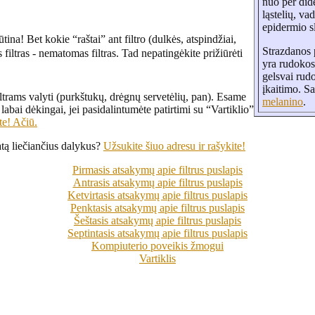
nuo per dide
ląstelių, v
epidermio s
ūtina! Bet kokie “raštai” ant filtro (dulkės, atspindžiai,
Strazdanos p
filtras - nematomas filtras. Tad nepatingėkite prižiūrėti
yra rudokos,
gelsvai rudo
įkaitimo. Sa
iltrams valyti (purkštukų, drėgnų servetėlių, pan). Esame
melanino
.
 labai dėkingai, jei pasidalintumėte patirtimi su “Vartiklio”
te! Ačiū.
katą liečiančius dalykus?
Užsukite šiuo adresu ir rašykite!
Pirmasis atsakymų apie filtrus puslapis
Antrasis atsakymų apie filtrus puslapis
Ketvirtasis atsakymų apie filtrus puslapis
Penktasis atsakymų apie filtrus puslapis
Šeštasis atsakymų apie filtrus puslapis
Septintasis atsakymų apie filtrus puslapis
Kompiuterio poveikis žmogui
Vartiklis