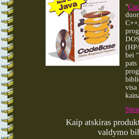
"
Cod
duom
C++,
prog
DOS,
(HP/
bei 
pats
prog
bibl
visa
kain
Spra
Kaip atskiras produkt
valdymo bi