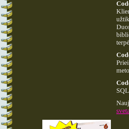
Cod
Klie
užti
Duom
bibl
terpė
Cod
Prie
meto
Cod
SQL 
Nauj
svet