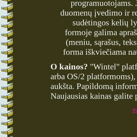
programuotojams. J
duomenų įvedimo ir re
sudėtingos kelių l
formoje galima apraš
(meniu, sąrašus, teks
forma iškviečiama n
O kainos?
"Wintel" platf
arba OS/2 platformoms), o
aukšta. Papildomą informa
Naujausias kainas galite 
Pa