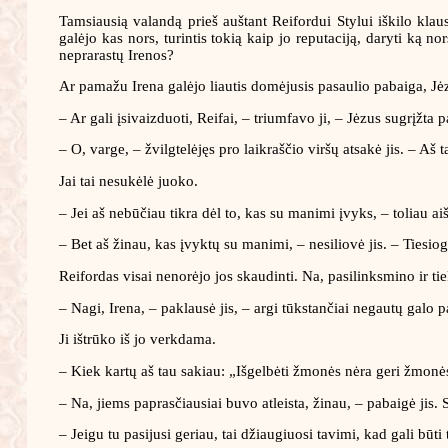
Tamsiausią valandą prieš auštant Reifordui Stylui iškilo kla
galėjo kas nors, turintis tokią kaip jo reputaciją, daryti ką n
neprarastų Irenos?
Ar pamažu Irena galėjo liautis domėjusis pasaulio pabaiga, Jė
– Ar gali įsivaizduoti, Reifai, – triumfavo ji, – Jėzus sugrįž
– O, varge, – žvilgtelėjęs pro laikraščio viršų atsakė jis. – Aš 
Jai tai nesukėlė juoko.
– Jei aš nebūčiau tikra dėl to, kas su manimi įvyks, – toliau aiš
– Bet aš žinau, kas įvyktų su manimi, – nesiliovė jis. – Tiesio
Reifordas visai nenorėjo jos skaudinti. Na, pasilinksmino ir tie
– Nagi, Irena, – paklausė jis, – argi tūkstančiai negautų galo
Ji ištrūko iš jo verkdama.
– Kiek kartų aš tau sakiau: „Išgelbėti žmonės nėra geri žmonė
– Na, jiems paprasčiausiai buvo atleista, žinau, – pabaigė jis. 
– Jeigu tu pasijusi geriau, tai džiaugiuosi tavimi, kad gali būti 