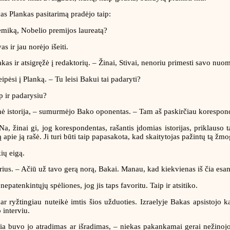
vas Plankas pasitarimą pradėjo taip:
hemiką, Nobelio premijos laureatą?
s ir jau norėjo išeiti.
kas ir atsigręžė į redaktorių. – Žinai, Stivai, nenoriu primesti savo nuom
ipėsi į Planką. – Tu leisi Bakui tai padaryti?
p ir padarysiu?
inė istorija, – sumurmėjo Bako oponentas. – Tam aš paskirčiau korespond
, žinai gi, jog korespondentas, rašantis įdomias istorijas, priklauso tai
apie ją rašė. Ji turi būti taip papasakota, kad skaitytojas pažintų tą žm
kių eigą.
rius. – Ačiū už tavo gerą norą, Bakai. Manau, kad kiekvienas iš čia esanči
patenkintųjų spėliones, jog jis taps favoritu. Taip ir atsitiko.
r ryžtingiau nuteikė imtis šios užduoties. Izraelyje Bakas apsistojo k
 interviu.
 buvo jo atradimas ar išradimas, – niekas pakankamai gerai nežinojo, 