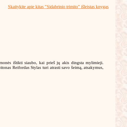
Skaitykite apie kitas "Sidabrinio trimito" išleistas knygas
nės ištikti siaubo, kai prieš jų akis dingsta mylimieji.
onas Reifordas Stylas turi atrasti savo šeimą, atsakymus,