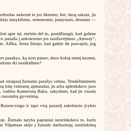
eifordas nekentė to jos tikrumo, bet, tiesą sakant, jis
Tikėjo taisyklėmis, sistemomis, įstatymais, dėsniais —
ti apie tai, melstis dėl to, pasidžiaugti, kad galime
nebuvo panašu į ankstesnius jos susižavėjimus „Amway“,
o. Aišku, Irena žinojo, kad galėjo tik pasvajoti, jog
nors pasakys, ką nors patars, duos kokią mintį tuomet,
landoms iki nusileidimo?
ad straipsnį žurnalui parašys vėliau. Trisdešimtmetis
sų kitų veteranų apmaudui, jis arba aplenkdavo juos
nti, vadino Kameroną Baku, sakydami, kad jis visada
ena nuostabų gyvenimą.
 Rozencveigu ir tapo visą pasaulį sukrėtusio įvykio
je. Žurnalo taryba paprastai nesirinkdavo to, kuris
Viljamsas atėjo į žurnalo darbuotojų susirinkimą