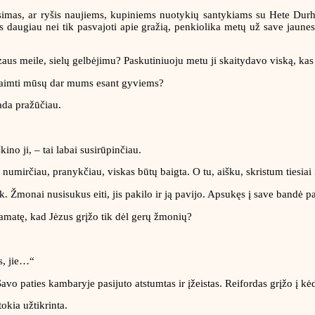
usimas, ar ryšis naujiems, kupiniems nuotykių santykiams su Hete Durhe
ors daugiau nei tik pasvajoti apie gražią, penkiolika metų už save jaune
zaus meile, sielų gelbėjimu? Paskutiniuoju metu ji skaitydavo viską, ka
ta paimti mūsų dar mums esant gyviems?
tada pražūčiau.
kino ji, – tai labai susirūpinčiau.
g numirčiau, pranykčiau, viskas būtų baigta. O tu, aišku, skristum tiesiai
k. Žmonai nusisukus eiti, jis pakilo ir ją pavijo. Apsukęs į save bandė pa
 pamatę, kad Jėzus grįžo tik dėl gerų žmonių?
s, jie…“
Savo paties kambaryje pasijuto atstumtas ir įžeistas. Reifordas grįžo į kėd
tokia užtikrinta.