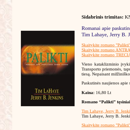
Sidabrinis trimitas:
KN
Romanai apie paskutin
Tim Lahaye, Jerry B. 
Skaitykite romano "Palikti"
Skaitykite romano ANTRĄ
Skaitykite romano TRECI
Vieno kataklizminio įvyki
Transporto priemonės, tap
tiesą. Nepaisant milžinišk
Paskutinės naujienos apie s
Kaina:
16,80 Lt
Romano “Palikti” tęsiniai
Tim Lahaye, Jerry B. Jenk
Tim Lahaye, Jerry B. Jenk
Skaitykite romano "Palikti"