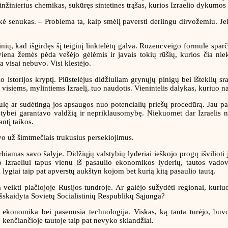
nžinierius chemikas, sukūręs sintetines trąšas, kurios Izraelio dykumos 
kė senukas. – Problema ta, kaip smėlį paversti derlingu dirvožemiu. J
ų, kad išgirdęs šį teiginį linktelėtų galva. Rozencveigo formulė sparči
kviena žemės pėda vešėjo gėlėmis ir javais tokių rūšių, kurios čia n
a visai nebuvo. Visi klestėjo.
o istorijos kryptį. Plūstelėjus didžiuliam grynųjų pinigų bei išteklių sr
 visiems, mylintiems Izraelį, tuo naudotis. Vienintelis dalykas, kuriuo n
ę ar sudėtingą jos apsaugos nuo potencialių priešų procedūrą. Jau pats 
alstybei garantavo valdžią ir nepriklausomybę. Niekuomet dar Izraelis
ntį taikos.
vo už šimtmečiais trukusius persekiojimus.
as savo šalyje. Didžiųjų valstybių lyderiai ieškojo progų išvilioti jį
 Izraeliui tapus vienu iš pasaulio ekonomikos lyderių, tautos vadov
ji lygiai taip pat apverstų aukštyn kojom bet kurią kitą pasaulio tautą.
yta veikti plačiojoje Rusijos tundroje. Ar galėjo sužydėti regionai, k
o išskaidyta Sovietų Socialistinių Respublikų Sąjunga?
 ekonomika bei pasenusia technologija. Viskas, ką tauta turėjo, buvo
 kenčiančioje tautoje taip pat nevyko sklandžiai.