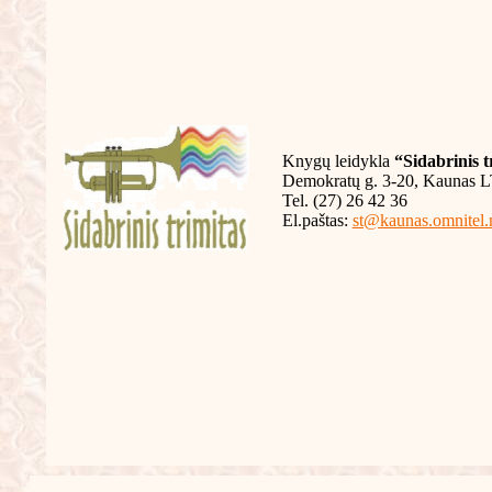
Knygų leidykla
“Sidabrinis t
Demokratų g. 3-20, Kaunas 
Tel. (27) 26 42 36
El.paštas:
st@kaunas.omnitel.