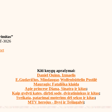
rimitas”
LT-3026
net
Kiti knygų aprašymai:
Daniel Quinn. Izmaelis
E.Gudavičius. Mindaugas
Wolfenbüttelio Postilė
Mauragis: Fatališka klaida
Apie princesę Dianą, Sinatrą ir kitas
;
Kaip gydyti kates, dirbti sode, dviratininkus ir kitas
;
Sveikatą, patarimai moterims dėl sekso ir kitas
;
MTV herojus - Byvį ir Tešlagalvį
;