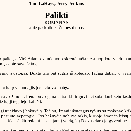
Tim LaHaye, Jerry Jenkins
Palikti
ROMANAS
apie paskutines Žemės dienas
o palietęs. Virš Atlanto vandenyno skrendančiame autopiloto valdomame
ojęs apie savo šeimą.
io atostogas. Duktė taip pat sugrįš iš koledžo. Tačiau dabar, jo vyriau
iau kaip valandą jis jos nebuvo matęs.
savo žmoną. Irena buvo gana patraukli ir guvi net sulaukusi keturiasdeš
 ką ji tegalėjo kalbėti.
etgi nueidavo į bažnyčią. Tačiau, Irenai užmezgus ryšius su mažesne kri
s pasijuto nepatogiai. Jos bažnyčia nebuvo tokia, kurioje žmonės leistų t
š tiesų klausė, žiūrėdami tiesiai jam į veidą, ką Dievas daro jo gyvenime.
trodė, kad jiems to užteko. Tačiau Reifordas rasdavo vis daugiau ir dau