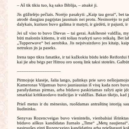
– Aš tik tikiu tuo, ką sako Biblija, – atsakė ji.
Jis gūžtelėjo pečiais. Norėjo pasakyti: „Kaip tau gerai“, bet ta
atrodė daugiau pagrįstas jausmais nei protu. Nesinorėjo to pabr
dalykais, kuriuos buvo galima ir matyti, ir girdėti, ir pajusti, ir 
Jei už viso to buvo Dievas – tai gerai. Aukštesnė valdžia, myl
būti malonūs kitiems, ir eiti toliau tvarkyti savo reikalų. Bet
„Tupperwave“ bei aerobika. Jis neįsivaizdavo jos kitaip, kaip 
netrukus jis ja paseks.
Irena tapo tikra fanatike, ir tai kažkokiu būdu leido Reifordui
kai jie abu bėgs per Hitrou oro uostą link taksi stotelės. Galb
–––––––––––––––––––
Pirmojoje klasėje, šalia lango, palinkęs prie savo nešiojamojo
Kameronas Viljamsas buvo jauniausias iš visų kada nors buvu
parašydamas pirmas, arba būdavo paskiriamas rašyti apie įdo
smarkiai kritikuodavo tradicijas ir valdžias. Bakas tikėjo, ka
Prieš metus ir du mėnesius, ruošdamas antraštinę istoriją sa
liudininku.
Senyvas Rozencveigas buvo vienintelis, vienbalsiai išrinkta
būdavo aiškus kandidatas žurnalo „Time“ „Metų naujienai“
pasiruošęs ginti Rozencveigo kandidatūrą arba prieštarauti kokia