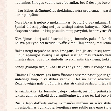
nuolankus žmogus vadino save botaniku, bet iš tiesų jis buvo i
– Jau ištisus dešimtmečius drėkinimas nėra problema, – pasa
dar ir patręšime.
Nors Bakas ir nebuvo mokslininkas, bet turėjo pakankamai žini
žymiai didesnį pelną nei jos turtingi naftos kaimynai. Kie
eksporto sostine, ir kitų pasaulio tautų pavydui, bedarbystės či
Klestėjimas, kurį sukėlė stebuklingoji formulė, pakeitė Izraeli
Laisva prekyba bei nedideli įvažiavimo į šalį apribojimai leido
Bakas netgi neprašė to seno žmogaus, kad jis atskleistų formul
liudijo apsaugos svarbą. Paslapties išsaugojimas Izraelio v
miestas dabar buvo tik simbolis, sveikinantis kiekvieną, trokšta
Senoji gvardija tikėjo, kad Dievas atlygino jiems ir kompensa
Chaimas Rozencveigas buvo žinomas visame pasaulyje ir gerbiam
sudėtinga kaip ir valstybės vadovų. Dėl šio naujo atradimo
Rozencveigas galėjo būti priverstas atskleisti paslaptį, ir tada 
Įsivaizduokite, ką formulė galėjo padaryti, jei būtų pritaik
raktas, galintis prikelti daugiamilijoninę tautą po to, kai buv
Rusija tapo didžiulę erdvę užimančiu milžinu su iššvaistyta
investuojamas į ginkluotę. Perėjimas nuo rublio prie euro šioje