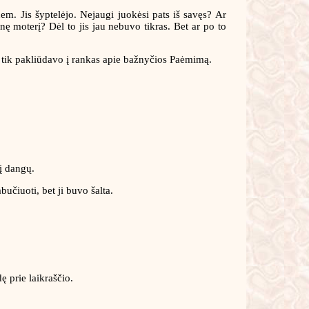
m. Jis šyptelėjo. Nejaugi juokėsi pats iš savęs? Ar
snę moterį? Dėl to jis jau nebuvo tikras. Bet ar po to
s tik pakliūdavo į rankas apie bažnyčios Paėmimą.
 į dangų.
bučiuoti, bet ji buvo šalta.
ę prie laikraščio.