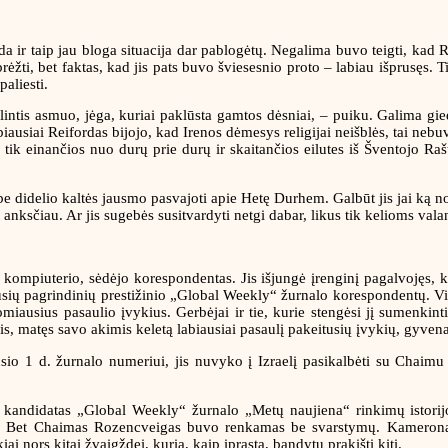
da ir taip jau bloga situacija dar pablogėtų. Negalima buvo teigti, kad R
ėžti, bet faktas, kad jis pats buvo šviesesnio proto – labiau išprusęs. 
paliesti.
intis asmuo, jėga, kuriai paklūsta gamtos dėsniai, – puiku. Galima giedo
 labiausiai Reifordas bijojo, kad Irenos dėmesys religijai neišblės, tai 
tik einančios nuo durų prie durų ir skaitančios eilutes iš Šventojo Rašt
 be didelio kaltės jausmo pasvajoti apie Hetę Durhem. Galbūt jis jai ką 
ūt anksčiau. Ar jis sugebės susitvardyti netgi dabar, likus tik kelioms va
 kompiuterio, sėdėjo korespondentas. Jis išjungė įrenginį pagalvojęs, k
sių pagrindinių prestižinio „Global Weekly“ žurnalo korespondentų. Vi
miausius pasaulio įvykius. Gerbėjai ir tie, kurie stengėsi jį sumenki
d jis, matęs savo akimis keletą labiausiai pasaulį pakeitusių įvykių, gyv
usio 1 d. žurnalo numeriui, jis nuvyko į Izraelį pasikalbėti su Chaimu
s kandidatas „Global Weekly“ žurnalo „Metų naujiena“ rinkimų istorijo
. Bet Chaimas Rozencveigas buvo renkamas be svarstymų. Kameronas 
i nors kitai žvaigždei, kurią, kaip įprasta, bandytų prakišti kiti.