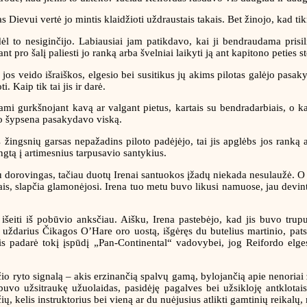
Dievui vertė jo mintis klaidžioti uždraustais takais. Bet žinojo, kad tikro
 to nesiginčijo. Labiausiai jam patikdavo, kai ji bendraudama prisil
pro šalį paliesti jo ranką arba švelniai laikyti ją ant kapitono peties s
 jos veido išraiškos, elgesio bei susitikus jų akims pilotas galėjo pasaky
. Kaip tik tai jis ir darė.
mi gurkšnojant kavą ar valgant pietus, kartais su bendradarbiais, o ka
d jo šypsena pasakydavo viską.
as žingsnių garsas nepažadins piloto padėjėjo, tai jis apglėbs jos rank
ngtą į artimesnius tarpusavio santykius.
u dorovingas, tačiau duotų Irenai santuokos įžadų niekada nesulaužė. O pr
s, slapčia glamonėjosi. Irena tuo metu buvo likusi namuose, jau devint
išeiti iš pobūvio anksčiau. Aišku, Irena pastebėjo, kad jis buvo truput
o uždarius Čikagos O’Hare oro uostą, išgėręs du butelius martinio, pat
is padarė tokį įspūdį „Pan-Continental“ vadovybei, jog Reifordo elgesy
čio ryto signalą – akis erzinančią spalvų gamą, bylojančią apie nenoria
buvo užsitraukę užuolaidas, pasidėję pagalves bei užsikloję antklotai
ių, kelis instruktorius bei vieną ar du nuėjusius atlikti gamtinių reikalų,