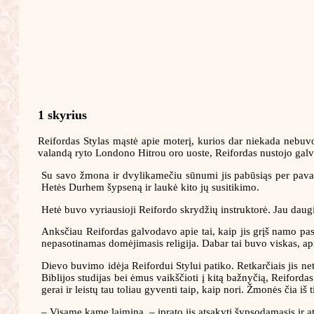
1 skyrius
Reifordas Stylas mąstė apie moterį, kurios dar niekada nebuv
valandą ryto Londono Hitrou oro uoste, Reifordas nustojo galv
Su savo žmona ir dvylikamečiu sūnumi jis pabūsiąs per pavasar
Hetės Durhem šypseną ir laukė kito jų susitikimo.
Hetė buvo vyriausioji Reifordo skrydžių instruktorė. Jau daug
Anksčiau Reifordas galvodavo apie tai, kaip jis grįš namo pas 
nepasotinamas domėjimasis religija. Dabar tai buvo viskas, apie
Dievo buvimo idėja Reifordui Stylui patiko. Retkarčiais jis n
Biblijos studijas bei ėmus vaikščioti į kitą bažnyčią, Reiforda
gerai ir leistų tau toliau gyventi taip, kaip nori. Žmonės čia i
– Visame kame laimina, – įprato jis atsakyti šypsodamasis ir a