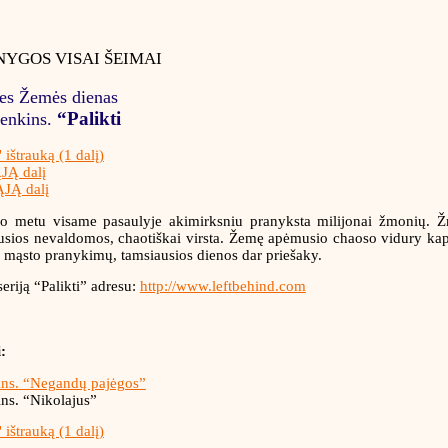
YGOS VISAI ŠEIMAI
es Žemės dienas
“Palikti
Jenkins.
 ištrauką (1 dalį)
JĄ dalį
ĄJĄ dalį
o metu visame pasaulyje akimirksniu pranyksta milijonai žmonių. Žmo
usios nevaldomos, chaotiškai virsta. Žemę apėmusio chaoso vidury kapit
o mąsto pranykimų, tamsiausios dienos dar priešaky.
eriją “Palikti” adresu:
http://www.leftbehind.com
:
ins. “Negandų pajėgos”
ins. “Nikolajus”
 ištrauką (1 dalį)