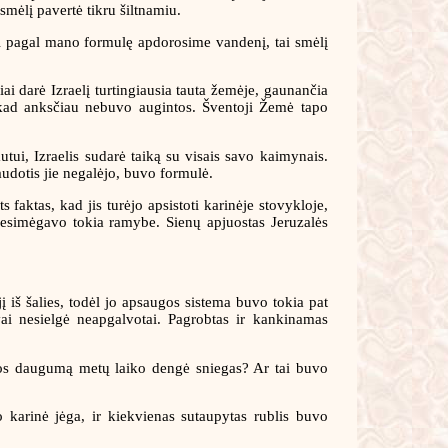
smėlį pavertė tikru šiltnamiu.
ei pagal mano formulę apdorosime vandenį, tai smėlį
ai darė Izraelį turtingiausia tauta žemėje, gaunančia
iekad anksčiau nebuvo augintos. Šventoji Žemė tapo
autui, Izraelis sudarė taiką su visais savo kaimynais.
audotis jie negalėjo, buvo formulė.
faktas, kad jis turėjo apsistoti karinėje stovykloje,
 nesimėgavo tokia ramybe. Sienų apjuostas Jeruzalės
 iš šalies, todėl jo apsaugos sistema buvo tokia pat
ai nesielgė neapgalvotai. Pagrobtas ir kankinamas
uriuos daugumą metų laiko dengė sniegas? Ar tai buvo
 karinė jėga, ir kiekvienas sutaupytas rublis buvo