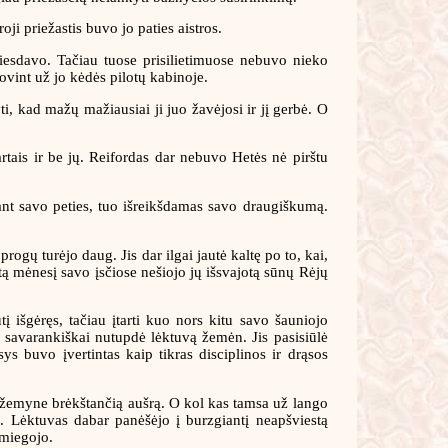
ji priežastis buvo jo paties aistros.
iesdavo. Tačiau tuose prisilietimuose nebuvo nieko
tovint už jo kėdės pilotų kabinoje.
ti, kad mažų mažiausiai ji juo žavėjosi ir jį gerbė. O
rtais ir be jų. Reifordas dar nebuvo Hetės nė pirštu
ą ant savo peties, tuo išreikšdamas savo draugiškumą.
ogų turėjo daug. Jis dar ilgai jautė kaltę po to, kai,
ą mėnesį savo įsčiose nešiojo jų išsvajotą sūnų Rėjų
į išgėręs, tačiau įtarti kuo nors kitu savo šauniojo
s savarankiškai nutupdė lėktuvą žemėn. Jis pasisiūlė
s buvo įvertintas kaip tikras disciplinos ir drąsos
i žemyne brėkštančią aušrą. O kol kas tamsa už lango
s. Lėktuvas dabar panėšėjo į burzgiantį neapšviestą
 miegojo.