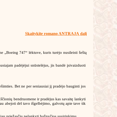
Skaitykite romano ANTRĄJĄ dalį
 „Boeing 747“ lėktuve, kuris turėjo nusileisti šeštą
siajam padėjėjui snūstelėjus, jis bandė įsivaizduoti
imties. Bet ne per seniausiai jį pradėjo bauginti jos
kščionių bendruomene ir pradėjus kas savaitę lankyti
au abejoti dėl tavo išgelbėjimo, galvotų apie tave tik
giau priežasčių nelankyti bažnyčios susirinkimų.