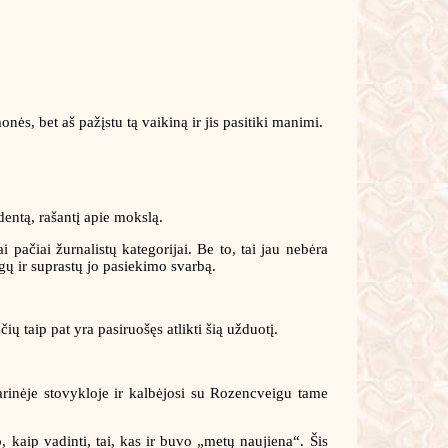
onės, bet aš pažįstu tą vaikiną ir jis pasitiki manimi.
entą, rašantį apie mokslą.
 pačiai žurnalistų kategorijai. Be to, tai jau nebėra
ogų ir suprastų jo pasiekimo svarbą.
ų taip pat yra pasiruošęs atlikti šią užduotį.
arinėje stovykloje ir kalbėjosi su Rozencveigu tame
kaip vadinti, tai, kas ir buvo „metų naujiena“. Šis