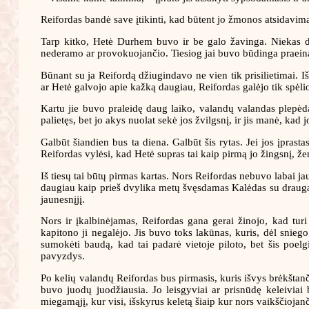
Reifordas bandė save įtikinti, kad būtent jo žmonos atsidavimas 
Tarp kitko, Hetė Durhem buvo ir be galo žavinga. Niekas dėl
nederamo ar provokuojančio. Tiesiog jai buvo būdinga praeinant 
Būnant su ja Reifordą džiugindavo ne vien tik prisilietimai. Iš
ar Hetė galvojo apie kažką daugiau, Reifordas galėjo tik spėlioti
Kartu jie buvo praleidę daug laiko, valandų valandas plepėda
palietęs, bet jo akys nuolat sekė jos žvilgsnį, ir jis manė, ka
Galbūt šiandien bus ta diena. Galbūt šis rytas. Jei jos įprast
Reifordas vylėsi, kad Hetė supras tai kaip pirmą jo žingsnį, že
Iš tiesų tai būtų pirmas kartas. Nors Reifordas nebuvo labai ja
daugiau kaip prieš dvylika metų švęsdamas Kalėdas su draugai
jaunesnįjį.
Nors ir įkalbinėjamas, Reifordas gana gerai žinojo, kad turi 
kapitono ji negalėjo. Jis buvo toks lakūnas, kuris, dėl snieg
sumokėti baudą, kad tai padarė vietoje piloto, bet šis poelg
pavyzdys.
Po kelių valandų Reifordas bus pirmasis, kuris išvys brėkštan
buvo juodų juodžiausia. Jo leisgyviai ar prisnūdę keleiviai 
miegamąjį, kur visi, išskyrus keletą šiaip kur nors vaikščiojanč