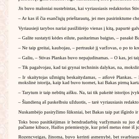
Jis buvo maloniai nustebintas, kai vyriausiasis redaktorius Sti
– Ar kas iš čia esančiųjų prieštarautų, jei mes pasirinktume c
Vyriausieji tarybos nariai pasižiūrėjo vienas į kitą, papurtė galva
– Galite sustatyti kėdes eilute, pasitarimas baigtas, – pasakė Ba
– Ne taip greitai, kaubojau, – pertraukė jį varžovas, o po to kre
– Galiu, – Stivas Plankas buvo nepajudinamas. – O kas, jei tai
– Tik pagalvojau, kad tai grynai techninis dalykas, na, moksl
– Ir skaitytojas užmigtų beskaitydamas, – atšovė Plankas. – Na
mokslinė istorija, kaip kad buvo tuomet, kai Bakas pirmą kartą 
– Tarytum ir taip nebūtų aišku. Na, tai tik pakeitė istorijos įvy
– Šiandieną aš paskelbsiu užduotis, – tarė vyriausiasis redakto
Nuskambėjo pasiryžimo šūksniai, bet Bakas taip pat išgirdo ir ne
Toks boso pasitikėjimas ir bendradarbių varžymasis su juo da
pačiame kibuce, Haifos priemiestyje, kur prieš metus ėmė iš jo
Rozencveigas, žinoma, buvo kerinti asmenybė, bet svarbiausia