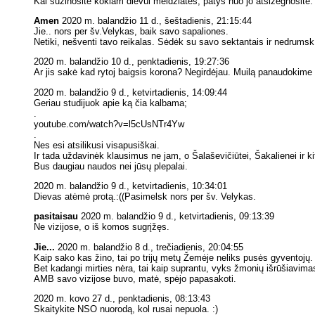
Kai sužinosite kokiam dievui meldžiatės, patys nuo jo atsižegnosite. I
Amen
2020 m. balandžio 11 d., šeštadienis, 21:15:44
Jie.. nors per šv.Velykas, baik savo sapaliones.
Netiki, nešventi tavo reikalas. Sėdėk su savo sektantais ir nedrums
2020 m. balandžio 10 d., penktadienis, 19:27:36
Ar jis sakė kad rytoj baigsis korona? Negirdėjau. Muilą panaudokime 
2020 m. balandžio 9 d., ketvirtadienis, 14:09:44
Geriau studijuok apie ką čia kalbama;
.
youtube.com/watch?v=l5cUsNTr4Yw
.
Nes esi atsilikusi visapusiškai.
Ir tada uždavinėk klausimus ne jam, o Šalaševičiūtei, Šakalienei ir 
Bus daugiau naudos nei jūsų plepalai.
2020 m. balandžio 9 d., ketvirtadienis, 10:34:01
Dievas atėmė protą.:((Pasimelsk nors per šv. Velykas.
pasitaisau
2020 m. balandžio 9 d., ketvirtadienis, 09:13:39
Ne vizijose, o iš komos sugrįžęs.
Jie...
2020 m. balandžio 8 d., trečiadienis, 20:04:55
Kaip sako kas žino, tai po trijų metų Žemėje neliks pusės gyventojų.
Bet kadangi mirties nėra, tai kaip suprantu, vyks žmonių išrūšiavimas
AMB savo vizijose buvo, matė, spėjo papasakoti.
2020 m. kovo 27 d., penktadienis, 08:13:43
Skaitykite NSO nuorodą, kol rusai nepuola. :)