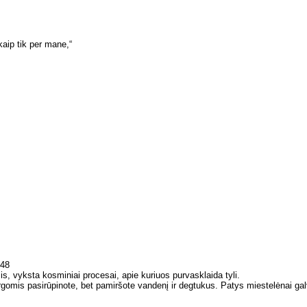
kaip tik per mane,“
:48
 vyksta kosminiai procesai, apie kuriuos purvasklaida tyli.
argomis pasirūpinote, bet pamiršote vandenį ir degtukus. Patys miestelėnai gal