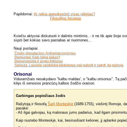
Papildomai:
Ar reikia apmokestinti visas religijas?
Filosofijos forumas
Kviečiu aktyviai diskutuoti ir dalintis mintimis, - ir ne tik apie šioj
siųsti bet kokias savo pastabas ar nuomones...
Nauji puslapiai:
Čirulio disputacijos: Antiredukcionizmas
Demiurgai: Kaip bėga laikas?
Demonologija ir anglų folkloras
Spinoza. Laisvoje valstybėje kiekvienas gali galvoti ir sakyti, ką galvoja
Orisonai
Viduramžiais nesakydavo "kalbu maldas', o "kalbu orisonus". Tą pači
kilęs iš senosios prancūzų kalbos žodžio
oraison
.
Garbingas popiežiaus žodis
Rašytoją ir filosofą
Šarlį Monteskjė
(1689-1755), viešintį Romoje, da
pasakė:
- Aš ilgai galvojau, ką malonaus jums padarius, kad ilgam prisimint
Kaip nustebo Monteskjė, kai, besiruošiant kelionei, jį aplankė popie