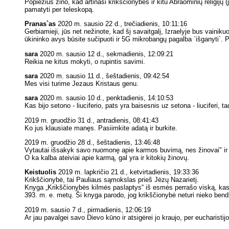
Popiežius žino, kad artinasi krikščionybės ir kitū Abraominių religijų (
pamatyti per teleskopą.
Pranas`as
2020 m. sausio 22 d., trečiadienis, 10:11:16
Gerbiamieji, jūs net nežinote, kad šį savaitgalį, Izraelyje bus vainik
ūkininko avys būsite sučipuoti ir 5G mikrobangų pagalba `išganyti`. P
sara
2020 m. sausio 12 d., sekmadienis, 12:09:21
Reikia ne kitus mokyti, o rupintis savimi.
sara
2020 m. sausio 11 d., šeštadienis, 09:42:54
Mes visi turime Jezaus Kristaus genu.
sara
2020 m. sausio 10 d., penktadienis, 14:10:53
Kas bijo setono - liuciferio, pats yra baisesnis uz setona - liuciferi, t
2019 m. gruodžio 31 d., antradienis, 08:41:43
Ko jus klausiate manęs. Pasiimkite adatą ir burkite.
2019 m. gruodžio 28 d., šeštadienis, 13:46:48
Vytautai išsakyk savo nuomonę apie karmos buvimą, nes žinovai" ir sa
O ka kalba ateiviai apie karmą, gal yra ir kitokių žinovų.
Keistuolis
2019 m. lapkričio 21 d., ketvirtadienis, 19:33:36
Krikščionybė, tai Pauliaus sąmokslas prieš Jėzų Nazarietį.
Knyga „Krikščionybės kilmės paslaptys“ iš esmės perrašo viską, kas 
393. m. e. metų. Ši knyga parodo, jog krikščionybė neturi nieko bend
2019 m. sausio 7 d., pirmadienis, 12:06:19
Ar jau pavalgei savo Dievo kūno ir atsigėrei jo kraujo, per eucharistijos