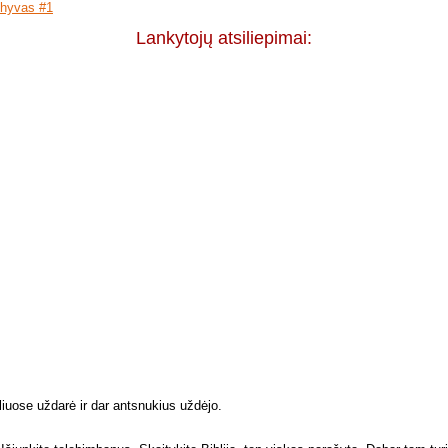
hyvas #1
Lankytojų atsiliepimai:
eliuose uždarė ir dar antsnukius uždėjo.