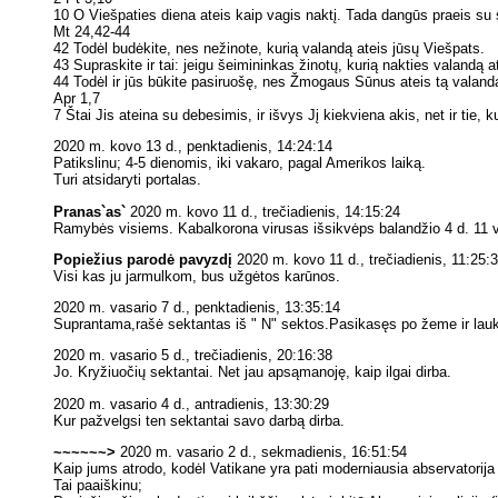
10 O Viešpaties diena ateis kaip vagis naktį. Tada dangūs praeis su 
Mt 24,42-44
42 Todėl budėkite, nes nežinote, kurią valandą ateis jūsų Viešpats.
43 Supraskite ir tai: jeigu šeimininkas žinotų, kurią nakties valandą at
44 Todėl ir jūs būkite pasiruošę, nes Žmogaus Sūnus ateis tą valand
Apr 1,7
7 Štai Jis ateina su debesimis, ir išvys Jį kiekviena akis, net ir tie,
2020 m. kovo 13 d., penktadienis, 14:24:14
Patikslinu; 4-5 dienomis, iki vakaro, pagal Amerikos laiką.
Turi atsidaryti portalas.
Pranas`as`
2020 m. kovo 11 d., trečiadienis, 14:15:24
Ramybės visiems. Kabalkorona virusas išsikvėps balandžio 4 d. 11 va
Popiežius parodė pavyzdį
2020 m. kovo 11 d., trečiadienis, 11:25:
Visi kas ju jarmulkom, bus užgėtos karūnos.
2020 m. vasario 7 d., penktadienis, 13:35:14
Suprantama,rašė sektantas iš " N" sektos.Pasikasęs po žeme ir lauk
2020 m. vasario 5 d., trečiadienis, 20:16:38
Jo. Kryžiuočių sektantai. Net jau apsąmanoję, kaip ilgai dirba.
2020 m. vasario 4 d., antradienis, 13:30:29
Kur pažvelgsi ten sektantai savo darbą dirba.
~~~~~~>
2020 m. vasario 2 d., sekmadienis, 16:51:54
Kaip jums atrodo, kodėl Vatikane yra pati moderniausia abservatorija 
Tai paaiškinu;