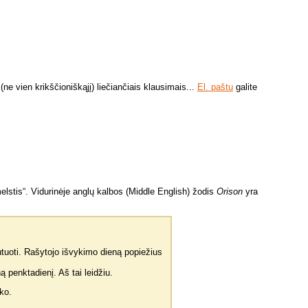
(ne vien krikščioniškąjį) liečiančiais klausimais...
El. paštu
galite
elstis“. Vidurinėje anglų kalbos (Middle English) žodis
Orison
yra
tuoti. Rašytojo išvykimo dieną popiežius
 penktadienį. Aš tai leidžiu.
ko.