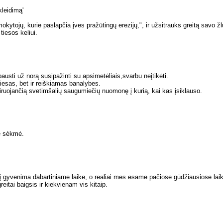
kleidimą'
mokytojų, kurie paslapčia įves pražūtingų erezijų,", ir užsitrauks greitą savo ž
tiesos keliui.
usti už norą susipažinti su apsimetėliais,svarbu neįtikėti.
 tiesas, bet ir reiškiamas banalybes.
okiruojančią svetimšalių saugumiečių nuomonę į kurią, kai kas įsiklauso.
nė sėkmė.
 gyvenima dabartiniame laike, o realiai mes esame pačiose gūdžiausiose laik
eitai baigsis ir kiekvienam vis kitaip.