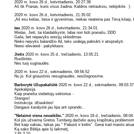
2020 m. kovo 26 d., ketvirtadienis, 20:27:39
Aš tik Pranas, kuris visus žadina. Kaldros netrauksiu, nebijokite. :)
2020 m. kovo 26 d., ketvirtadienis, 21:35:02
„Aš esu kelias, tiesa ir gyvenimas, niekas neateina pas Tėvą kitaip, 
tau
2020 m. kovo 26 d., ketvirtadienis, 21:34:01
Mielas, Jieti, tai klaidatikystė, labai nori būti pranašu.:DDD
Gaila, bet nepavyks erezijų skleidimas.
Nieko neįvyks balandžio 4d, teks uodegą pabrukti ir atsiprašyti.
Neesi elevated - pakylėtasis.
Jietis
2020 m. kovo 25 d., trečiadienis, 13:05:21
Ruoškitės.
Nes tuoj sugriaudės.
2020 m. kovo 22 d., sekmadienis, 09:56:52
Nu jo. Kol griaustinis nesugriaudės, nesižegnosime.
Barborytė Užupakaliūtė
2020 m. kovo 22 d., sekmadienis, 09:03:37
Apokalipsija
Kaip praneša stebėtojų sektorius -
Stangos!
Instrukcija: džiaukitės!
Dangaus karalystė jau lipa ant sprando...
"Nelaimė viena nevaikšto."
2020 m. kovo 18 d., trečiadienis, 08:04
Kol jūs užsiėmę Gretos Tumberg darželio ausų krapštukų problemomis,
Bet kaip sakiau, laikas jau " Pabusti ir keltis". Gerai kad maisto ats
Ką sako Biblija apie šį laikmetį;
2 Pt 3,10