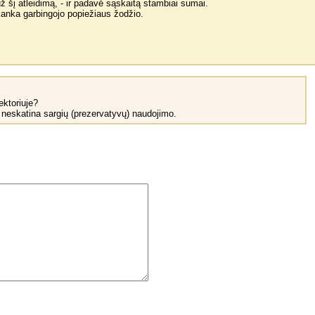
už šį atleidimą, - ir padavė sąskaitą stambiai sumai.
kanka garbingojo popiežiaus žodžio.
ektoriuje?
 neskatina sargių (prezervatyvų) naudojimo.