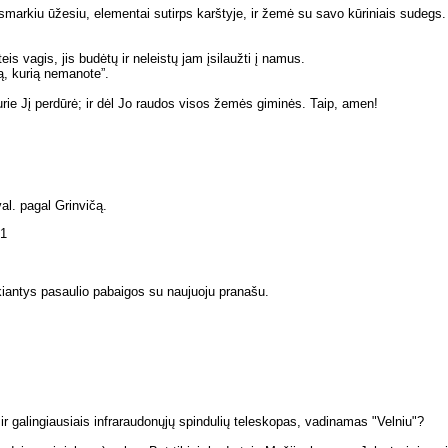
smarkiu ūžesiu, elementai sutirps karštyje, ir žemė su savo kūriniais sudegs.
eis vagis, jis budėtų ir neleistų jam įsilaužti į namus.
ą, kurią nemanote”.
 kurie Jį perdūrė; ir dėl Jo raudos visos žemės giminės. Taip, amen!
l. pagal Grinvičą.
31
iantys pasaulio pabaigos su naujuoju pranašu.
ir galingiausiais infraraudonųjų spindulių teleskopas, vadinamas "Velniu"?