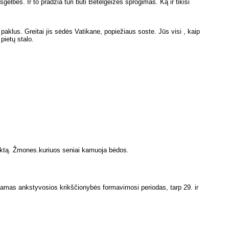
gelbės. Ir to pradžia turi būti Betelgeizės sprogimas. Ką ir tikisi
paklus. Greitai jis sėdės Vatikane, popiežiaus soste. Jūs visi , kaip
pietų stalo.
 sektą. Žmones.kuriuos seniai kamuoja bėdos.
iamas ankstyvosios krikščionybės formavimosi periodas, tarp 29. ir