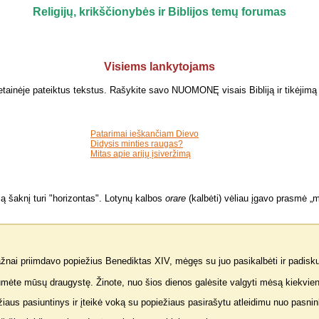
Religijų, krikščionybės ir Biblijos temų forumas
Visiems lankytojams
e svetainėje pateiktus tekstus. Rašykite savo NUOMONĘ visais Bibliją ir tikėjimą 
Patarimai ieškančiam Dievo
Didysis minties raugas?
Mitas apie arijų įsiveržimą
ą šaknį turi "horizontas". Lotynų kalbos
orare
(kalbėti) vėliau įgavo prasmė „m
žnai priimdavo popiežius Benediktas XIV, mėgęs su juo pasikalbėti ir padisku
umėte mūsų draugystę. Žinote, nuo šios dienos galėsite valgyti mėsą kiekvieną
žiaus pasiuntinys ir įteikė voką su popiežiaus pasirašytu atleidimu nuo pasnin