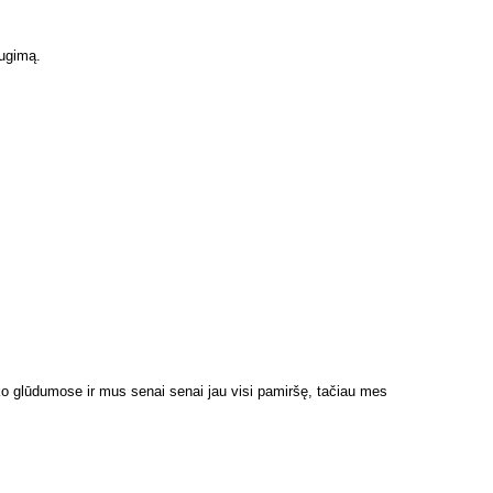
lugimą.
o glūdumose ir mus senai senai jau visi pamiršę, tačiau mes