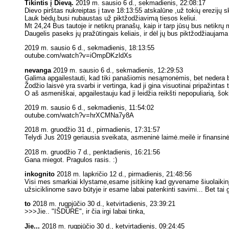
Tikintis į Dievą.
2019 m. sausio 6 d., sekmadienis, 22:08:17
Dievo pirštas nukreiptas į tave 18:13:55 atskalūne ,už tokių erezijų s
Lauk bėdų.busi nubaustas už piktžodžiavimą tiesos keliui.
Mt 24,24 Bus tautoje ir netikrų pranašų, kaip ir tarp jūsų bus netikrų 
Daugelis paseks jų pražūtingais keliais, ir dėl jų bus piktžodžiaujama 
2019 m. sausio 6 d., sekmadienis, 18:13:55
outube.com/watch?v=iOmpDKzldXs
nevanga
2019 m. sausio 6 d., sekmadienis, 12:29:53
Galima apgailestauti, kad tiki panašiomis nesąmonėmis, bet nedera ba
Žodžio laisvė yra svarbi ir vertinga, kad ji gina visuotinai pripažintas
O aš asmeniškai, apgailestauju kad ji leidžia reikšti nepopuliarią, š
2019 m. sausio 6 d., sekmadienis, 11:54:02
outube.com/watch?v=hrXCMNa7y8A
2018 m. gruodžio 31 d., pirmadienis, 17:31:57
Telydi Jus 2019 geriausia sveikata, asmeninė laimė.meilė ir finansi
2018 m. gruodžio 7 d., penktadienis, 16:21:56
Gana miegot. Pragulos rasis. :)
inkognito
2018 m. lapkričio 12 d., pirmadienis, 21:48:56
Visi mes smarkiai klystame,esame įsitikinę kad gyvename šiuolaikinį
užsiciklinome savo būtyje ir esame labai patenkinti savimi... Bet tai gr
to
2018 m. rugpjūčio 30 d., ketvirtadienis, 23:39:21
>>>Jie.. "IŠDŪRĖ", ir čia irgi labai tinka,
Jie...
2018 m. rugpjūčio 30 d., ketvirtadienis, 09:24:45