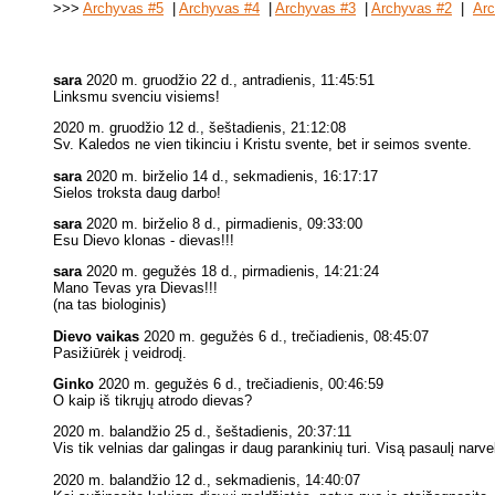
>>>
Archyvas #5
|
Archyvas #4
|
Archyvas #3
|
Archyvas #2
|
Arc
sara
2020 m. gruodžio 22 d., antradienis, 11:45:51
Linksmu svenciu visiems!
2020 m. gruodžio 12 d., šeštadienis, 21:12:08
Sv. Kaledos ne vien tikinciu i Kristu svente, bet ir seimos svente.
sara
2020 m. birželio 14 d., sekmadienis, 16:17:17
Sielos troksta daug darbo!
sara
2020 m. birželio 8 d., pirmadienis, 09:33:00
Esu Dievo klonas - dievas!!!
sara
2020 m. gegužės 18 d., pirmadienis, 14:21:24
Mano Tevas yra Dievas!!!
(na tas biologinis)
Dievo vaikas
2020 m. gegužės 6 d., trečiadienis, 08:45:07
Pasižiūrėk į veidrodį.
Ginko
2020 m. gegužės 6 d., trečiadienis, 00:46:59
O kaip iš tikrųjų atrodo dievas?
2020 m. balandžio 25 d., šeštadienis, 20:37:11
Vis tik velnias dar galingas ir daug parankinių turi. Visą pasaulį narv
2020 m. balandžio 12 d., sekmadienis, 14:40:07