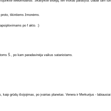
šjunkite telebimbanus. Skaitykite Bibliją, ten viskas parašyta. Dabar tam turi
k proto, tikintiems žmonėms.
apsiplovimams po f akto. :)
kitoms Š., po kam paradavinėja vaikus satanistams.
, kaip grūdų išsijojimas, po įvairias planetas. Venera ir Merkurijus - labiaus