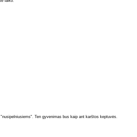
te laiko.
iai "nusipelniusiems". Ten gyvenimas bus kaip ant karštos keptuvės.