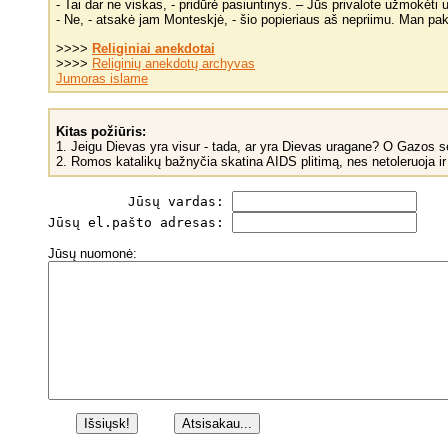
- Tai dar ne viskas, - pridūrė pasiuntinys. – Jūs privalote užmokėti 
- Ne, - atsakė jam Monteskjė, - šio popieriaus aš nepriimu. Man pa
>>>>
Religiniai anekdotai
>>>>
Religinių anekdotų archyvas
Jumoras islame
Kitas požiūris:
1. Jeigu Dievas yra visur - tada, ar yra Dievas uragane? O Gazos s
2. Romos katalikų bažnyčia skatina AIDS plitimą, nes netoleruoja ir
          Jūsų vardas: 
Jūsų el.pašto adresas: 
Jūsų nuomonė: