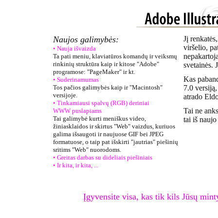
Naujos galimybės:
Jį renkatės
viršelio, p
• Nauja išvaizda
nepakartoj
Ta pati meniu, klaviatūros komandų ir veiksmų
rinkinių struktūra kaip ir kitose "Adobe"
svetainės. J
programose: "PageMaker" ir kt.
Kas paband
• Suderinamumas
Tos pačios galimybės kaip ir "Macintosh"
7.0 versiją,
versijoje.
atrado Eldo
• Tinkamiausi spalvų (RGB) deriniai
Tai ne anks
WWW puslapiams
Tai galimybė kurti meniškus video,
tai iš nauj
žiniasklaidos ir skirtus "Web" vaizdus, kuriuos
galima išsaugoti ir naujuose GIF bei JPEG
formatuose, o taip pat išskirti "jautrias" piešinių
sritims "Web" nuorodoms.
• Greitas darbas su dideliais piešiniais
• Ir kita, ir kita, ...
Įgyvensite visa, kas tik kils Jūsų mint